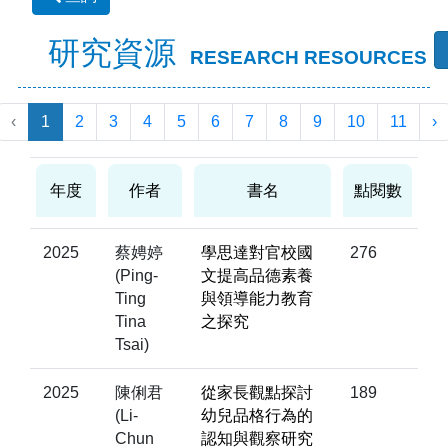
研究資源
RESEARCH RESOURCES
‹
1
2
3
4
5
6
7
8
9
10
11
›
年度
作者
書名
點閱數
2025
蔡娉婷
學思達對官校國
276
(Ping-
文提高品德素養
Ting
與領導能力教育
Tina
之探究
Tsai)
2025
陳俐君
從家長觀點探討
189
(Li-
幼兒品格行為的
Chun
認知與觀察研究