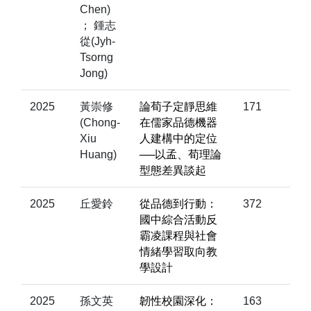
Chen)
； 鍾志
從(Jyh-
Tsorng
Jong)
2025
黃崇修
論荀子定靜思維
171
(Chong-
在儒家品德機器
Xiu
人建構中的定位
Huang)
──以孟、荀理論
型態差異談起
2025
丘愛鈴
從品德到行動：
372
國中綜合活動反
霸凌課程與社會
情緒學習取向教
學設計
2025
孫文英
韌性校園深化：
163