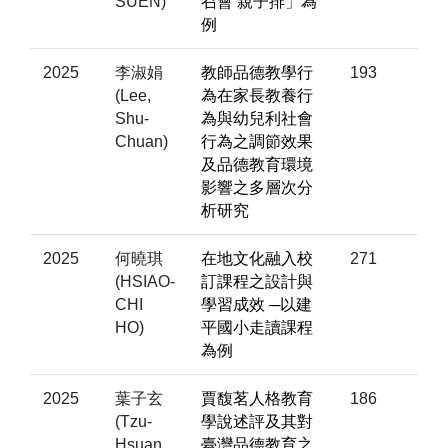
SUEN)
召會 親子排」為
例
2025
李淑娟
教師品德教學行
193
(Lee,
為在家長教養行
Shu-
為與幼兒利社會
Chuan)
行為之調節效果
及品德教育環境
影響之多層次分
析研究
2025
何曉琪
在地文化融入校
271
(HSIAO-
訂課程之設計與
CHI
學習成效 ─以建
HO)
平國小走讀課程
為例
2025
葉子玄
賈馥茗人格教育
186
(Tzu-
學說述評及其對
Hsuan
臺灣品德教育之