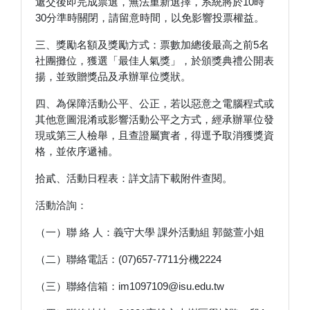
遞交後即完成票選，無法重新選擇，系統將於10時
30分準時關閉，請留意時間，以免影響投票權益。
三、獎勵名額及獎勵方式：票數加總後最高之前5名
社團攤位，獲選「最佳人氣獎」，於頒獎典禮公開表
揚，並致贈獎品及承辦單位獎狀。
四、為保障活動公平、公正，若以惡意之電腦程式或
其他意圖混淆或影響活動公平之方式，經承辦單位發
現或第三人檢舉，且查證屬實者，得逕予取消獲獎資
格，並依序遞補。
拾貳、活動日程表：詳文請下載附件查閱。
活動洽詢：
（一）聯 絡 人：義守大學 課外活動組 郭懿萱小姐
（二）聯絡電話：(07)657-7711分機2224
（三）聯絡信箱：im1097109@isu.edu.tw