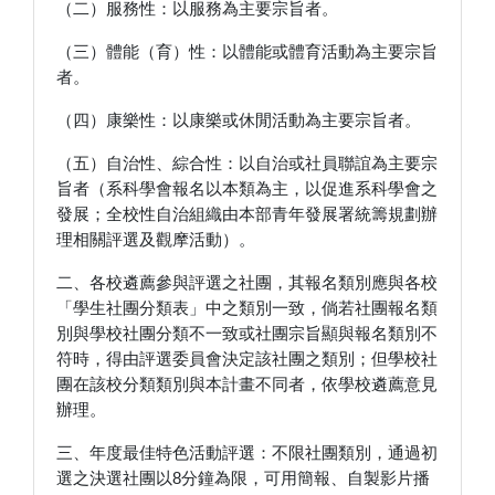
（二）服務性：以服務為主要宗旨者。
（三）體能（育）性：以體能或體育活動為主要宗旨
者。
（四）康樂性：以康樂或休閒活動為主要宗旨者。
（五）自治性、綜合性：以自治或社員聯誼為主要宗
旨者（系科學會報名以本類為主，以促進系科學會之
發展；全校性自治組織由本部青年發展署統籌規劃辦
理相關評選及觀摩活動）。
二、各校遴薦參與評選之社團，其報名類別應與各校
「學生社團分類表」中之類別一致，倘若社團報名類
別與學校社團分類不一致或社團宗旨顯與報名類別不
符時，得由評選委員會決定該社團之類別；但學校社
團在該校分類類別與本計畫不同者，依學校遴薦意見
辦理。
三、年度最佳特色活動評選：不限社團類別，通過初
選之決選社團以8分鐘為限，可用簡報、自製影片播