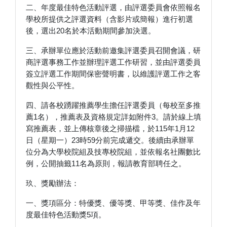
二、年度最佳特色活動評選，由評選委員會依照報名
學校所提供之評選資料（含影片或簡報）進行初選
後，選出20名於本活動期間參加決選。
三、承辦單位應於活動前邀集評選委員召開會議，研
商評選事務工作並辦理評選工作研習，並由評選委員
簽立評選工作期間保密聲明書，以維護評選工作之客
觀性與公平性。
四、請各校踴躍推薦學生擔任評選委員（每校至多推
薦1名），推薦表及資格規定詳如附件3。請於線上填
寫推薦表，並上傳核章後之掃描檔，於115年1月12
日（星期一）23時59分前完成遞交。後續由承辦單
位分為大學校院組及技專校院組，並依報名社團數比
例，公開抽籤11名為原則，報請教育部聘任之。
玖、獎勵辦法：
一、獎項區分：特優獎、優等獎、甲等獎、佳作及年
度最佳特色活動獎5項。