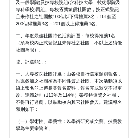
及一般學院)及技專校院組(含科技大學、技術學院及
專科學校)兩組。每校遴薦績優社團數，按正式登記
且未停社之社團數100個以下得推薦2名；101個至
200個得推薦3名；201個以上得推薦4名。
二、年度最佳社團特色活動評選：每校得推薦1名
（須為校內正式登記且未停社之社團，不以上述績優
社團為限）。
陸、評選類別：
一、大專校院社團評選：由各校自行選定類別報名，
推薦參加之社團須為不同性質之社團。本次活動須以
線上報名並上傳相關報名資料，報名完成遞交不得更
改。連續2年（113年及114年）榮獲特優獎之社團，
不得再行遴薦，以鼓勵校內其它社團參與。建議報名
類別如下：
（一）學術性、學藝性：以學術研究或文藝、技藝教
學為主要宗旨者。