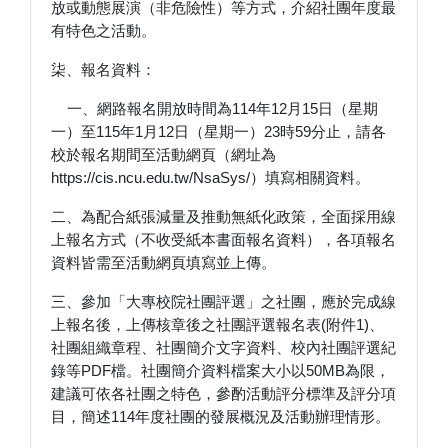
放或動態展演（非危險性）等方式，介紹社團年度最
有特色之活動。
柒、報名資料：
一、網路報名開放時間為114年12月15日（星期
一）至115年1月12日（星期一）23時59分止，請各
校於報名期間至活動網頁（網址為
https://cis.ncu.edu.tw/NsaSys/）填寫相關資料。
二、為配合紙張減量及推動無紙化政策，全面採用線
上報名方式（不收受紙本書面報名資料），各項報名
資料皆需至活動網頁填寫並上傳。
三、參加「大專校院社團評選」之社團，應於完成線
上報名後，上傳核章後之社團評選報名表(附件1)、
社團組織章程、社團簡介文字資料、校內社團評選紀
錄等PDF檔。社團簡介資料檔案大小以50MB為限，
建議可依各社團之特色，參酌活動評分標準及評分項
目，簡述114年度社團的發展概況及活動辦理情形。