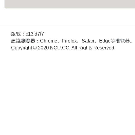
版號：c13fd7f7
建議瀏覽器：Chrome、Firefox、Safari、Edge等瀏覽器。
Copyright © 2020 NCU.CC. All Rights Reserved