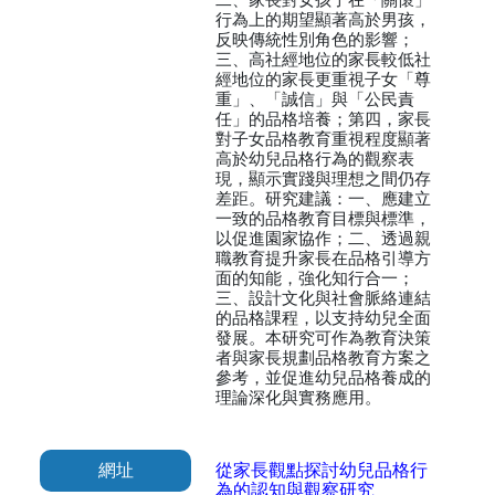
行為上的期望顯著高於男孩，
反映傳統性別角色的影響；
三、高社經地位的家長較低社
經地位的家長更重視子女「尊
重」、「誠信」與「公民責
任」的品格培養；第四，家長
對子女品格教育重視程度顯著
高於幼兒品格行為的觀察表
現，顯示實踐與理想之間仍存
差距。研究建議：一、應建立
一致的品格教育目標與標準，
以促進園家協作；二、透過親
職教育提升家長在品格引導方
面的知能，強化知行合一；
三、設計文化與社會脈絡連結
的品格課程，以支持幼兒全面
發展。本研究可作為教育決策
者與家長規劃品格教育方案之
參考，並促進幼兒品格養成的
理論深化與實務應用。
網址
從家長觀點探討幼兒品格行
為的認知與觀察研究