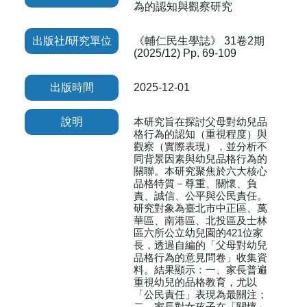
為的認知與觀察研究
出版社/研究單位
《輔仁民生學誌》 31卷2期
(2025/12) Pp. 69-109
出版時間
2025-12-01
說明
本研究旨在探討父母對幼兒品
格行為的認知（重視程度）與
觀察（實際表現），並分析不
同背景因素與幼兒品格行為的
關聯。本研究聚焦於六大核心
品格特質－尊重、關懷、負
責、誠信、公平與公民責任。
研究對象為臺北市中正區、萬
華區、南港區、北投區及士林
區六所公立幼兒園的421位家
長，透過自編的「父母對幼兒
品格行為的意見問卷」收集資
料。結果顯示：一、家長普遍
重視幼兒的品格教育，尤以
「公民責任」表現為最關注；
二、家長對女孩子在「關懷」