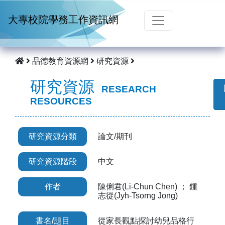
跳到主要內容
大專校院學務工作資訊網
品德教育資源網
研究資源
研究資源
RESEARCH
RESOURCES
研究資源分類
論文/期刊
研究資源階段
中文
作者
陳俐君(Li-Chun Chen) ； 鍾
志從(Jyh-Tsorng Jong)
書名/題目
從家長觀點探討幼兒品格行