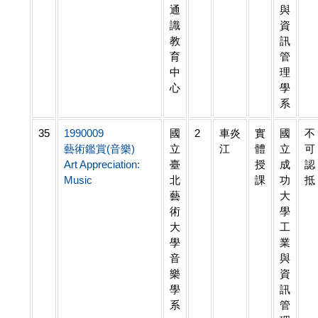
通
與
識
資
教
訊
育
管
中
理
心
學
系
35
1990009
國
2
車炎
實
國
不
藝術鑑賞(音樂)
立
江
體
立
可
Art Appreciation:
臺
授
成
認
Music
北
課
功
抵
藝
大
術
學
大
工
學
業
音
與
樂
資
學
訊
系
管