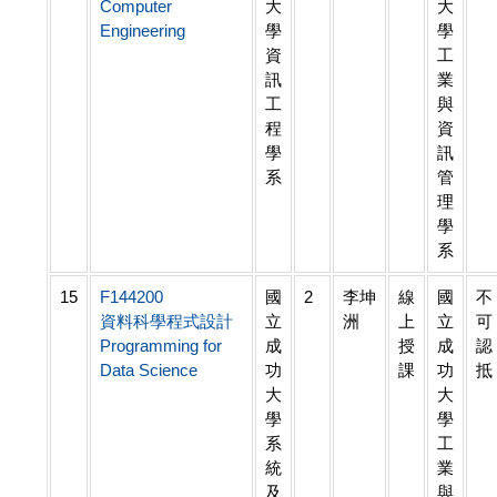
Computer
大
大
Engineering
學
學
資
工
訊
業
工
與
程
資
學
訊
系
管
理
學
系
15
F144200
國
2
李坤
線
國
不
資料科學程式設計
立
洲
上
立
可
Programming for
成
授
成
認
Data Science
功
課
功
抵
大
大
學
學
系
工
統
業
及
與