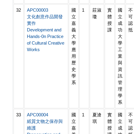
32
APC00003
國
1
莊淑
實
國
不
文化創意作品開發
立
瓊
體
立
可
實作
嘉
授
成
認
Development and
義
課
功
抵
Hands-0n Practice
大
大
of Cultural Creative
學
學
Works
應
工
用
業
歷
與
史
資
學
訊
系
管
理
學
系
33
APC00004
國
1
夏滄
實
國
不
紙質文物之保存與
立
琪
體
立
可
維護
嘉
授
成
認