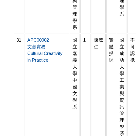
與
理
管
學
理
系
學
系
31
APC00002
國
1
陳茂
實
國
不
文創實務
立
仁
體
立
可
Cultural Creativity
嘉
授
成
認
in Practice
義
課
功
抵
大
大
學
學
中
工
國
業
文
與
學
資
系
訊
管
理
學
系