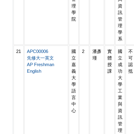
理
資
學
訊
院
管
理
學
系
21
APC00006
國
2
潘彥
實
國
不
先修大一英文
立
瑾
體
立
可
AP Freshman
嘉
授
成
認
English
義
課
功
抵
大
大
學
學
語
工
言
業
中
與
心
資
訊
管
理