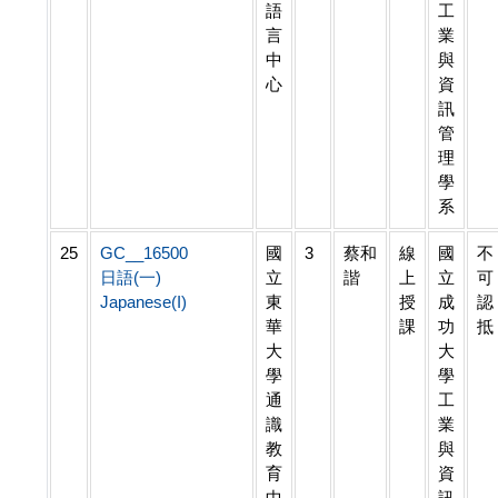
語
工
言
業
中
與
心
資
訊
管
理
學
系
25
GC__16500
國
3
蔡和
線
國
不
日語(一)
立
諧
上
立
可
Japanese(I)
東
授
成
認
華
課
功
抵
大
大
學
學
通
工
識
業
教
與
育
資
中
訊