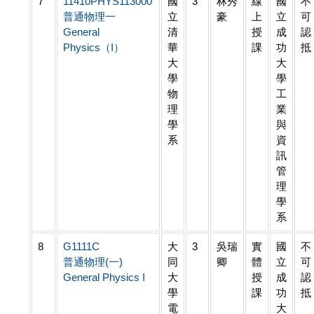
7
11410PHYS113000
國
3
林秀
線
國
不
普通物理一
立
豪
上
立
可
General
清
授
成
認
Physics（I）
華
課
功
抵
大
大
學
學
物
工
理
業
學
與
系
資
訊
管
理
學
系
8
G1111C
大
3
吳瑞
實
國
不
普通物理(一)
同
卿
體
立
可
General Physics I
大
授
成
認
學
課
功
抵
電
大