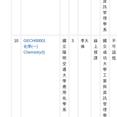
資
訊
管
理
學
系
10
GECH00001
國
3
李大
線
國
不
化學(一)
立
偉
上
立
可
Chemistry(I)
陽
授
成
認
明
課
功
抵
交
大
通
學
大
工
學
業
應
與
用
資
化
訊
學
管
系
理
學