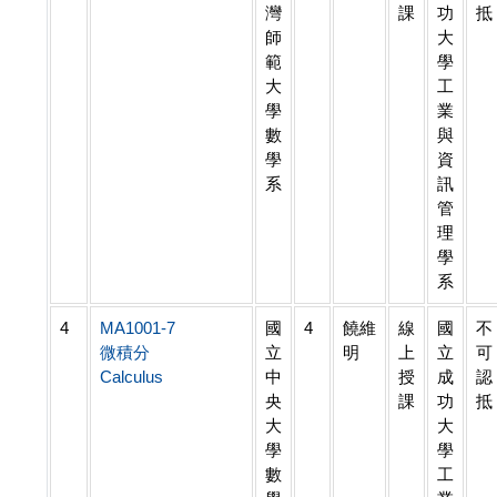
灣
課
功
抵
師
大
範
學
大
工
學
業
數
與
學
資
系
訊
管
理
學
系
4
MA1001-7
國
4
饒維
線
國
不
微積分
立
明
上
立
可
Calculus
中
授
成
認
央
課
功
抵
大
大
學
學
數
工