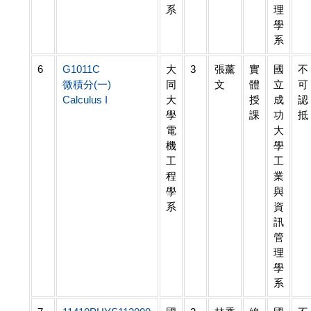
系
理
學
系
6
G1011C
大
3
張薰
實
國
不
微積分(一)
同
文
體
立
可
Calculus I
大
授
成
認
學
課
功
抵
電
大
機
學
工
工
程
業
學
與
系
資
訊
管
理
學
系