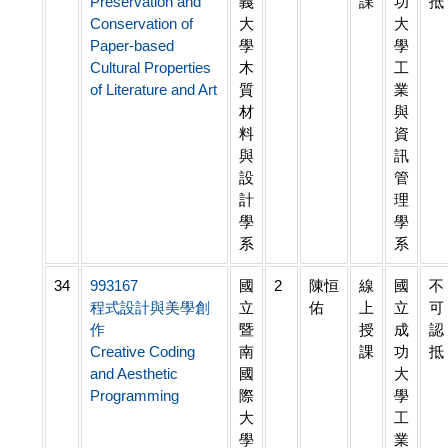
Preservation and
義
課
功
抵
Conservation of
大
大
Paper-based
學
學
Cultural Properties
木
工
of Literature and Art
質
業
材
與
料
資
與
訊
設
管
計
理
學
學
系
系
34
993167
國
2
陳恒
線
國
不
程式設計與美學創
立
佑
上
立
可
作
暨
授
成
認
Creative Coding
南
課
功
抵
and Aesthetic
國
大
Programming
際
學
大
工
學
業