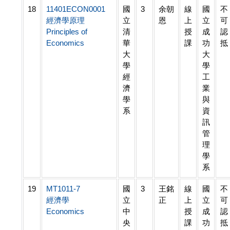
18
11401ECON0001
國
3
余朝
線
國
不
經濟學原理
立
恩
上
立
可
Principles of
清
授
成
認
Economics
華
課
功
抵
大
大
學
學
經
工
濟
業
學
與
系
資
訊
管
理
學
系
19
MT1011-7
國
3
王銘
線
國
不
經濟學
立
正
上
立
可
Economics
中
授
成
認
央
課
功
抵