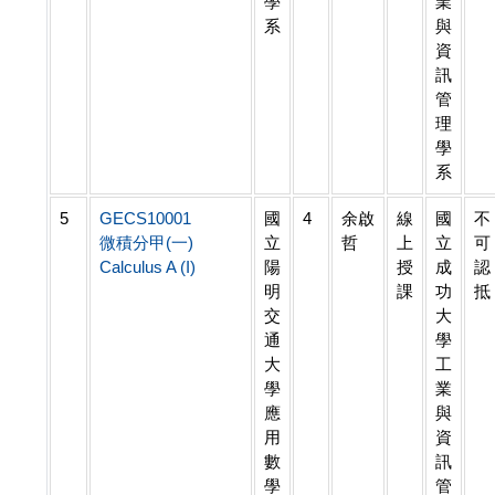
學
業
系
與
資
訊
管
理
學
系
5
GECS10001
國
4
余啟
線
國
不
微積分甲(一)
立
哲
上
立
可
Calculus A (I)
陽
授
成
認
明
課
功
抵
交
大
通
學
大
工
學
業
應
與
用
資
數
訊
學
管