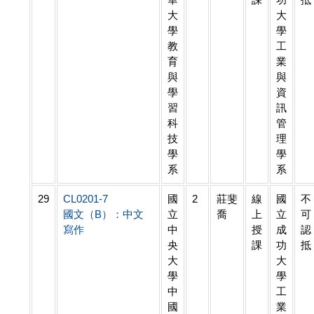
大
大
學
學
教
工
育
業
與
與
學
資
習
訊
科
管
技
理
學
學
系
系
29
CL0201-7
國
2
莊斐
線
國
不
國文（B）：中文
立
喬
上
立
可
寫作
中
授
成
認
央
課
功
抵
大
大
學
學
中
工
國
業