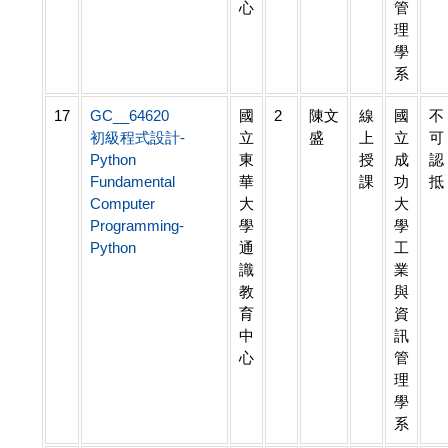
心
管
理
學
系
17
GC__64620
國
2
陳文
線
國
不
初級程式設計-
立
盛
上
立
可
Python
東
授
成
認
Fundamental
華
課
功
抵
Computer
大
大
Programming-
學
學
Python
通
工
識
業
教
與
育
資
中
訊
心
管
理
學
系