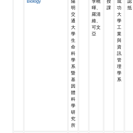
Biology
陽
李曉
授
成
認
明
暉、
課
功
抵
交
羅清
大
通
維、
學
大
可文
工
學
亞
業
生
與
命
資
科
訊
學
管
系
理
暨
學
基
系
因
體
科
學
研
究
所