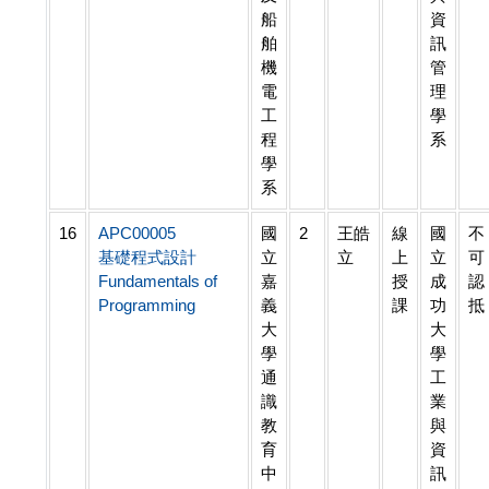
船
資
舶
訊
機
管
電
理
工
學
程
系
學
系
16
APC00005
國
2
王皓
線
國
不
基礎程式設計
立
立
上
立
可
Fundamentals of
嘉
授
成
認
Programming
義
課
功
抵
大
大
學
學
通
工
識
業
教
與
育
資
中
訊