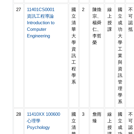
27
11401CS0001
國
2
陳煥
線
國
不
資訊工程導論
立
宗、
上
立
可
Introduction to
清
楊舜
授
成
認
Computer
華
仁、
課
功
抵
Engineering
大
李哲
大
學
榮
學
資
工
訊
業
工
與
程
資
學
訊
系
管
理
學
系
28
11410XX 100600
國
3
詹雨
線
國
不
心理學
立
臻
上
立
可
Psychology
清
授
成
認
華
課
功
抵