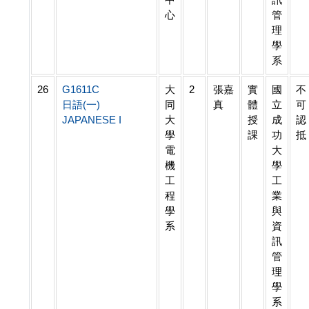
心
管
理
學
系
26
G1611C
大
2
張嘉
實
國
不
日語(一)
同
真
體
立
可
JAPANESE I
大
授
成
認
學
課
功
抵
電
大
機
學
工
工
程
業
學
與
系
資
訊
管
理
學
系