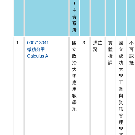
/
主
責
系
所
1
000713041
國
3
洪芷
實
國
不
微積分甲
立
漪
體
立
可
Calculus A
政
授
成
認
治
課
功
抵
大
大
學
學
應
工
用
業
數
與
學
資
系
訊
管
理
學