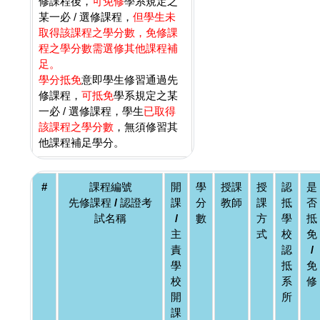
修課程後，
可免修
學系規定之
某一必 / 選修課程，
但學生未
取得該課程之學分數，免修課
程之學分數需選修其他課程補
足。
學分抵免
意即學生修習通過先
修課程，
可抵免
學系規定之某
一必 / 選修課程，學生
已取得
該課程之學分數
，無須修習其
他課程補足學分。
#
課程編號
開
學
授課
授
認
是
先修課程 / 認證考
課
分
教師
課
抵
否
試名稱
/
數
方
學
抵
主
式
校
免
責
認
/
學
抵
免
校
系
修
開
所
課