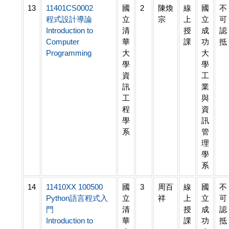
13
11401CS0002
國
2
陳煥
線
國
不
程式設計導論
立
宗
上
立
可
Introduction to
清
授
成
認
Computer
華
課
功
抵
Programming
大
大
學
學
資
工
訊
業
工
與
程
資
學
訊
系
管
理
學
系
14
11410XX 100500
國
3
周百
線
國
不
Python語言程式入
立
祥
上
立
可
門
清
授
成
認
Introduction to
華
課
功
抵