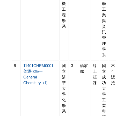
機
學
工
工
程
業
學
與
系
資
訊
管
理
學
系
9
11401CHEM0001
國
3
楊家
線
國
不
普通化學一
立
銘
上
立
可
General
清
授
成
認
Chemistry（I）
華
課
功
抵
大
大
學
學
化
工
學
業
系
與