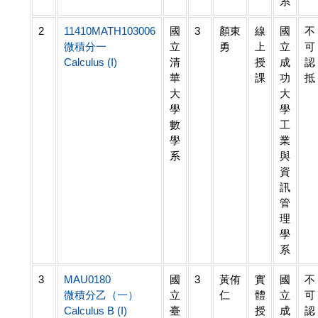
系
2
11410MATH103006
國
3
顏東
線
國
不
微積分一
立
勇
上
立
可
Calculus (I)
清
授
成
認
華
課
功
抵
大
大
學
學
數
工
學
業
系
與
資
訊
管
理
學
系
3
MAU0180
國
3
黃侑
實
國
不
微積分乙（一）
立
仁
體
立
可
Calculus B (I)
臺
授
成
認