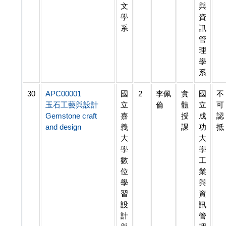
文
與
學
資
系
訊
管
理
學
系
30
APC00001
國
2
李佩
實
國
不
玉石工藝與設計
立
倫
體
立
可
Gemstone craft
嘉
授
成
認
and design
義
課
功
抵
大
大
學
學
數
工
位
業
學
與
習
資
設
訊
計
管