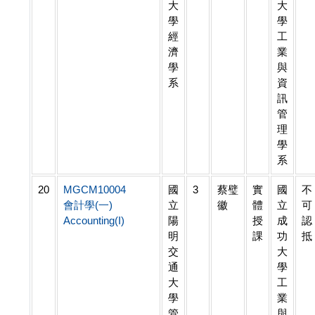
大
大
學
學
經
工
濟
業
學
與
系
資
訊
管
理
學
系
20
MGCM10004
國
3
蔡璧
實
國
不
會計學(一)
立
徽
體
立
可
Accounting(I)
陽
授
成
認
明
課
功
抵
交
大
通
學
大
工
學
業
管
與