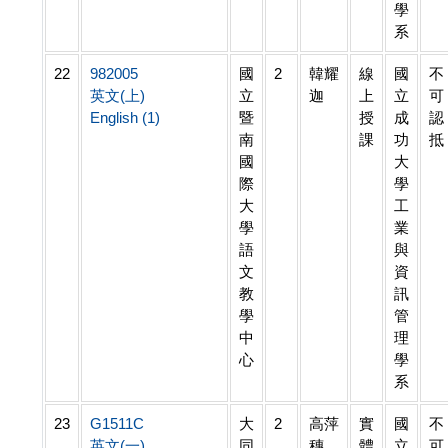
學
系
22
982005
國
2
韓耀
線
國
不
英文(上)
立
迦
上
立
可
English (1)
暨
授
成
認
南
課
功
抵
國
大
際
學
大
工
學
業
語
與
文
資
教
訊
學
管
中
理
心
學
系
23
G1511C
大
2
高萍
實
國
不
英文(一)
同
穗
體
立
可