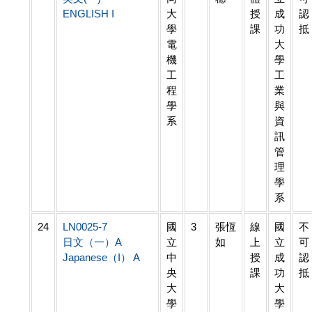
ENGLISH I
大
授
成
認
學
課
功
抵
電
大
機
學
工
工
程
業
學
與
系
資
訊
管
理
學
系
24
LN0025-7
國
3
張恆
線
國
不
日文（一）A
立
如
上
立
可
Japanese（I） A
中
授
成
認
央
課
功
抵
大
大
學
學