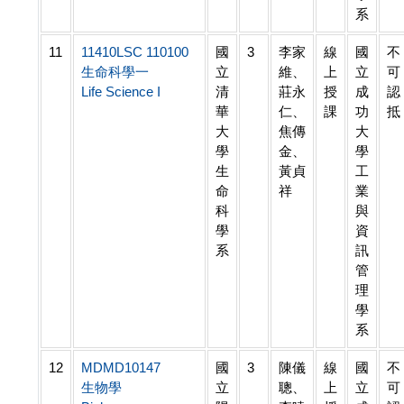
系
11
11410LSC 110100
國
3
李家
線
國
不
生命科學一
立
維、
上
立
可
Life Science I
清
莊永
授
成
認
華
仁、
課
功
抵
大
焦傳
大
學
金、
學
生
黃貞
工
命
祥
業
科
與
學
資
系
訊
管
理
學
系
12
MDMD10147
國
3
陳儀
線
國
不
生物學
立
聰、
上
立
可