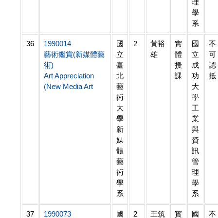
理
學
系
36
1990014
國
2
黃裕
實
國
不
藝術鑑賞(新媒體藝
立
雄
體
立
可
術)
臺
授
成
認
Art Appreciation
北
課
功
抵
(New Media Art
藝
大
術
學
大
工
學
業
新
與
媒
資
體
訊
藝
管
術
理
學
學
系
系
37
1990073
國
2
王筑
實
國
不