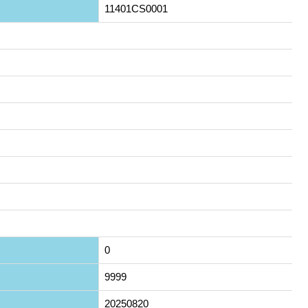
11401CS0001
0
9999
20250820