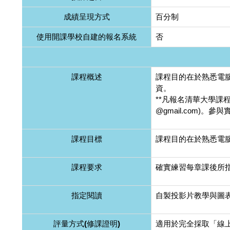
成績呈現方式
百分制
使用開課學校自建的報名系統
否
課程概述
課程目的在於熟悉電
資。
**凡報名清華大學課
@gmail.com)。
課程目標
課程目的在於熟悉電
課程要求
確實練習每章課後所
指定閱讀
自製投影片教學與圖
評量方式(修課證明)
適用於完全採取「線