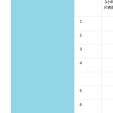
3小
片將開
1
2
3
4
5
6