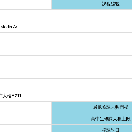
課程編號
 Media Art
大樓R211
最低修課人數門檻
高中生修課人數上限
授課訖日