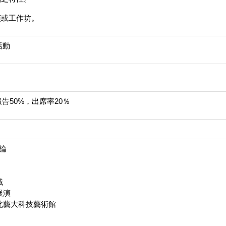
演或工作坊。
活動
告50%，出席率20％
概論
域
展演
學—北藝大科技藝術館