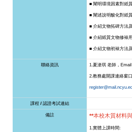
■ 闡明環境因素對紙質
■ 闡述說明酸化對紙質
■ 介紹文物拓碑方法及練
■ 介紹紙質文物修裱用漿
■ 介紹文物初裱方法及練
聯絡資訊
1.夏滄琪 老師，Email：t
2.教務處開課連絡窗口
register@mail.ncyu.e
課程 / 認證考試連結
備註
**本校木質材料
1.實體上課時間: