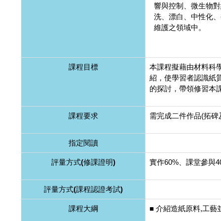
響與控制、微生物對
洗、漂白、中性化、
維護之領域中。
課程目標
本課程擬藉由材料科
紹，使學習者認識紙
的探討，帶領修習本
課程要求
需完成二件作品(拓碑
指定閱讀
評量方式(修課證明)
實作60%、課堂參與4
評量方式(課程認證考試)
課程大綱
■ 介紹造紙原料,工藝並