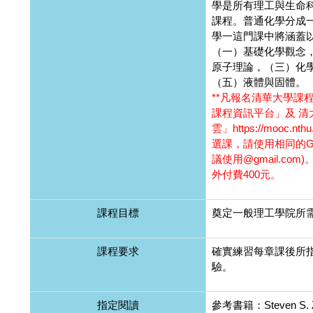
學是所有理工與生命
課程。普通化學分成
學一這門課中將涵蓋
（一）基礎化學觀念
原子理論，（三）化
（五）液體與固體。
**凡報名清華大學課
課程資訊平台」及 清
雲」https://mooc.nt
選課，請使用相同的Go
議使用@gmail.co
外付費400元。
課程目標
奠定一般理工學院所
課程要求
確實練習每章課後所
驗。
指定閱讀
參考書籍：Steven S. Z