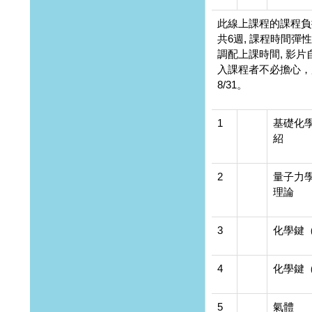
此線上課程的課程負
共6週, 課程時間彈
調配上課時間, 影片
入課程者不必擔心，
8/31。
1
基礎化
紹
2
量子力
理論
3
化學鍵
4
化學鍵
5
氣體