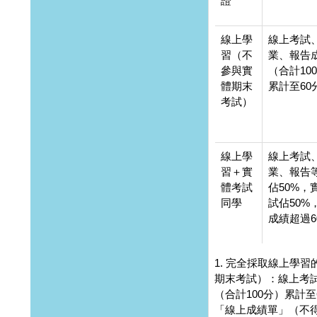
證
線上學
線上考試
習（不
業、報告
參與實
（合計10
體期末
累計至60
考試）
線上學
線上考試
習＋實
業、報告
體考試
佔50%，
同學
試佔50%
成績超過6
1. 完全採取線上學
期末考試）：線上考
（合計100分）累計至
「線上成績單」（不