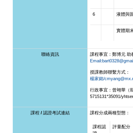
6
液體與
實體期
聯絡資訊
課程事宜：鄭博元 助
Email:bart0328@gmai
授課教師聯繫方式：
楊家銘/cmyang@mx.nt
行政事宜：曾翊華（助理
5715131*35091/yhtse
課程 / 認證考試連結
課程分成兩種型態：
課程認
評量配分