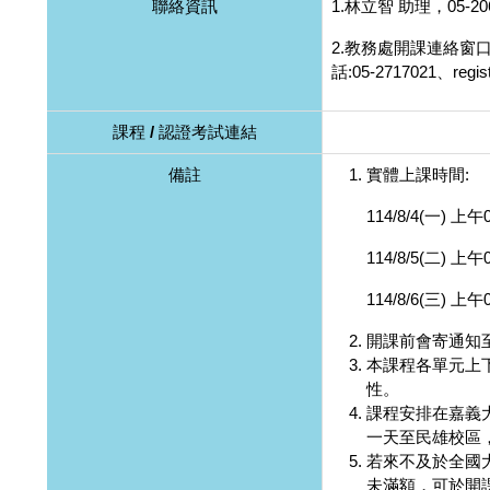
聯絡資訊
1.林立智 助理，05-20
2.教務處開課連絡窗
話:05-2717021、regist
課程 / 認證考試連結
備註
實體上課時間:
114/8/4(一) 上午
114/8/5(二) 上午
114/8/6(三) 上午
開課前會寄通知至
本課程各單元上
性。
課程安排在嘉義
一天至民雄校區
若來不及於全國
未滿額，可於開