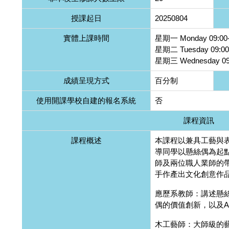
授課起日
20250804
實體上課時間
星期一 Monday 09:00-
星期二 Tuesday 09:00
星期三 Wednesday 09:
成績呈現方式
百分制
使用開課學校自建的報名系統
否
課程資訊
課程概述
本課程以兼具工藝與
導同學以懸絲偶為起
師及兩位職人業師的
手作產出文化創意作
應歷系教師：講述懸
偶的價值創新，以及A
木工藝師：大師級的