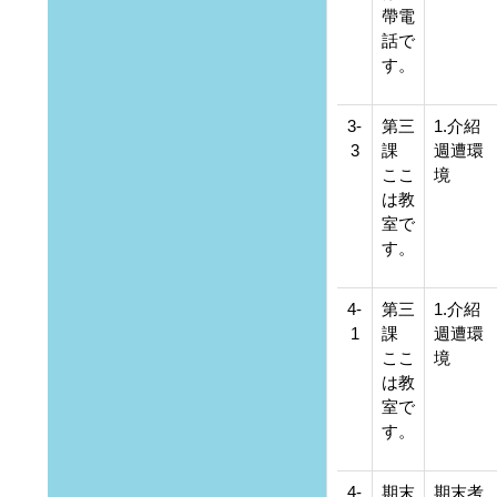
帶電
話で
す。
3-
第三
1.介紹
3
課
週遭環
ここ
境
は教
室で
す。
4-
第三
1.介紹
1
課
週遭環
ここ
境
は教
室で
す。
4-
期末
期末考