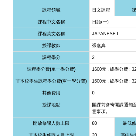
課程領域
日文課程
課程中文名稱
日語(一)
課程英文名稱
JAPANESE I
授課教師
張嘉真
課程學分
2
課程學分費(單一學分費)
1600元 , 總學分費 : 3
非本校學生課程學分費(單一學分費)
1600元 , 總學分費 : 3
其他費用
0
授課地點
開課前會寄開課通知至
意事項。
開放修課人數上限
80
最低
非本校生修課人數上限
20
高中生