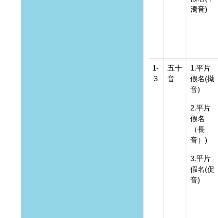
濁音)
1-
五十
1.平片
3
音
假名(拗
音)
2.平片
假名
（長
音）)
3.平片
假名(促
音)