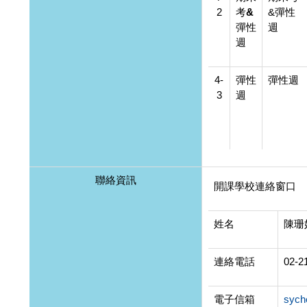
2
考&
&彈性
彈性
週
週
4-
彈性
彈性週
3
週
聯絡資訊
開課學校連絡窗口
姓名
陳珊
連絡電話
02-2
電子信箱
sych