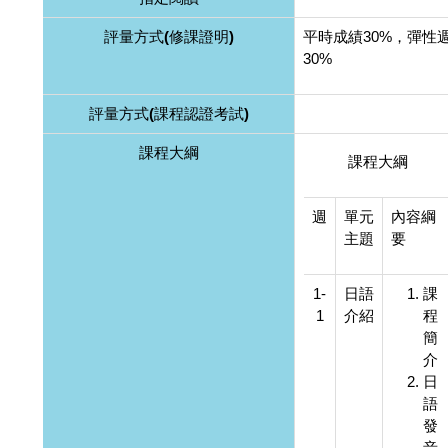
評量方式(修課證明)
平時成績30%，彈性週
30%
評量方式(課程認證考試)
課程大綱
課程大綱
週
單元
內容綱
主題
要
1-
日語
課
1
介紹
程
簡
介
日
語
發
音