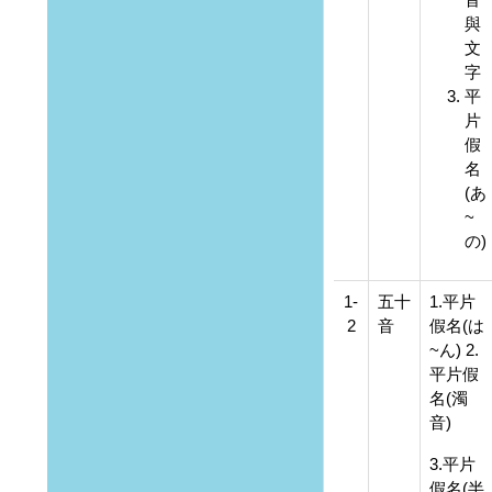
與
文
字
平
片
假
名
(あ
~
の)
1-
五十
1.平片
2
音
假名(は
~ん) 2.
平片假
名(濁
音)
3.平片
假名(半