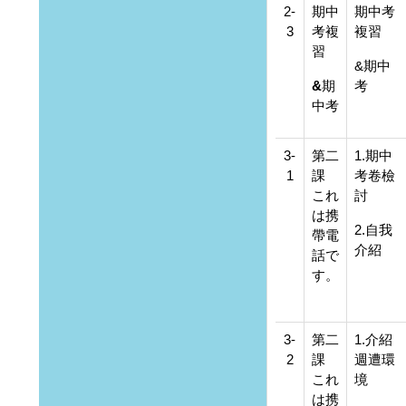
2-
期中
期中考
3
考複
複習
習
&
期中
&
期
考
中考
3-
第二
1.期中
1
課
考卷檢
これ
討
は携
2.自我
帶電
介紹
話で
す。
3-
第二
1.介紹
2
課
週遭環
これ
境
は携