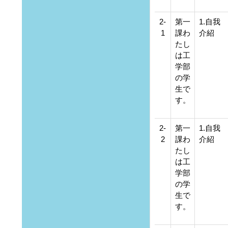
2-
第一
1.自我
1
課わ
介紹
たし
は工
学部
の学
生で
す。
2-
第一
1.自我
2
課わ
介紹
たし
は工
学部
の学
生で
す。