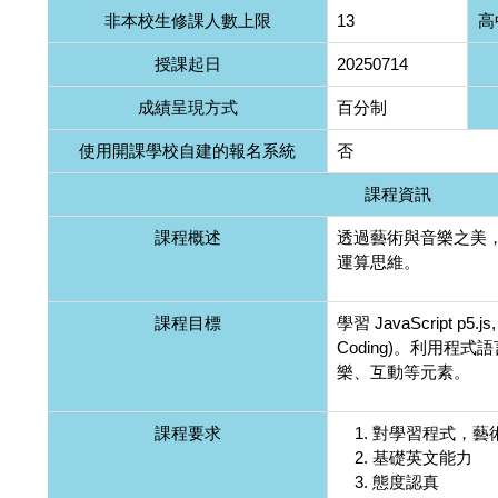
非本校生修課人數上限
13
高
授課起日
20250714
成績呈現方式
百分制
使用開課學校自建的報名系統
否
課程資訊
課程概述
透過藝術與音樂之美
運算思維。
課程目標
學習 JavaScript p5.j
Coding)。利用程
樂、互動等元素。
課程要求
對學習程式，藝
基礎英文能力
態度認真