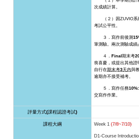
（１）本學期預計
次成績計算。
（２）因ZUVIO系
考試公平性。
３．寫作前後測15%
筆測驗。兩次測驗成績占
４．Final
期末考2
喪喜慶，或提出其他證
自行在
期末考3天內
與
逾期亦不接受補考。
５．寫作任務10%
交寫作作業。
評量方式(課程認證考試)
課程大綱
Week 1
(7/8~7/10)
D1-Course Introductio