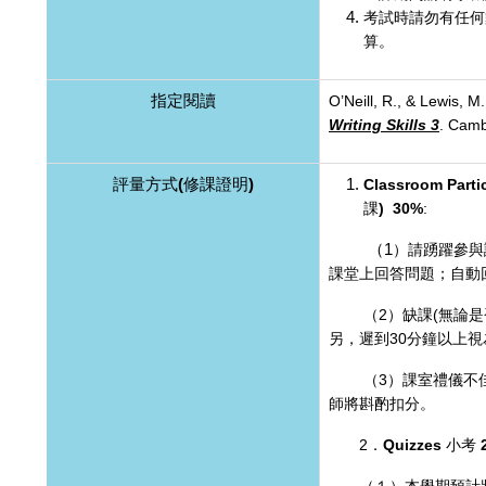
考試時請勿有任何
算。
指定閱讀
O’Neill, R., & Lewis, M
Writing Skills 3
. Camb
評量方式(修課證明)
Classroom Parti
課) 30%
:
（1
）請踴躍參與
課堂上回答問題；自動
（2）缺課(無論是否
另，遲到30分鐘以上
（3）課室禮儀不佳
師將斟酌扣分。
2．
Quizzes
小考 