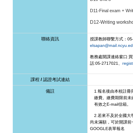
D11-Final exam + Writ
D12-Writing worksho
聯絡資訊
授課教師聯繫方式：05-2
elsapan@mail.ncyu.ed
教務處開課連絡窗口:
話:05-2717021、
regis
課程 / 認證考試連結
備註
1.報名後由本校註冊
繳費。繳費期限前未
有效之E-mail信箱。
2.若來不及於全國大
尚未滿額，可於開課前
GOOGLE表單報名