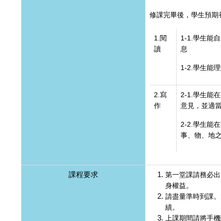
修課完畢後，學生預期
1.閱
1-1.學生
讀
息
1-2.學生
2.寫
2-1.學生
作
意見，並適
2-2.學生
事、物、地
課程要求
第一堂課請務必出
身權益。
請盡量準時到課。
績。
上課期間請將手機