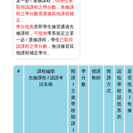
某一必 / 選修課程，
但學生未
取得該課程之學分數，免修課
程之學分數需選修其他課程補
足。
學分抵免
意即學生修習通過先
修課程，
可抵免
學系規定之某
一必 / 選修課程，學生
已取得
該課程之學分數
，無須修習其
他課程補足學分。
#
課程編號
開
學
授課
授
認
是
先修課程 / 認證考
課
分
教師
課
抵
否
試名稱
/
數
方
學
抵
主
式
校
免
責
認
/
學
抵
免
校
系
修
開
所
課
/