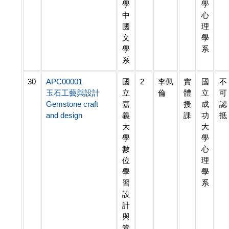
學
學
中
心
國
理
文
學
學
系
系
30
APC00001
國
2
李佩
實
國
不
玉石工藝與設計
立
倫
體
立
可
Gemstone craft
嘉
授
成
認
and design
義
課
功
抵
大
大
學
學
數
心
位
理
學
學
習
系
設
計
與
管