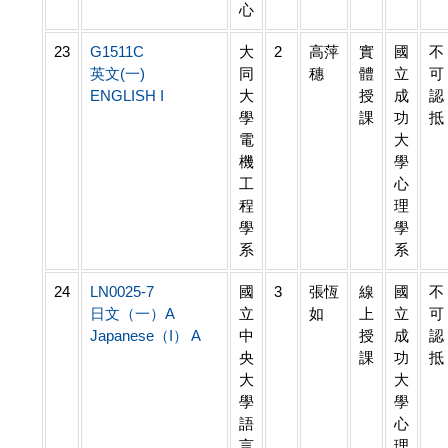
心
23
G1511C
大
2
高萍
實
國
不
英文(一)
同
穗
體
立
可
ENGLISH I
大
授
成
認
學
課
功
抵
電
大
機
學
工
心
程
理
學
學
系
系
24
LN0025-7
國
3
張恆
線
國
不
日文（一）A
立
如
上
立
可
Japanese（I） A
中
授
成
認
央
課
功
抵
大
大
學
學
語
心
言
理