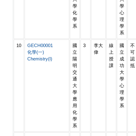
學
學
化
心
學
理
系
學
系
10
GECH00001
國
3
李大
線
國
不
化學(一)
立
偉
上
立
可
Chemistry(I)
陽
授
成
認
明
課
功
抵
交
大
通
學
大
心
學
理
應
學
用
系
化
學
系