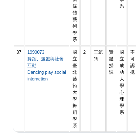
媒
系
體
藝
術
學
系
37
1990073
國
2
王筑
實
國
不
舞蹈、遊戲與社會
立
筠
體
立
可
互動
臺
授
成
認
Dancing play social
北
課
功
抵
interaction
藝
大
術
學
大
心
學
理
舞
學
蹈
系
學
系