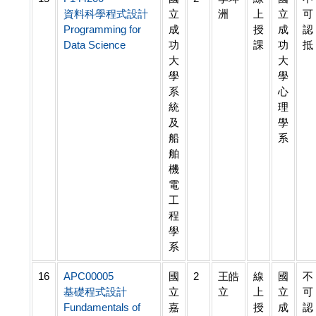
資料科學程式設計
立
洲
上
立
可
Programming for
成
授
成
認
Data Science
功
課
功
抵
大
大
學
學
系
心
統
理
及
學
船
系
舶
機
電
工
程
學
系
16
APC00005
國
2
王皓
線
國
不
基礎程式設計
立
立
上
立
可
Fundamentals of
嘉
授
成
認