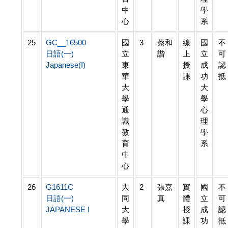
中
學
心
系
25
GC__16500
國
3
蔡和
線
國
不
日語(一)
立
諧
上
立
可
Japanese(I)
東
授
成
認
華
課
功
抵
大
大
學
學
通
心
識
理
教
學
育
系
中
心
26
G1611C
大
2
張嘉
實
國
不
日語(一)
同
真
體
立
可
JAPANESE I
大
授
成
認
學
課
功
抵