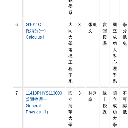
學
系
6
G1011C
大
3
張薰
實
國
學
微積分(一)
同
文
體
立
分
Calculus I
大
授
成
抵
學
課
功
免
電
大
機
學
工
心
程
理
學
學
系
系
7
11410PHYS113000
國
3
林秀
線
國
不
普通物理一
立
豪
上
立
可
General
清
授
成
認
Physics（I）
華
課
功
抵
大
大
學
學