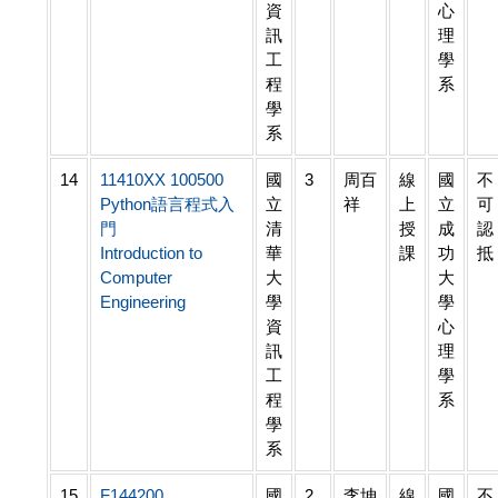
資
心
訊
理
工
學
程
系
學
系
14
11410XX 100500
國
3
周百
線
國
不
Python語言程式入
立
祥
上
立
可
門
清
授
成
認
Introduction to
華
課
功
抵
Computer
大
大
Engineering
學
學
資
心
訊
理
工
學
程
系
學
系
15
F144200
國
2
李坤
線
國
不