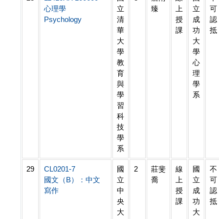
心理學
立
臻
上
立
可
Psychology
清
授
成
認
華
課
功
抵
大
大
學
學
教
心
育
理
與
學
學
系
習
科
技
學
系
29
CL0201-7
國
2
莊斐
線
國
不
國文（B）：中文
立
喬
上
立
可
寫作
中
授
成
認
央
課
功
抵
大
大