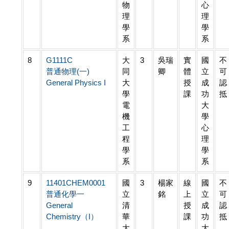
物
心
理
理
學
學
系
系
8
G1111C
大
3
吳瑞
實
國
不
普通物理(一)
同
卿
體
立
可
General Physics I
大
授
成
認
學
課
功
抵
電
大
機
學
工
心
程
理
學
學
系
系
9
11401CHEM0001
國
3
楊家
線
國
不
普通化學一
立
銘
上
立
可
General
清
授
成
認
Chemistry（I）
華
課
功
抵
大
大