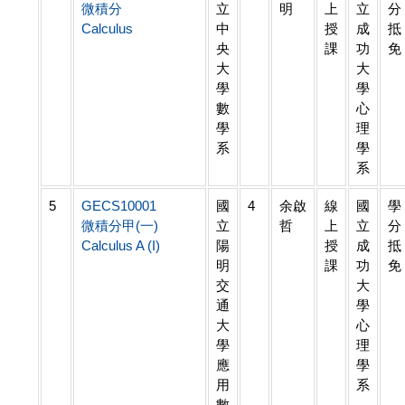
微積分
立
明
上
立
分
Calculus
中
授
成
抵
央
課
功
免
大
大
學
學
數
心
學
理
系
學
系
5
GECS10001
國
4
余啟
線
國
學
微積分甲(一)
立
哲
上
立
分
Calculus A (I)
陽
授
成
抵
明
課
功
免
交
大
通
學
大
心
學
理
應
學
用
系
數