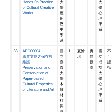
Hands-0n Practice
大
大
of Cultural Creative
學
學
Works
應
心
用
理
歷
學
史
系
學
系
33
APC00004
國
1
夏滄
實
國
不
紙質文物之保存與
立
琪
體
立
可
維護
嘉
授
成
認
Preservation and
義
課
功
抵
Conservation of
大
大
Paper-based
學
學
Cultural Properties
木
心
of Literature and Art
質
理
材
學
料
系
與
設