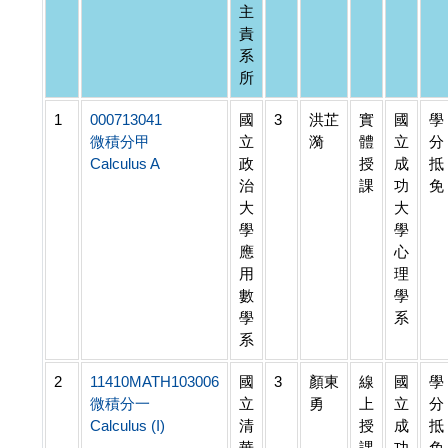
主
責
系
所
1
000713041
國
3
洪芷
實
國
學
微積分甲
立
漪
體
立
分
Calculus A
政
授
成
抵
治
課
功
免
大
大
學
學
應
心
用
理
數
學
學
系
系
2
11410MATH103006
國
3
顏東
線
國
學
微積分一
立
勇
上
立
分
Calculus (I)
清
授
成
抵
華
課
功
免