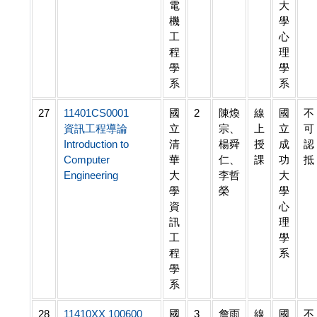
電
大
機
學
工
心
程
理
學
學
系
系
27
11401CS0001
國
2
陳煥
線
國
不
資訊工程導論
立
宗、
上
立
可
Introduction to
清
楊舜
授
成
認
Computer
華
仁、
課
功
抵
Engineering
大
李哲
大
學
榮
學
資
心
訊
理
工
學
程
系
學
系
28
11410XX 100600
國
3
詹雨
線
國
不