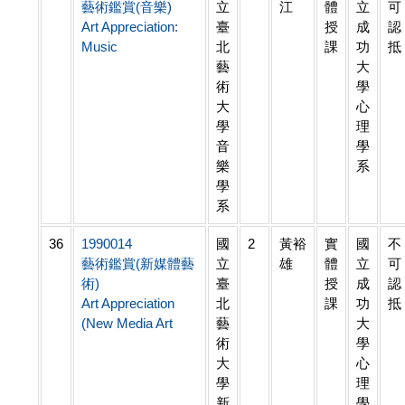
藝術鑑賞(音樂)
立
江
體
立
可
Art Appreciation:
臺
授
成
認
Music
北
課
功
抵
藝
大
術
學
大
心
學
理
音
學
樂
系
學
系
36
1990014
國
2
黃裕
實
國
不
藝術鑑賞(新媒體藝
立
雄
體
立
可
術)
臺
授
成
認
Art Appreciation
北
課
功
抵
(New Media Art
藝
大
術
學
大
心
學
理
新
學