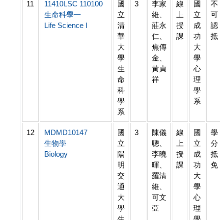
11
11410LSC 110100
國
3
李家
線
國
不
生命科學一
立
維、
上
立
可
Life Science I
清
莊永
授
成
認
華
仁、
課
功
抵
大
焦傳
大
學
金、
學
生
黃貞
心
命
祥
理
科
學
學
系
系
12
MDMD10147
國
3
陳儀
線
國
學
生物學
立
聰、
上
立
分
Biology
陽
李曉
授
成
抵
明
暉、
課
功
免
交
羅清
大
通
維、
學
大
可文
心
學
亞
理
生
學