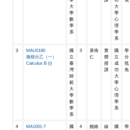
大
大
學
學
數
心
學
理
系
學
系
3
MAU0180
國
3
黃侑
實
國
學
微積分乙（一）
立
仁
體
立
分
Calculus B (I)
臺
授
成
抵
灣
課
功
免
師
大
範
學
大
心
學
理
數
學
學
系
系
4
MA1001-7
國
4
饒維
線
國
學