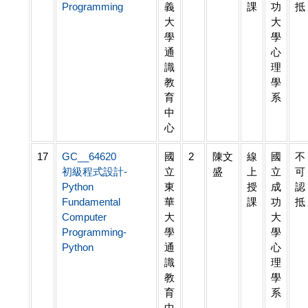
Programming
義
課
功
抵
大
大
學
學
通
心
識
理
教
學
育
系
中
心
17
GC__64620
國
2
陳文
線
國
不
初級程式設計-
立
盛
上
立
可
Python
東
授
成
認
Fundamental
華
課
功
抵
Computer
大
大
Programming-
學
學
Python
通
心
識
理
教
學
育
系
中