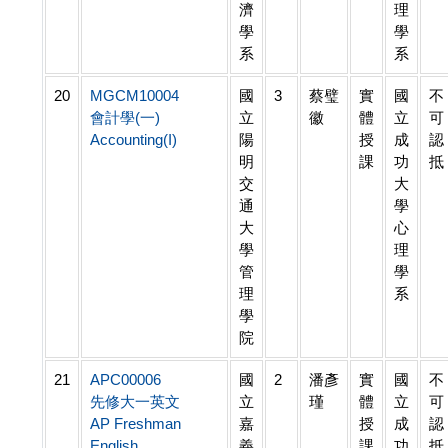
濟
理
學
學
系
系
20
MGCM10004
國
3
蔡璧
實
國
不
會計學(一)
立
徽
體
立
可
Accounting(I)
陽
授
成
認
明
課
功
抵
交
大
通
學
大
心
學
理
管
學
理
系
學
院
21
APC00006
國
2
潘彥
實
國
不
先修大一英文
立
瑾
體
立
可
AP Freshman
嘉
授
成
認
English
義
課
功
抵