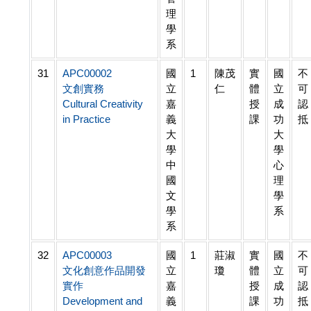
理
學
系
31
APC00002
國
1
陳茂
實
國
不
文創實務
立
仁
體
立
可
Cultural Creativity
嘉
授
成
認
in Practice
義
課
功
抵
大
大
學
學
中
心
國
理
文
學
學
系
系
32
APC00003
國
1
莊淑
實
國
不
文化創意作品開發
立
瓊
體
立
可
實作
嘉
授
成
認
Development and
義
課
功
抵