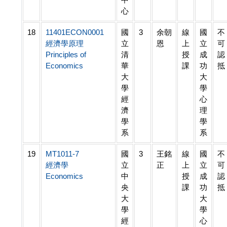
心
18
11401ECON0001
國
3
余朝
線
國
不
經濟學原理
立
恩
上
立
可
Principles of
清
授
成
認
Economics
華
課
功
抵
大
大
學
學
經
心
濟
理
學
學
系
系
19
MT1011-7
國
3
王銘
線
國
不
經濟學
立
正
上
立
可
Economics
中
授
成
認
央
課
功
抵
大
大
學
學
經
心