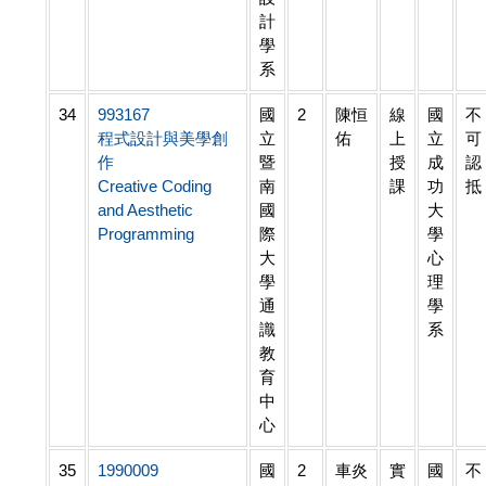
計
學
系
34
993167
國
2
陳恒
線
國
不
程式設計與美學創
立
佑
上
立
可
作
暨
授
成
認
Creative Coding
南
課
功
抵
and Aesthetic
國
大
Programming
際
學
大
心
學
理
通
學
識
系
教
育
中
心
35
1990009
國
2
車炎
實
國
不