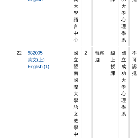
大
大
學
學
語
心
言
理
中
學
心
系
22
982005
國
2
韓耀
線
國
不
英文(上)
立
迦
上
立
可
English (1)
暨
授
成
認
南
課
功
抵
國
大
際
學
大
心
學
理
語
學
文
系
教
學
中