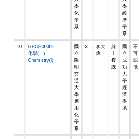
學
學
化
經
學
濟
系
學
系
10
GECH00001
國
3
李大
線
國
不
化學(一)
立
偉
上
立
可
Chemistry(I)
陽
授
成
認
明
課
功
抵
交
大
通
學
大
經
學
濟
應
學
用
系
化
學
系