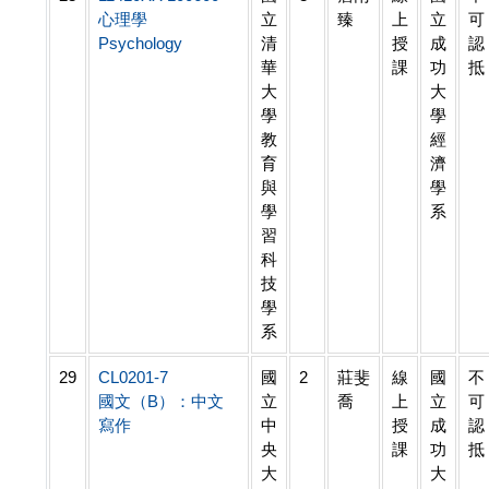
心理學
立
臻
上
立
可
Psychology
清
授
成
認
華
課
功
抵
大
大
學
學
教
經
育
濟
與
學
學
系
習
科
技
學
系
29
CL0201-7
國
2
莊斐
線
國
不
國文（B）：中文
立
喬
上
立
可
寫作
中
授
成
認
央
課
功
抵
大
大