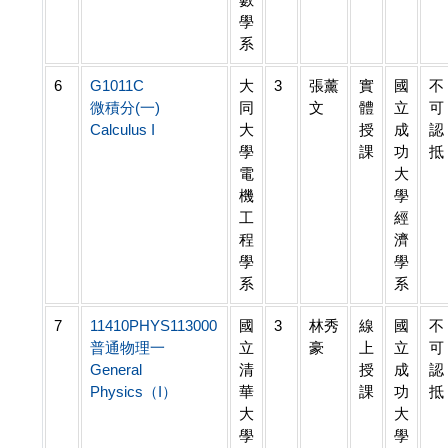
學
系
6
G1011C
大
3
張薰
實
國
不
微積分(一)
同
文
體
立
可
Calculus I
大
授
成
認
學
課
功
抵
電
大
機
學
工
經
程
濟
學
學
系
系
7
11410PHYS113000
國
3
林秀
線
國
不
普通物理一
立
豪
上
立
可
General
清
授
成
認
Physics（I）
華
課
功
抵
大
大
學
學