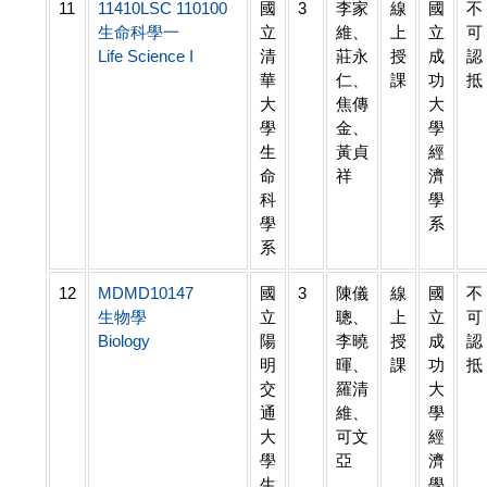
11
11410LSC 110100
國
3
李家
線
國
不
生命科學一
立
維、
上
立
可
Life Science I
清
莊永
授
成
認
華
仁、
課
功
抵
大
焦傳
大
學
金、
學
生
黃貞
經
命
祥
濟
科
學
學
系
系
12
MDMD10147
國
3
陳儀
線
國
不
生物學
立
聰、
上
立
可
Biology
陽
李曉
授
成
認
明
暉、
課
功
抵
交
羅清
大
通
維、
學
大
可文
經
學
亞
濟
生
學