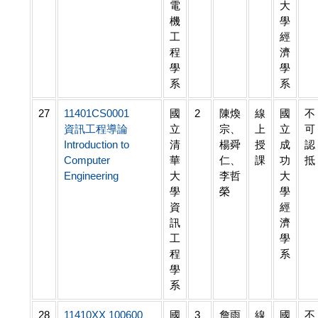
電
大
機
學
工
經
程
濟
學
學
系
系
27
11401CS0001
國
2
陳煥
線
國
不
資訊工程導論
立
宗、
上
立
可
Introduction to
清
楊舜
授
成
認
Computer
華
仁、
課
功
抵
Engineering
大
李哲
大
學
榮
學
資
經
訊
濟
工
學
程
系
學
系
28
11410XX 100600
國
3
詹雨
線
國
不