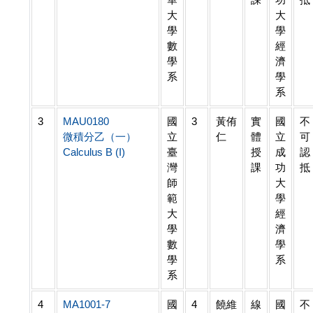
大
大
學
學
數
經
學
濟
系
學
系
3
MAU0180
國
3
黃侑
實
國
不
微積分乙（一）
立
仁
體
立
可
Calculus B (I)
臺
授
成
認
灣
課
功
抵
師
大
範
學
大
經
學
濟
數
學
學
系
系
4
MA1001-7
國
4
饒維
線
國
不