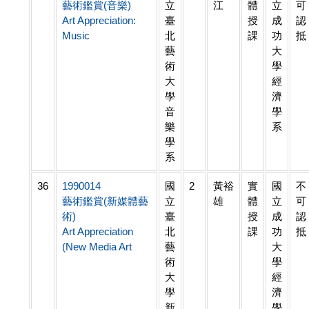
藝術鑑賞(音樂)
立
江
體
立
可
Art Appreciation:
臺
授
成
認
Music
北
課
功
抵
藝
大
術
學
大
經
學
濟
音
學
樂
系
學
系
36
1990014
國
2
黃裕
實
國
不
藝術鑑賞(新媒體藝
立
雄
體
立
可
術)
臺
授
成
認
Art Appreciation
北
課
功
抵
(New Media Art
藝
大
術
學
大
經
學
濟
新
學