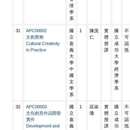
理
學
系
31
APC00002
國
1
陳茂
實
國
不
文創實務
立
仁
體
立
可
Cultural Creativity
嘉
授
成
認
in Practice
義
課
功
抵
大
大
學
學
中
經
國
濟
文
學
學
系
系
32
APC00003
國
1
莊淑
實
國
不
文化創意作品開發
立
瓊
體
立
可
實作
嘉
授
成
認
Development and
義
課
功
抵