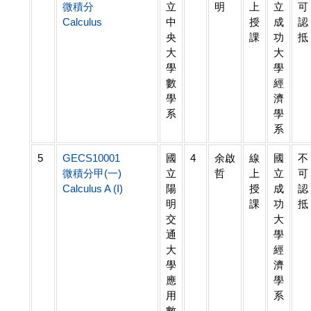
微積分
立
明
上
立
可
Calculus
中
授
成
認
央
課
功
抵
大
大
學
學
數
經
學
濟
系
學
系
5
GECS10001
國
4
余啟
線
國
不
微積分甲(一)
立
哲
上
立
可
Calculus A (I)
陽
授
成
認
明
課
功
抵
交
大
通
學
大
經
學
濟
應
學
用
系
數