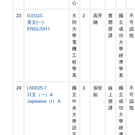
心
23
G1511C
大
2
高萍
實
國
不
英文(一)
同
穗
體
立
可
ENGLISH I
大
授
成
認
學
課
功
抵
電
大
機
學
工
經
程
濟
學
學
系
系
24
LN0025-7
國
3
張恆
線
國
不
日文（一）A
立
如
上
立
可
Japanese（I） A
中
授
成
認
央
課
功
抵
大
大
學
學
語
經
言
濟