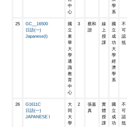
中
學
心
系
25
GC__16500
國
3
蔡和
線
國
不
日語(一)
立
諧
上
立
可
Japanese(I)
東
授
成
認
華
課
功
抵
大
大
學
學
通
經
識
濟
教
學
育
系
中
心
26
G1611C
大
2
張嘉
實
國
不
日語(一)
同
真
體
立
可
JAPANESE I
大
授
成
認
學
課
功
抵