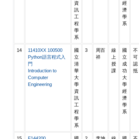
資
經
訊
濟
工
學
程
系
學
系
14
11410XX 100500
國
3
周百
線
國
不
Python語言程式入
立
祥
上
立
可
門
清
授
成
認
Introduction to
華
課
功
抵
Computer
大
大
Engineering
學
學
資
經
訊
濟
工
學
程
系
學
系
15
F144200
國
2
李坤
線
國
不