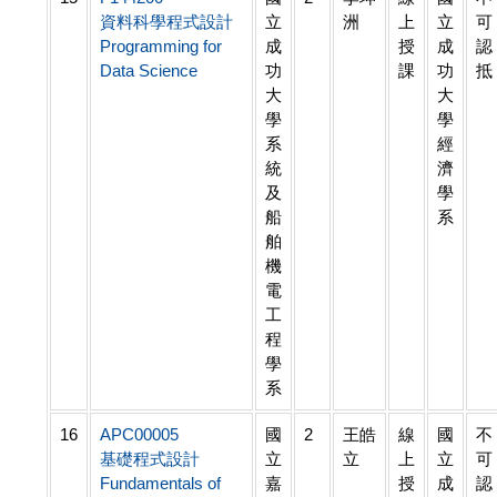
資料科學程式設計
立
洲
上
立
可
Programming for
成
授
成
認
Data Science
功
課
功
抵
大
大
學
學
系
經
統
濟
及
學
船
系
舶
機
電
工
程
學
系
16
APC00005
國
2
王皓
線
國
不
基礎程式設計
立
立
上
立
可
Fundamentals of
嘉
授
成
認