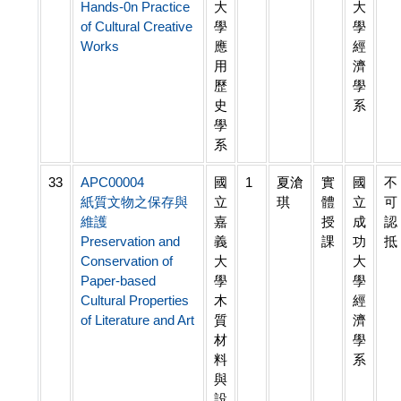
Hands-0n Practice
大
大
of Cultural Creative
學
學
Works
應
經
用
濟
歷
學
史
系
學
系
33
APC00004
國
1
夏滄
實
國
不
紙質文物之保存與
立
琪
體
立
可
維護
嘉
授
成
認
Preservation and
義
課
功
抵
Conservation of
大
大
Paper-based
學
學
Cultural Properties
木
經
of Literature and Art
質
濟
材
學
料
系
與
設