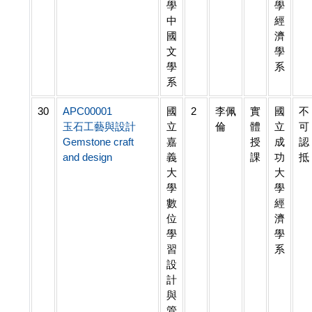
學
學
中
經
國
濟
文
學
學
系
系
30
APC00001
國
2
李佩
實
國
不
玉石工藝與設計
立
倫
體
立
可
Gemstone craft
嘉
授
成
認
and design
義
課
功
抵
大
大
學
學
數
經
位
濟
學
學
習
系
設
計
與
管