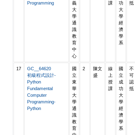
Programming
義
課
功
抵
大
大
學
學
通
經
識
濟
教
學
育
系
中
心
17
GC__64620
國
2
陳文
線
國
不
初級程式設計-
立
盛
上
立
可
Python
東
授
成
認
Fundamental
華
課
功
抵
Computer
大
大
Programming-
學
學
Python
通
經
識
濟
教
學
育
系
中