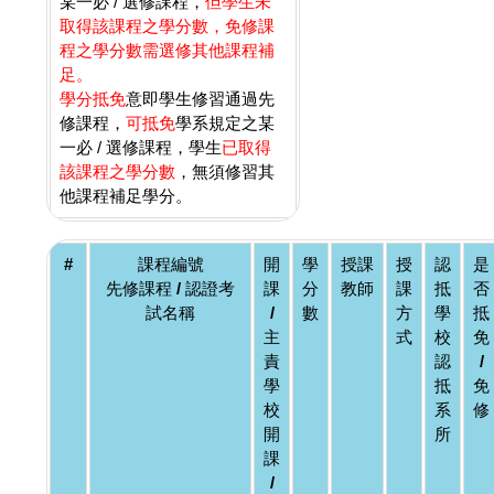
某一必 / 選修課程，
但學生未
取得該課程之學分數，免修課
程之學分數需選修其他課程補
足。
學分抵免
意即學生修習通過先
修課程，
可抵免
學系規定之某
一必 / 選修課程，學生
已取得
該課程之學分數
，無須修習其
他課程補足學分。
#
課程編號
開
學
授課
授
認
是
先修課程 / 認證考
課
分
教師
課
抵
否
試名稱
/
數
方
學
抵
主
式
校
免
責
認
/
學
抵
免
校
系
修
開
所
課
/