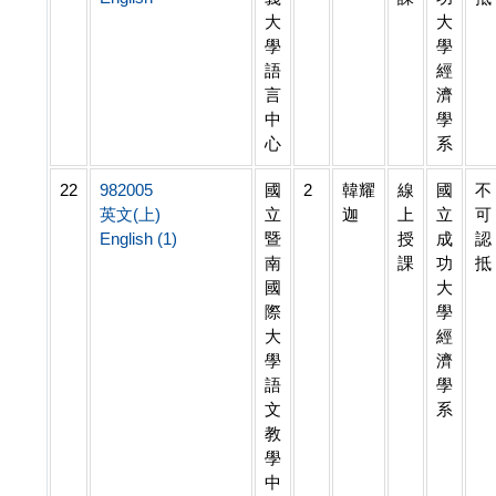
大
大
學
學
語
經
言
濟
中
學
心
系
22
982005
國
2
韓耀
線
國
不
英文(上)
立
迦
上
立
可
English (1)
暨
授
成
認
南
課
功
抵
國
大
際
學
大
經
學
濟
語
學
文
系
教
學
中