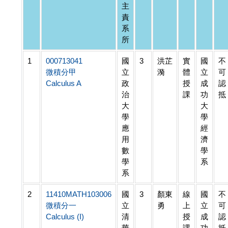
主
責
系
所
1
000713041
國
3
洪芷
實
國
不
微積分甲
立
漪
體
立
可
Calculus A
政
授
成
認
治
課
功
抵
大
大
學
學
應
經
用
濟
數
學
學
系
系
2
11410MATH103006
國
3
顏東
線
國
不
微積分一
立
勇
上
立
可
Calculus (I)
清
授
成
認
華
課
功
抵