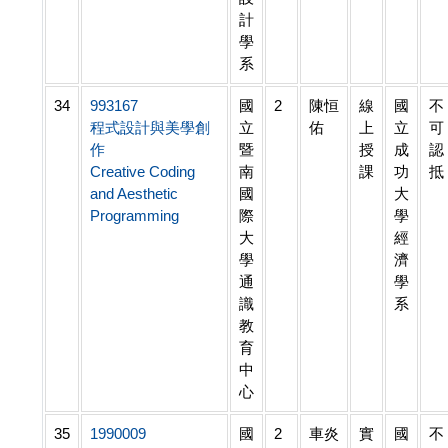
計
學
系
34
993167
國
2
陳恒
線
國
不
程式設計與美學創
立
佑
上
立
可
作
暨
授
成
認
Creative Coding
南
課
功
抵
and Aesthetic
國
大
Programming
際
學
大
經
學
濟
通
學
識
系
教
育
中
心
35
1990009
國
2
車炎
實
國
不