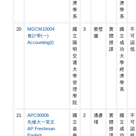
濟
濟
學
學
系
系
20
MGCM10004
國
3
蔡璧
實
國
不
會計學(一)
立
徽
體
立
可
Accounting(I)
陽
授
成
認
明
課
功
抵
交
大
通
學
大
經
學
濟
管
學
理
系
學
院
21
APC00006
國
2
潘彥
實
國
不
先修大一英文
立
瑾
體
立
可
AP Freshman
嘉
授
成
認
English
義
課
功
抵