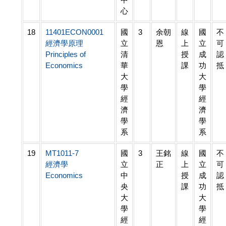
心
18
11401ECON0001
國
3
余朝
線
國
不
經濟學原理
立
恩
上
立
可
Principles of
清
授
成
認
Economics
華
課
功
抵
大
大
學
學
經
經
濟
濟
學
學
系
系
19
MT1011-7
國
3
王銘
線
國
不
經濟學
立
正
上
立
可
Economics
中
授
成
認
央
課
功
抵
大
大
學
學
經
經