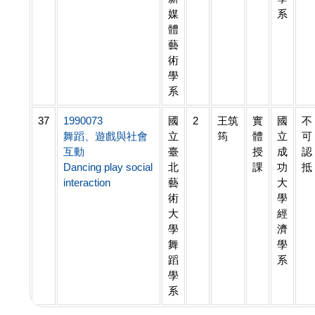
媒
系
體
藝
術
學
系
37
1990073
國
2
王筑
實
國
不
舞蹈、遊戲與社會
立
筠
體
立
可
互動
臺
授
成
認
Dancing play social
北
課
功
抵
interaction
藝
大
術
學
大
經
學
濟
舞
學
蹈
系
學
系