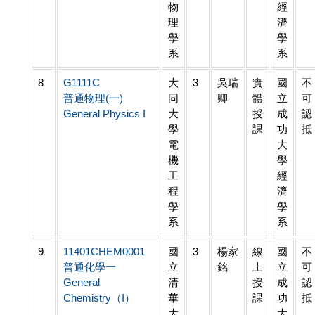
物
經
理
濟
學
學
系
系
8
G1111C
大
3
吳瑞
實
國
不
普通物理(一)
同
卿
體
立
可
General Physics I
大
授
成
認
學
課
功
抵
電
大
機
學
工
經
程
濟
學
學
系
系
9
11401CHEM0001
國
3
楊家
線
國
不
普通化學一
立
銘
上
立
可
General
清
授
成
認
Chemistry（I）
華
課
功
抵
大
大