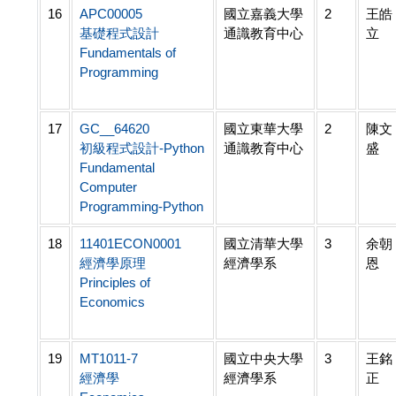
16
APC00005
國立嘉義大學
2
王皓
基礎程式設計
通識教育中心
立
Fundamentals of
Programming
17
GC__64620
國立東華大學
2
陳文
初級程式設計-Python
通識教育中心
盛
Fundamental
Computer
Programming-Python
18
11401ECON0001
國立清華大學
3
余朝
經濟學原理
經濟學系
恩
Principles of
Economics
19
MT1011-7
國立中央大學
3
王銘
經濟學
經濟學系
正