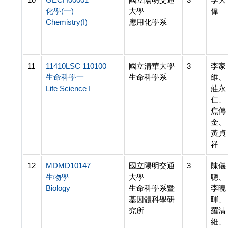
化學(一)
大學
偉
Chemistry(I)
應用化學系
11
11410LSC 110100
國立清華大學
3
李家
生命科學一
生命科學系
維、
Life Science I
莊永
仁、
焦傳
金、
黃貞
祥
12
MDMD10147
國立陽明交通
3
陳儀
生物學
大學
聰、
Biology
生命科學系暨
李曉
基因體科學研
暉、
究所
羅清
維、