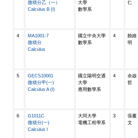
微積分乙（一）
大學
仁
Calculus B (I)
數學系
4
MA1001-7
國立中央大學
4
饒維
微積分
數學系
明
Calculus
5
GECS10001
國立陽明交通
4
余啟
微積分甲(一)
大學
哲
Calculus A (I)
應用數學系
6
G1011C
大同大學
3
張薰
微積分(一)
電機工程學系
文
Calculus I