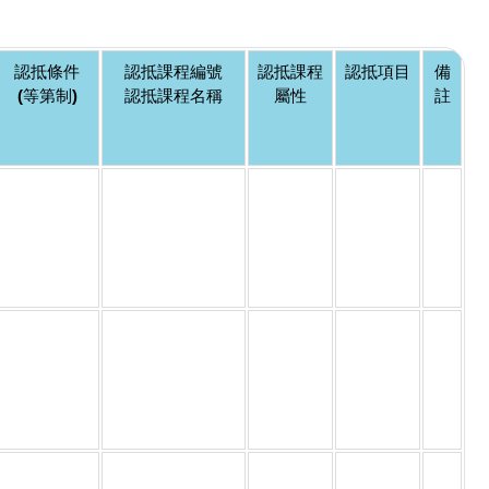
認抵條件
認抵課程編號
認抵課程
認抵項目
備
(等第制)
認抵課程名稱
屬性
註