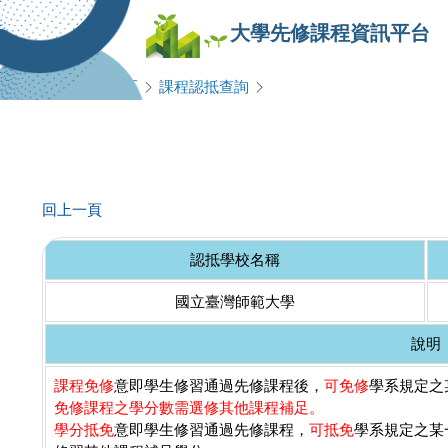
大學先修課程資訊平台
查詢專區
課程認抵查詢
回上一頁
認抵學校名稱
國立臺灣師範大學
說明
課程免修
意即學生修習通過先修課程後，
可免修
學系規定之某
免修課程之學分數需選修其他課程補足。
學分抵免
意即學生修習通過先修課程，
可抵免
學系規定之某一