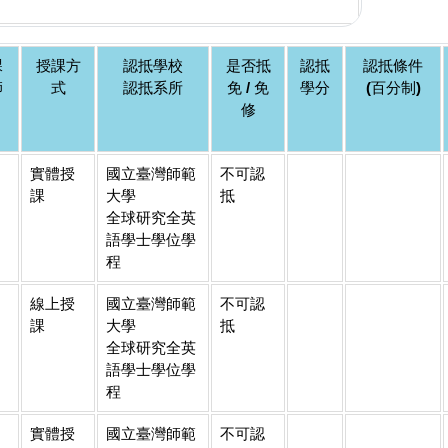
課
授課方
認抵學校
是否抵
認抵
認抵條件
師
式
認抵系所
免 / 免
學分
(百分制)
修
實體授
國立臺灣師範
不可認
課
大學
抵
全球研究全英
語學士學位學
程
線上授
國立臺灣師範
不可認
課
大學
抵
全球研究全英
語學士學位學
程
實體授
國立臺灣師範
不可認