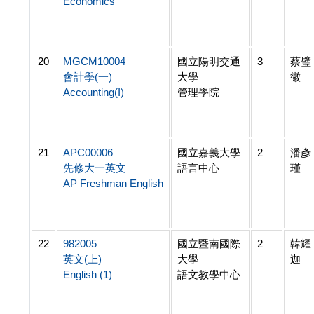
Economics
20
MGCM10004
國立陽明交通
3
蔡璧
會計學(一)
大學
徽
Accounting(I)
管理學院
21
APC00006
國立嘉義大學
2
潘彥
先修大一英文
語言中心
瑾
AP Freshman English
22
982005
國立暨南國際
2
韓耀
英文(上)
大學
迦
English (1)
語文教學中心