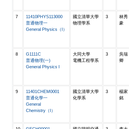
7
11410PHYS113000
國立清華大學
3
林秀
普通物理一
物理學系
豪
General Physics（I）
8
G1111C
大同大學
3
吳瑞
普通物理(一)
電機工程學系
卿
General Physics I
9
11401CHEM0001
國立清華大學
3
楊家
普通化學一
化學系
銘
General
Chemistry（I）
10
GECH00001
國立陽明交通
3
李大