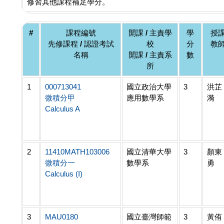
修習其他課程補足學分。
#
課程編號
開課 / 主責學
學
授
先修課程 / 認證考試
校
分
教
名稱
開課 / 主責系
數
所
1
000713041
國立政治大學
3
洪芷
微積分甲
應用數學系
漪
Calculus A
2
11410MATH103006
國立清華大學
3
顏東
微積分一
數學系
勇
Calculus (I)
3
MAU0180
國立臺灣師範
3
黃侑