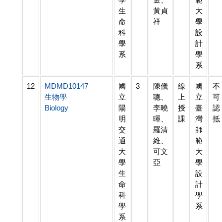
生
黃貞
大
命
祥
學
科
設
學
計
系
學
系
12
MDMD10147
國
3
陳儀
線
國
不
生物學
立
聰、
上
立
可
Biology
陽
李曉
授
臺
認
明
暉、
課
灣
抵
交
羅清
師
通
維、
範
大
可文
大
學
亞
學
生
設
命
計
科
學
學
系
系