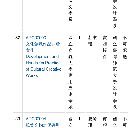
國
學
文
設
學
計
系
學
系
32
APC00003
國
1
莊淑
實
國
不
文化創意作品開發
立
瓊
體
立
可
實作
嘉
授
臺
認
Development and
義
課
灣
抵
Hands-0n Practice
大
師
of Cultural Creative
學
範
Works
應
大
用
學
歷
設
史
計
學
學
系
系
33
APC00004
國
1
夏滄
實
國
不
紙質文物之保存與
立
琪
體
立
可