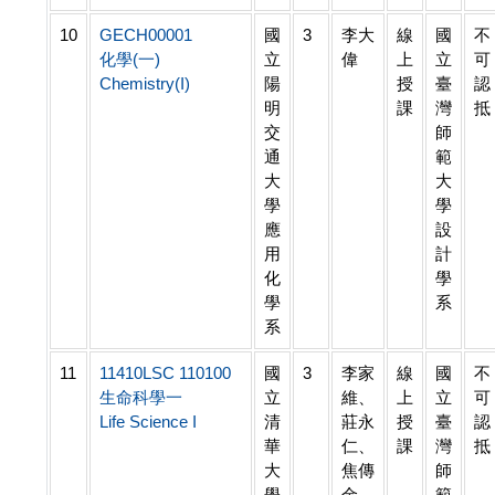
10
GECH00001
國
3
李大
線
國
不
化學(一)
立
偉
上
立
可
Chemistry(I)
陽
授
臺
認
明
課
灣
抵
交
師
通
範
大
大
學
學
應
設
用
計
化
學
學
系
系
11
11410LSC 110100
國
3
李家
線
國
不
生命科學一
立
維、
上
立
可
Life Science I
清
莊永
授
臺
認
華
仁、
課
灣
抵
大
焦傳
師
學
金、
範