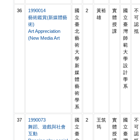
36
1990014
國
2
黃裕
實
國
不
藝術鑑賞(新媒體藝
立
雄
體
立
可
術)
臺
授
臺
認
Art Appreciation
北
課
灣
抵
(New Media Art
藝
師
術
範
大
大
學
學
新
設
媒
計
體
學
藝
系
術
學
系
37
1990073
國
2
王筑
實
國
不
舞蹈、遊戲與社會
立
筠
體
立
可
互動
臺
授
臺
認