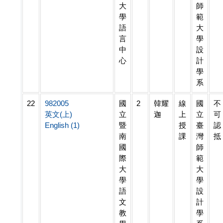
大
師
學
範
語
大
言
學
中
設
心
計
學
系
22
982005
國
2
韓耀
線
國
不
英文(上)
立
迦
上
立
可
English (1)
暨
授
臺
認
南
課
灣
抵
國
師
際
範
大
大
學
學
語
設
文
計
教
學