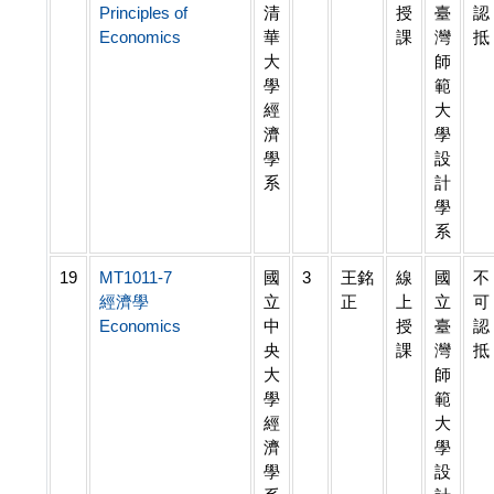
Principles of
清
授
臺
認
Economics
華
課
灣
抵
大
師
學
範
經
大
濟
學
學
設
系
計
學
系
19
MT1011-7
國
3
王銘
線
國
不
經濟學
立
正
上
立
可
Economics
中
授
臺
認
央
課
灣
抵
大
師
學
範
經
大
濟
學
學
設