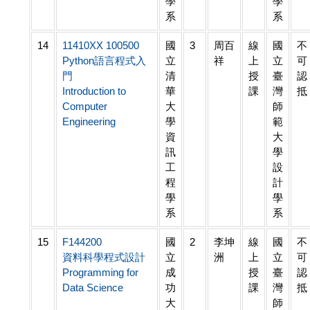
學
學
系
系
14
11410XX 100500
國
3
周百
線
國
不
Python語言程式入
立
祥
上
立
可
門
清
授
臺
認
Introduction to
華
課
灣
抵
Computer
大
師
Engineering
學
範
資
大
訊
學
工
設
程
計
學
學
系
系
15
F144200
國
2
李坤
線
國
不
資料科學程式設計
立
洲
上
立
可
Programming for
成
授
臺
認
Data Science
功
課
灣
抵
大
師