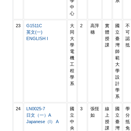
學
系
中
心
23
G1511C
大
2
高萍
實
國
不
英文(一)
同
穗
體
立
可
ENGLISH I
大
授
臺
認
學
課
灣
抵
電
師
機
範
工
大
程
學
學
設
系
計
學
系
24
LN0025-7
國
3
張恆
線
國
學
日文（一）A
立
如
上
立
分
Japanese（I） A
中
授
臺
抵
央
課
灣
免