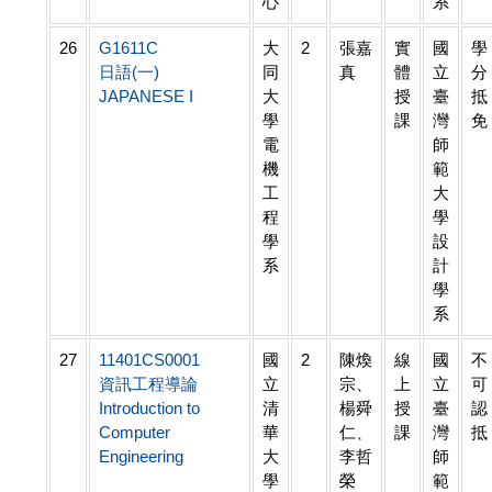
心
系
26
G1611C
大
2
張嘉
實
國
學
日語(一)
同
真
體
立
分
JAPANESE I
大
授
臺
抵
學
課
灣
免
電
師
機
範
工
大
程
學
學
設
系
計
學
系
27
11401CS0001
國
2
陳煥
線
國
不
資訊工程導論
立
宗、
上
立
可
Introduction to
清
楊舜
授
臺
認
Computer
華
仁、
課
灣
抵
Engineering
大
李哲
師
學
榮
範