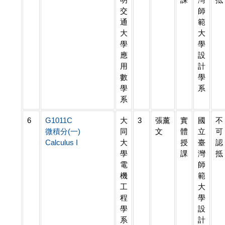
交
師
通
範
大
大
學
學
應
設
用
計
數
學
學
系
系
6
G1011C
大
3
張薰
實
國
不
微積分(一)
同
文
體
立
可
Calculus I
大
授
臺
認
學
課
灣
抵
電
師
機
範
工
大
程
學
學
設
系
計