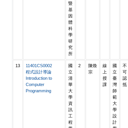
暨
基
因
體
科
學
研
究
所
13
11401CS0002
國
2
陳煥
線
國
不
程式設計導論
立
宗
上
立
可
Introduction to
清
授
臺
認
Computer
華
課
灣
抵
Programming
大
師
學
範
資
大
訊
學
工
設
程
計