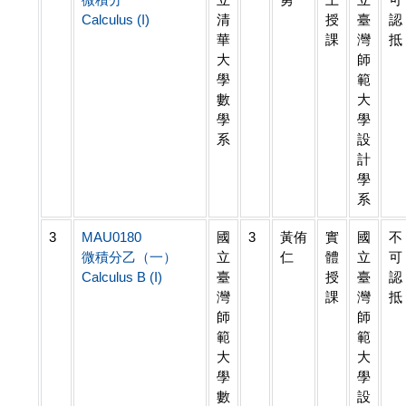
Calculus (I)
清
授
臺
認
華
課
灣
抵
大
師
學
範
數
大
學
學
系
設
計
學
系
3
MAU0180
國
3
黃侑
實
國
不
微積分乙（一）
立
仁
體
立
可
Calculus B (I)
臺
授
臺
認
灣
課
灣
抵
師
師
範
範
大
大
學
學
數
設