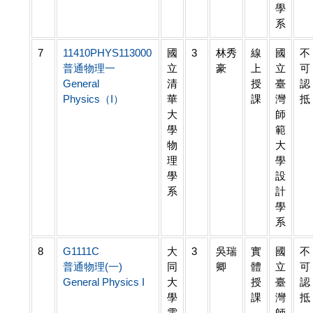
學
系
7
11410PHYS113000
國
3
林秀
線
國
不
普通物理一
立
豪
上
立
可
General
清
授
臺
認
Physics（I）
華
課
灣
抵
大
師
學
範
物
大
理
學
學
設
系
計
學
系
8
G1111C
大
3
吳瑞
實
國
不
普通物理(一)
同
卿
體
立
可
General Physics I
大
授
臺
認
學
課
灣
抵
電
師