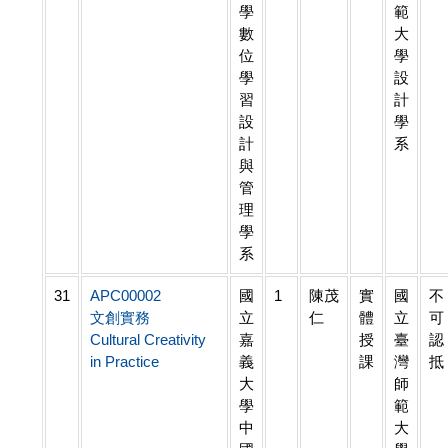
學
範
數
大
位
學
學
設
習
計
設
學
計
系
與
管
理
學
系
31
APC00002
國
1
陳茂
實
國
不
文創實務
立
仁
體
立
可
Cultural Creativity
嘉
授
臺
認
in Practice
義
課
灣
抵
大
師
學
範
中
大