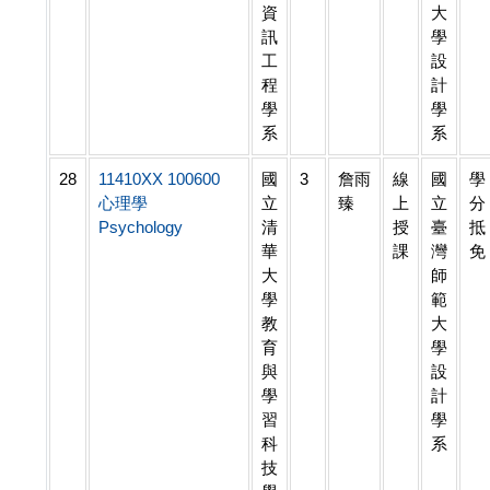
資
大
訊
學
工
設
程
計
學
學
系
系
28
11410XX 100600
國
3
詹雨
線
國
學
心理學
立
臻
上
立
分
Psychology
清
授
臺
抵
華
課
灣
免
大
師
學
範
教
大
育
學
與
設
學
計
習
學
科
系
技