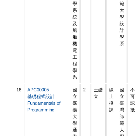
學
範
系
大
統
學
及
設
船
計
舶
學
機
系
電
工
程
學
系
16
APC00005
國
2
王皓
線
國
不
基礎程式設計
立
立
上
立
可
Fundamentals of
嘉
授
臺
認
Programming
義
課
灣
抵
大
師
學
範
通
大