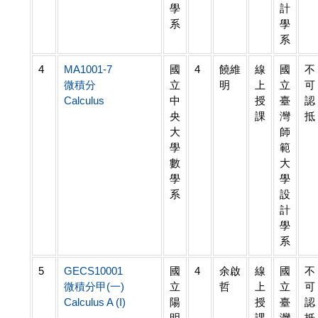
學
計
系
學
系
4
MA1001-7
國
4
饒維
線
國
不
微積分
立
明
上
立
可
Calculus
中
授
臺
認
央
課
灣
抵
大
師
學
範
數
大
學
學
系
設
計
學
系
5
GECS10001
國
4
余啟
線
國
不
微積分甲(一)
立
哲
上
立
可
Calculus A (I)
陽
授
臺
認
明
課
灣
抵