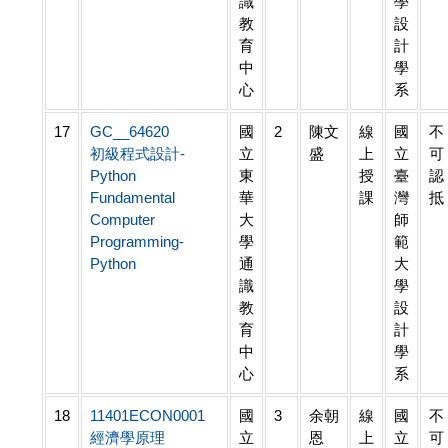
識
學
教
設
育
計
中
學
心
系
17
GC__64620
國
2
陳文
線
國
不
初級程式設計-
立
盛
上
立
可
Python
東
授
臺
認
Fundamental
華
課
灣
抵
Computer
大
師
Programming-
學
範
Python
通
大
識
學
教
設
育
計
中
學
心
系
18
11401ECON0001
國
3
余朝
線
國
不
經濟學原理
立
恩
上
立
可