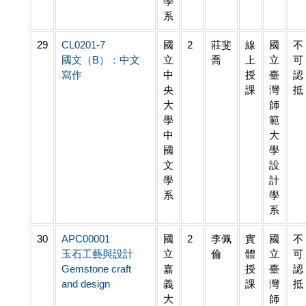
學
系
29
CL0201-7
國
2
莊斐
線
國
不
國文（B）：中文
立
喬
上
立
可
寫作
中
授
臺
認
央
課
灣
抵
大
師
學
範
中
大
國
學
文
設
學
計
系
學
系
30
APC00001
國
2
李佩
實
國
不
玉石工藝與設計
立
倫
體
立
可
Gemstone craft
嘉
授
臺
認
and design
義
課
灣
抵
大
師