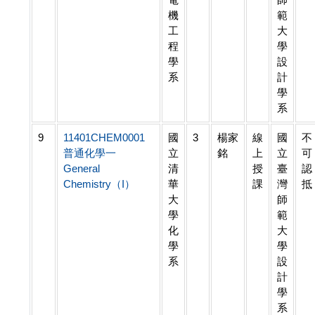
機
範
工
大
程
學
學
設
系
計
學
系
9
11401CHEM0001
國
3
楊家
線
國
不
普通化學一
立
銘
上
立
可
General
清
授
臺
認
Chemistry（I）
華
課
灣
抵
大
師
學
範
化
大
學
學
系
設
計
學
系