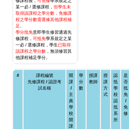
修課程後，
可免修
學系規定之
某一必 / 選修課程，
但學生未
取得該課程之學分數，免修課
程之學分數需選修其他課程補
足。
學分抵免
意即學生修習通過先
修課程，
可抵免
學系規定之某
一必 / 選修課程，學生
已取得
該課程之學分數
，無須修習其
他課程補足學分。
#
課程編號
開
學
授課
授
認
是
先修課程 / 認證考
課
分
教師
課
抵
否
試名稱
/
數
方
學
抵
主
式
校
免
責
認
/
學
抵
免
校
系
修
開
所
課