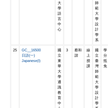
大
師
學
範
語
大
言
學
中
設
心
計
學
系
25
GC__16500
國
3
蔡和
線
國
學
日語(一)
立
諧
上
立
分
Japanese(I)
東
授
臺
抵
華
課
灣
免
大
師
學
範
通
大
識
學
教
設
育
計
中
學