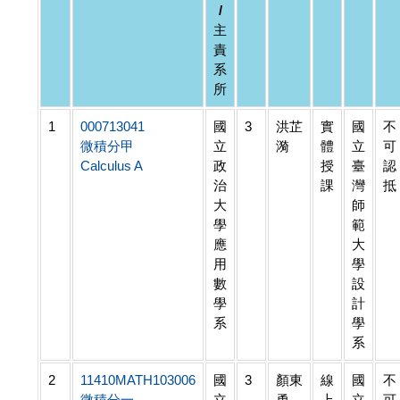
/
主
責
系
所
1
000713041
國
3
洪芷
實
國
不
微積分甲
立
漪
體
立
可
Calculus A
政
授
臺
認
治
課
灣
抵
大
師
學
範
應
大
用
學
數
設
學
計
系
學
系
2
11410MATH103006
國
3
顏東
線
國
不
微積分一
立
勇
上
立
可