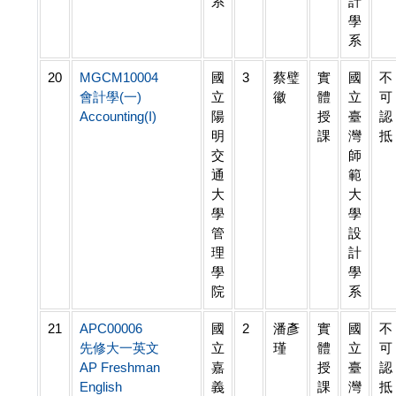
系
計
學
系
20
MGCM10004
國
3
蔡璧
實
國
不
會計學(一)
立
徽
體
立
可
Accounting(I)
陽
授
臺
認
明
課
灣
抵
交
師
通
範
大
大
學
學
管
設
理
計
學
學
院
系
21
APC00006
國
2
潘彥
實
國
不
先修大一英文
立
瑾
體
立
可
AP Freshman
嘉
授
臺
認
English
義
課
灣
抵