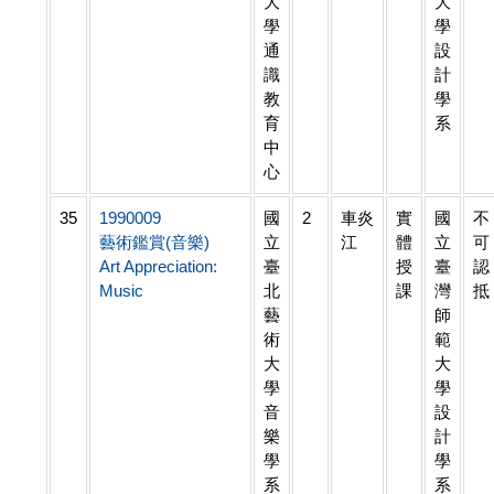
大
大
學
學
通
設
識
計
教
學
育
系
中
心
35
1990009
國
2
車炎
實
國
不
藝術鑑賞(音樂)
立
江
體
立
可
Art Appreciation:
臺
授
臺
認
Music
北
課
灣
抵
藝
師
術
範
大
大
學
學
音
設
樂
計
學
學
系
系