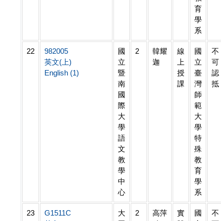
育
學
系
22
982005
國
2
韓耀
線
國
不
英文(上)
立
迦
上
立
可
English (1)
暨
授
臺
認
南
課
灣
抵
國
師
際
範
大
大
學
學
語
特
文
殊
教
教
學
育
中
學
心
系
23
G1511C
大
2
高萍
實
國
不