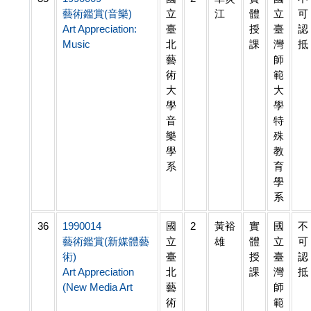
藝術鑑賞(音樂)
立
江
體
立
可
Art Appreciation:
臺
授
臺
認
Music
北
課
灣
抵
藝
師
術
範
大
大
學
學
音
特
樂
殊
學
教
系
育
學
系
36
1990014
國
2
黃裕
實
國
不
藝術鑑賞(新媒體藝
立
雄
體
立
可
術)
臺
授
臺
認
Art Appreciation
北
課
灣
抵
(New Media Art
藝
師
術
範