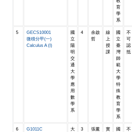
教
育
學
系
5
GECS10001
國
4
余啟
線
國
不
微積分甲(一)
立
哲
上
立
可
Calculus A (I)
陽
授
臺
認
明
課
灣
抵
交
師
通
範
大
大
學
學
應
特
用
殊
數
教
學
育
系
學
系
6
G1011C
大
3
張薰
實
國
不