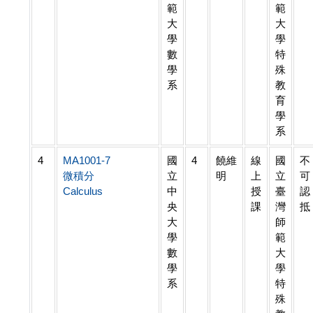
範
範
大
大
學
學
數
特
學
殊
系
教
育
學
系
4
MA1001-7
國
4
饒維
線
國
不
微積分
立
明
上
立
可
Calculus
中
授
臺
認
央
課
灣
抵
大
師
學
範
數
大
學
學
系
特
殊