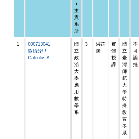
/
主
責
系
所
1
000713041
國
3
洪芷
實
國
不
微積分甲
立
漪
體
立
可
Calculus A
政
授
臺
認
治
課
灣
抵
大
師
學
範
應
大
用
學
數
特
學
殊
系
教
育
學
系