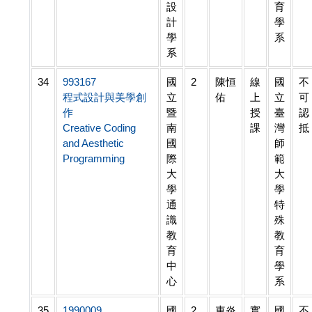
設
育
計
學
學
系
系
34
993167
國
2
陳恒
線
國
不
程式設計與美學創
立
佑
上
立
可
作
暨
授
臺
認
Creative Coding
南
課
灣
抵
and Aesthetic
國
師
Programming
際
範
大
大
學
學
通
特
識
殊
教
教
育
育
中
學
心
系
35
1990009
國
2
車炎
實
國
不