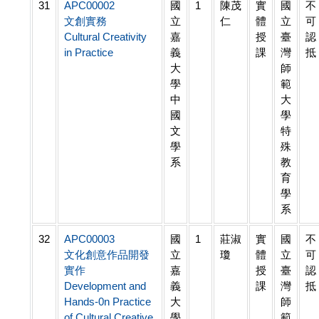
31
APC00002
國
1
陳茂
實
國
不
文創實務
立
仁
體
立
可
Cultural Creativity
嘉
授
臺
認
in Practice
義
課
灣
抵
大
師
學
範
中
大
國
學
文
特
學
殊
系
教
育
學
系
32
APC00003
國
1
莊淑
實
國
不
文化創意作品開發
立
瓊
體
立
可
實作
嘉
授
臺
認
Development and
義
課
灣
抵
Hands-0n Practice
大
師
of Cultural Creative
學
範