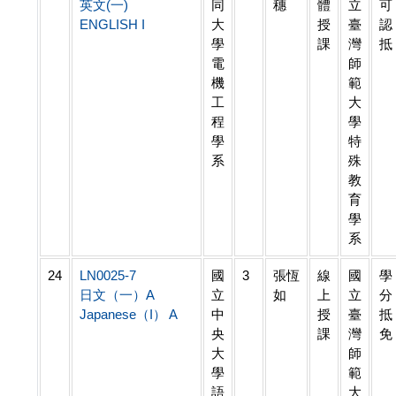
英文(一)
同
穗
體
立
可
ENGLISH I
大
授
臺
認
學
課
灣
抵
電
師
機
範
工
大
程
學
學
特
系
殊
教
育
學
系
24
LN0025-7
國
3
張恆
線
國
學
日文（一）A
立
如
上
立
分
Japanese（I） A
中
授
臺
抵
央
課
灣
免
大
師
學
範
語
大