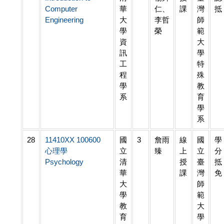
Computer
華
仁、
課
灣
抵
Engineering
大
李哲
師
學
榮
範
資
大
訊
學
工
特
程
殊
學
教
系
育
學
系
28
11410XX 100600
國
3
詹雨
線
國
學
心理學
立
臻
上
立
分
Psychology
清
授
臺
抵
華
課
灣
免
大
師
學
範
教
大
育
學