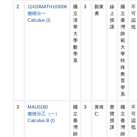
2
11410MATH103006
國
3
顏東
線
國
不
微積分一
立
勇
上
立
可
Calculus (I)
清
授
臺
認
華
課
灣
抵
大
師
學
範
數
大
學
學
系
特
殊
教
育
學
系
3
MAU0180
國
3
黃侑
實
國
不
微積分乙（一）
立
仁
體
立
可
Calculus B (I)
臺
授
臺
認
灣
課
灣
抵
師
師