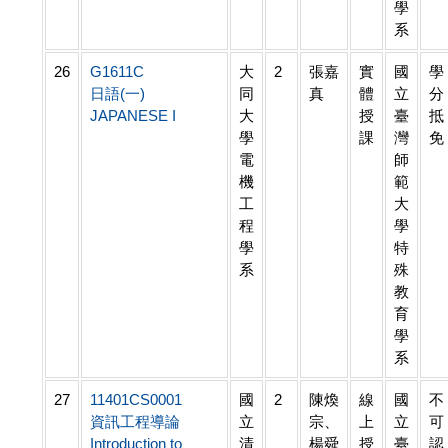
學
系
26
G1611C
大
2
張嘉
實
國
學
日語(一)
同
真
體
立
分
JAPANESE I
大
授
臺
抵
學
課
灣
免
電
師
機
範
工
大
程
學
學
特
系
殊
教
育
學
系
27
11401CS0001
國
2
陳煥
線
國
不
資訊工程導論
立
宗、
上
立
可
Introduction to
清
楊舜
授
臺
認