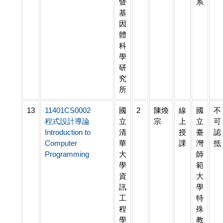
暨
系
基
因
體
科
學
研
究
所
13
11401CS0002
國
2
陳煥
線
國
不
程式設計導論
立
宗
上
立
可
Introduction to
清
授
臺
認
Computer
華
課
灣
抵
Programming
大
師
學
範
資
大
訊
學
工
特
程
殊
學
教