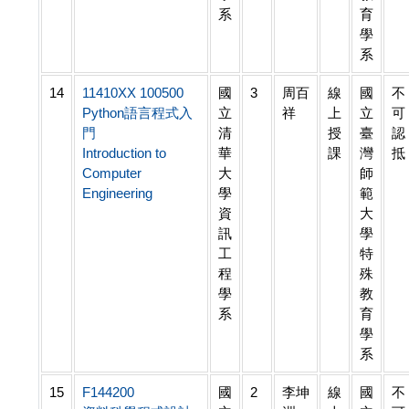
系
育
學
系
14
11410XX 100500
國
3
周百
線
國
不
Python語言程式入
立
祥
上
立
可
門
清
授
臺
認
Introduction to
華
課
灣
抵
Computer
大
師
Engineering
學
範
資
大
訊
學
工
特
程
殊
學
教
系
育
學
系
15
F144200
國
2
李坤
線
國
不