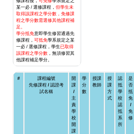
修課程後，
可免修
學系規定之
某一必 / 選修課程，
但學生未
取得該課程之學分數，免修課
程之學分數需選修其他課程補
足。
學分抵免
意即學生修習通過先
修課程，
可抵免
學系規定之某
一必 / 選修課程，學生
已取得
該課程之學分數
，無須修習其
他課程補足學分。
#
課程編號
開
學
授課
授
認
是
先修課程 / 認證考
課
分
教師
課
抵
否
試名稱
/
數
方
學
抵
主
式
校
免
責
認
/
學
抵
免
校
系
修
開
所
課