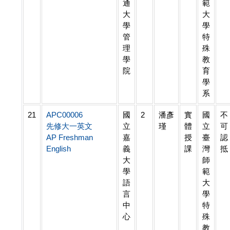
通
範
大
大
學
學
管
特
理
殊
學
教
院
育
學
系
21
APC00006
國
2
潘彥
實
國
不
先修大一英文
立
瑾
體
立
可
AP Freshman
嘉
授
臺
認
English
義
課
灣
抵
大
師
學
範
語
大
言
學
中
特
心
殊
教