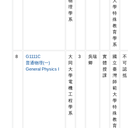
物
大
理
學
學
特
系
殊
教
育
學
系
8
G1111C
大
3
吳瑞
實
國
不
普通物理(一)
同
卿
體
立
可
General Physics I
大
授
臺
認
學
課
灣
抵
電
師
機
範
工
大
程
學
學
特
系
殊
教
育