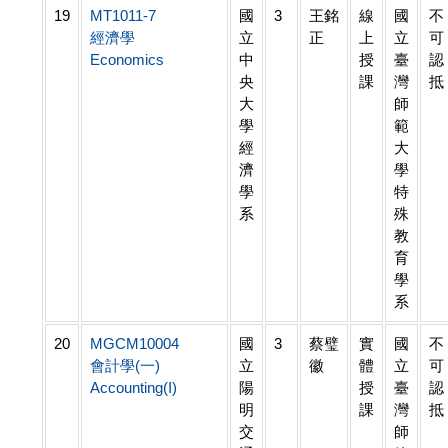
19
MT1011-7
國
3
王銘
線
國
不
經濟學
立
正
上
立
可
Economics
中
授
臺
認
央
課
灣
抵
大
師
學
範
經
大
濟
學
學
特
系
殊
教
育
學
系
20
MGCM10004
國
3
蔡璧
實
國
不
會計學(一)
立
徽
體
立
可
Accounting(I)
陽
授
臺
認
明
課
灣
抵
交
師