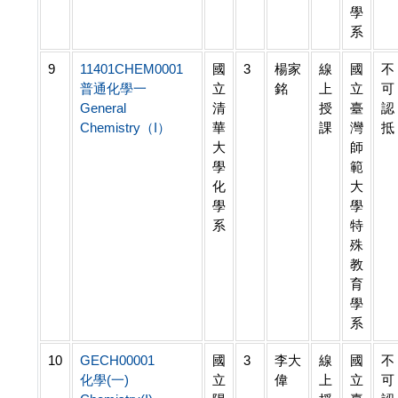
學
系
9
11401CHEM0001
國
3
楊家
線
國
不
普通化學一
立
銘
上
立
可
General
清
授
臺
認
Chemistry（I）
華
課
灣
抵
大
師
學
範
化
大
學
學
系
特
殊
教
育
學
系
10
GECH00001
國
3
李大
線
國
不
化學(一)
立
偉
上
立
可