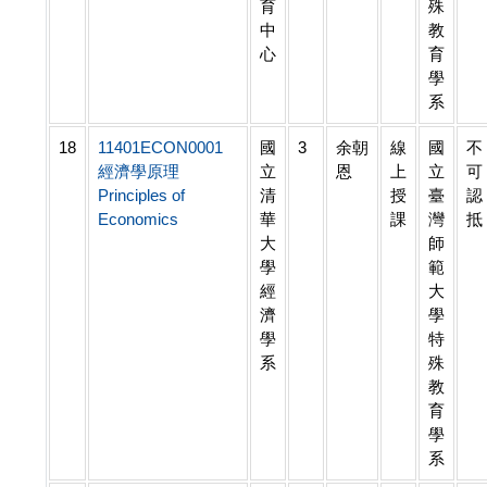
育
殊
中
教
心
育
學
系
18
11401ECON0001
國
3
余朝
線
國
不
經濟學原理
立
恩
上
立
可
Principles of
清
授
臺
認
Economics
華
課
灣
抵
大
師
學
範
經
大
濟
學
學
特
系
殊
教
育
學
系