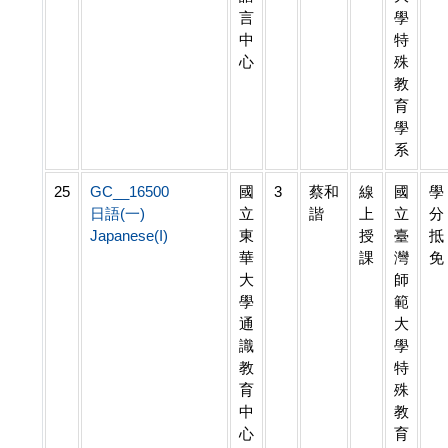
言
學
中
特
心
殊
教
育
學
系
25
GC__16500
國
3
蔡和
線
國
學
日語(一)
立
諧
上
立
分
Japanese(I)
東
授
臺
抵
華
課
灣
免
大
師
學
範
通
大
識
學
教
特
育
殊
中
教
心
育