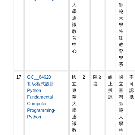
大
師
學
範
通
大
識
學
教
特
育
殊
中
教
心
育
學
系
17
GC__64620
國
2
陳文
線
國
不
初級程式設計-
立
盛
上
立
可
Python
東
授
臺
認
Fundamental
華
課
灣
抵
Computer
大
師
Programming-
學
範
Python
通
大
識
學
教
特