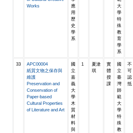
Works
應
大
用
學
歷
特
史
殊
學
教
系
育
學
系
33
APC00004
國
1
夏滄
實
國
不
紙質文物之保存與
立
琪
體
立
可
維護
嘉
授
臺
認
Preservation and
義
課
灣
抵
Conservation of
大
師
Paper-based
學
範
Cultural Properties
木
大
of Literature and Art
質
學
材
特
料
殊
與
教