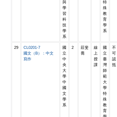
與
特
學
殊
習
教
科
育
技
學
學
系
系
29
CL0201-7
國
2
莊斐
線
國
不
國文（B）：中文
立
喬
上
立
可
寫作
中
授
臺
認
央
課
灣
抵
大
師
學
範
中
大
國
學
文
特
學
殊
系
教
育
學