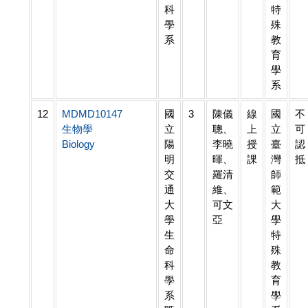
科
特
學
殊
系
教
育
學
系
12
MDMD10147
國
3
陳儀
線
國
不
生物學
立
聰、
上
立
可
Biology
陽
李曉
授
臺
認
明
暉、
課
灣
抵
交
羅清
師
通
維、
範
大
可文
大
學
亞
學
生
特
命
殊
科
教
學
育
系
學