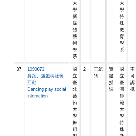
大
大
學
學
新
特
媒
殊
體
教
藝
育
術
學
學
系
系
37
1990073
國
2
王筑
實
國
不
舞蹈、遊戲與社會
立
筠
體
立
可
互動
臺
授
臺
認
Dancing play social
北
課
灣
抵
interaction
藝
師
術
範
大
大
學
學
舞
特
蹈
殊
學
教