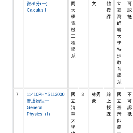
微積分(一)
同
文
體
立
可
Calculus I
大
授
臺
認
學
課
灣
抵
電
師
機
範
工
大
程
學
學
特
系
殊
教
育
學
系
7
11410PHYS113000
國
3
林秀
線
國
不
普通物理一
立
豪
上
立
可
General
清
授
臺
認
Physics（I）
華
課
灣
抵
大
師
學
範