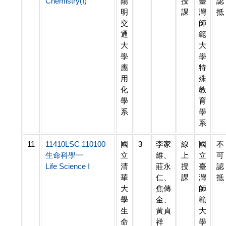
Chemistry(I)
陽
授
臺
認
明
課
灣
抵
交
師
通
範
大
大
學
學
應
特
用
殊
化
教
學
育
系
學
系
11
11410LSC 110100
國
3
李家
線
國
不
生命科學一
立
維、
上
立
可
Life Science I
清
莊永
授
臺
認
華
仁、
課
灣
抵
大
焦傳
師
學
金、
範
生
黃貞
大
命
祥
學