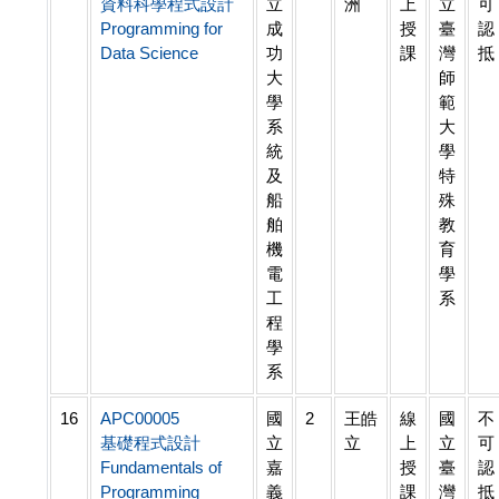
資料科學程式設計
立
洲
上
立
可
Programming for
成
授
臺
認
Data Science
功
課
灣
抵
大
師
學
範
系
大
統
學
及
特
船
殊
舶
教
機
育
電
學
工
系
程
學
系
16
APC00005
國
2
王皓
線
國
不
基礎程式設計
立
立
上
立
可
Fundamentals of
嘉
授
臺
認
Programming
義
課
灣
抵