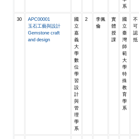
系
30
APC00001
國
2
李佩
實
國
不
玉石工藝與設計
立
倫
體
立
可
Gemstone craft
嘉
授
臺
認
and design
義
課
灣
抵
大
師
學
範
數
大
位
學
學
特
習
殊
設
教
計
育
與
學
管
系
理
學
系