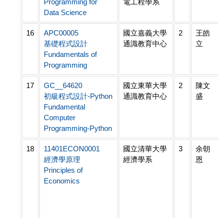
Programming for
電工程學系
Data Science
16
APC00005
國立嘉義大學
2
王皓
基礎程式設計
通識教育中心
立
Fundamentals of
Programming
17
GC__64620
國立東華大學
2
陳文
初級程式設計-Python
通識教育中心
盛
Fundamental
Computer
Programming-Python
18
11401ECON0001
國立清華大學
3
余朝
經濟學原理
經濟學系
恩
Principles of
Economics