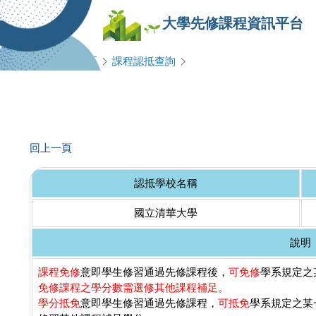
大學先修課程資訊平台
查詢專區
課程認抵查詢
回上一頁
認抵學校名稱
國立清華大學
說明
課程免修
意即學生修習通過先修課程後，
可免修
學系規定之某
免修課程之學分數需選修其他課程補足。
學分抵免
意即學生修習通過先修課程，
可抵免
學系規定之某一