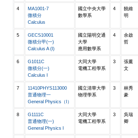
4
MA1001-7
國立中央大學
4
饒維
微積分
數學系
明
Calculus
5
GECS10001
國立陽明交通
4
余啟
微積分甲(一)
大學
哲
Calculus A (I)
應用數學系
6
G1011C
大同大學
3
張薰
微積分(一)
電機工程學系
文
Calculus I
7
11410PHYS113000
國立清華大學
3
林秀
普通物理一
物理學系
豪
General Physics（I）
8
G1111C
大同大學
3
吳瑞
普通物理(一)
電機工程學系
卿
General Physics I