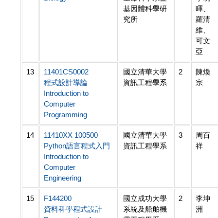
基因體科學研
暉、
究所
羅清
維、
可文
亞
13
11401CS0002
國立清華大學
2
陳煥
程式設計導論
資訊工程學系
宗
Introduction to
Computer
Programming
14
11410XX 100500
國立清華大學
3
周百
Python語言程式入門
資訊工程學系
祥
Introduction to
Computer
Engineering
15
F144200
國立成功大學
2
李坤
資料科學程式設計
系統及船舶機
洲