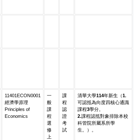
11401ECON0001
一
課
清華大學114年新生（
1.
經濟學原理
般
程
可認抵為向度四核心通識
Principles of
課
認
課程3學分。
Economics
程
證
2.課程認抵對象排除本校
選
考
科管院所屬系所學
修
試
生。
）。
上