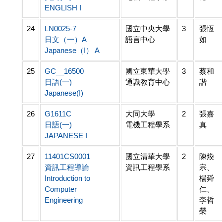
ENGLISH I
24
LN0025-7
國立中央大學
3
張恆
日文（一）A
語言中心
如
Japanese（I） A
25
GC__16500
國立東華大學
3
蔡和
日語(一)
通識教育中心
諧
Japanese(I)
26
G1611C
大同大學
2
張嘉
日語(一)
電機工程學系
真
JAPANESE I
27
11401CS0001
國立清華大學
2
陳煥
資訊工程導論
資訊工程學系
宗、
Introduction to
楊舜
Computer
仁、
Engineering
李哲
榮