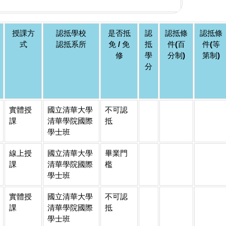
授課方
認抵學校
是否抵
認
認抵條
認抵條
式
認抵系所
免 / 免
抵
件(百
件(等
修
學
分制)
第制)
分
實體授
國立清華大學
不可認
課
清華學院國際
抵
學士班
線上授
國立清華大學
畢業門
課
清華學院國際
檻
學士班
實體授
國立清華大學
不可認
課
清華學院國際
抵
學士班