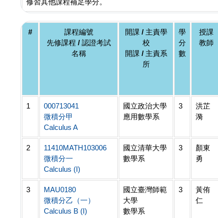
修習其他課程補足學分。
#
課程編號
開課 / 主責學
學
授課
先修課程 / 認證考試
校
分
教師
名稱
開課 / 主責系
數
所
1
000713041
國立政治大學
3
洪芷
微積分甲
應用數學系
漪
Calculus A
2
11410MATH103006
國立清華大學
3
顏東
微積分一
數學系
勇
Calculus (I)
3
MAU0180
國立臺灣師範
3
黃侑
微積分乙（一）
大學
仁
Calculus B (I)
數學系