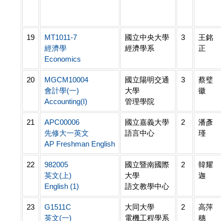
19
MT1011-7
國立中央大學
3
王銘
經濟學
經濟學系
正
Economics
20
MGCM10004
國立陽明交通
3
蔡璧
會計學(一)
大學
徽
Accounting(I)
管理學院
21
APC00006
國立嘉義大學
2
潘彥
先修大一英文
語言中心
瑾
AP Freshman English
22
982005
國立暨南國際
2
韓耀
英文(上)
大學
迦
English (1)
語文教學中心
23
G1511C
大同大學
2
高萍
英文(一)
電機工程學系
穗