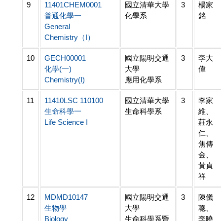
9
11401CHEM0001
國立清華大學
3
楊家
普通化學一
化學系
銘
General
Chemistry（I）
10
GECH00001
國立陽明交通
3
李大
化學(一)
大學
偉
Chemistry(I)
應用化學系
11
11410LSC 110100
國立清華大學
3
李家
生命科學一
生命科學系
維、
Life Science I
莊永
仁、
焦傳
金、
黃貞
祥
12
MDMD10147
國立陽明交通
3
陳儀
生物學
大學
聰、
Biology
生命科學系暨
李曉