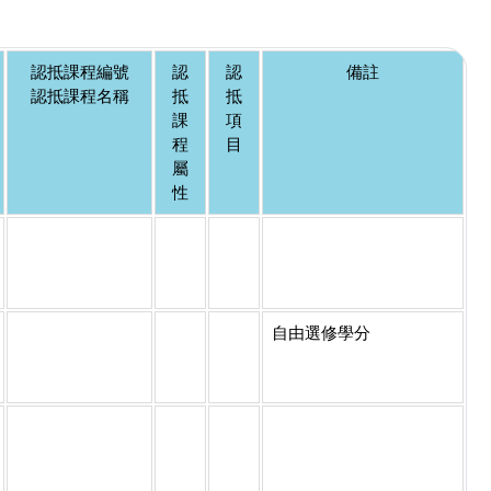
認抵課程編號
認
認
備註
認抵課程名稱
抵
抵
課
項
程
目
屬
性
自由選修學分