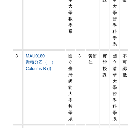
大
大
學
學
數
醫
學
學
系
科
學
系
3
MAU0180
國
3
黃侑
實
國
不
微積分乙（一）
立
仁
體
立
可
Calculus B (I)
臺
授
清
認
灣
課
華
抵
師
大
範
學
大
醫
學
學
數
科
學
學
系
系