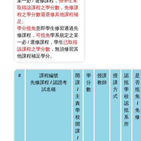
某一必 / 選修課程，
但學生未
取得該課程之學分數，免修課
程之學分數需選修其他課程補
足。
學分抵免
意即學生修習通過先
修課程，
可抵免
學系規定之某
一必 / 選修課程，學生
已取得
該課程之學分數
，無須修習其
他課程補足學分。
#
課程編號
開
學
授課
授
認
是
先修課程 / 認證考
課
分
教師
課
抵
否
試名稱
/
數
方
學
抵
主
式
校
免
責
認
/
學
抵
免
校
系
修
開
所
課
/