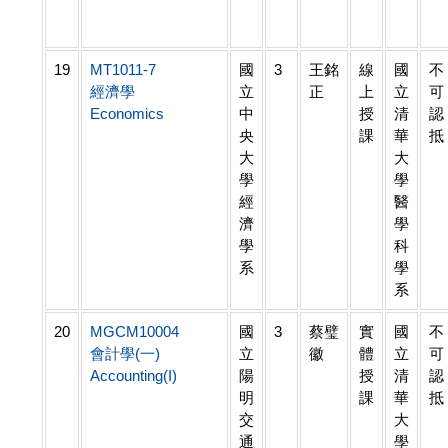
19
MT1011-7
國
3
王銘
線
國
不
經濟學
立
正
上
立
可
Economics
中
授
清
認
央
課
華
抵
大
大
學
學
經
醫
濟
學
學
科
系
學
系
20
MGCM10004
國
3
蔡璧
實
國
不
會計學(一)
立
徽
體
立
可
Accounting(I)
陽
授
清
認
明
課
華
抵
交
大
通
學