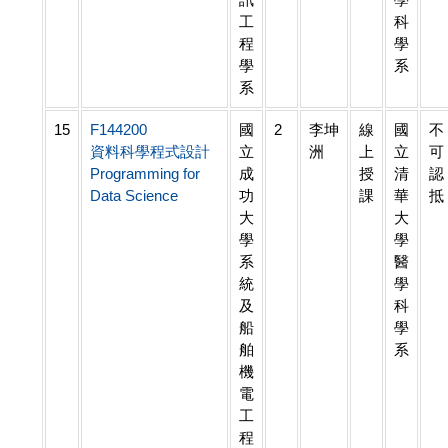
工
科
程
學
學
系
系
15
F144200
國
2
李坤
線
國
不
資料科學程式設計
立
洲
上
立
可
Programming for
成
授
清
認
Data Science
功
課
華
抵
大
大
學
學
系
醫
統
學
及
科
船
學
舶
系
機
電
工
程