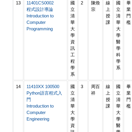
13
11401CS0002
國
2
陳煥
線
國
畢
程式設計導論
立
宗
上
立
業
Introduction to
清
授
清
門
Computer
華
課
華
檻
Programming
大
大
學
學
資
醫
訊
學
工
科
程
學
學
系
系
14
11410XX 100500
國
3
周百
線
國
畢
Python語言程式入
立
祥
上
立
業
門
清
授
清
門
Introduction to
華
課
華
檻
Computer
大
大
Engineering
學
學
資
醫
訊
學