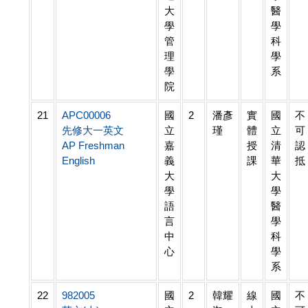
大
醫
學
學
管
科
理
學
學
系
院
21
APC00006
國
2
潘彥
實
國
不
先修大一英文
立
瑾
體
立
可
AP Freshman
嘉
授
清
認
English
義
課
華
抵
大
大
學
學
語
醫
言
學
中
科
心
學
系
22
982005
國
2
韓耀
線
國
不