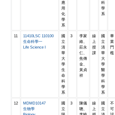
應
科
用
學
化
系
學
系
11
11410LSC 110100
國
3
李家
線
國
畢
生命科學一
立
維、
上
立
業
Life Science I
清
莊永
授
清
門
華
仁、
課
華
檻
大
焦傳
大
學
金、
學
生
黃貞
醫
命
祥
學
科
科
學
學
系
系
12
MDMD10147
國
3
陳儀
線
國
不
生物學
立
聰、
上
立
可
Biology
陽
李曉
授
清
認