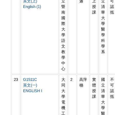
英文(上)
立
迦
上
立
可
English (1)
暨
授
清
認
南
課
華
抵
國
大
際
學
大
醫
學
學
語
科
文
學
教
系
學
中
心
23
G1511C
大
2
高萍
實
國
不
英文(一)
同
穗
體
立
可
ENGLISH I
大
授
清
認
學
課
華
抵
電
大
機
學
工
醫