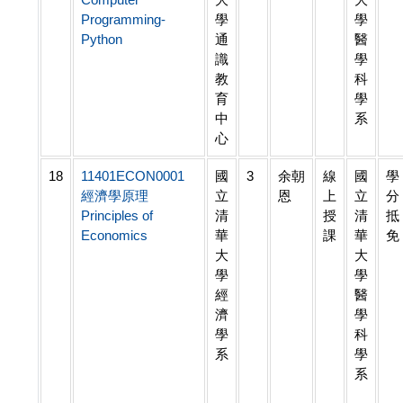
Programming-
學
學
Python
通
醫
識
學
教
科
育
學
中
系
心
18
11401ECON0001
國
3
余朝
線
國
學
經濟學原理
立
恩
上
立
分
Principles of
清
授
清
抵
Economics
華
課
華
免
大
大
學
學
經
醫
濟
學
學
科
系
學
系