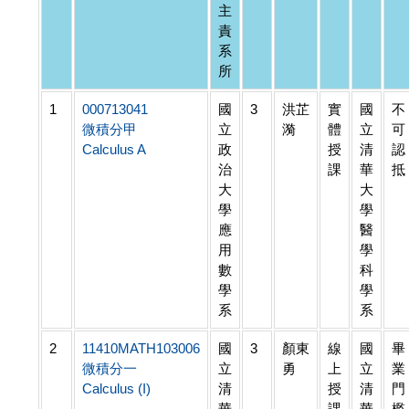
主
責
系
所
1
000713041
國
3
洪芷
實
國
不
微積分甲
立
漪
體
立
可
Calculus A
政
授
清
認
治
課
華
抵
大
大
學
學
應
醫
用
學
數
科
學
學
系
系
2
11410MATH103006
國
3
顏東
線
國
畢
微積分一
立
勇
上
立
業
Calculus (I)
清
授
清
門
華
課
華
檻