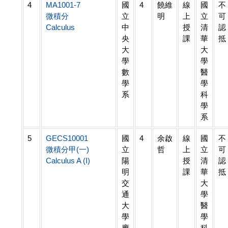
4
MA1001-7
國
4
饒維
線
國
不
微積分
立
明
上
立
可
Calculus
中
授
清
認
央
課
華
抵
大
大
學
學
數
醫
學
學
系
科
學
系
5
GECS10001
國
4
余啟
線
國
不
微積分甲(一)
立
哲
上
立
可
Calculus A (I)
陽
授
清
認
明
課
華
抵
交
大
通
學
大
醫
學
學
應
科