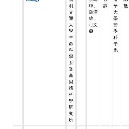
明
暉、
課
華
抵
交
羅清
大
通
維、
學
大
可文
醫
學
亞
學
生
科
命
學
科
系
學
系
暨
基
因
體
科
學
研
究
所