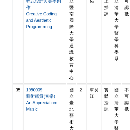
程式設計與美學創
立
佑
上
立
可
作
暨
授
清
認
Creative Coding
南
課
華
抵
and Aesthetic
國
大
Programming
際
學
大
醫
學
學
通
科
識
學
教
系
育
中
心
35
1990009
國
2
車炎
實
國
不
藝術鑑賞(音樂)
立
江
體
立
可
Art Appreciation:
臺
授
清
認
Music
北
課
華
抵
藝
大
術
學
大
醫