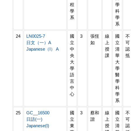
程
學
學
科
系
學
系
24
LN0025-7
國
3
張恆
線
國
不
日文（一）A
立
如
上
立
可
Japanese（I） A
中
授
清
認
央
課
華
抵
大
大
學
學
語
醫
言
學
中
科
心
學
系
25
GC__16500
國
3
蔡和
線
國
不
日語(一)
立
諧
上
立
可
Japanese(I)
東
授
清
認