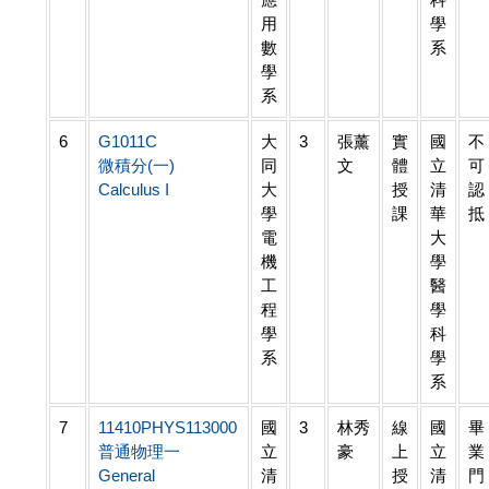
用
學
數
系
學
系
6
G1011C
大
3
張薰
實
國
不
微積分(一)
同
文
體
立
可
Calculus I
大
授
清
認
學
課
華
抵
電
大
機
學
工
醫
程
學
學
科
系
學
系
7
11410PHYS113000
國
3
林秀
線
國
畢
普通物理一
立
豪
上
立
業
General
清
授
清
門