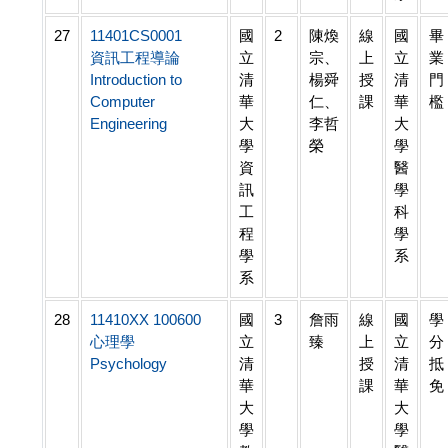
27
11401CS0001
國
2
陳煥
線
國
畢
資訊工程導論
立
宗、
上
立
業
Introduction to
清
楊舜
授
清
門
Computer
華
仁、
課
華
檻
Engineering
大
李哲
大
學
榮
學
資
醫
訊
學
工
科
程
學
學
系
系
28
11410XX 100600
國
3
詹雨
線
國
學
心理學
立
臻
上
立
分
Psychology
清
授
清
抵
華
課
華
免
大
大
學
學