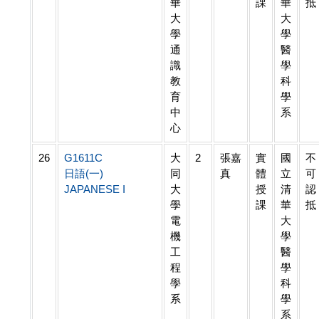
華
課
華
抵
大
大
學
學
通
醫
識
學
教
科
育
學
中
系
心
26
G1611C
大
2
張嘉
實
國
不
日語(一)
同
真
體
立
可
JAPANESE I
大
授
清
認
學
課
華
抵
電
大
機
學
工
醫
程
學
學
科
系
學
系