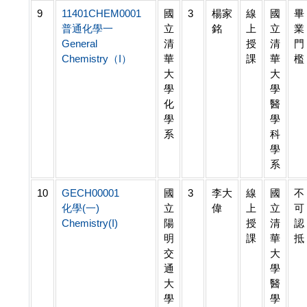
9
11401CHEM0001
國
3
楊家
線
國
畢
普通化學一
立
銘
上
立
業
General
清
授
清
門
Chemistry（I）
華
課
華
檻
大
大
學
學
化
醫
學
學
系
科
學
系
10
GECH00001
國
3
李大
線
國
不
化學(一)
立
偉
上
立
可
Chemistry(I)
陽
授
清
認
明
課
華
抵
交
大
通
學
大
醫
學
學