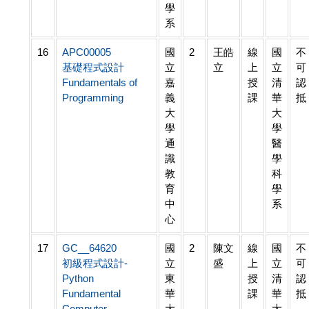
學
系
16
APC00005
國
2
王皓
線
國
不
基礎程式設計
立
立
上
立
可
Fundamentals of
嘉
授
清
認
Programming
義
課
華
抵
大
大
學
學
通
醫
識
學
教
科
育
學
中
系
心
17
GC__64620
國
2
陳文
線
國
不
初級程式設計-
立
盛
上
立
可
Python
東
授
清
認
Fundamental
華
課
華
抵
Computer
大
大