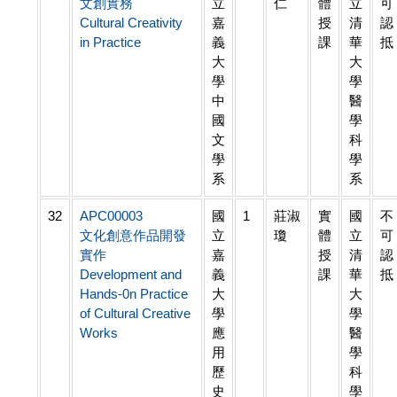
文創實務
立
仁
體
立
可
Cultural Creativity
嘉
授
清
認
in Practice
義
課
華
抵
大
大
學
學
中
醫
國
學
文
科
學
學
系
系
32
APC00003
國
1
莊淑
實
國
不
文化創意作品開發
立
瓊
體
立
可
實作
嘉
授
清
認
Development and
義
課
華
抵
Hands-0n Practice
大
大
of Cultural Creative
學
學
Works
應
醫
用
學
歷
科
史
學