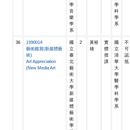
學
學
音
科
樂
學
學
系
系
36
1990014
國
2
黃裕
實
國
不
藝術鑑賞(新媒體藝
立
雄
體
立
可
術)
臺
授
清
認
Art Appreciation
北
課
華
抵
(New Media Art
藝
大
術
學
大
醫
學
學
新
科
媒
學
體
系
藝
術
學