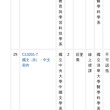
教
醫
育
學
與
科
學
學
習
系
科
技
學
系
29
CL0201-7
國
2
莊斐
線
國
不
國文（B）：中文
立
喬
上
立
可
寫作
中
授
清
認
央
課
華
抵
大
大
學
學
中
醫
國
學
文
科
學
學
系
系