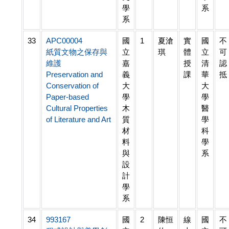
學
系
系
33
APC00004
國
1
夏滄
實
國
不
紙質文物之保存與
立
琪
體
立
可
維護
嘉
授
清
認
Preservation and
義
課
華
抵
Conservation of
大
大
Paper-based
學
學
Cultural Properties
木
醫
of Literature and Art
質
學
材
科
料
學
與
系
設
計
學
系
34
993167
國
2
陳恒
線
國
不