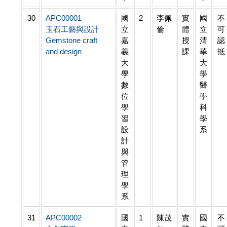
30
APC00001
國
2
李佩
實
國
不
玉石工藝與設計
立
倫
體
立
可
Gemstone craft
嘉
授
清
認
and design
義
課
華
抵
大
大
學
學
數
醫
位
學
學
科
習
學
設
系
計
與
管
理
學
系
31
APC00002
國
1
陳茂
實
國
不