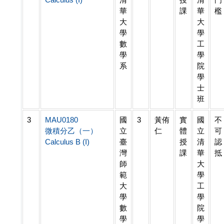
華
課
華
檻
大
大
學
學
數
工
學
學
系
院
學
士
班
3
MAU0180
國
3
黃侑
實
國
不
微積分乙（一）
立
仁
體
立
可
Calculus B (I)
臺
授
清
認
灣
課
華
抵
師
大
範
學
大
工
學
學
數
院
學
學