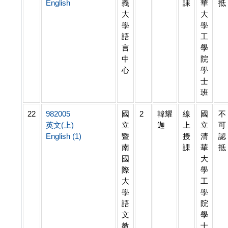
English
義
課
華
抵
大
大
學
學
語
工
言
學
中
院
心
學
士
班
22
982005
國
2
韓耀
線
國
不
英文(上)
立
迦
上
立
可
English (1)
暨
授
清
認
南
課
華
抵
國
大
際
學
大
工
學
學
語
院
文
學
教
士