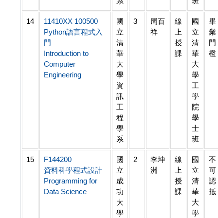
系
班
14
11410XX 100500
國
3
周百
線
國
畢
Python語言程式入
立
祥
上
立
業
門
清
授
清
門
Introduction to
華
課
華
檻
Computer
大
大
Engineering
學
學
資
工
訊
學
工
院
程
學
學
士
系
班
15
F144200
國
2
李坤
線
國
不
資料科學程式設計
立
洲
上
立
可
Programming for
成
授
清
認
Data Science
功
課
華
抵
大
大
學
學