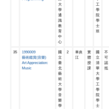
大
工
學
學
通
院
識
學
教
士
育
班
中
心
35
1990009
國
2
車炎
實
國
不
藝術鑑賞(音樂)
立
江
體
立
可
Art Appreciation:
臺
授
清
認
Music
北
課
華
抵
藝
大
術
學
大
工
學
學
音
院
樂
學
學
士