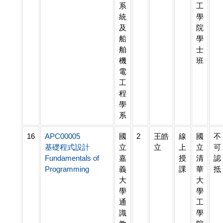
系
工
統
學
及
院
船
學
舶
士
機
班
電
工
程
學
系
16
APC00005
國
2
王皓
線
國
不
基礎程式設計
立
立
上
立
可
Fundamentals of
嘉
授
清
認
Programming
義
課
華
抵
大
大
學
學
通
工
識
學