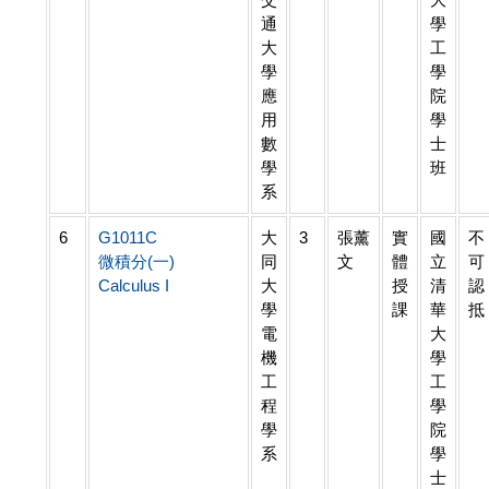
通
學
大
工
學
學
應
院
用
學
數
士
學
班
系
6
G1011C
大
3
張薰
實
國
不
微積分(一)
同
文
體
立
可
Calculus I
大
授
清
認
學
課
華
抵
電
大
機
學
工
工
程
學
學
院
系
學
士