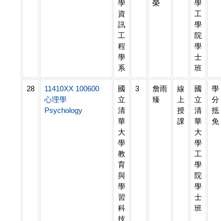
學
榮
學
資
工
訊
學
工
院
程
學
學
士
系
班
28
11410XX 100600
國
3
詹雨
線
國
學
心理學
立
臻
上
立
分
Psychology
清
授
清
抵
華
課
華
免
大
大
學
學
教
工
育
學
與
院
學
學
習
士
科
班
技