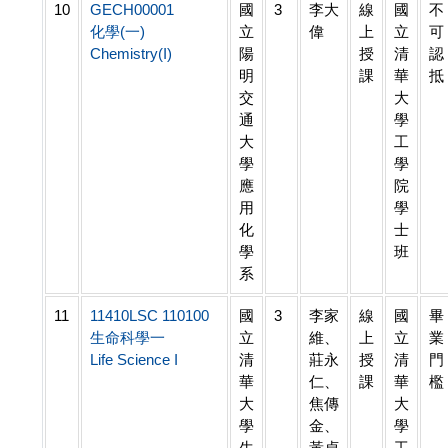
10
GECH00001
國
3
李大
線
國
不
化學(一)
立
偉
上
立
可
Chemistry(I)
陽
授
清
認
明
課
華
抵
交
大
通
學
大
工
學
學
應
院
用
學
化
士
學
班
系
11
11410LSC 110100
國
3
李家
線
國
畢
生命科學一
立
維、
上
立
業
Life Science I
清
莊永
授
清
門
華
仁、
課
華
檻
大
焦傳
大
學
金、
學
生
黃貞
工