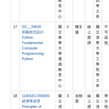
教
院
育
學
中
士
心
班
17
GC__64620
國
2
陳文
線
國
不
初級程式設計-
立
盛
上
立
可
Python
東
授
清
認
Fundamental
華
課
華
抵
Computer
大
大
Programming-
學
學
Python
通
工
識
學
教
院
育
學
中
士
心
班
18
11401ECON0001
國
3
余朝
線
國
學
經濟學原理
立
恩
上
立
分
Principles of
清
授
清
抵