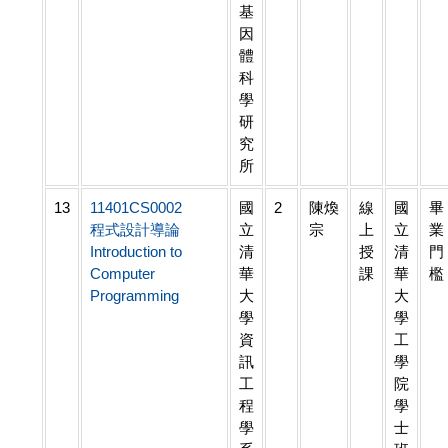
基
因
體
科
學
研
究
所
13
11401CS0002
國
2
陳煥
線
國
畢
程式設計導論
立
宗
上
立
業
Introduction to
清
授
清
門
Computer
華
課
華
檻
Programming
大
大
學
學
資
工
訊
學
工
院
程
學
學
士