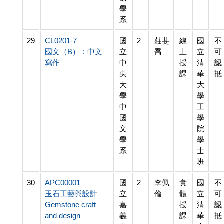
學
系
29
CL0201-7
國
2
莊斐
線
國
不
國文（B）：中文
立
喬
上
立
可
寫作
中
授
清
認
央
課
華
抵
大
大
學
學
中
工
國
學
文
院
學
學
系
士
班
30
APC00001
國
2
李佩
實
國
不
玉石工藝與設計
立
倫
體
立
可
Gemstone craft
嘉
授
清
認
and design
義
課
華
抵