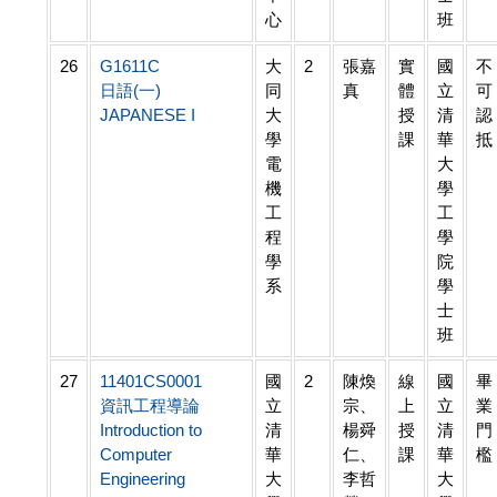
心
班
26
G1611C
大
2
張嘉
實
國
不
日語(一)
同
真
體
立
可
JAPANESE I
大
授
清
認
學
課
華
抵
電
大
機
學
工
工
程
學
學
院
系
學
士
班
27
11401CS0001
國
2
陳煥
線
國
畢
資訊工程導論
立
宗、
上
立
業
Introduction to
清
楊舜
授
清
門
Computer
華
仁、
課
華
檻
Engineering
大
李哲
大