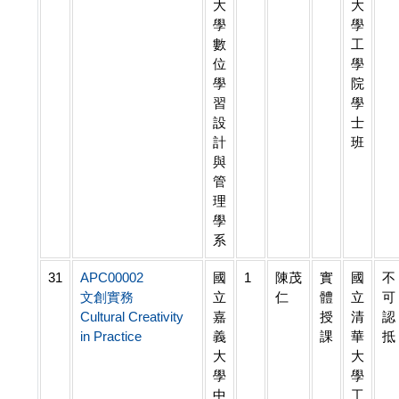
大
大
學
學
數
工
位
學
學
院
習
學
設
士
計
班
與
管
理
學
系
31
APC00002
國
1
陳茂
實
國
不
文創實務
立
仁
體
立
可
Cultural Creativity
嘉
授
清
認
in Practice
義
課
華
抵
大
大
學
學
中
工