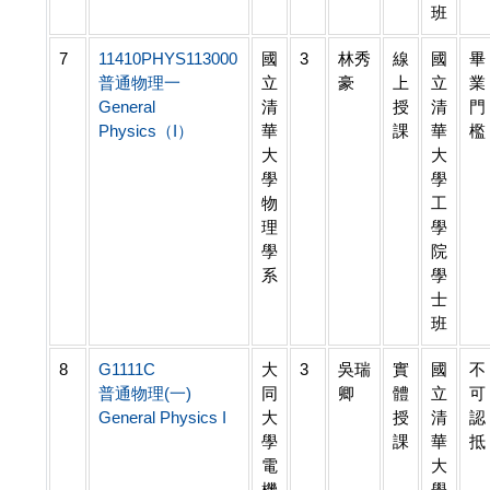
班
7
11410PHYS113000
國
3
林秀
線
國
畢
普通物理一
立
豪
上
立
業
General
清
授
清
門
Physics（I）
華
課
華
檻
大
大
學
學
物
工
理
學
學
院
系
學
士
班
8
G1111C
大
3
吳瑞
實
國
不
普通物理(一)
同
卿
體
立
可
General Physics I
大
授
清
認
學
課
華
抵
電
大
機
學