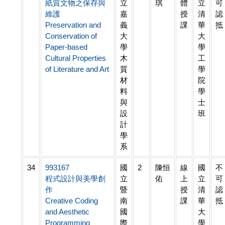
紙質文物之保存與
立
琪
體
立
可
維護
嘉
授
清
認
Preservation and
義
課
華
抵
Conservation of
大
大
Paper-based
學
學
Cultural Properties
木
工
of Literature and Art
質
學
材
院
料
學
與
士
設
班
計
學
系
34
993167
國
2
陳恒
線
國
不
程式設計與美學創
立
佑
上
立
可
作
暨
授
清
認
Creative Coding
南
課
華
抵
and Aesthetic
國
大
Programming
際
學