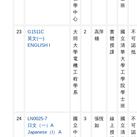
學
班
中
心
23
G1511C
大
2
高萍
實
國
不
英文(一)
同
穗
體
立
可
ENGLISH I
大
授
清
認
學
課
華
抵
電
大
機
學
工
工
程
學
學
院
系
學
士
班
24
LN0025-7
國
3
張恆
線
國
不
日文（一）A
立
如
上
立
可
Japanese（I） A
中
授
清
認