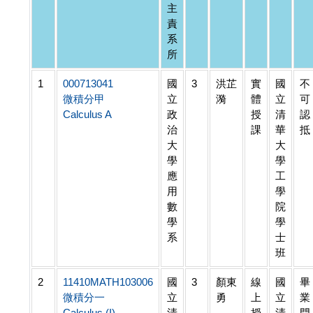
主
責
系
所
1
000713041
國
3
洪芷
實
國
不
微積分甲
立
漪
體
立
可
Calculus A
政
授
清
認
治
課
華
抵
大
大
學
學
應
工
用
學
數
院
學
學
系
士
班
2
11410MATH103006
國
3
顏東
線
國
畢
微積分一
立
勇
上
立
業
Calculus (I)
清
授
清
門