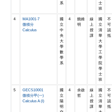
系
士
班
4
MA1001-7
國
4
饒維
線
國
不
微積分
立
明
上
立
可
Calculus
中
授
清
認
央
課
華
抵
大
大
學
學
數
工
學
學
系
院
學
士
班
5
GECS10001
國
4
余啟
線
國
不
微積分甲(一)
立
哲
上
立
可
Calculus A (I)
陽
授
清
認
明
課
華
抵
交
大