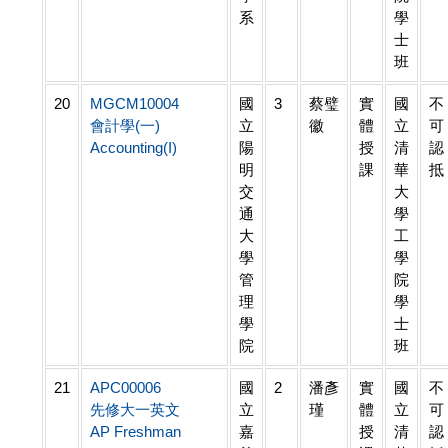
系
學
士
班
20
MGCM10004
國
3
蔡璧
實
國
不
會計學(一)
立
徽
體
立
可
Accounting(I)
陽
授
清
認
明
課
華
抵
交
大
通
學
大
工
學
學
管
院
理
學
學
士
院
班
21
APC00006
國
2
潘彥
實
國
不
先修大一英文
立
瑾
體
立
可
AP Freshman
嘉
授
清
認