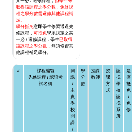
某一必 / 選修課程，
但學生未
取得該課程之學分數，免修課
程之學分數需選修其他課程補
足。
學分抵免
意即學生修習通過先
修課程，
可抵免
學系規定之某
一必 / 選修課程，學生
已取得
該課程之學分數
，無須修習其
他課程補足學分。
#
課程編號
開
學
授課
授
認
是
先修課程 / 認證考
課
分
教師
課
抵
否
試名稱
/
數
方
學
抵
主
式
校
免
責
認
/
學
抵
免
校
系
修
開
所
課
/