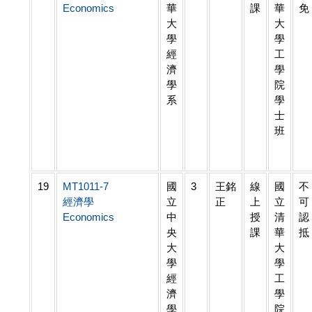
Economics
華
課
華
免
大
大
學
學
經
工
濟
學
學
院
系
學
士
班
19
MT1011-7
國
3
王銘
線
國
不
經濟學
立
正
上
立
可
Economics
中
授
清
認
央
課
華
抵
大
大
學
學
經
工
濟
學
學
院