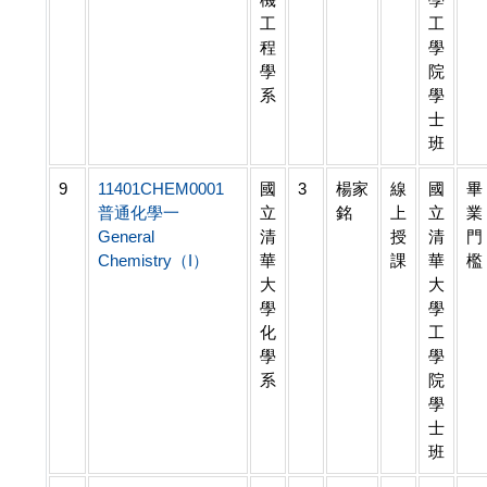
工
工
程
學
學
院
系
學
士
班
9
11401CHEM0001
國
3
楊家
線
國
畢
普通化學一
立
銘
上
立
業
General
清
授
清
門
Chemistry（I）
華
課
華
檻
大
大
學
學
化
工
學
學
系
院
學
士
班