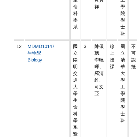
命
祥
學
科
院
學
學
系
士
班
12
MDMD10147
國
3
陳儀
線
國
不
生物學
立
聰、
上
立
可
Biology
陽
李曉
授
清
認
明
暉、
課
華
抵
交
羅清
大
通
維、
學
大
可文
工
學
亞
學
生
院
命
學
科
士
學
班
系
暨