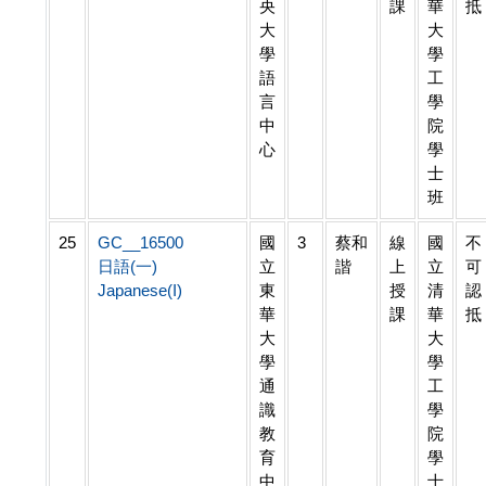
央
課
華
抵
大
大
學
學
語
工
言
學
中
院
心
學
士
班
25
GC__16500
國
3
蔡和
線
國
不
日語(一)
立
諧
上
立
可
Japanese(I)
東
授
清
認
華
課
華
抵
大
大
學
學
通
工
識
學
教
院
育
學
中
士