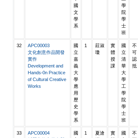
國
學
文
院
學
學
系
士
班
32
APC00003
國
1
莊淑
實
國
不
文化創意作品開發
立
瓊
體
立
可
實作
嘉
授
清
認
Development and
義
課
華
抵
Hands-0n Practice
大
大
of Cultural Creative
學
學
Works
應
工
用
學
歷
院
史
學
學
士
系
班
33
APC00004
國
1
夏滄
實
國
不