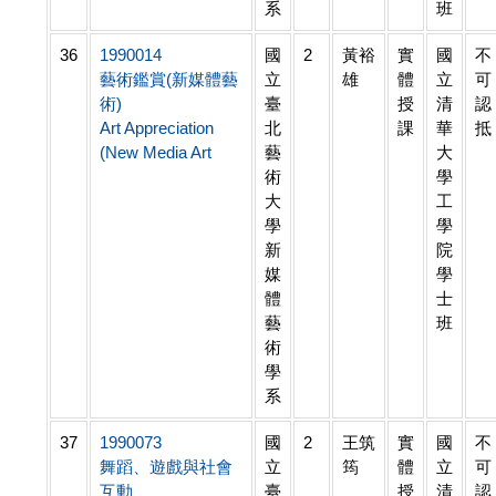
系
班
36
1990014
國
2
黃裕
實
國
不
藝術鑑賞(新媒體藝
立
雄
體
立
可
術)
臺
授
清
認
Art Appreciation
北
課
華
抵
(New Media Art
藝
大
術
學
大
工
學
學
新
院
媒
學
體
士
藝
班
術
學
系
37
1990073
國
2
王筑
實
國
不
舞蹈、遊戲與社會
立
筠
體
立
可
互動
臺
授
清
認