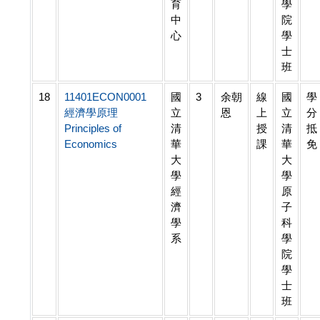
育
學
中
院
心
學
士
班
18
11401ECON0001
國
3
余朝
線
國
學
經濟學原理
立
恩
上
立
分
Principles of
清
授
清
抵
Economics
華
課
華
免
大
大
學
學
經
原
濟
子
學
科
系
學
院
學
士
班