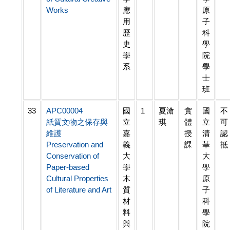
Works
應
原
用
子
歷
科
史
學
學
院
系
學
士
班
33
APC00004
國
1
夏滄
實
國
不
紙質文物之保存與
立
琪
體
立
可
維護
嘉
授
清
認
Preservation and
義
課
華
抵
Conservation of
大
大
Paper-based
學
學
Cultural Properties
木
原
of Literature and Art
質
子
材
科
料
學
與
院