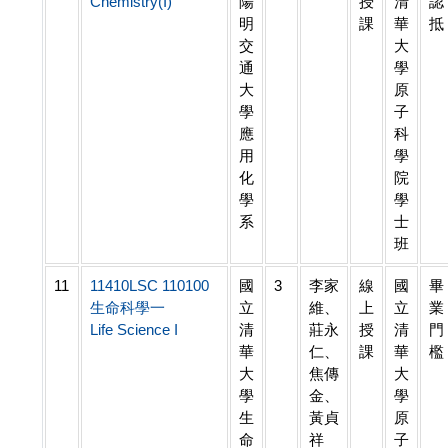
Chemistry(I)
陽
授
清
認
明
課
華
抵
交
大
通
學
大
原
學
子
應
科
用
學
化
院
學
學
系
士
班
11
11410LSC 110100
國
3
李家
線
國
畢
生命科學一
立
維、
上
立
業
Life Science I
清
莊永
授
清
門
華
仁、
課
華
檻
大
焦傳
大
學
金、
學
生
黃貞
原
命
祥
子