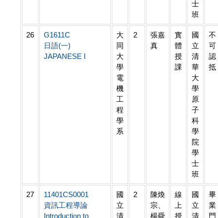
士
班
26
G1611C
大
2
張嘉
實
國
不
日語(一)
同
真
體
立
可
JAPANESE I
大
授
清
認
學
課
華
抵
電
大
機
學
工
原
程
子
學
科
系
學
院
學
士
班
27
11401CS0001
國
2
陳煥
線
國
畢
資訊工程導論
立
宗、
上
立
業
Introduction to
清
楊舜
授
清
門