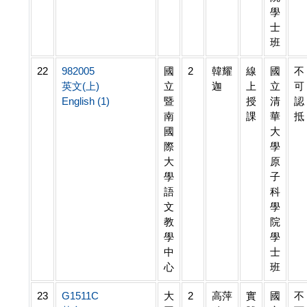
學
士
班
22
982005
國
2
韓耀
線
國
不
英文(上)
立
迦
上
立
可
English (1)
暨
授
清
認
南
課
華
抵
國
大
際
學
大
原
學
子
語
科
文
學
教
院
學
學
中
士
心
班
23
G1511C
大
2
高萍
實
國
不