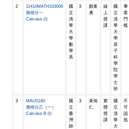
2
11410MATH103006
國
3
顏東
線
國
畢
微積分一
立
勇
上
立
業
Calculus (I)
清
授
清
門
華
課
華
檻
大
大
學
學
數
原
學
子
系
科
學
院
學
士
班
3
MAU0180
國
3
黃侑
實
國
不
微積分乙（一）
立
仁
體
立
可
Calculus B (I)
臺
授
清
認
灣
課
華
抵
師
大