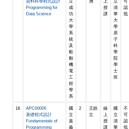
資料科學程式設計
立
洲
上
立
可
Programming for
成
授
清
認
Data Science
功
課
華
抵
大
大
學
學
系
原
統
子
及
科
船
學
舶
院
機
學
電
士
工
班
程
學
系
16
APC00005
國
2
王皓
線
國
不
基礎程式設計
立
立
上
立
可
Fundamentals of
嘉
授
清
認
Programming
義
課
華
抵