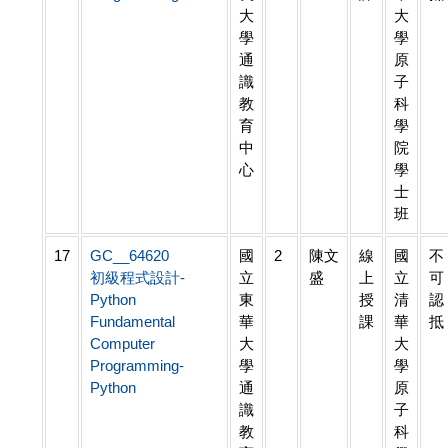
大
大
學
學
通
原
識
子
教
科
育
學
中
院
心
學
士
班
17
GC__64620
國
2
陳文
線
國
不
初級程式設計-
立
盛
上
立
可
Python
東
授
清
認
Fundamental
華
課
華
抵
Computer
大
大
Programming-
學
學
Python
通
原
識
子
教
科