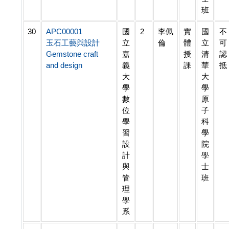
班
30
APC00001
國
2
李佩
實
國
不
玉石工藝與設計
立
倫
體
立
可
Gemstone craft
嘉
授
清
認
and design
義
課
華
抵
大
大
學
學
數
原
位
子
學
科
習
學
設
院
計
學
與
士
管
班
理
學
系