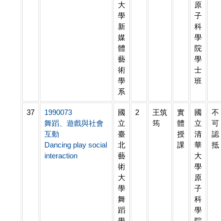
大
原
學
子
新
科
媒
學
體
院
藝
學
術
士
學
班
系
37
1990073
國
2
王筑
實
國
不
舞蹈、遊戲與社會
立
筠
體
立
可
互動
臺
授
清
認
Dancing play social
北
課
華
抵
interaction
藝
大
術
學
大
原
學
子
舞
科
蹈
學
學
院