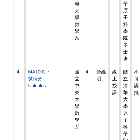
範
學
大
原
學
子
數
科
學
學
系
院
學
士
班
4
MA1001-7
國
4
饒維
線
國
不
微積分
立
明
上
立
可
Calculus
中
授
清
認
央
課
華
抵
大
大
學
學
數
原
學
子
系
科
學