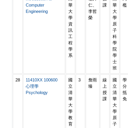
Computer
華
仁、
課
華
檻
Engineering
大
李哲
大
學
榮
學
資
原
訊
子
工
科
程
學
學
院
系
學
士
班
28
11410XX 100600
國
3
詹雨
線
國
學
心理學
立
臻
上
立
分
Psychology
清
授
清
抵
華
課
華
免
大
大
學
學
教
原
育
子