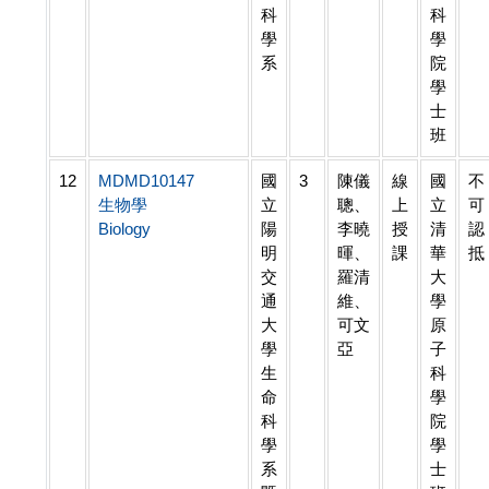
科
科
學
學
系
院
學
士
班
12
MDMD10147
國
3
陳儀
線
國
不
生物學
立
聰、
上
立
可
Biology
陽
李曉
授
清
認
明
暉、
課
華
抵
交
羅清
大
通
維、
學
大
可文
原
學
亞
子
生
科
命
學
科
院
學
學
系
士