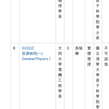
物
原
理
子
學
科
系
學
院
學
士
班
8
G1111C
大
3
吳瑞
實
國
不
普通物理(一)
同
卿
體
立
可
General Physics I
大
授
清
認
學
課
華
抵
電
大
機
學
工
原
程
子
學
科
系
學
院
學