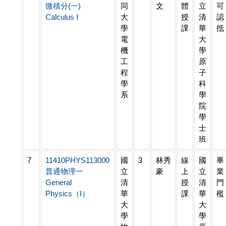
微積分(一)
同
文
體
立
可
Calculus I
大
授
清
認
學
課
華
抵
電
大
機
學
工
原
程
子
學
科
系
學
院
學
士
班
7
11410PHYS113000
國
3
林秀
線
國
畢
普通物理一
立
豪
上
立
業
General
清
授
清
門
Physics（I）
華
課
華
檻
大
大
學
學