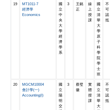
19
MT1011-7
國
3
王銘
線
國
不
經濟學
立
正
上
立
可
Economics
中
授
清
認
央
課
華
抵
大
大
學
學
經
原
濟
子
學
科
系
學
院
學
士
班
20
MGCM10004
國
3
蔡璧
實
國
不
會計學(一)
立
徽
體
立
可
Accounting(I)
陽
授
清
認
明
課
華
抵
交
大