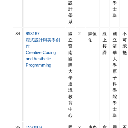
設
學
計
士
學
班
系
34
993167
國
2
陳恒
線
國
不
程式設計與美學創
立
佑
上
立
可
作
暨
授
清
認
Creative Coding
南
課
華
抵
and Aesthetic
國
大
Programming
際
學
大
原
學
子
通
科
識
學
教
院
育
學
中
士
心
班
35
1990009
國
2
車炎
實
國
不