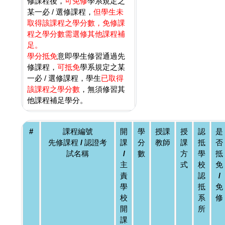
修課程後，
可免修
學系規定之
某一必 / 選修課程，
但學生未
取得該課程之學分數，免修課
程之學分數需選修其他課程補
足。
學分抵免
意即學生修習通過先
修課程，
可抵免
學系規定之某
一必 / 選修課程，學生
已取得
該課程之學分數
，無須修習其
他課程補足學分。
#
課程編號
開
學
授課
授
認
是
先修課程 / 認證考
課
分
教師
課
抵
否
試名稱
/
數
方
學
抵
主
式
校
免
責
認
/
學
抵
免
校
系
修
開
所
課