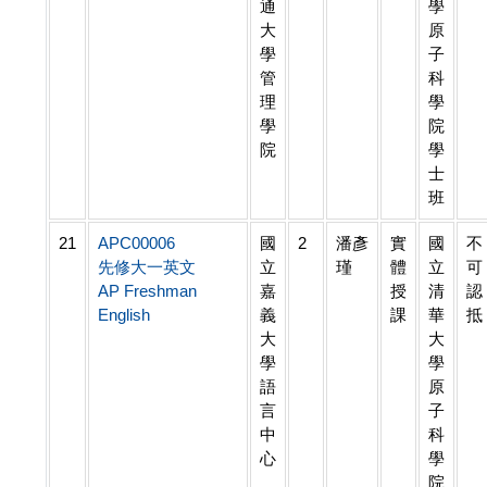
通
學
大
原
學
子
管
科
理
學
學
院
院
學
士
班
21
APC00006
國
2
潘彥
實
國
不
先修大一英文
立
瑾
體
立
可
AP Freshman
嘉
授
清
認
English
義
課
華
抵
大
大
學
學
語
原
言
子
中
科
心
學
院