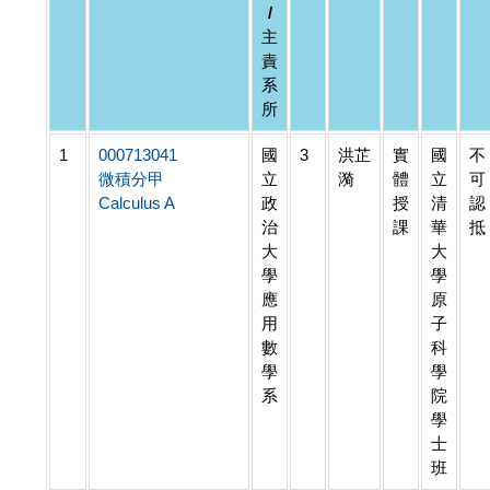
/
主
責
系
所
1
000713041
國
3
洪芷
實
國
不
微積分甲
立
漪
體
立
可
Calculus A
政
授
清
認
治
課
華
抵
大
大
學
學
應
原
用
子
數
科
學
學
系
院
學
士
班