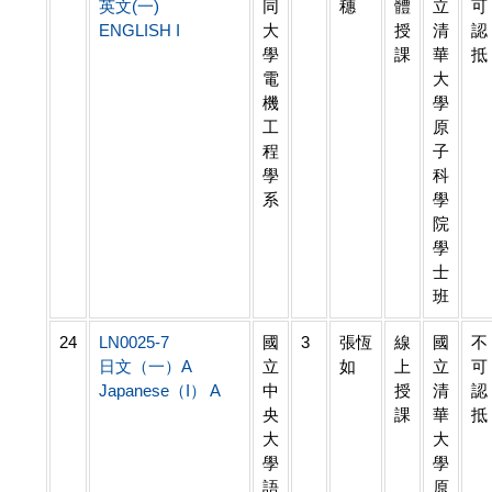
英文(一)
同
穗
體
立
可
ENGLISH I
大
授
清
認
學
課
華
抵
電
大
機
學
工
原
程
子
學
科
系
學
院
學
士
班
24
LN0025-7
國
3
張恆
線
國
不
日文（一）A
立
如
上
立
可
Japanese（I） A
中
授
清
認
央
課
華
抵
大
大
學
學
語
原