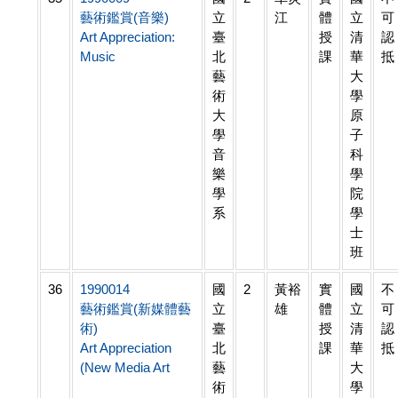
藝術鑑賞(音樂)
立
江
體
立
可
Art Appreciation:
臺
授
清
認
Music
北
課
華
抵
藝
大
術
學
大
原
學
子
音
科
樂
學
學
院
系
學
士
班
36
1990014
國
2
黃裕
實
國
不
藝術鑑賞(新媒體藝
立
雄
體
立
可
術)
臺
授
清
認
Art Appreciation
北
課
華
抵
(New Media Art
藝
大
術
學