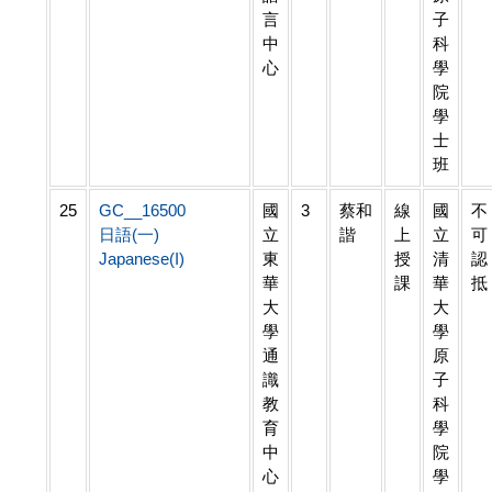
言
子
中
科
心
學
院
學
士
班
25
GC__16500
國
3
蔡和
線
國
不
日語(一)
立
諧
上
立
可
Japanese(I)
東
授
清
認
華
課
華
抵
大
大
學
學
通
原
識
子
教
科
育
學
中
院
心
學