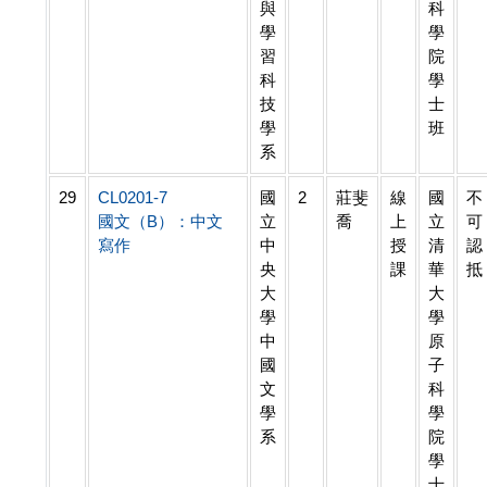
與
科
學
學
習
院
科
學
技
士
學
班
系
29
CL0201-7
國
2
莊斐
線
國
不
國文（B）：中文
立
喬
上
立
可
寫作
中
授
清
認
央
課
華
抵
大
大
學
學
中
原
國
子
文
科
學
學
系
院
學
士