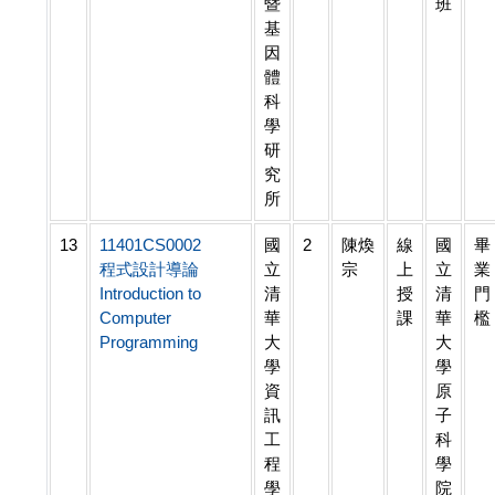
暨
班
基
因
體
科
學
研
究
所
13
11401CS0002
國
2
陳煥
線
國
畢
程式設計導論
立
宗
上
立
業
Introduction to
清
授
清
門
Computer
華
課
華
檻
Programming
大
大
學
學
資
原
訊
子
工
科
程
學
學
院