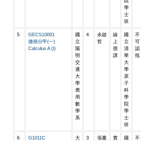
院
學
士
班
5
GECS10001
國
4
余啟
線
國
不
微積分甲(一)
立
哲
上
立
可
Calculus A (I)
陽
授
清
認
明
課
華
抵
交
大
通
學
大
原
學
子
應
科
用
學
數
院
學
學
系
士
班
6
G1011C
大
3
張薰
實
國
不