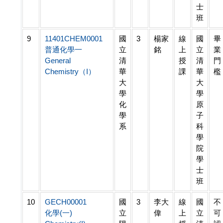
士
班
9
11401CHEM0001
國
3
楊家
線
國
畢
普通化學一
立
銘
上
立
業
General
清
授
清
門
Chemistry（I）
華
課
華
檻
大
大
學
學
化
原
學
子
系
科
學
院
學
士
班
10
GECH00001
國
3
李大
線
國
不
化學(一)
立
偉
上
立
可