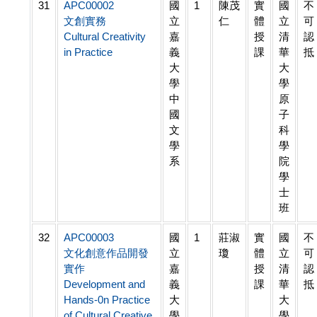
31
APC00002
國
1
陳茂
實
國
不
文創實務
立
仁
體
立
可
Cultural Creativity
嘉
授
清
認
in Practice
義
課
華
抵
大
大
學
學
中
原
國
子
文
科
學
學
系
院
學
士
班
32
APC00003
國
1
莊淑
實
國
不
文化創意作品開發
立
瓊
體
立
可
實作
嘉
授
清
認
Development and
義
課
華
抵
Hands-0n Practice
大
大
of Cultural Creative
學
學