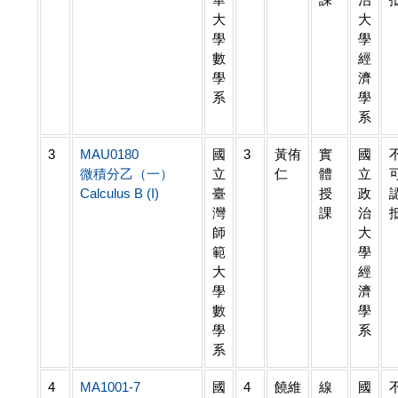
大
大
學
學
數
經
學
濟
系
學
系
3
MAU0180
國
3
黃侑
實
國
微積分乙（一）
立
仁
體
立
Calculus B (I)
臺
授
政
灣
課
治
師
大
範
學
大
經
學
濟
數
學
學
系
系
4
MA1001-7
國
4
饒維
線
國