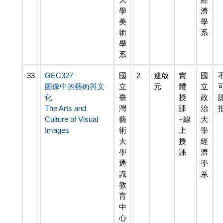
學
濟
美
學
術
系
學
系
33
GEC327
國
2
連啟
實
國
圖像中的藝術與文
立
元
體
立
化
臺
授
政
The Arts and
灣
課
治
Culture of Visual
藝
+線
大
Images
術
上
學
大
授
經
學
課
濟
通
學
識
系
教
育
中
心