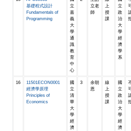
基礎程式設計
立
立老
上
立
Fundamentals of
嘉
師
授
政
Programming
義
課
治
大
大
學
學
通
經
識
濟
教
學
育
系
中
心
16
11501ECON0001
國
3
余朝
線
國
經濟學原理
立
恩
上
立
Principles of
清
授
政
Economics
華
課
治
大
大
學
學
經
經
濟
濟