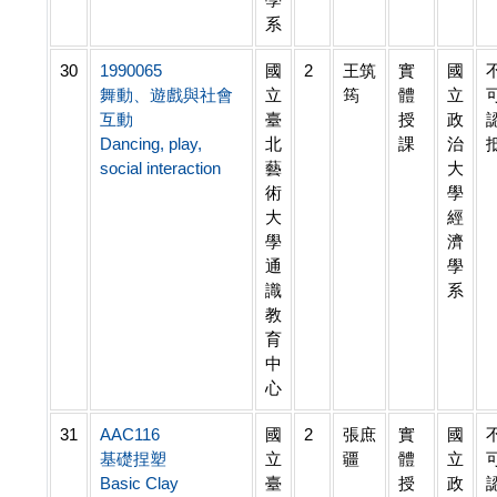
系
30
1990065
國
2
王筑
實
國
舞動、遊戲與社會
立
筠
體
立
互動
臺
授
政
Dancing, play,
北
課
治
social interaction
藝
大
術
學
大
經
學
濟
通
學
識
系
教
育
中
心
31
AAC116
國
2
張庶
實
國
基礎捏塑
立
疆
體
立
Basic Clay
臺
授
政