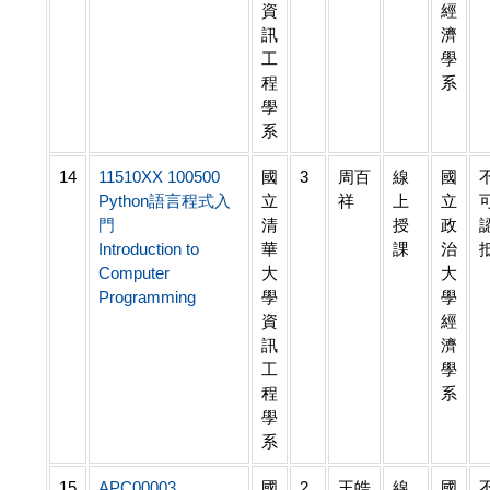
資
經
訊
濟
工
學
程
系
學
系
14
11510XX 100500
國
3
周百
線
國
Python語言程式入
立
祥
上
立
門
清
授
政
Introduction to
華
課
治
Computer
大
大
Programming
學
學
資
經
訊
濟
工
學
程
系
學
系
15
APC00003
國
2
王皓
線
國