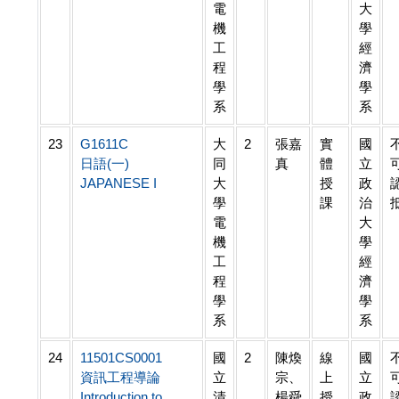
電
大
機
學
工
經
程
濟
學
學
系
系
23
G1611C
大
2
張嘉
實
國
日語(一)
同
真
體
立
JAPANESE I
大
授
政
學
課
治
電
大
機
學
工
經
程
濟
學
學
系
系
24
11501CS0001
國
2
陳煥
線
國
資訊工程導論
立
宗、
上
立
Introduction to
清
楊舜
授
政