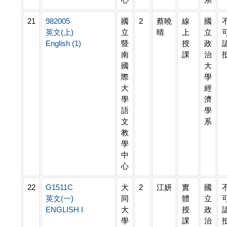
21
982005
國
2
蔡曉
線
國
英文(上)
立
晴
上
立
English (1)
暨
授
政
南
課
治
國
大
際
學
大
經
學
濟
語
學
文
系
教
學
中
心
22
G1511C
大
2
江妍
實
國
英文(一)
同
體
立
ENGLISH I
大
授
政
學
課
治