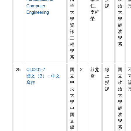
Computer
華
仁、
課
治
Engineering
大
李哲
大
學
榮
學
資
經
訊
濟
工
學
程
系
學
系
25
CL0201-7
國
2
莊斐
線
國
國文（B）：中文
立
喬
上
立
寫作
中
授
政
央
課
治
大
大
學
學
中
經
國
濟
文
學
學
系