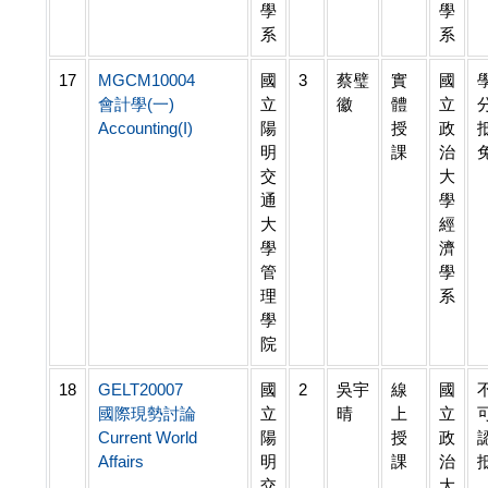
學
學
系
系
17
MGCM10004
國
3
蔡璧
實
國
會計學(一)
立
徽
體
立
Accounting(I)
陽
授
政
明
課
治
交
大
通
學
大
經
學
濟
管
學
理
系
學
院
18
GELT20007
國
2
吳宇
線
國
國際現勢討論
立
晴
上
立
Current World
陽
授
政
Affairs
明
課
治
交
大