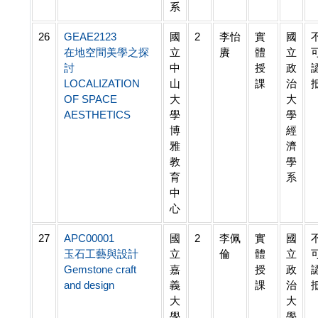
系
26
GEAE2123
國
2
李怡
實
國
在地空間美學之探
立
賡
體
立
討
中
授
政
LOCALIZATION
山
課
治
OF SPACE
大
大
AESTHETICS
學
學
博
經
雅
濟
教
學
育
系
中
心
27
APC00001
國
2
李佩
實
國
玉石工藝與設計
立
倫
體
立
Gemstone craft
嘉
授
政
and design
義
課
治
大
大
學
學