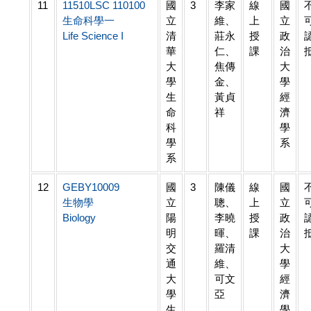
11
11510LSC 110100
國
3
李家
線
國
生命科學一
立
維、
上
立
Life Science I
清
莊永
授
政
華
仁、
課
治
大
焦傳
大
學
金、
學
生
黃貞
經
命
祥
濟
科
學
學
系
系
12
GEBY10009
國
3
陳儀
線
國
生物學
立
聰、
上
立
Biology
陽
李曉
授
政
明
暉、
課
治
交
羅清
大
通
維、
學
大
可文
經
學
亞
濟
生
學