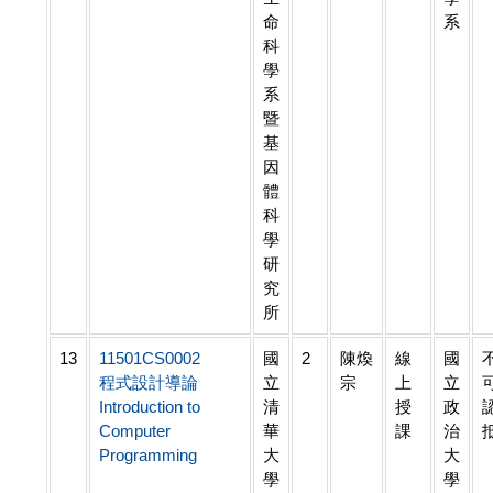
命
系
科
學
系
暨
基
因
體
科
學
研
究
所
13
11501CS0002
國
2
陳煥
線
國
程式設計導論
立
宗
上
立
Introduction to
清
授
政
Computer
華
課
治
Programming
大
大
學
學