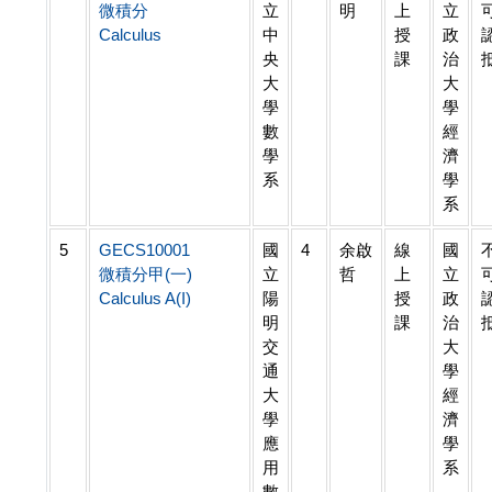
微積分
立
明
上
立
Calculus
中
授
政
央
課
治
大
大
學
學
數
經
學
濟
系
學
系
5
GECS10001
國
4
余啟
線
國
微積分甲(一)
立
哲
上
立
Calculus A(I)
陽
授
政
明
課
治
交
大
通
學
大
經
學
濟
應
學
用
系
數