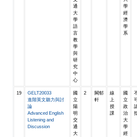
通
學
大
經
學
濟
語
學
言
系
教
學
與
研
究
中
心
19
GELT20033
國
2
闕郁
線
國
進階英文聽力與討
立
軒
上
立
論
陽
授
政
Advanced English
明
課
治
Listening and
交
大
Discussion
通
學
大
經