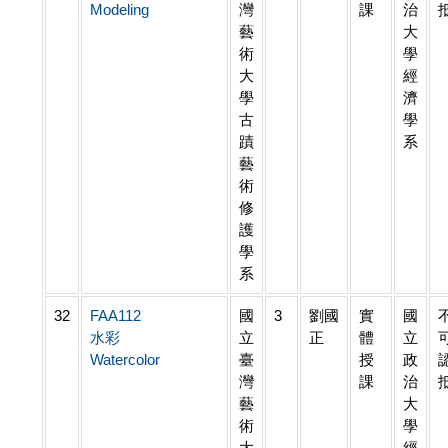
Modeling
灣
課
治
藝
大
術
學
大
經
學
濟
古
學
蹟
系
藝
術
修
護
學
系
32
FAA112
國
3
劉國
實
國
水彩
立
正
體
立
Watercolor
臺
授
政
灣
課
治
藝
大
術
學
大
經