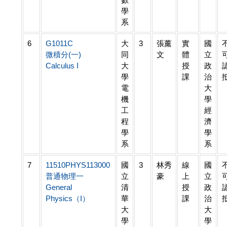
學
系
6
G1011C
大
3
張薰
實
國
微積分(一)
同
文
體
立
Calculus I
大
授
政
學
課
治
電
大
機
學
工
經
程
濟
學
學
系
系
7
11510PHYS113000
國
3
林秀
線
國
普通物理一
立
豪
上
立
General
清
授
政
Physics（I）
華
課
治
大
大
學
學