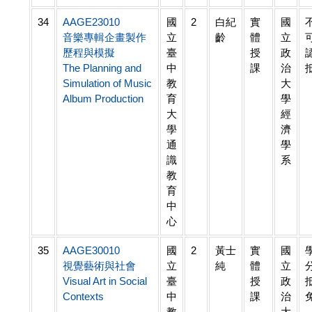
34
AAGE23010
國
2
白紀
實
國
音樂專輯企畫製作
立
齡
體
立
歷程與模擬
臺
授
政
The Planning and
中
課
治
Simulation of Music
教
大
Album Production
育
學
大
經
學
濟
通
學
識
系
教
育
中
心
35
AAGE30010
國
2
黃士
實
國
視覺藝術與社會
立
純
體
立
Visual Art in Social
臺
授
政
Contexts
中
課
治
教
大