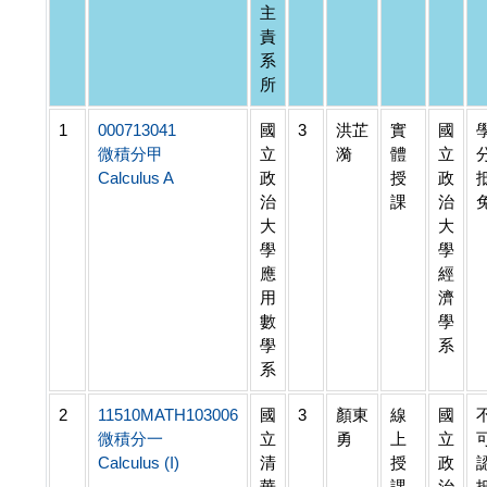
主
責
系
所
1
000713041
國
3
洪芷
實
國
微積分甲
立
漪
體
立
Calculus A
政
授
政
治
課
治
大
大
學
學
應
經
用
濟
數
學
學
系
系
2
11510MATH103006
國
3
顏東
線
國
微積分一
立
勇
上
立
Calculus (I)
清
授
政
華
課
治