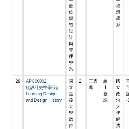
數
經
位
濟
學
學
習
系
設
計
與
管
理
學
系
28
APC00002
國
2
王秀
線
國
從設計史中學設計
立
鳳
上
立
Learning Design
嘉
授
政
and Design History
義
課
治
大
大
學
學
數
經
位
濟