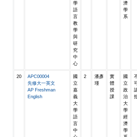
學
濟
語
學
言
系
教
學
與
研
究
中
心
20
APC00004
國
2
潘彥
實
國
先修大一英文
立
瑾
體
立
AP Freshman
嘉
授
政
English
義
課
治
大
大
學
學
語
經
言
濟
中
學
心
系