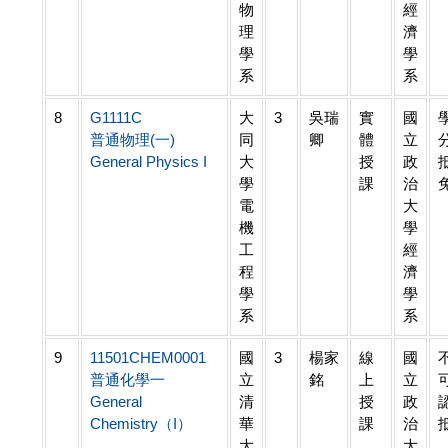
物
經
理
濟
學
學
系
系
8
G1111C
大
3
吳瑞
實
國
普通物理(一)
同
卿
體
立
General Physics I
大
授
政
學
課
治
電
大
機
學
工
經
程
濟
學
學
系
系
9
11501CHEM0001
國
3
楊家
線
國
普通化學一
立
銘
上
立
General
清
授
政
Chemistry（I）
華
課
治
大
大