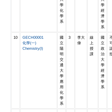
學
學
化
經
學
濟
系
學
系
10
GECH00001
國
3
李大
線
國
化學(一)
立
偉
上
立
Chemistry(I)
陽
授
政
明
課
治
交
大
通
學
大
經
學
濟
應
學
用
系
化
學
系