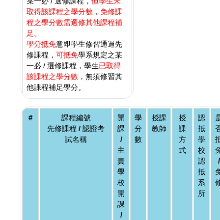
某一必 / 選修課程，
但學生未
取得該課程之學分數，免修課
程之學分數需選修其他課程補
足。
學分抵免
意即學生修習通過先
修課程，
可抵免
學系規定之某
一必 / 選修課程，學生
已取得
該課程之學分數
，無須修習其
他課程補足學分。
#
課程編號
開
學
授課
授
認
先修課程 / 認證考
課
分
教師
課
抵
試名稱
/
數
方
學
主
式
校
責
認
/
學
抵
校
系
開
所
課
/