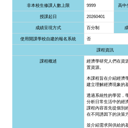
非本校生修課人數上限
9999
高中
授課起日
20260401
成績呈現方式
百分制
使用開課學校自建的報名系統
否
課程資訊
課程概述
經濟學研究人們在資
置資源。
本課程旨在介紹經濟
建立理解經濟現象的
透過系統性的學習，
分析日常生活中的經
課程內容首先從個別
在不同誘因下的決策
並介紹需求與供給的