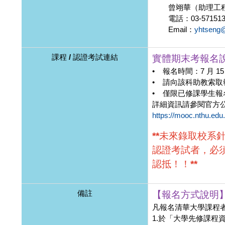
曾翊華（助理工
電話：03-571513
Email：
yhtseng@
課程 / 認證考試連結
實體期末考報名
• 報名時間：7 月 15
• 請向該科助教索取
• 僅限已修課學生
詳細資訊請參閱官方
https://mooc.nthu.edu
**未來錄取校系
認證考試者，必
認抵！！**
備註
【報名方式說明
凡報名清華大學課程
1.於「大學先修課程