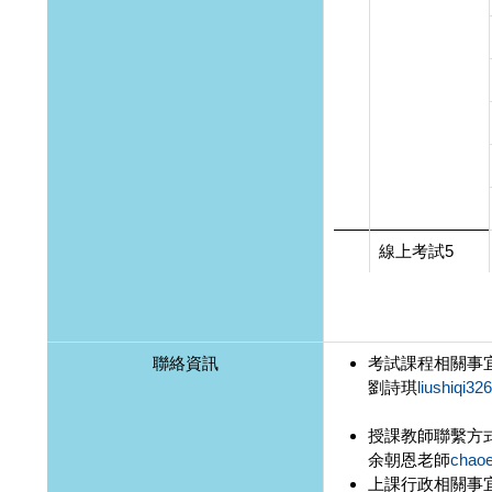
線上考試5
聯絡資訊
考試課程相關事
劉詩琪
liushiqi3
授課教師聯繫方
余朝恩老師
chao
上課行政相關事