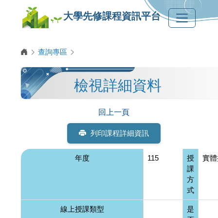
大學先修課程資訊平台
查詢專區
檢視詳細資料
回上一頁
列印課程詳細資訊
年度
115
授
實體
課
方
式
線上授課類型
是