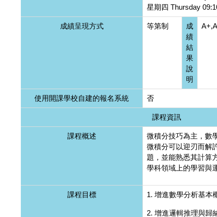
星期四 Thursday 09:10
成績呈現方式
等第制
成
A+,A
績
結
果
說
明
使用開課學校自建的報名系統
否
課程資訊
課程概述
微積分技巧為主，數
微積分可以迎刃而解
題，並能熟悉其計算
學科領域上的學習與
課程目標
1. 增進數學分析基
2. 增進邏輯推理與歸