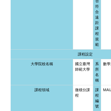
否
符
合
遠
距
課
程
規
範
課程設定
大學院校名稱
國立臺灣
系
數學
師範大學
所
名
稱
課程領域
微積分課
課
MAU
程
程
編
號