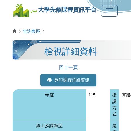
大學先修課程資訊平台
查詢專區
檢視詳細資料
回上一頁
列印課程詳細資訊
年度
115
授
實體
課
方
式
線上授課類型
是