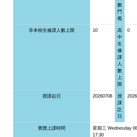
數
門
檻
非本校生修課人數上限
10
高
0
中
生
修
課
人
數
上
限
授課起日
20260708
授
2026
課
訖
日
實體上課時間
星期三 Wednesday 08
17:30