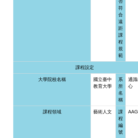
否
符
合
遠
距
課
程
規
範
課程設定
大學院校名稱
國立臺中
系
通識
教育大學
所
心
名
稱
課程領域
藝術人文
課
AAG
程
編
號