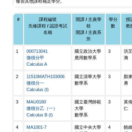
修習其他課程補足學分。
#
課程編號
開課 / 主責學
學分
授
先修課程 / 認證考試
校
數
教
名稱
開課 / 主責系
所
1
000713041
國立政治大學
3
洪
微積分甲
應用數學系
漪
Calculus A
2
11510MATH103006
國立清華大學
3
顏
微積分一
數學系
勇
Calculus (I)
3
MAU0180
國立臺灣師範
3
黃
微積分乙（一）
大學
仁
Calculus B (I)
數學系
4
MA1001-7
國立中央大學
4
饒