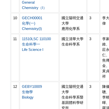
General
Chemistry（I）
10
GECH00001
國立陽明交通
3
李
化學(一)
大學
偉
Chemistry(I)
應用化學系
11
11510LSC 110100
國立清華大學
3
李
生命科學一
生命科學系
維
Life Science I
莊
仁
焦
金
黃
祥
12
GEBY10009
國立陽明交通
3
陳
生物學
大學
聰
Biology
生命科學系暨
李
基因體科學研
暉
究所
羅