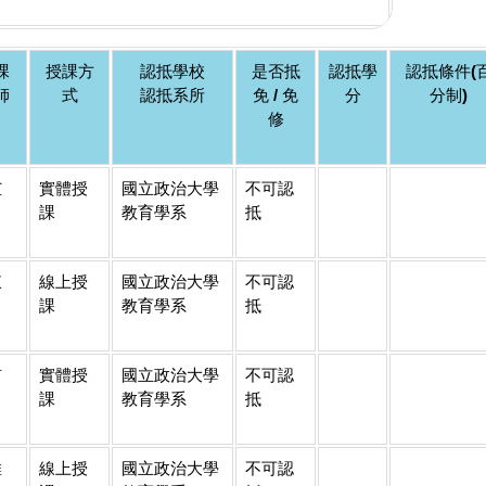
課
授課方
認抵學校
是否抵
認抵學
認抵條件(
師
式
認抵系所
免 / 免
分
分制)
修
芷
實體授
國立政治大學
不可認
課
教育學系
抵
東
線上授
國立政治大學
不可認
課
教育學系
抵
侑
實體授
國立政治大學
不可認
課
教育學系
抵
維
線上授
國立政治大學
不可認