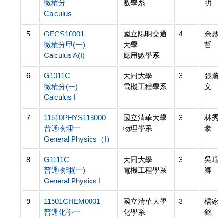
微積分
數學系
明
Calculus
5
GECS10001
國立陽明交通
4
余
微積分甲(一)
大學
哲
Calculus A(I)
應用數學系
6
G1011C
大同大學
3
張
微積分(一)
電機工程學系
文
Calculus I
7
11510PHYS113000
國立清華大學
3
林
普通物理一
物理學系
豪
General Physics（I）
8
G1111C
大同大學
3
吳
普通物理(一)
電機工程學系
卿
General Physics I
9
11501CHEM0001
國立清華大學
3
楊
普通化學一
化學系
銘