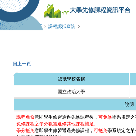
大學先修課程資訊平台
查詢專區
課程認抵查詢
回上一頁
認抵學校名稱
國立政治大學
說明
課程免修
意即學生修習通過先修課程後，
可免修
學系規定之某
免修課程之學分數需選修其他課程補足。
學分抵免
意即學生修習通過先修課程，
可抵免
學系規定之某一