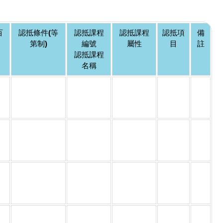
百
認抵條件(等
認抵課程
認抵課程
認抵項
備
第制)
編號
屬性
目
註
認抵課程
名稱