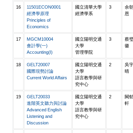
16
11501ECON0001
國立清華大學
3
余
經濟學原理
經濟學系
恩
Principles of
Economics
17
MGCM10004
國立陽明交通
3
蔡
會計學(一)
大學
徽
Accounting(I)
管理學院
18
GELT20007
國立陽明交通
2
吳
國際現勢討論
大學
晴
Current World Affairs
語言教學與研
究中心
19
GELT20033
國立陽明交通
2
闕
進階英文聽力與討論
大學
軒
Advanced English
語言教學與研
Listening and
究中心
Discussion