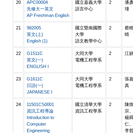
20
APC00004
國立嘉義大學
2
潘
先修大一英文
語言中心
瑾
AP Freshman English
21
982005
國立暨南國際
2
蔡
英文(上)
大學
晴
English (1)
語文教學中心
22
G1511C
大同大學
2
江
英文(一)
電機工程學系
ENGLISH I
23
G1611C
大同大學
2
張
日語(一)
電機工程學系
真
JAPANESE I
24
11501CS0001
國立清華大學
2
陳
資訊工程導論
資訊工程學系
宗
Introduction to
楊
Computer
仁
Engineering
李