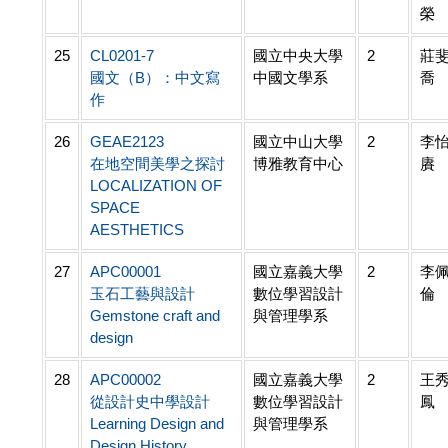
榮
25
CL0201-7
國立中央大學
2
莊
國文（B）：中文寫
中國文學系
喬
作
26
GEAE2123
國立中山大學
2
李
在地空間美學之探討
博雅教育中心
賡
LOCALIZATION OF
SPACE
AESTHETICS
27
APC00001
國立嘉義大學
2
李
玉石工藝與設計
數位學習設計
倫
Gemstone craft and
與管理學系
design
28
APC00002
國立嘉義大學
2
王
從設計史中學設計
數位學習設計
鳳
Learning Design and
與管理學系
Design History