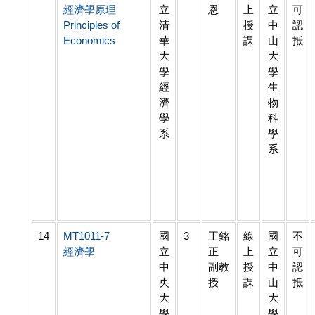
經濟學原理
立
恩
上
立
可
Principles of
清
授
中
認
Economics
華
課
山
抵
大
大
學
學
經
生
濟
物
學
科
系
學
系
14
MT1011-7
國
3
王銘
線
國
不
經濟學
立
正
上
立
可
中
副教
授
中
認
央
授
課
山
抵
大
大
學
學