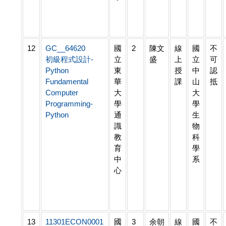
12
GC__64620
國
2
陳文
線
國
不
初級程式設計-
立
盛
上
立
可
Python
東
授
中
認
Fundamental
華
課
山
抵
Computer
大
大
Programming-
學
學
Python
通
生
識
物
教
科
育
學
中
系
心
13
11301ECON0001
國
3
余朝
線
國
不