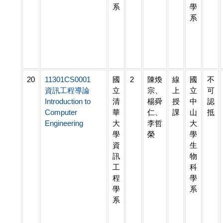
系
學
系
20
11301CS0001
國
2
陳煥
線
國
不
資訊工程導論
立
宗、
上
立
可
Introduction to
清
楊舜
授
中
認
Computer
華
仁、
課
山
抵
Engineering
大
李哲
大
學
榮
學
資
生
訊
物
工
科
程
學
學
系
系