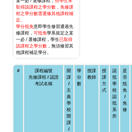
某一必 / 選修課程，
但學生未
取得該課程之學分數，免修課
程之學分數需選修其他課程補
足。
學分抵免
意即學生修習通過先
修課程，
可抵免
學系規定之某
一必 / 選修課程，學生
已取得
該課程之學分數
，無須修習其
他課程補足學分。
#
課程編號
開
學
授課
授
認
是
先修課程 / 認證
課
分
教師
課
抵
否
考試名稱
/
數
方
學
抵
主
式
校
免
責
認
/
學
抵
免
校
系
修
開
所
課
/