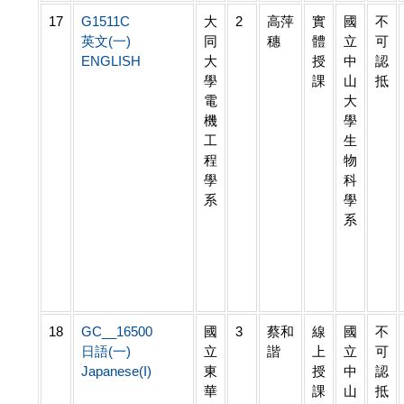
17
G1511C
大
2
高萍
實
國
不
英文(一)
同
穗
體
立
可
ENGLISH
大
授
中
認
學
課
山
抵
電
大
機
學
工
生
程
物
學
科
系
學
系
18
GC__16500
國
3
蔡和
線
國
不
日語(一)
立
諧
上
立
可
Japanese(I)
東
授
中
認
華
課
山
抵