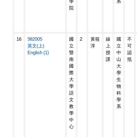
學
系
院
16
982005
國
2
黃筱
線
國
不
英文(上)
立
淳
上
立
可
English (1)
暨
授
中
認
南
課
山
抵
國
大
際
學
大
生
學
物
語
科
文
學
教
系
學
中
心