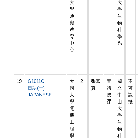
大
大
學
學
通
生
識
物
教
科
育
學
中
系
心
19
G1611C
大
2
張嘉
實
國
不
日語(一)
同
真
體
立
可
JAPANESE
大
授
中
認
學
課
山
抵
電
大
機
學
工
生
程
物
學
科