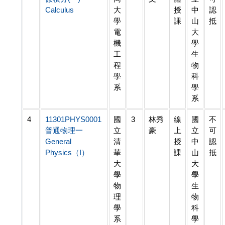
Calculus
大
授
中
認
學
課
山
抵
電
大
機
學
工
生
程
物
學
科
系
學
系
4
11301PHYS0001
國
3
林秀
線
國
不
普通物理一
立
豪
上
立
可
General
清
授
中
認
Physics（I）
華
課
山
抵
大
大
學
學
物
生
理
物
學
科
系
學