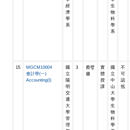
經
生
濟
物
學
科
系
學
系
15
MGCM10004
國
3
蔡璧
實
國
不
會計學(一)
立
徽
體
立
可
Accounting(I)
陽
授
中
認
明
課
山
抵
交
大
通
學
大
生
學
物
管
科
理
學