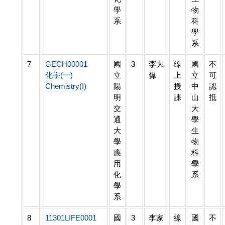
學
物
系
科
學
系
7
GECH00001
國
3
李大
線
國
不
化學(一)
立
偉
上
立
可
Chemistry(I)
陽
授
中
認
明
課
山
抵
交
大
通
學
大
生
學
物
應
科
用
學
化
系
學
系
8
11301LIFE0001
國
3
李家
線
國
不