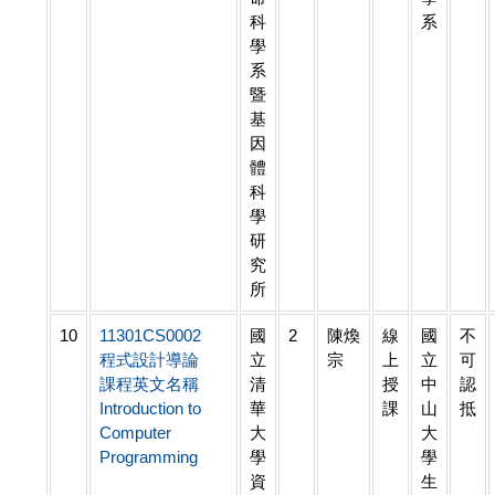
科
系
學
系
暨
基
因
體
科
學
研
究
所
10
11301CS0002
國
2
陳煥
線
國
不
程式設計導論
立
宗
上
立
可
課程英文名稱
清
授
中
認
Introduction to
華
課
山
抵
Computer
大
大
Programming
學
學
資
生