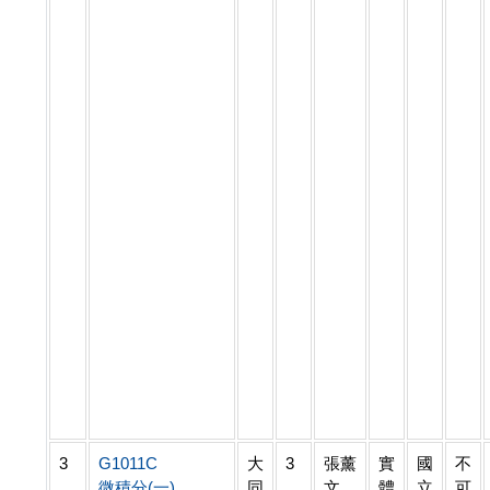
3
G1011C
大
3
張薰
實
國
不
微積分(一)
同
文
體
立
可