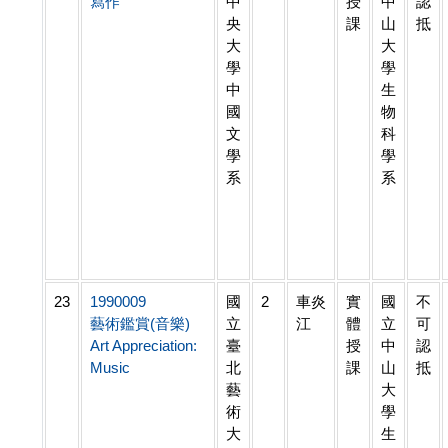
寫作
中
授
中
認
央
課
山
抵
大
大
學
學
中
生
國
物
文
科
學
學
系
系
23
1990009
國
2
車炎
實
國
不
藝術鑑賞(音樂)
立
江
體
立
可
Art Appreciation:
臺
授
中
認
Music
北
課
山
抵
藝
大
術
學
大
生