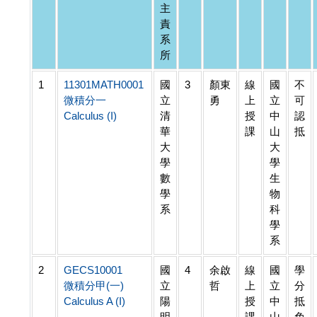
主
責
系
所
1
11301MATH0001
國
3
顏東
線
國
不
微積分一
立
勇
上
立
可
Calculus (I)
清
授
中
認
華
課
山
抵
大
大
學
學
數
生
學
物
系
科
學
系
2
GECS10001
國
4
余啟
線
國
學
微積分甲(一)
立
哲
上
立
分
Calculus A (I)
陽
授
中
抵
明
課
山
免