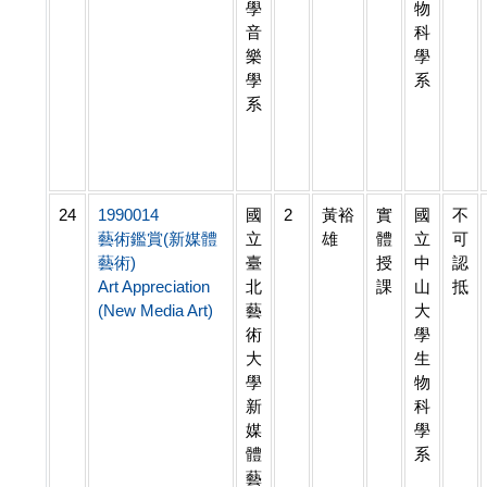
學
物
音
科
樂
學
學
系
系
24
1990014
國
2
黃裕
實
國
不
藝術鑑賞(新媒體
立
雄
體
立
可
藝術)
臺
授
中
認
Art Appreciation
北
課
山
抵
(New Media Art)
藝
大
術
學
大
生
學
物
新
科
媒
學
體
系
藝