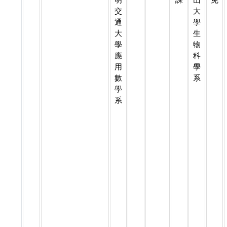
交
大
通
學
大
生
學
物
應
科
用
學
數
系
學
系