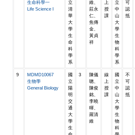
生命科學一
立
維、
上
立
可
Life Science I
清
莊永
授
中
認
華
仁、
課
山
抵
大
焦傳
大
學
金、
學
生
黃貞
生
命
祥
物
科
科
學
學
系
系
9
MDMD10067
國
3
陳儀
線
國
不
生物學
立
聰、
上
立
可
General Biology
陽
陳俊
授
中
認
明
銘、
課
山
抵
交
李曉
大
通
暉、
學
大
羅清
生
學
維
物
生
科
命
學