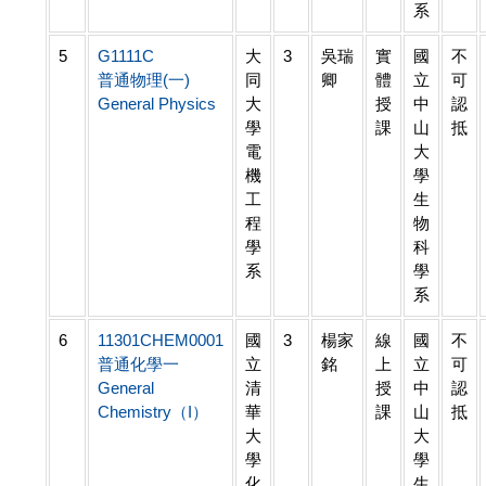
系
5
G1111C
大
3
吳瑞
實
國
不
普通物理(一)
同
卿
體
立
可
General Physics
大
授
中
認
學
課
山
抵
電
大
機
學
工
生
程
物
學
科
系
學
系
6
11301CHEM0001
國
3
楊家
線
國
不
普通化學一
立
銘
上
立
可
General
清
授
中
認
Chemistry（I）
華
課
山
抵
大
大
學
學
化
生