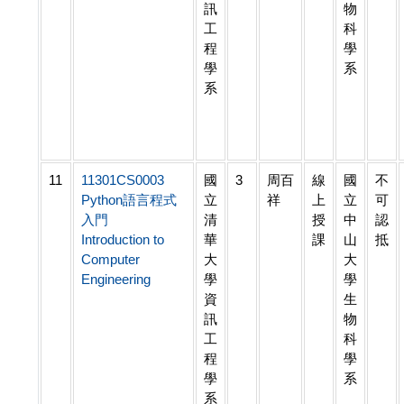
訊
物
工
科
程
學
學
系
系
11
11301CS0003
國
3
周百
線
國
不
Python語言程式
立
祥
上
立
可
入門
清
授
中
認
Introduction to
華
課
山
抵
Computer
大
大
Engineering
學
學
資
生
訊
物
工
科
程
學
學
系
系