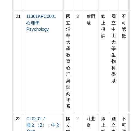
21
11301KPC0001
國
3
詹雨
線
國
不
心理學
立
臻
上
立
可
Psychology
清
授
中
認
華
課
山
抵
大
大
學
學
教
生
育
物
心
科
理
學
與
系
諮
商
學
系
22
CL0201-7
國
2
莊斐
線
國
不
國文（B）：中文
立
喬
上
立
可