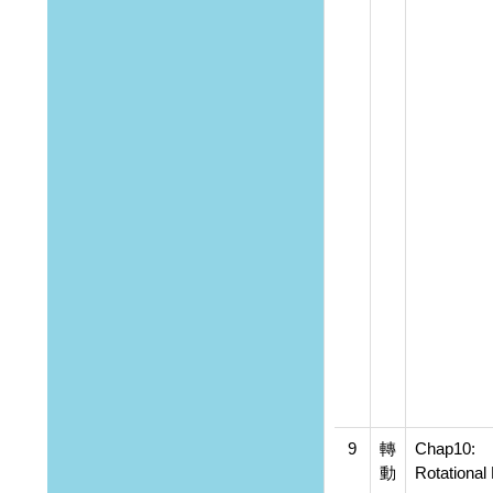
9
轉
Chap10:
動
Rotational