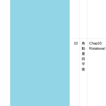
10
角
Chap10:
動
Rotational
量
與
平
衡