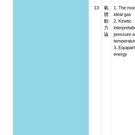
13
氣
1. The mod
體
ideal gas
動
2. Kinetic
力
interpretati
論
pressure 
temperatu
3. Equiparti
energy