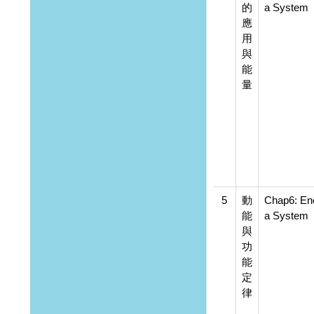
的
a System
應
用
與
能
量
5
動
Chap6: En
能
a System
與
功
能
定
律