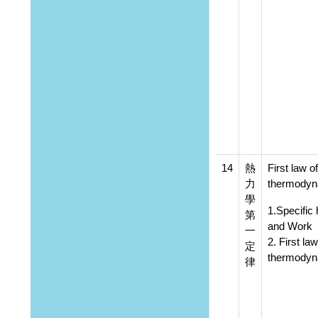
14
熱
First law of
力
thermodyn
學
1.Specific
第
and Work
一
2. First law
定
thermodyn
律