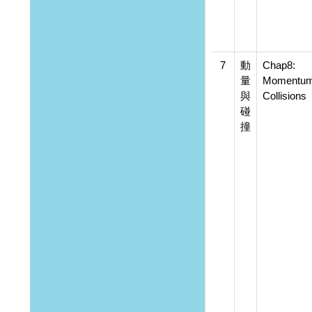
7
動
Chap8:
量
Momentum
與
Collisions
碰
撞