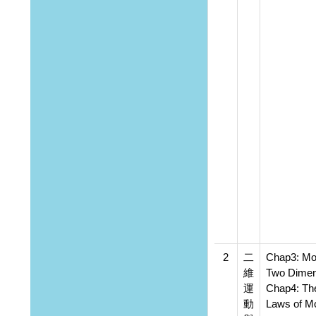
2
二
Chap3: Mot
維
Two Dimen
運
Chap4: Th
動
Laws of Mo