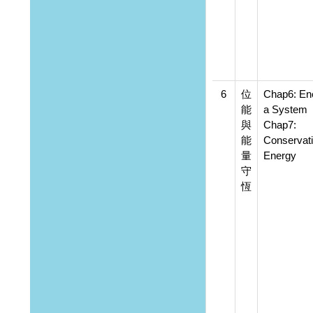
6
位
Chap6: En
能
a System
與
Chap7:
能
Conservati
量
Energy
守
恆