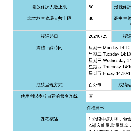
開放修課人數上限
60
最低修
非本校生修課人數上限
30
高中生
授課起日
20240729
授
實體上課時間
星期一 Monday 14:10-
星期二 Tuesday 14:10
星期三 Wednesday 14:
星期四 Thursday 14:10
星期五 Friday 14:10-1
成績呈現方式
百分制
成績
使用開課學校自建的報名系統
否
課程資訊
課程概述
1.介紹牛頓力學，包
2.導入能量,動量觀