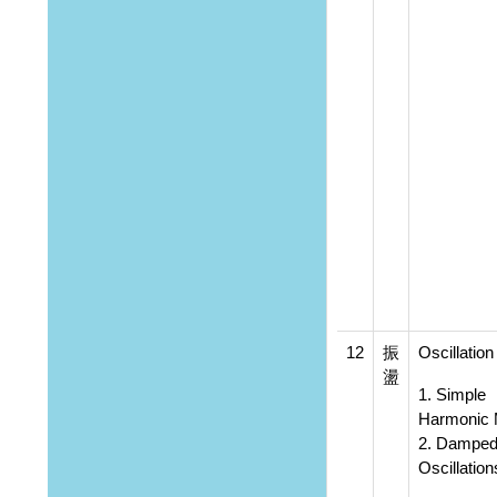
12
振
Oscillation
盪
1. Simple
Harmonic 
2. Dampe
Oscillation