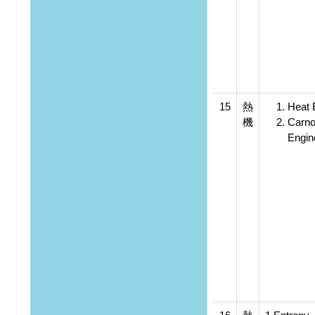
15
熱
Heat 
機
Carno
Engin