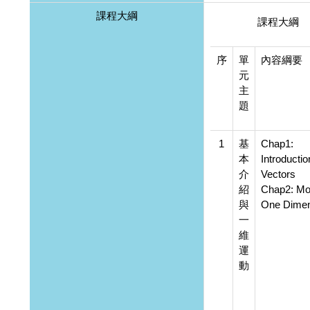
課程大綱
課程大綱
序
單
內容綱要
元
主
題
1
基
Chap1:
本
Introducti
介
Vectors
紹
Chap2: Mot
與
One Dimen
一
維
運
動