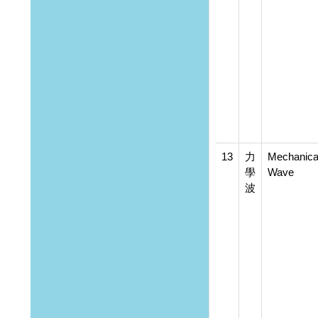
13
力
Mechanica
學
Wave
波