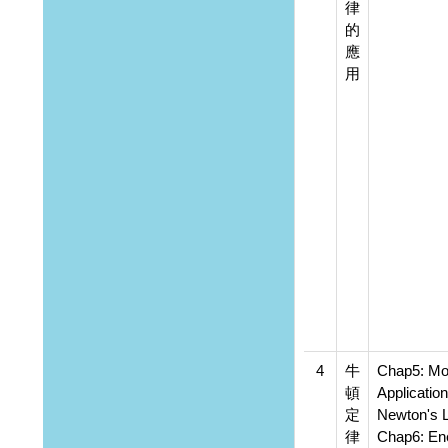
律
的
應
用
4
牛
Chap5: Mo
頓
Application
定
Newton's 
律
Chap6: En