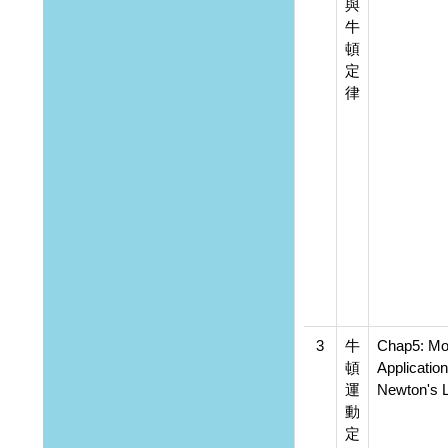
與
牛
頓
定
律
3
牛
Chap5: Mo
頓
Application
運
Newton's 
動
定