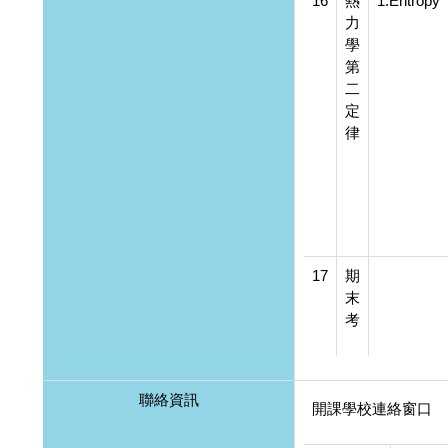
16
熱
1.Entropy
力
學
第
二
定
律
17
期
末
考
聯絡資訊
開課學校連絡窗口