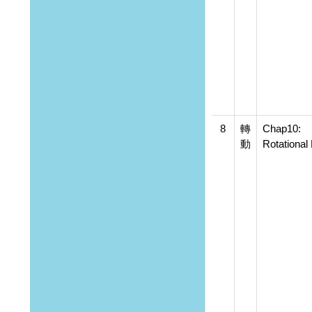
8
轉
Chap10:
動
Rotational