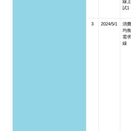
線
試1
3
2024/5/1
消
均
需
線