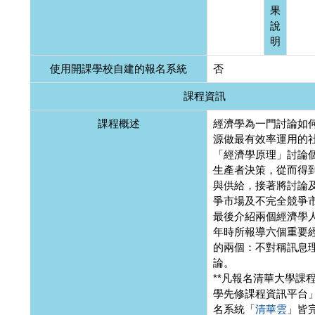
果
說
明
使用開課學校自建的報名系統
否
課程資訊
課程概述
經濟學為一門討論如
源做最有效率運用的
「經濟學原理」討論
生產者決策，從而得
與供給，接著將討論
爭市場及不完全競爭
最後介紹兩個經濟學人
年時所報導六個重要
的兩個：不對稱訊息
論。
**凡報名清華大學課
學先修課程資訊平台」
名系統「
清華雲
」皆