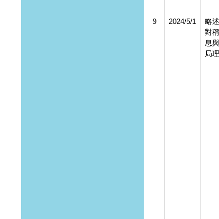
9
2024/5/1
略
對
息
局