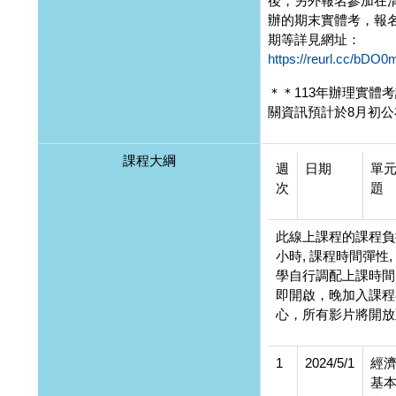
後，另外報名參加在
辦的期末實體考，報
期等詳見網址：
https://reurl.cc/bDO
＊＊113年辦理實體
關資訊預計於8月初公
課程大綱
週
日期
單
次
題
此線上課程的課程負
小時, 課程時間彈性,
學自行調配上課時間, 
即開啟，晚加入課程
心，所有影片將開放至
1
2024/5/1
經
基