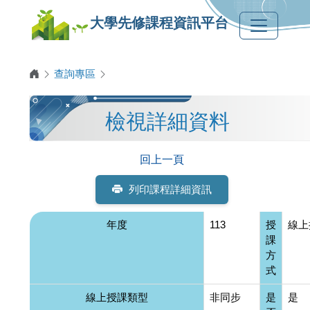
大學先修課程資訊平台
查詢專區
檢視詳細資料
回上一頁
列印課程詳細資訊
年度
113
授
線上
課
方
式
線上授課類型
非同步
是
是