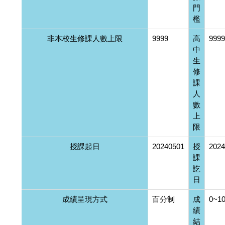
門
檻
非本校生修課人數上限
9999
高
9999
中
生
修
課
人
數
上
限
授課起日
20240501
授
2024
課
訖
日
成績呈現方式
百分制
成
0~1
績
結