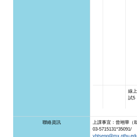
線
試5
聯絡資訊
上課事宜：曾翊華（助
03-5715131*35091/
yhtseng@mx.nthu.edu