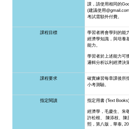
課，請使用相同的Goo
(建議使用@gmail.c
考試需額外付費。
課程目標
學習者將會學到的能
經濟學知識，與培養
能力。
學習者於上述能力可
邏輯分析以利經濟決
課程要求
確實練習每章課後所
小考測驗。
指定閱讀
指定用書 (Text Books
經濟學，毛慶生、朱
許松根、 陳添枝、陳
熙，第八版，華泰, 20