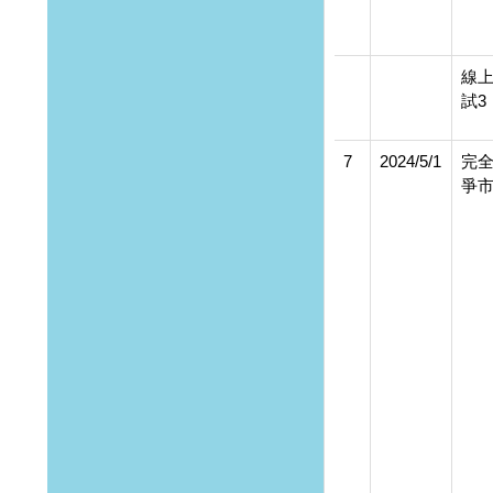
線
試3
7
2024/5/1
完
爭