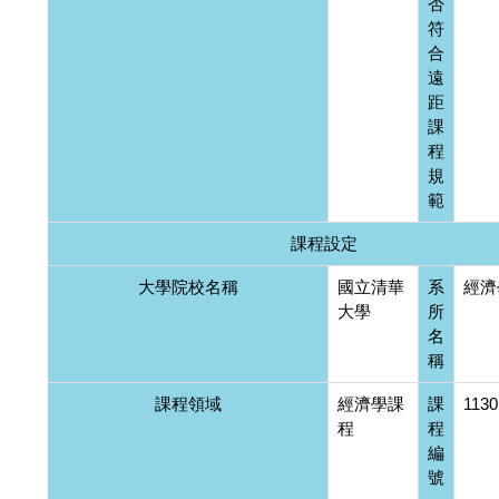
否
符
合
遠
距
課
程
規
範
課程設定
大學院校名稱
國立清華
系
經濟
大學
所
名
稱
課程領域
經濟學課
課
113
程
程
編
號