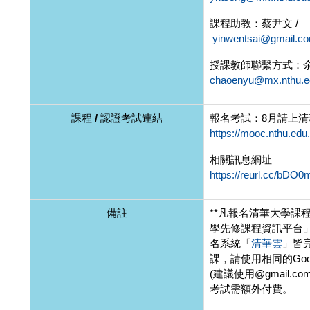
課程助教：蔡尹文 /
yinwentsai@gmail.c
授課教師聯繫方式：余
chaoenyu@mx.nthu.e
課程 / 認證考試連結
報名考試：8月請上
https://mooc.nthu.edu.
相關訊息網址
https://reurl.cc/bDO
備註
**凡報名清華大學課
學先修課程資訊平台」
名系統「
清華雲
」皆
課，請使用相同的Goo
(建議使用@gmail.c
考試需額外付費。