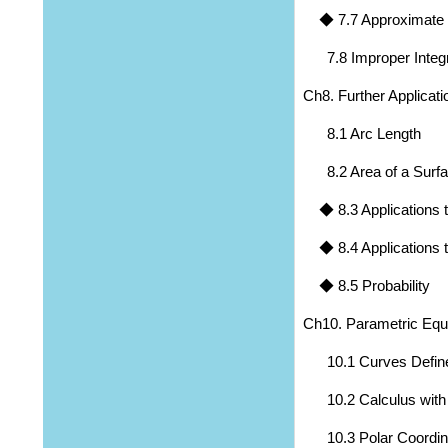
◆ 7.7 Approximate I
7.8 Improper Integr
Ch8. Further Applicatio
8.1 Arc Length
8.2 Area of a Surfac
◆ 8.3 Applications t
◆ 8.4 Applications t
◆ 8.5 Probability
Ch10. Parametric Equ
10.1 Curves Defined
10.2 Calculus with 
10.3 Polar Coordin