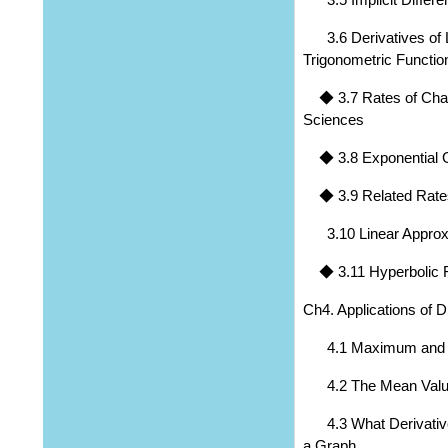
3.6 Derivatives of L
Trigonometric Functio
◆ 3.7 Rates of Chang
Sciences
◆ 3.8 Exponential 
◆ 3.9 Related Rate
3.10 Linear Approxim
◆ 3.11 Hyperbolic F
Ch4. Applications of Di
4.1 Maximum and M
4.2 The Mean Valu
4.3 What Derivatives
a Graph