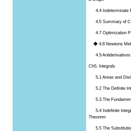
4.4 Indeterminate Fo
4.5 Summary of Cu
4.7 Optimization P
◆ 4.8 Newtons Met
4.9 Antiderivatives
Ch5. Integrals
5.1 Areas and Dist
5.2 The Definite Int
5.3 The Fundamenta
5.4 Indefinite Integ
Theorem
5.5 The Substitutio