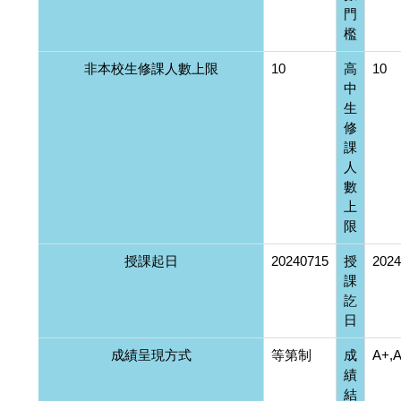
門
檻
非本校生修課人數上限
10
高
10
中
生
修
課
人
數
上
限
授課起日
20240715
授
2024
課
訖
日
成績呈現方式
等第制
成
A+,A
績
結