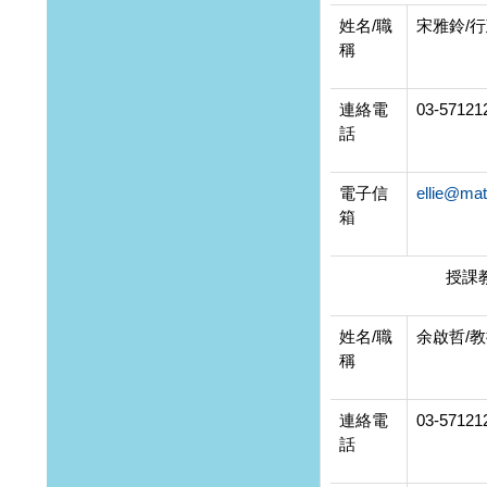
姓名/職
宋雅鈴/
稱
連絡電
03-57121
話
電子信
ellie@mat
箱
授課
姓名/職
余啟哲/
稱
連絡電
03-5712
話