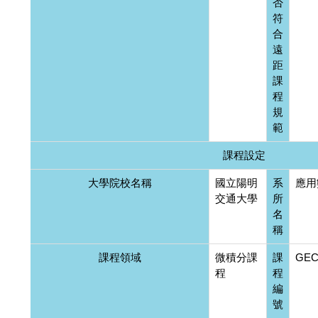
否
符
合
遠
距
課
程
規
範
課程設定
大學院校名稱
國立陽明
系
應用
交通大學
所
名
稱
課程領域
微積分課
課
GEC
程
程
編
號