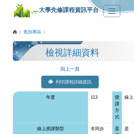
大學先修課程資訊平台
查詢專區
檢視詳細資料
回上一頁
列印課程詳細資訊
年度
113
授
線上
課
方
式
線上授課類型
非同步
是
是