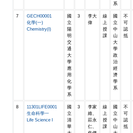
系
7
GECH00001
國
3
李大
線
國
不
化學(一)
立
偉
上
立
可
Chemistry(I)
陽
授
中
認
明
課
山
抵
交
大
通
學
大
政
學
治
應
經
用
濟
化
學
學
系
系
8
11301LIFE0001
國
3
李家
線
國
不
生命科學一
立
維、
上
立
可
Life Science I
清
莊永
授
中
認
華
仁、
課
山
抵
大
焦傳
大