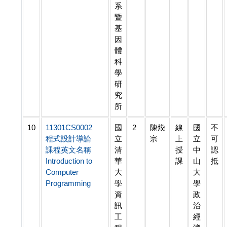
系
暨
基
因
體
科
學
研
究
所
10
11301CS0002
國
2
陳煥
線
國
不
程式設計導論
立
宗
上
立
可
課程英文名稱
清
授
中
認
Introduction to
華
課
山
抵
Computer
大
大
Programming
學
學
資
政
訊
治
工
經