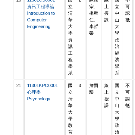
資訊工程導論
立
宗、
上
立
可
Introduction to
清
楊舜
授
中
認
Computer
華
仁、
課
山
抵
Engineering
大
李哲
大
學
榮
學
資
政
訊
治
工
經
程
濟
學
學
系
系
21
11301KPC0001
國
3
詹雨
線
國
不
心理學
立
臻
上
立
可
Psychology
清
授
中
認
華
課
山
抵
大
大
學
學
教
政
育
治