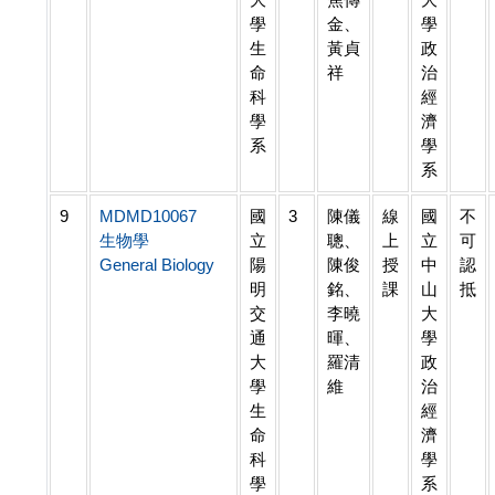
學
金、
學
生
黃貞
政
命
祥
治
科
經
學
濟
系
學
系
9
MDMD10067
國
3
陳儀
線
國
不
生物學
立
聰、
上
立
可
General Biology
陽
陳俊
授
中
認
明
銘、
課
山
抵
交
李曉
大
通
暉、
學
大
羅清
政
學
維
治
生
經
命
濟
科
學
學
系