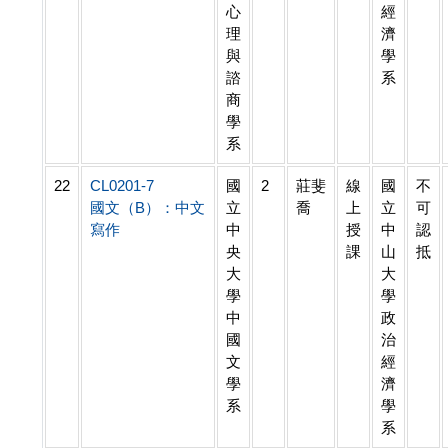
心
經
理
濟
與
學
諮
系
商
學
系
22
CL0201-7
國
2
莊斐
線
國
不
國文（B）：中文
立
喬
上
立
可
寫作
中
授
中
認
央
課
山
抵
大
大
學
學
中
政
國
治
文
經
學
濟
系
學
系