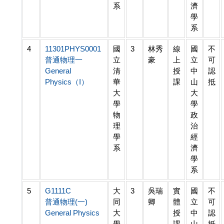
系
濟
學
系
4
11301PHYS0001
國
3
林秀
線
國
不
普通物理一
立
豪
上
立
可
General
清
授
中
認
Physics（I）
華
課
山
抵
大
大
學
學
物
政
理
治
學
經
系
濟
學
系
5
G1111C
大
3
吳瑞
實
國
不
普通物理(一)
同
卿
體
立
可
General Physics
大
授
中
認
學
課
山
抵