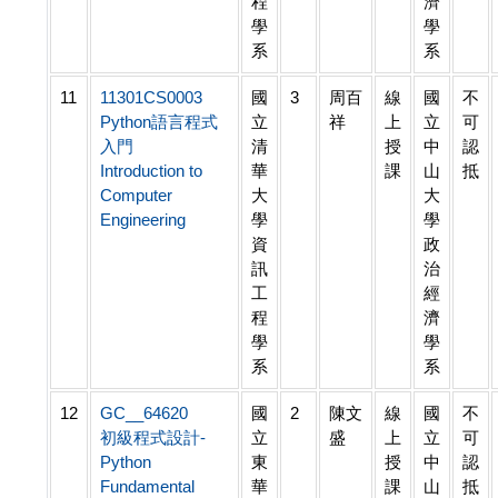
程
濟
學
學
系
系
11
11301CS0003
國
3
周百
線
國
不
Python語言程式
立
祥
上
立
可
入門
清
授
中
認
Introduction to
華
課
山
抵
Computer
大
大
Engineering
學
學
資
政
訊
治
工
經
程
濟
學
學
系
系
12
GC__64620
國
2
陳文
線
國
不
初級程式設計-
立
盛
上
立
可
Python
東
授
中
認
Fundamental
華
課
山
抵