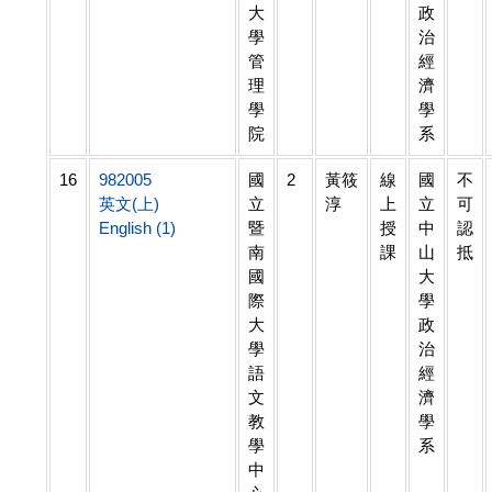
大
政
學
治
管
經
理
濟
學
學
院
系
16
982005
國
2
黃筱
線
國
不
英文(上)
立
淳
上
立
可
English (1)
暨
授
中
認
南
課
山
抵
國
大
際
學
大
政
學
治
語
經
文
濟
教
學
學
系
中