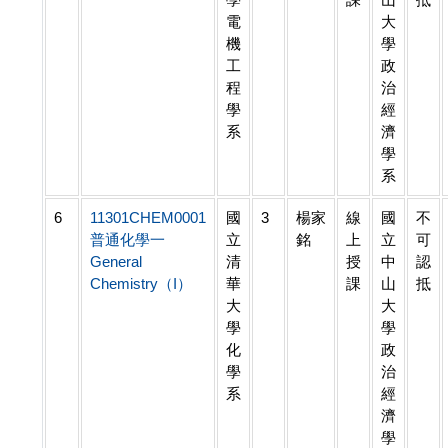
電
大
機
學
工
政
程
治
學
經
系
濟
學
系
6
11301CHEM0001
國
3
楊家
線
國
不
普通化學一
立
銘
上
立
可
General
清
授
中
認
Chemistry（I）
華
課
山
抵
大
大
學
學
化
政
學
治
系
經
濟
學