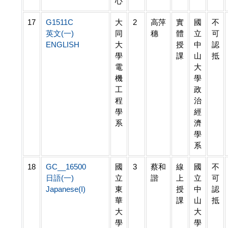
心
17
G1511C
大
2
高萍
實
國
不
英文(一)
同
穗
體
立
可
ENGLISH
大
授
中
認
學
課
山
抵
電
大
機
學
工
政
程
治
學
經
系
濟
學
系
18
GC__16500
國
3
蔡和
線
國
不
日語(一)
立
諧
上
立
可
Japanese(I)
東
授
中
認
華
課
山
抵
大
大
學
學