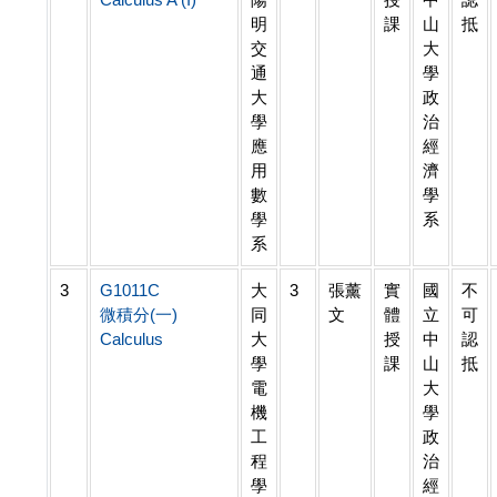
明
課
山
抵
交
大
通
學
大
政
學
治
應
經
用
濟
數
學
學
系
系
3
G1011C
大
3
張薰
實
國
不
微積分(一)
同
文
體
立
可
Calculus
大
授
中
認
學
課
山
抵
電
大
機
學
工
政
程
治
學
經