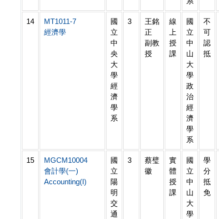
系
14
MT1011-7
國
3
王銘
線
國
不
經濟學
立
正
上
立
可
中
副教
授
中
認
央
授
課
山
抵
大
大
學
學
經
政
濟
治
學
經
系
濟
學
系
15
MGCM10004
國
3
蔡璧
實
國
學
會計學(一)
立
徽
體
立
分
Accounting(I)
陽
授
中
抵
明
課
山
免
交
大
通
學