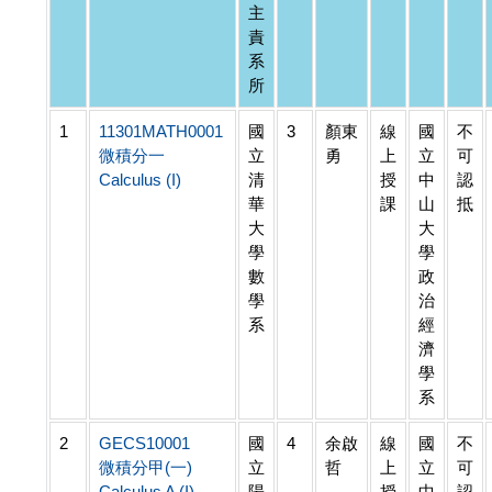
主
責
系
所
1
11301MATH0001
國
3
顏東
線
國
不
微積分一
立
勇
上
立
可
Calculus (I)
清
授
中
認
華
課
山
抵
大
大
學
學
數
政
學
治
系
經
濟
學
系
2
GECS10001
國
4
余啟
線
國
不
微積分甲(一)
立
哲
上
立
可
Calculus A (I)
陽
授
中
認