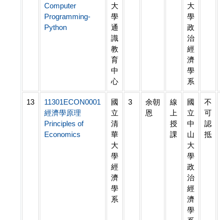
Computer
大
大
Programming-
學
學
Python
通
政
識
治
教
經
育
濟
中
學
心
系
13
11301ECON0001
國
3
余朝
線
國
不
經濟學原理
立
恩
上
立
可
Principles of
清
授
中
認
Economics
華
課
山
抵
大
大
學
學
經
政
濟
治
學
經
系
濟
學