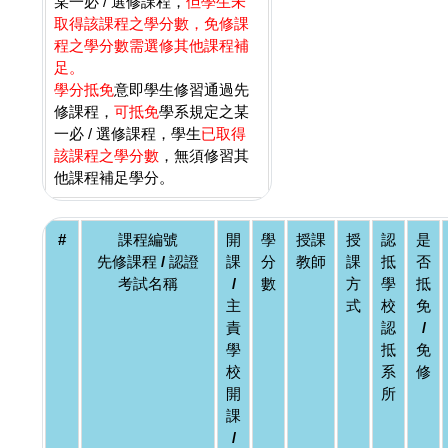
某一必 / 選修課程，
但學生未
取得該課程之學分數，免修課
程之學分數需選修其他課程補
足。
學分抵免
意即學生修習通過先
修課程，
可抵免
學系規定之某
一必 / 選修課程，學生
已取得
該課程之學分數
，無須修習其
他課程補足學分。
#
課程編號
開
學
授課
授
認
是
先修課程 / 認證
課
分
教師
課
抵
否
考試名稱
/
數
方
學
抵
主
式
校
免
責
認
/
學
抵
免
校
系
修
開
所
課
/