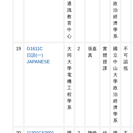
通
政
識
治
教
經
育
濟
中
學
心
系
19
G1611C
大
2
張嘉
實
國
不
日語(一)
同
真
體
立
可
JAPANESE
大
授
中
認
學
課
山
抵
電
大
機
學
工
政
程
治
學
經
系
濟
學
系
20
11301CS0001
國
2
陳煥
線
國
不