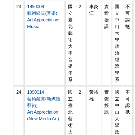
23
1990009
國
2
車炎
實
國
不
藝術鑑賞(音樂)
立
江
體
立
可
Art Appreciation:
臺
授
中
認
Music
北
課
山
抵
藝
大
術
學
大
政
學
治
音
經
樂
濟
學
學
系
系
24
1990014
國
2
黃裕
實
國
不
藝術鑑賞(新媒體
立
雄
體
立
可
藝術)
臺
授
中
認
Art Appreciation
北
課
山
抵
(New Media Art)
藝
大
術
學
大
政