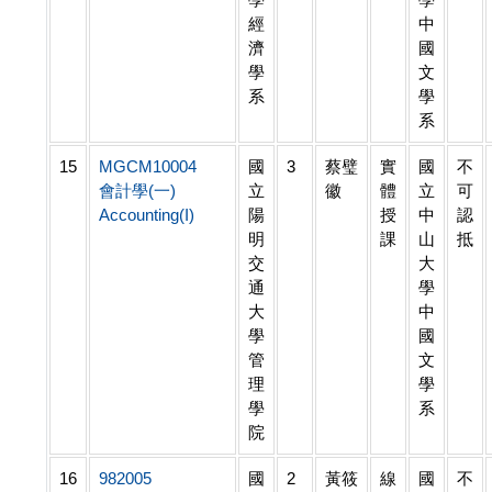
經
中
濟
國
學
文
系
學
系
15
MGCM10004
國
3
蔡璧
實
國
不
會計學(一)
立
徽
體
立
可
Accounting(I)
陽
授
中
認
明
課
山
抵
交
大
通
學
大
中
學
國
管
文
理
學
學
系
院
16
982005
國
2
黃筱
線
國
不