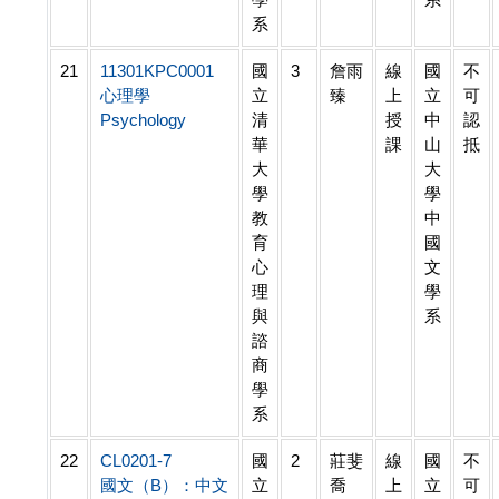
系
21
11301KPC0001
國
3
詹雨
線
國
不
心理學
立
臻
上
立
可
Psychology
清
授
中
認
華
課
山
抵
大
大
學
學
教
中
育
國
心
文
理
學
與
系
諮
商
學
系
22
CL0201-7
國
2
莊斐
線
國
不
國文（B）：中文
立
喬
上
立
可