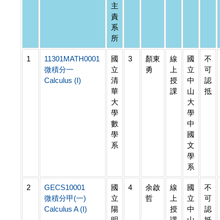
主
責
系
所
1
11301MATH0001
國
3
顏東
線
國
不
微積分一
立
勇
上
立
可
Calculus (I)
清
授
中
認
華
課
山
抵
大
大
學
學
數
中
學
國
系
文
學
系
2
GECS10001
國
4
余啟
線
國
不
微積分甲(一)
立
哲
上
立
可
Calculus A (I)
陽
授
中
認
明
課
山
抵