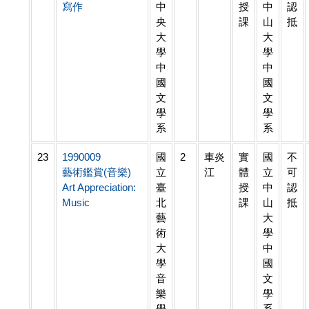
寫作
中
授
中
認
央
課
山
抵
大
大
學
學
中
中
國
國
文
文
學
學
系
系
23
1990009
國
2
車炎
實
國
不
藝術鑑賞(音樂)
立
江
體
立
可
Art Appreciation:
臺
授
中
認
Music
北
課
山
抵
藝
大
術
學
大
中
學
國
音
文
樂
學
學
系