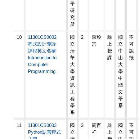
學
研
究
所
10
11301CS0002
國
2
陳煥
線
國
不
程式設計導論
立
宗
上
立
可
課程英文名稱
清
授
中
認
Introduction to
華
課
山
抵
Computer
大
大
Programming
學
學
資
中
訊
國
工
文
程
學
學
系
系
11
11301CS0003
國
3
周百
線
國
不
Python語言程式
立
祥
上
立
可
入門
清
授
中
認