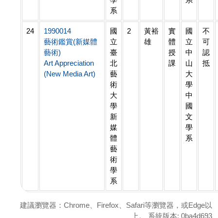
系
24
1990014
國
2
黃裕
實
國
不
藝術鑑賞(新媒體
立
雄
體
立
可
藝術)
臺
授
中
認
Art Appreciation
北
課
山
抵
(New Media Art)
藝
大
術
學
大
中
學
國
新
文
媒
學
體
系
藝
術
學
系
建議瀏覽器：Chrome、Firefox、Safari等瀏覽器，或Edge以
上。 系統版本: 0ba4d693