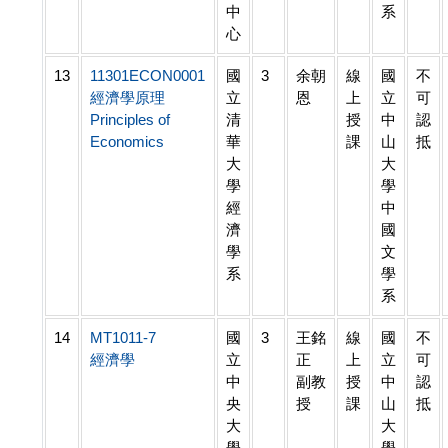
中
系
心
13
11301ECON0001
國
3
余朝
線
國
不
經濟學原理
立
恩
上
立
可
Principles of
清
授
中
認
Economics
華
課
山
抵
大
大
學
學
經
中
濟
國
學
文
系
學
系
14
MT1011-7
國
3
王銘
線
國
不
經濟學
立
正
上
立
可
中
副教
授
中
認
央
授
課
山
抵
大
大
學
學