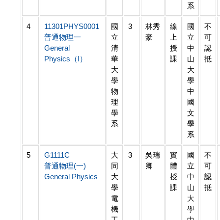
系
4
11301PHYS0001
國
3
林秀
線
國
不
普通物理一
立
豪
上
立
可
General
清
授
中
認
Physics（I）
華
課
山
抵
大
大
學
學
物
中
理
國
學
文
系
學
系
5
G1111C
大
3
吳瑞
實
國
不
普通物理(一)
同
卿
體
立
可
General Physics
大
授
中
認
學
課
山
抵
電
大
機
學
工
中