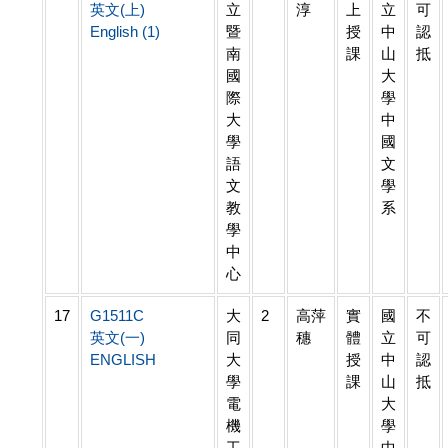
英文(上)
立
淳
上
立
可
English (1)
暨
授
中
認
南
課
山
抵
國
大
際
學
大
中
學
國
語
文
文
學
教
系
學
中
心
17
G1511C
大
2
高萍
實
國
不
英文(一)
同
穗
體
立
可
ENGLISH
大
授
中
認
學
課
山
抵
電
大
機
學
工
中