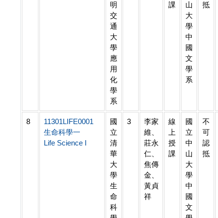
明
課
山
抵
交
大
通
學
大
中
學
國
應
文
用
學
化
系
學
系
8
11301LIFE0001
國
3
李家
線
國
不
生命科學一
立
維、
上
立
可
Life Science I
清
莊永
授
中
認
華
仁、
課
山
抵
大
焦傳
大
學
金、
學
生
黃貞
中
命
祥
國
科
文
學
學