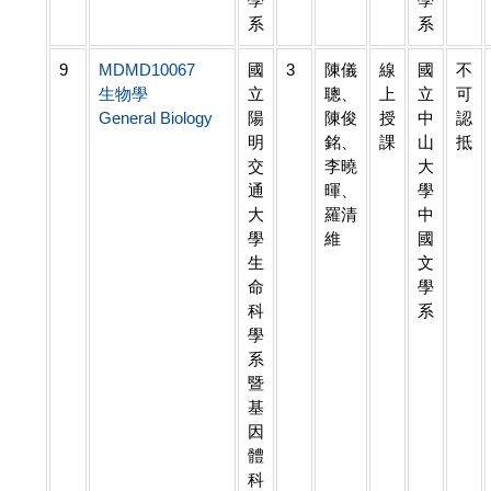
系
系
9
MDMD10067
國
3
陳儀
線
國
不
生物學
立
聰、
上
立
可
General Biology
陽
陳俊
授
中
認
明
銘、
課
山
抵
交
李曉
大
通
暉、
學
大
羅清
中
學
維
國
生
文
命
學
科
系
學
系
暨
基
因
體
科