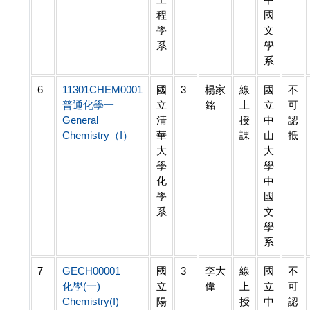
程
國
學
文
系
學
系
6
11301CHEM0001
國
3
楊家
線
國
不
普通化學一
立
銘
上
立
可
General
清
授
中
認
Chemistry（I）
華
課
山
抵
大
大
學
學
化
中
學
國
系
文
學
系
7
GECH00001
國
3
李大
線
國
不
化學(一)
立
偉
上
立
可
Chemistry(I)
陽
授
中
認