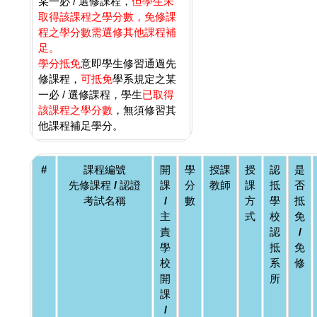
某一必 / 選修課程，
但學生未
取得該課程之學分數，免修課
程之學分數需選修其他課程補
足。
學分抵免
意即學生修習通過先
修課程，
可抵免
學系規定之某
一必 / 選修課程，學生
已取得
該課程之學分數
，無須修習其
他課程補足學分。
#
課程編號
開
學
授課
授
認
是
先修課程 / 認證
課
分
教師
課
抵
否
考試名稱
/
數
方
學
抵
主
式
校
免
責
認
/
學
抵
免
校
系
修
開
所
課
/