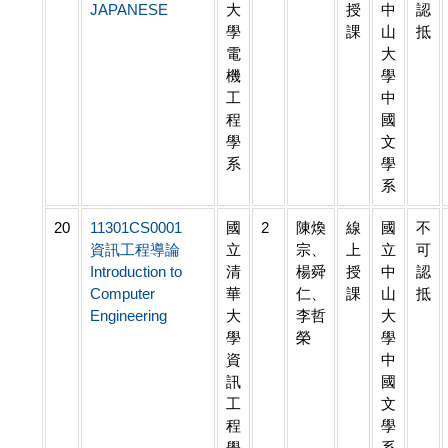
JAPANESE
大
授
中
認
學
課
山
抵
電
大
機
學
工
中
程
國
學
文
系
學
系
20
11301CS0001
國
2
陳煥
線
國
不
資訊工程導論
立
宗、
上
立
可
Introduction to
清
楊舜
授
中
認
Computer
華
仁、
課
山
抵
Engineering
大
李哲
大
學
榮
學
資
中
訊
國
工
文
程
學
學
系