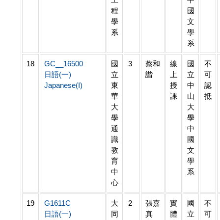
程
國
學
文
系
學
系
18
GC__16500
國
3
蔡和
線
國
不
日語(一)
立
諧
上
立
可
Japanese(I)
東
授
中
認
華
課
山
抵
大
大
學
學
通
中
識
國
教
文
育
學
中
系
心
19
G1611C
大
2
張嘉
實
國
不
日語(一)
同
真
體
立
可