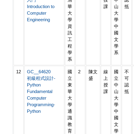
Introduction to
華
課
山
抵
Computer
大
大
Engineering
學
學
資
中
訊
國
工
文
程
學
學
系
系
12
GC__64620
國
2
陳文
線
國
不
初級程式設計-
立
盛
上
立
可
Python
東
授
中
認
Fundamental
華
課
山
抵
Computer
大
大
Programming-
學
學
Python
通
中
識
國
教
文
育
學