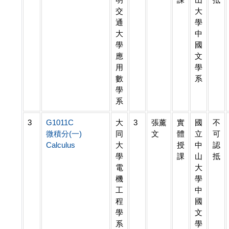
交
大
通
學
大
中
學
國
應
文
用
學
數
系
學
系
3
G1011C
大
3
張薰
實
國
不
微積分(一)
同
文
體
立
可
Calculus
大
授
中
認
學
課
山
抵
電
大
機
學
工
中
程
國
學
文
系
學