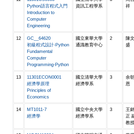
Python語言程式入門
資訊工程學系
祥
Introduction to
Computer
Engineering
12
GC__64620
國立東華大學
2
陳
初級程式設計-Python
通識教育中心
盛
Fundamental
Computer
Programming-Python
13
11301ECON0001
國立清華大學
3
余
經濟學原理
經濟學系
恩
Principles of
Economics
14
MT1011-7
國立中央大學
3
王
經濟學
經濟學系
正 
教