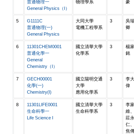
普通物理一
物理學系
豪
General Physics（I）
5
G1111C
大同大學
3
吳
普通物理(一)
電機工程學系
卿
General Physics
6
11301CHEM0001
國立清華大學
3
楊
普通化學一
化學系
銘
General
Chemistry（I）
7
GECH00001
國立陽明交通
3
李
化學(一)
大學
偉
Chemistry(I)
應用化學系
8
11301LIFE0001
國立清華大學
3
李
生命科學一
生命科學系
維
Life Science I
莊
仁
焦