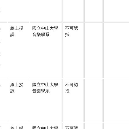
、
貞
儀
線上授
國立中山大學
不可認
、
課
音樂學系
抵
俊
、
曉
、
清
煥
線上授
國立中山大學
不可認
課
音樂學系
抵
百
線上授
國立中山大學
不可認