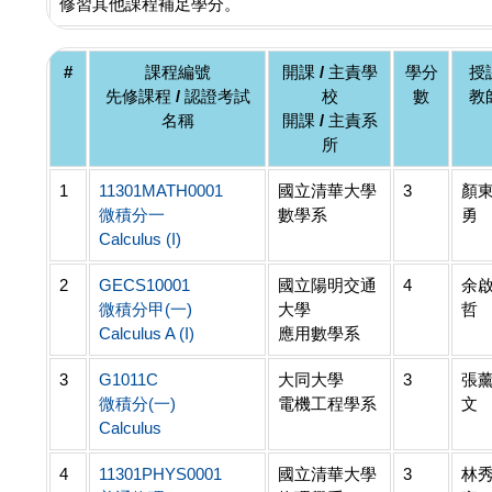
修習其他課程補足學分。
#
課程編號
開課 / 主責學
學分
授
先修課程 / 認證考試
校
數
教
名稱
開課 / 主責系
所
1
11301MATH0001
國立清華大學
3
顏
微積分一
數學系
勇
Calculus (I)
2
GECS10001
國立陽明交通
4
余
微積分甲(一)
大學
哲
Calculus A (I)
應用數學系
3
G1011C
大同大學
3
張
微積分(一)
電機工程學系
文
Calculus
4
11301PHYS0001
國立清華大學
3
林