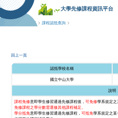
大學先修課程資訊平台
查詢專區
課程認抵查詢
回上一頁
認抵學校名稱
國立中山大學
說明
課程免修
意即學生修習通過先修課程後，
可免修
學系規定之某
免修課程之學分數需選修其他課程補足。
學分抵免
意即學生修習通過先修課程，
可抵免
學系規定之某一