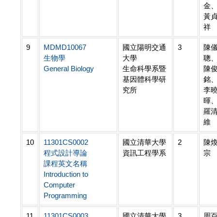
金
黃
祥
9
MDMD10067
國立陽明交通
3
陳
生物學
大學
聰
General Biology
生命科學系暨
陳
基因體科學研
銘
究所
李
暉
羅
維
10
11301CS0002
國立清華大學
2
陳
程式設計導論
資訊工程學系
宗
課程英文名稱
Introduction to
Computer
Programming
11
11301CS0003
國立清華大學
3
周