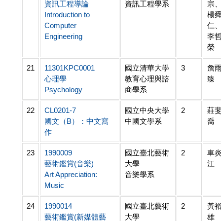
資訊工程導論
資訊工程學系
宗
Introduction to
楊
Computer
仁
Engineering
李
榮
21
11301KPC0001
國立清華大學
3
詹
心理學
教育心理與諮
臻
Psychology
商學系
22
CL0201-7
國立中央大學
2
莊
國文（B）：中文寫
中國文學系
喬
作
23
1990009
國立臺北藝術
2
車
藝術鑑賞(音樂)
大學
江
Art Appreciation:
音樂學系
Music
24
1990014
國立臺北藝術
2
黃
藝術鑑賞(新媒體藝
大學
雄