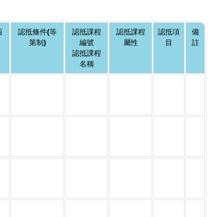
百
認抵條件(等
認抵課程
認抵課程
認抵項
備
第制)
編號
屬性
目
註
認抵課程
名稱