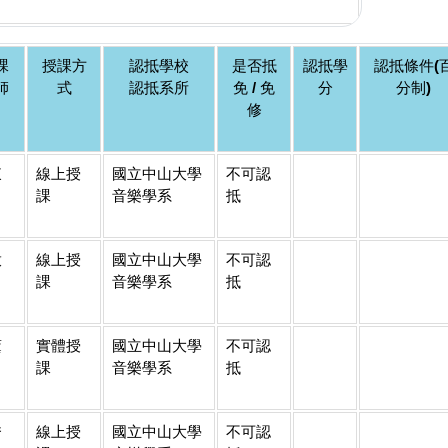
課
授課方
認抵學校
是否抵
認抵學
認抵條件(
師
式
認抵系所
免 / 免
分
分制)
修
東
線上授
國立中山大學
不可認
課
音樂學系
抵
啟
線上授
國立中山大學
不可認
課
音樂學系
抵
薰
實體授
國立中山大學
不可認
課
音樂學系
抵
秀
線上授
國立中山大學
不可認