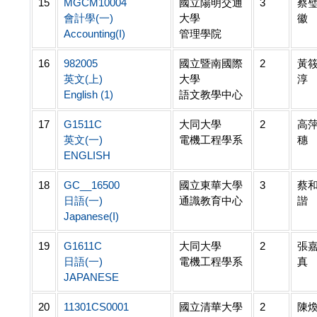
15
MGCM10004
國立陽明交通
3
蔡
會計學(一)
大學
徽
Accounting(I)
管理學院
16
982005
國立暨南國際
2
黃
英文(上)
大學
淳
English (1)
語文教學中心
17
G1511C
大同大學
2
高
英文(一)
電機工程學系
穗
ENGLISH
18
GC__16500
國立東華大學
3
蔡
日語(一)
通識教育中心
諧
Japanese(I)
19
G1611C
大同大學
2
張
日語(一)
電機工程學系
真
JAPANESE
20
11301CS0001
國立清華大學
2
陳