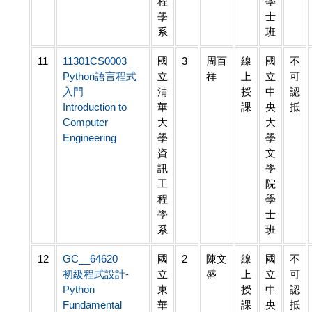
程
學
學
士
系
班
11
11301CS0003
國
3
周百
線
國
不
Python語言程式
立
祥
上
立
可
入門
清
授
中
認
Introduction to
華
課
央
抵
Computer
大
大
Engineering
學
學
資
文
訊
學
工
院
程
學
學
士
系
班
12
GC__64620
國
2
陳文
線
國
不
初級程式設計-
立
盛
上
立
可
Python
東
授
中
認
Fundamental
華
課
央
抵