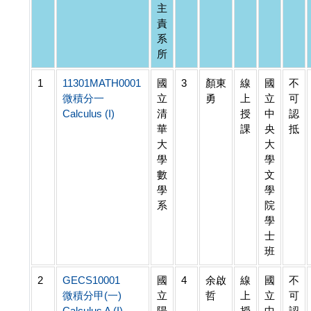
主
責
系
所
1
11301MATH0001
國
3
顏東
線
國
不
微積分一
立
勇
上
立
可
Calculus (I)
清
授
中
認
華
課
央
抵
大
大
學
學
數
文
學
學
系
院
學
士
班
2
GECS10001
國
4
余啟
線
國
不
微積分甲(一)
立
哲
上
立
可
Calculus A (I)
陽
授
中
認