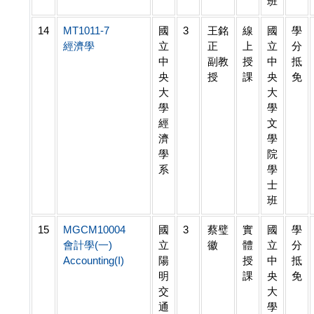
班
14
MT1011-7
國
3
王銘
線
國
學
經濟學
立
正
上
立
分
中
副教
授
中
抵
央
授
課
央
免
大
大
學
學
經
文
濟
學
學
院
系
學
士
班
15
MGCM10004
國
3
蔡璧
實
國
學
會計學(一)
立
徽
體
立
分
Accounting(I)
陽
授
中
抵
明
課
央
免
交
大
通
學