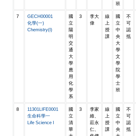
班
7
GECH00001
國
3
李大
線
國
不
化學(一)
立
偉
上
立
可
Chemistry(I)
陽
授
中
認
明
課
央
抵
交
大
通
學
大
文
學
學
應
院
用
學
化
士
學
班
系
8
11301LIFE0001
國
3
李家
線
國
不
生命科學一
立
維、
上
立
可
Life Science I
清
莊永
授
中
認
華
仁、
課
央
抵
大
焦傳
大