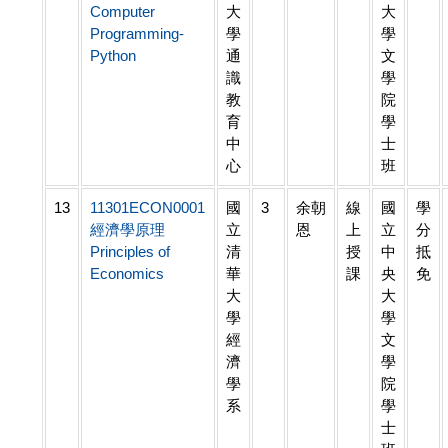
Computer
大
大
Programming-
學
學
Python
通
文
識
學
教
院
育
學
中
士
心
班
13
11301ECON0001
國
3
余朝
線
國
學
經濟學原理
立
恩
上
立
分
Principles of
清
授
中
抵
Economics
華
課
央
免
大
大
學
學
經
文
濟
學
學
院
系
學
士