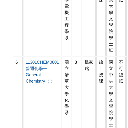
電
大
機
學
工
文
程
學
學
院
系
學
士
班
6
11301CHEM0001
國
3
楊家
線
國
不
普通化學一
立
銘
上
立
可
General
清
授
中
認
Chemistry（I）
華
課
央
抵
大
大
學
學
化
文
學
學
系
院
學
士