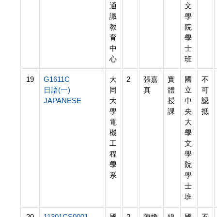
通
文
識
學
教
院
育
學
中
士
心
班
19
G1611C
大
2
張嘉
實
國
不
日語(一)
同
真
體
立
可
JAPANESE
大
授
中
認
學
課
央
抵
電
大
機
學
工
文
程
學
學
院
系
學
士
班
20
11301CS0001
國
2
陳煥
線
國
不