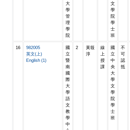
大
文
學
學
管
院
理
學
學
士
院
班
16
982005
國
2
黃筱
線
國
不
英文(上)
立
淳
上
立
可
English (1)
暨
授
中
認
南
課
央
抵
國
大
際
學
大
文
學
學
語
院
文
學
教
士
學
班
中