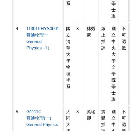
系
學
士
班
4
11301PHYS0001
國
3
林秀
線
國
不
普通物理一
立
豪
上
立
可
General
清
授
中
認
Physics（I）
華
課
央
抵
大
大
學
學
物
文
理
學
學
院
系
學
士
班
5
G1111C
大
3
吳瑞
實
國
不
普通物理(一)
同
卿
體
立
可
General Physics
大
授
中
認
學
課
央
抵