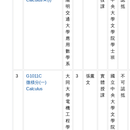
明
課
央
抵
交
大
通
學
大
文
學
學
應
院
用
學
數
士
學
班
系
3
G1011C
大
3
張薰
實
國
不
微積分(一)
同
文
體
立
可
Calculus
大
授
中
認
學
課
央
抵
電
大
機
學
工
文
程
學
學
院