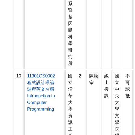
系
暨
基
因
體
科
學
研
究
所
10
11301CS0002
國
2
陳煥
線
國
不
程式設計導論
立
宗
上
立
可
課程英文名稱
清
授
中
認
Introduction to
華
課
央
抵
Computer
大
大
Programming
學
學
資
文
訊
學
工
院