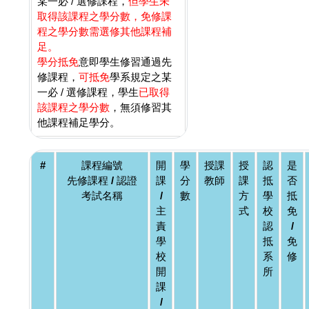
某一必 / 選修課程，
但學生未
取得該課程之學分數，免修課
程之學分數需選修其他課程補
足。
學分抵免
意即學生修習通過先
修課程，
可抵免
學系規定之某
一必 / 選修課程，學生
已取得
該課程之學分數
，無須修習其
他課程補足學分。
#
課程編號
開
學
授課
授
認
是
先修課程 / 認證
課
分
教師
課
抵
否
考試名稱
/
數
方
學
抵
主
式
校
免
責
認
/
學
抵
免
校
系
修
開
所
課
/