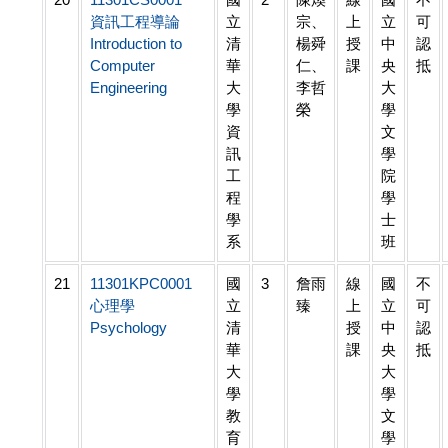
資訊工程導論
立
宗、
上
立
可
Introduction to
清
楊舜
授
中
認
Computer
華
仁、
課
央
抵
Engineering
大
李哲
大
學
榮
學
資
文
訊
學
工
院
程
學
學
士
系
班
21
11301KPC0001
國
3
詹雨
線
國
不
心理學
立
臻
上
立
可
Psychology
清
授
中
認
華
課
央
抵
大
大
學
學
教
文
育
學