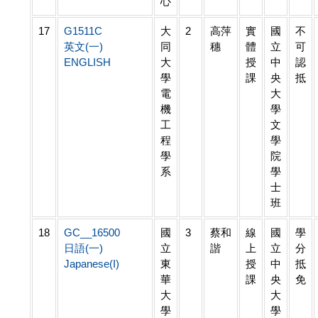
心
17
G1511C
大
2
高萍
實
國
不
英文(一)
同
穗
體
立
可
ENGLISH
大
授
中
認
學
課
央
抵
電
大
機
學
工
文
程
學
學
院
系
學
士
班
18
GC__16500
國
3
蔡和
線
國
學
日語(一)
立
諧
上
立
分
Japanese(I)
東
授
中
抵
華
課
央
免
大
大
學
學