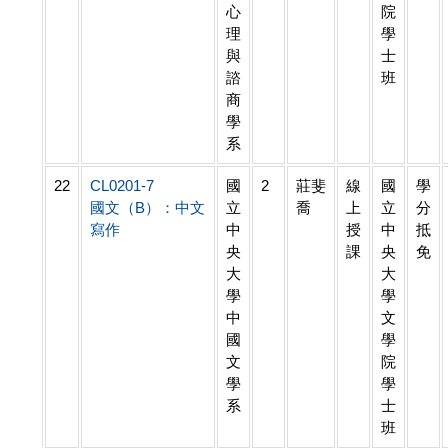
心
院
理
學
與
士
諮
班
商
學
系
22
CL0201-7
國
2
莊斐
線
國
學
國文（B）：中文
立
喬
上
立
分
寫作
中
授
中
抵
央
課
央
免
大
大
學
學
中
文
國
學
文
院
學
學
系
士
班