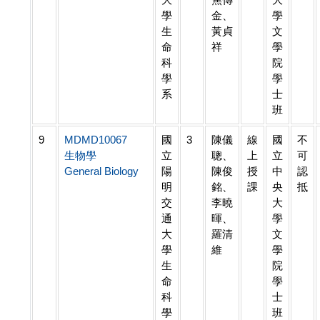
學
金、
學
生
黃貞
文
命
祥
學
科
院
學
學
系
士
班
9
MDMD10067
國
3
陳儀
線
國
不
生物學
立
聰、
上
立
可
General Biology
陽
陳俊
授
中
認
明
銘、
課
央
抵
交
李曉
大
通
暉、
學
大
羅清
文
學
維
學
生
院
命
學
科
士
學
班