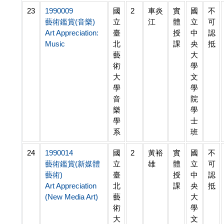
23
1990009
國
2
車炎
實
國
不
藝術鑑賞(音樂)
立
江
體
立
可
Art Appreciation:
臺
授
中
認
Music
北
課
央
抵
藝
大
術
學
大
文
學
學
音
院
樂
學
學
士
系
班
24
1990014
國
2
黃裕
實
國
不
藝術鑑賞(新媒體
立
雄
體
立
可
藝術)
臺
授
中
認
Art Appreciation
北
課
央
抵
(New Media Art)
藝
大
術
學
大
文