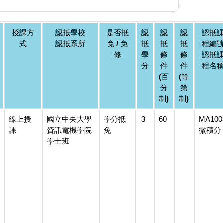
授課方
認抵學校
是否抵
認
認
認
認抵
式
認抵系所
免 / 免
抵
抵
抵
程編
修
學
條
條
認抵
分
件
件
程名
(百
(等
分
第
制)
制)
線上授
國立中央大學
學分抵
3
60
MA100
課
資訊電機學院
免
微積分
學士班