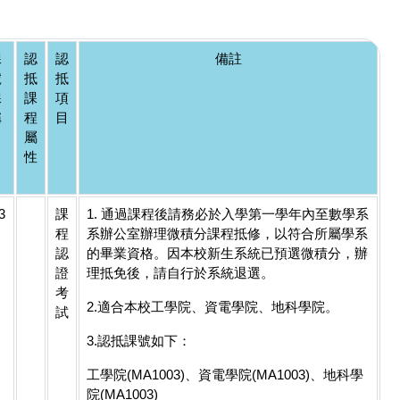
課
認
認
備註
號
抵
抵
課
課
項
稱
程
目
屬
性
3
課
1. 通過課程後請務必於入學第一學年內至數學系
程
系辦公室辦理微積分課程抵修，以符合所屬學系
認
的畢業資格。因本校新生系統已預選微積分，辦
證
理抵免後，請自行於系統退選。
考
2.適合本校工學院、資電學院、地科學院。
試
3.認抵課號如下：
工學院(MA1003)、資電學院(MA1003)、地科學
院(MA1003)