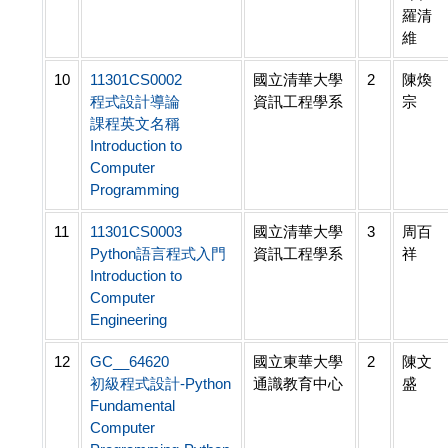
羅清
維
10
11301CS0002
國立清華大學
2
陳煥
程式設計導論
資訊工程學系
宗
課程英文名稱
Introduction to
Computer
Programming
11
11301CS0003
國立清華大學
3
周百
Python語言程式入門
資訊工程學系
祥
Introduction to
Computer
Engineering
12
GC__64620
國立東華大學
2
陳文
初級程式設計-Python
通識教育中心
盛
Fundamental
Computer