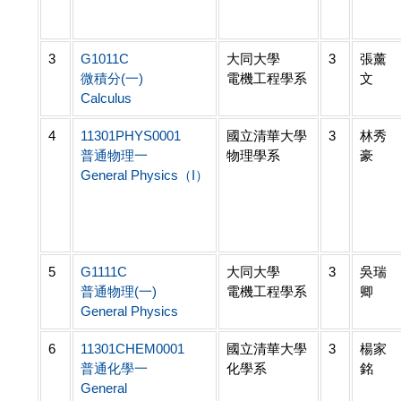
3
G1011C
大同大學
3
張薰
微積分(一)
電機工程學系
文
Calculus
4
11301PHYS0001
國立清華大學
3
林秀
普通物理一
物理學系
豪
General Physics（I）
5
G1111C
大同大學
3
吳瑞
普通物理(一)
電機工程學系
卿
General Physics
6
11301CHEM0001
國立清華大學
3
楊家
普通化學一
化學系
銘
General