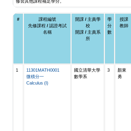
修習其他課程補足學分。
#
課程編號
開課 / 主責學
學
授課
先修課程 / 認證考試
校
分
教師
名稱
開課 / 主責系
數
所
1
11301MATH0001
國立清華大學
3
顏東
微積分一
數學系
勇
Calculus (I)