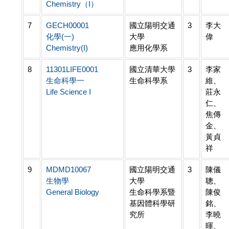
Chemistry（I）
7
GECH00001
國立陽明交通
3
李大
化學(一)
大學
偉
Chemistry(I)
應用化學系
8
11301LIFE0001
國立清華大學
3
李家
生命科學一
生命科學系
維、
Life Science I
莊永
仁、
焦傳
金、
黃貞
祥
9
MDMD10067
國立陽明交通
3
陳儀
生物學
大學
聰、
General Biology
生命科學系暨
陳俊
基因體科學研
銘、
究所
李曉
暉、