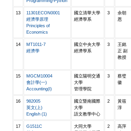
Programming-Python
13
11301ECON0001
國立清華大學
3
余朝
經濟學原理
經濟學系
恩
Principles of
Economics
14
MT1011-7
國立中央大學
3
王銘
經濟學
經濟學系
正 副
教授
15
MGCM10004
國立陽明交通
3
蔡璧
會計學(一)
大學
徽
Accounting(I)
管理學院
16
982005
國立暨南國際
2
黃筱
英文(上)
大學
淳
English (1)
語文教學中心
17
G1511C
大同大學
2
高萍