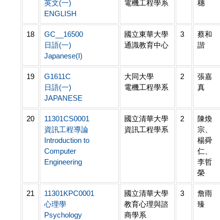
英文(一)
電機工程學系
穗
ENGLISH
18
GC__16500
國立東華大學
3
蔡和
日語(一)
通識教育中心
諧
Japanese(I)
19
G1611C
大同大學
2
張嘉
日語(一)
電機工程學系
真
JAPANESE
20
11301CS0001
國立清華大學
2
陳煥
資訊工程導論
資訊工程學系
宗、
Introduction to
楊舜
Computer
仁、
Engineering
李哲
榮
21
11301KPC0001
國立清華大學
3
詹雨
心理學
教育心理與諮
臻
Psychology
商學系