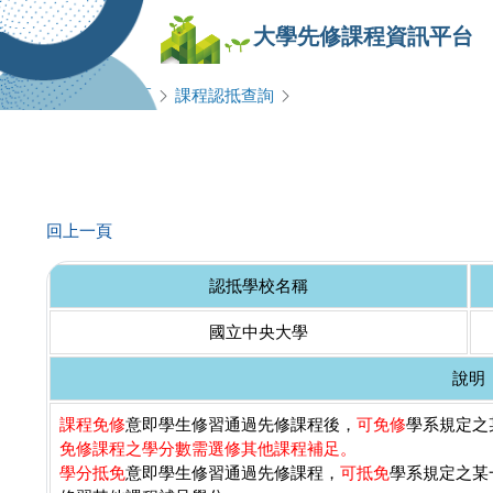
大學先修課程資訊平台
查詢專區
課程認抵查詢
回上一頁
認抵學校名稱
國立中央大學
說明
課程免修
意即學生修習通過先修課程後，
可免修
學系規定之某
免修課程之學分數需選修其他課程補足。
學分抵免
意即學生修習通過先修課程，
可抵免
學系規定之某一