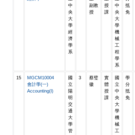
中
副教
授
中
抵
央
授
課
央
免
大
大
學
學
經
機
濟
械
學
工
系
程
學
系
15
MGCM10004
國
3
蔡璧
實
國
學
會計學(一)
立
徽
體
立
分
Accounting(I)
陽
授
中
抵
明
課
央
免
交
大
通
學
大
機
學
械
管
工