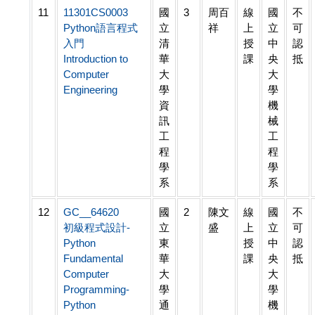
11
11301CS0003
國
3
周百
線
國
不
Python語言程式
立
祥
上
立
可
入門
清
授
中
認
Introduction to
華
課
央
抵
Computer
大
大
Engineering
學
學
資
機
訊
械
工
工
程
程
學
學
系
系
12
GC__64620
國
2
陳文
線
國
不
初級程式設計-
立
盛
上
立
可
Python
東
授
中
認
Fundamental
華
課
央
抵
Computer
大
大
Programming-
學
學
Python
通
機