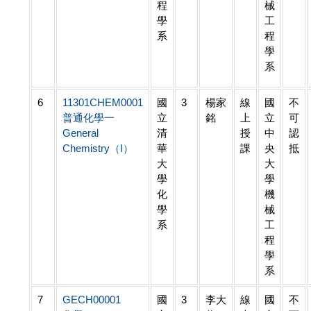
程
械
學
工
系
程
學
系
6
11301CHEM0001
國
3
楊家
線
國
不
普通化學一
立
銘
上
立
可
General
清
授
中
認
Chemistry（I）
華
課
央
抵
大
大
學
學
化
機
學
械
系
工
程
學
系
7
GECH00001
國
3
李大
線
國
不