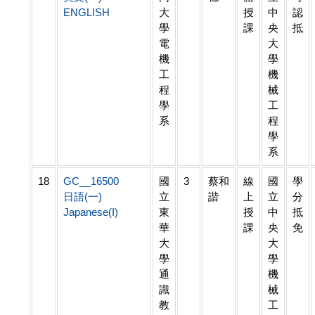
ENGLISH
大
授
中
認
學
課
央
抵
電
大
機
學
工
機
程
械
學
工
系
程
學
系
18
GC__16500
國
3
蔡和
線
國
學
日語(一)
立
諧
上
立
分
Japanese(I)
東
授
中
抵
華
課
央
免
大
大
學
學
通
機
識
械
教
工