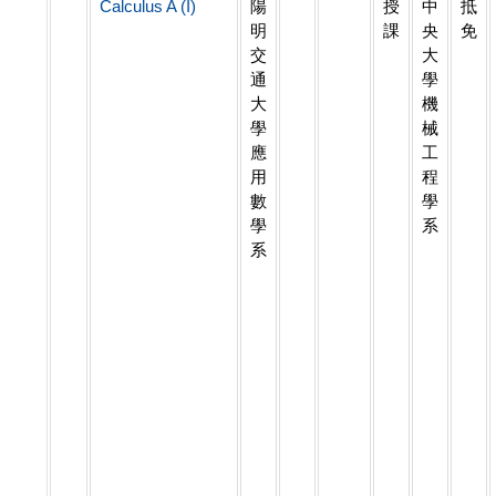
Calculus A (I)
陽
授
中
抵
明
課
央
免
交
大
通
學
大
機
學
械
應
工
用
程
數
學
學
系
系