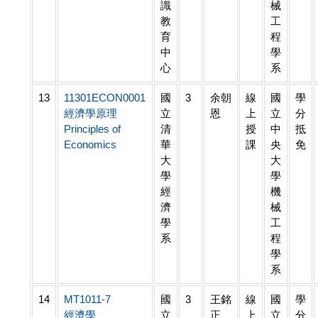
識
械
教
工
育
程
中
學
心
系
13
11301ECON0001
國
3
余朝
線
國
學
經濟學原理
立
恩
上
立
分
Principles of
清
授
中
抵
Economics
華
課
央
免
大
大
學
學
經
機
濟
械
學
工
系
程
學
系
14
MT1011-7
國
3
王銘
線
國
學
經濟學
立
正
上
立
分