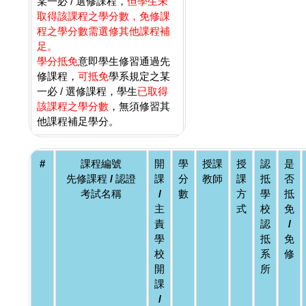
某一必 / 選修課程，
但學生未
取得該課程之學分數，免修課
程之學分數需選修其他課程補
足。
學分抵免
意即學生修習通過先
修課程，
可抵免
學系規定之某
一必 / 選修課程，學生
已取得
該課程之學分數
，無須修習其
他課程補足學分。
#
課程編號
開
學
授課
授
認
是
先修課程 / 認證
課
分
教師
課
抵
否
考試名稱
/
數
方
學
抵
主
式
校
免
責
認
/
學
抵
免
校
系
修
開
所
課
/