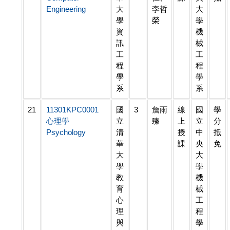
Engineering
大
李哲
大
學
榮
學
資
機
訊
械
工
工
程
程
學
學
系
系
21
11301KPC0001
國
3
詹雨
線
國
學
心理學
立
臻
上
立
分
Psychology
清
授
中
抵
華
課
央
免
大
大
學
學
教
機
育
械
心
工
理
程
與
學