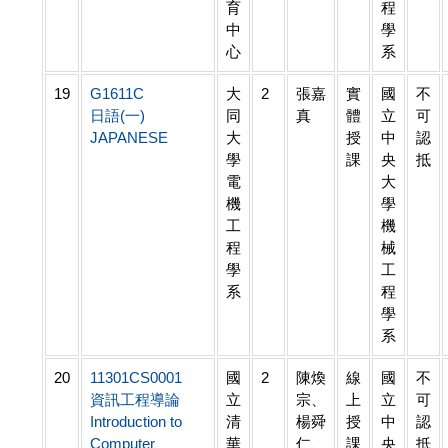
育
程
中
學
心
系
19
G1611C
大
2
張嘉
實
國
不
日語(一)
同
真
體
立
可
JAPANESE
大
授
中
認
學
課
央
抵
電
大
機
學
工
機
程
械
學
工
系
程
學
系
20
11301CS0001
國
2
陳煥
線
國
不
資訊工程導論
立
宗、
上
立
可
Introduction to
清
楊舜
授
中
認
Computer
華
仁、
課
央
抵