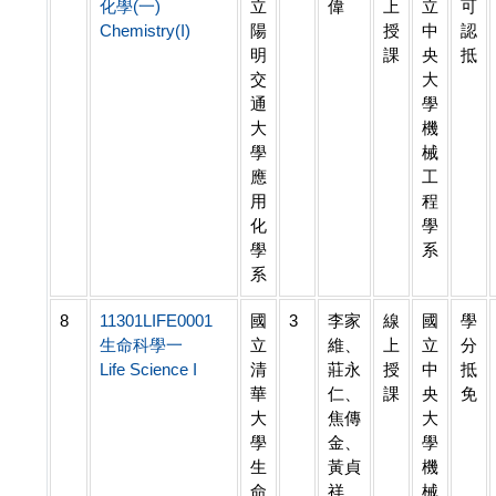
化學(一)
立
偉
上
立
可
Chemistry(I)
陽
授
中
認
明
課
央
抵
交
大
通
學
大
機
學
械
應
工
用
程
化
學
學
系
系
8
11301LIFE0001
國
3
李家
線
國
學
生命科學一
立
維、
上
立
分
Life Science I
清
莊永
授
中
抵
華
仁、
課
央
免
大
焦傳
大
學
金、
學
生
黃貞
機
命
祥
械