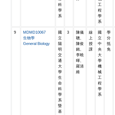
科
工
學
程
系
學
系
9
MDMD10067
國
3
陳儀
線
國
學
生物學
立
聰、
上
立
分
General Biology
陽
陳俊
授
中
抵
明
銘、
課
央
免
交
李曉
大
通
暉、
學
大
羅清
機
學
維
械
生
工
命
程
科
學
學
系
系
暨
基