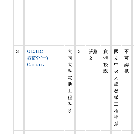
3
G1011C
大
3
張薰
實
國
不
微積分(一)
同
文
體
立
可
Calculus
大
授
中
認
學
課
央
抵
電
大
機
學
工
機
程
械
學
工
系
程
學
系