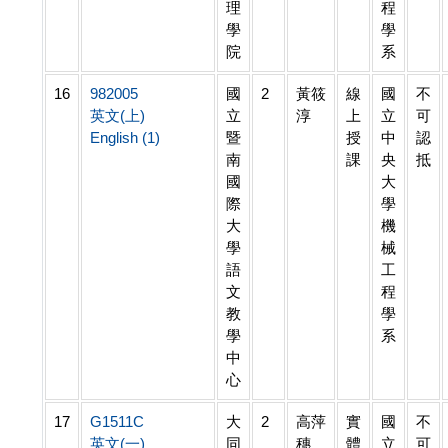
理
程
學
學
院
系
16
982005
國
2
黃筱
線
國
不
英文(上)
立
淳
上
立
可
English (1)
暨
授
中
認
南
課
央
抵
國
大
際
學
大
機
學
械
語
工
文
程
教
學
學
系
中
心
17
G1511C
大
2
高萍
實
國
不
英文(一)
同
穗
體
立
可