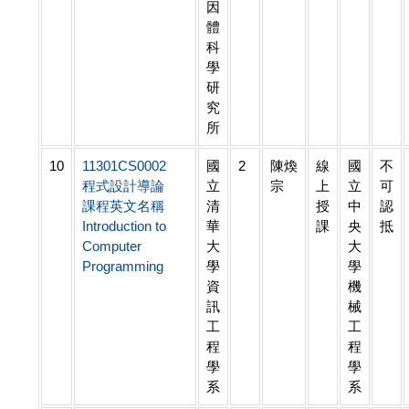
因
體
科
學
研
究
所
10
11301CS0002
國
2
陳煥
線
國
不
程式設計導論
立
宗
上
立
可
課程英文名稱
清
授
中
認
Introduction to
華
課
央
抵
Computer
大
大
Programming
學
學
資
機
訊
械
工
工
程
程
學
學
系
系