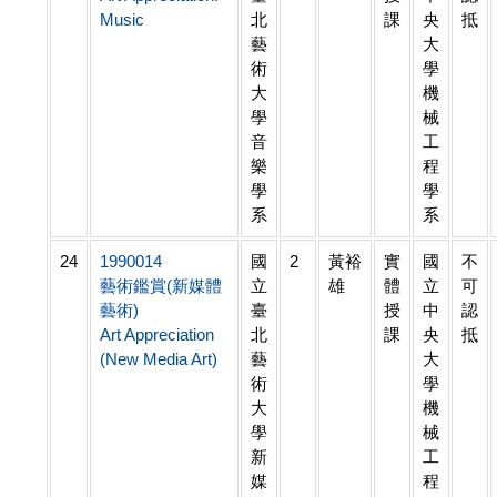
Music
北
課
央
抵
藝
大
術
學
大
機
學
械
音
工
樂
程
學
學
系
系
24
1990014
國
2
黃裕
實
國
不
藝術鑑賞(新媒體
立
雄
體
立
可
藝術)
臺
授
中
認
Art Appreciation
北
課
央
抵
(New Media Art)
藝
大
術
學
大
機
學
械
新
工
媒
程