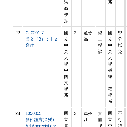
諮
系
商
學
系
22
CL0201-7
國
2
莊斐
線
國
學
國文（B）：中文
立
喬
上
立
分
寫作
中
授
中
抵
央
課
央
免
大
大
學
學
中
機
國
械
文
工
學
程
系
學
系
23
1990009
國
2
車炎
實
國
不
藝術鑑賞(音樂)
立
江
體
立
可
Art Appreciation:
臺
授
中
認