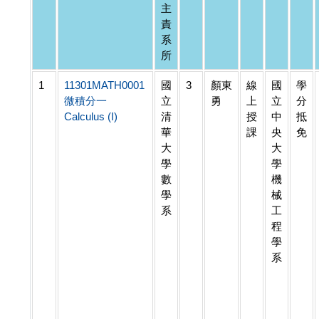
主
責
系
所
1
11301MATH0001
國
3
顏東
線
國
學
微積分一
立
勇
上
立
分
Calculus (I)
清
授
中
抵
華
課
央
免
大
大
學
學
數
機
學
械
系
工
程
學
系