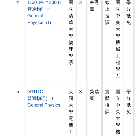
4
11301PHYS0001
國
3
林秀
線
國
學
普通物理一
立
豪
上
立
分
General
清
授
中
抵
Physics（I）
華
課
央
免
大
大
學
學
物
機
理
械
學
工
系
程
學
系
5
G1111C
大
3
吳瑞
實
國
學
普通物理(一)
同
卿
體
立
分
General Physics
大
授
中
抵
學
課
央
免
電
大
機
學
工
機