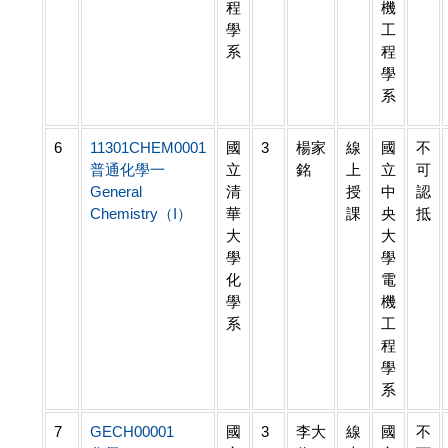
程
機
學
工
系
程
學
系
6
11301CHEM0001
國
3
楊家
線
國
不
普通化學一
立
銘
上
立
可
General
清
授
中
認
Chemistry（I）
華
課
央
抵
大
大
學
學
化
電
學
機
系
工
程
學
系
7
GECH00001
國
3
李大
線
國
不