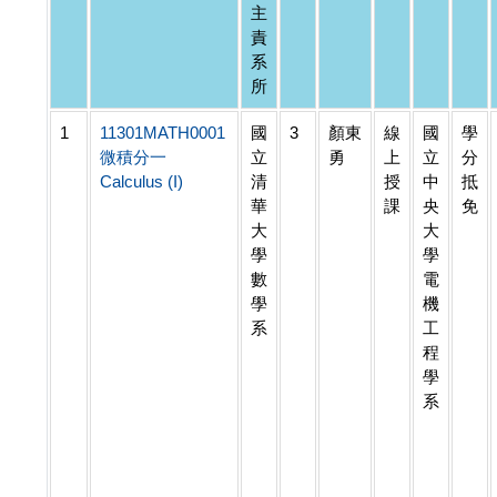
主
責
系
所
1
11301MATH0001
國
3
顏東
線
國
學
微積分一
立
勇
上
立
分
Calculus (I)
清
授
中
抵
華
課
央
免
大
大
學
學
數
電
學
機
系
工
程
學
系