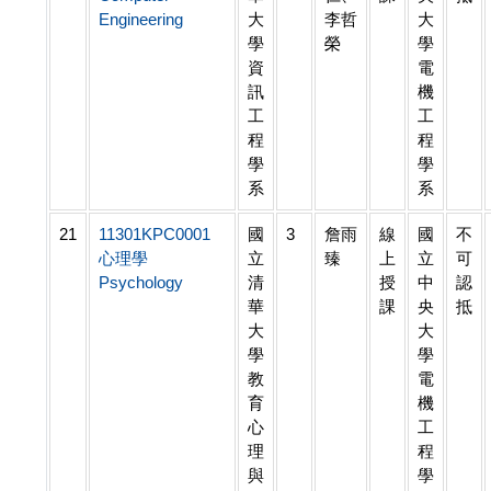
Engineering
大
李哲
大
學
榮
學
資
電
訊
機
工
工
程
程
學
學
系
系
21
11301KPC0001
國
3
詹雨
線
國
不
心理學
立
臻
上
立
可
Psychology
清
授
中
認
華
課
央
抵
大
大
學
學
教
電
育
機
心
工
理
程
與
學