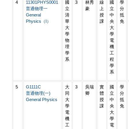
4
11301PHYS0001
國
3
林秀
線
國
學
普通物理一
立
豪
上
立
分
General
清
授
中
抵
Physics（I）
華
課
央
免
大
大
學
學
物
電
理
機
學
工
系
程
學
系
5
G1111C
大
3
吳瑞
實
國
學
普通物理(一)
同
卿
體
立
分
General Physics
大
授
中
抵
學
課
央
免
電
大
機
學
工
電