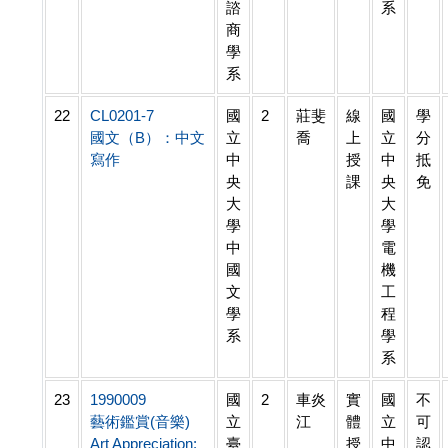
諮
系
商
學
系
22
CL0201-7
國
2
莊斐
線
國
學
國文（B）：中文
立
喬
上
立
分
寫作
中
授
中
抵
央
課
央
免
大
大
學
學
中
電
國
機
文
工
學
程
系
學
系
23
1990009
國
2
車炎
實
國
不
藝術鑑賞(音樂)
立
江
體
立
可
Art Appreciation:
臺
授
中
認