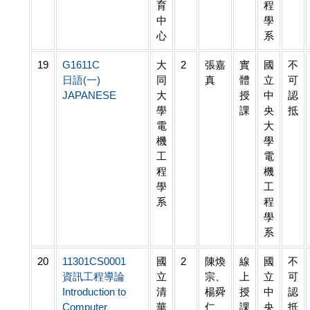
育
程
中
學
心
系
19
G1611C
大
2
張嘉
實
國
不
日語(一)
同
真
體
立
可
JAPANESE
大
授
中
認
學
課
央
抵
電
大
機
學
工
電
程
機
學
工
系
程
學
系
20
11301CS0001
國
2
陳煥
線
國
不
資訊工程導論
立
宗、
上
立
可
Introduction to
清
楊舜
授
中
認
Computer
華
仁、
課
央
抵