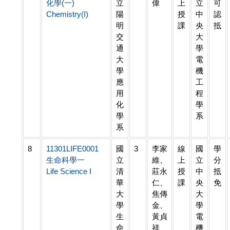
化學(一)
立
偉
上
立
可
Chemistry(I)
陽
授
中
認
明
課
央
抵
交
大
通
學
大
電
學
機
應
工
用
程
化
學
學
系
系
8
11301LIFE0001
國
3
李家
線
國
學
生命科學一
立
維、
上
立
分
Life Science I
清
莊永
授
中
抵
華
仁、
課
央
免
大
焦傳
大
學
金、
學
生
黃貞
電
命
祥
機