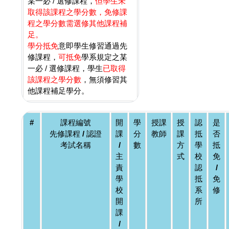
某一必 / 選修課程，
但學生未
取得該課程之學分數，免修課
程之學分數需選修其他課程補
足。
學分抵免
意即學生修習通過先
修課程，
可抵免
學系規定之某
一必 / 選修課程，學生
已取得
該課程之學分數
，無須修習其
他課程補足學分。
#
課程編號
開
學
授課
授
認
是
先修課程 / 認證
課
分
教師
課
抵
否
考試名稱
/
數
方
學
抵
主
式
校
免
責
認
/
學
抵
免
校
系
修
開
所
課
/