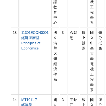
識
機
教
工
育
程
中
學
心
系
13
11301ECON0001
國
3
余朝
線
國
學
經濟學原理
立
恩
上
立
分
Principles of
清
授
中
抵
Economics
華
課
央
免
大
大
學
學
經
電
濟
機
學
工
系
程
學
系
14
MT1011-7
國
3
王銘
線
國
學
經濟學
立
正
上
立
分