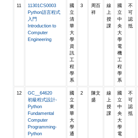
11
11301CS0003
國
3
周百
線
國
不
Python語言程式
立
祥
上
立
可
入門
清
授
中
認
Introduction to
華
課
央
抵
Computer
大
大
Engineering
學
學
資
電
訊
機
工
工
程
程
學
學
系
系
12
GC__64620
國
2
陳文
線
國
不
初級程式設計-
立
盛
上
立
可
Python
東
授
中
認
Fundamental
華
課
央
抵
Computer
大
大
Programming-
學
學
Python
通
電