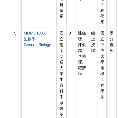
科
工
學
程
系
學
系
9
MDMD10067
國
3
陳儀
線
國
學
生物學
立
聰、
上
立
分
General Biology
陽
陳俊
授
中
抵
明
銘、
課
央
免
交
李曉
大
通
暉、
學
大
羅清
電
學
維
機
生
工
命
程
科
學
學
系
系
暨
基