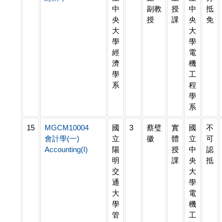
中
副教
授
中
抵
央
授
課
央
免
大
大
學
學
經
電
濟
機
學
工
系
程
學
系
15
MGCM10004
國
3
蔡璧
實
國
不
會計學(一)
立
徽
體
立
可
Accounting(I)
陽
授
中
認
明
課
央
抵
交
大
通
學
大
電
學
機
管
工