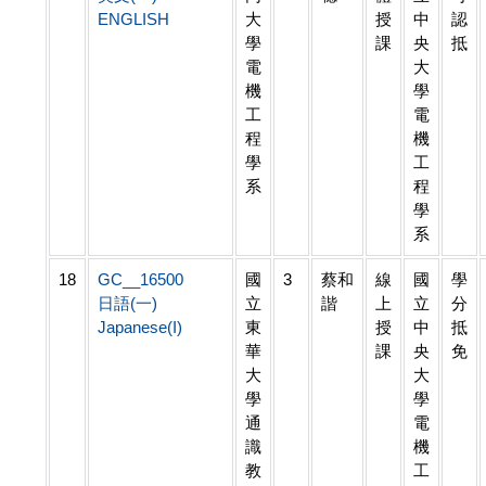
ENGLISH
大
授
中
認
學
課
央
抵
電
大
機
學
工
電
程
機
學
工
系
程
學
系
18
GC__16500
國
3
蔡和
線
國
學
日語(一)
立
諧
上
立
分
Japanese(I)
東
授
中
抵
華
課
央
免
大
大
學
學
通
電
識
機
教
工