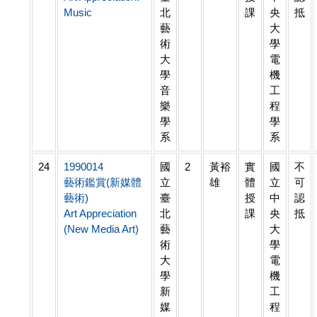
Music
北
課
央
抵
藝
大
術
學
大
電
學
機
音
工
樂
程
學
學
系
系
24
1990014
國
2
黃裕
實
國
不
藝術鑑賞(新媒體
立
雄
體
立
可
藝術)
臺
授
中
認
Art Appreciation
北
課
央
抵
(New Media Art)
藝
大
術
學
大
電
學
機
新
工
媒
程