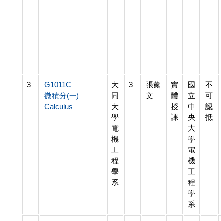
3
G1011C
大
3
張薰
實
國
不
微積分(一)
同
文
體
立
可
Calculus
大
授
中
認
學
課
央
抵
電
大
機
學
工
電
程
機
學
工
系
程
學
系