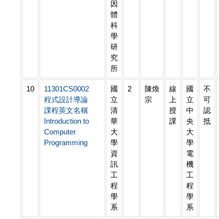
因
體
科
學
研
究
所
10
11301CS0002
國
2
陳煥
線
國
不
程式設計導論
立
宗
上
立
可
課程英文名稱
清
授
中
認
Introduction to
華
課
央
抵
Computer
大
大
Programming
學
學
資
電
訊
機
工
工
程
程
學
學
系
系