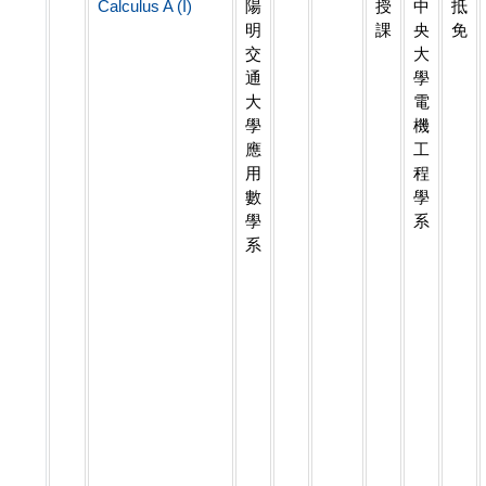
Calculus A (I)
陽
授
中
抵
明
課
央
免
交
大
通
學
大
電
學
機
應
工
用
程
數
學
學
系
系