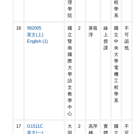
理
程
學
學
院
系
16
982005
國
2
黃筱
線
國
不
英文(上)
立
淳
上
立
可
English (1)
暨
授
中
認
南
課
央
抵
國
大
際
學
大
電
學
機
語
工
文
程
教
學
學
系
中
心
17
G1511C
大
2
高萍
實
國
不
英文(一)
同
穗
體
立
可