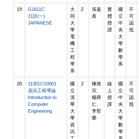
19
G1611C
大
2
張嘉
實
國
不
日語(一)
同
真
體
立
可
JAPANESE
大
授
中
認
學
課
央
抵
電
大
機
學
工
數
程
學
學
系
系
20
11301CS0001
國
2
陳煥
線
國
不
資訊工程導論
立
宗、
上
立
可
Introduction to
清
楊舜
授
中
認
Computer
華
仁、
課
央
抵
Engineering
大
李哲
大
學
榮
學
資
數
訊
學
工
系