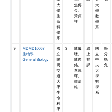
大
焦傳
大
學
金、
學
生
黃貞
數
命
祥
學
科
系
學
系
9
MDMD10067
國
3
陳儀
線
國
學
生物學
立
聰、
上
立
分
General Biology
陽
陳俊
授
中
抵
明
銘、
課
央
免
交
李曉
大
通
暉、
學
大
羅清
數
學
維
學
生
系
命
科
學