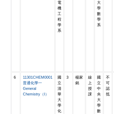
電
大
機
學
工
數
程
學
學
系
系
6
11301CHEM0001
國
3
楊家
線
國
不
普通化學一
立
銘
上
立
可
General
清
授
中
認
Chemistry（I）
華
課
央
抵
大
大
學
學
化
數