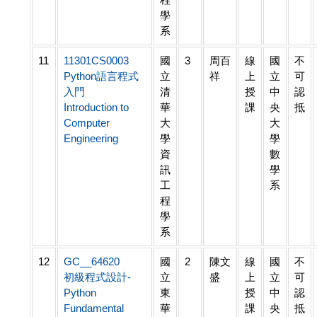
學
系
11
11301CS0003
國
3
周百
線
國
不
Python語言程式
立
祥
上
立
可
入門
清
授
中
認
Introduction to
華
課
央
抵
Computer
大
大
Engineering
學
學
資
數
訊
學
工
系
程
學
系
12
GC__64620
國
2
陳文
線
國
不
初級程式設計-
立
盛
上
立
可
Python
東
授
中
認
Fundamental
華
課
央
抵