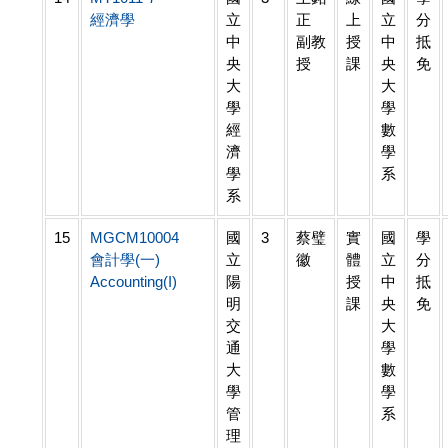
經濟學
立
正
上
立
分
中
副教
授
中
抵
央
授
課
央
免
大
大
學
學
經
數
濟
學
學
系
系
15
MGCM10004
國
3
蔡璧
實
國
學
會計學(一)
立
徽
體
立
分
Accounting(I)
陽
授
中
抵
明
課
央
免
交
大
通
學
大
數
學
學
管
系
理