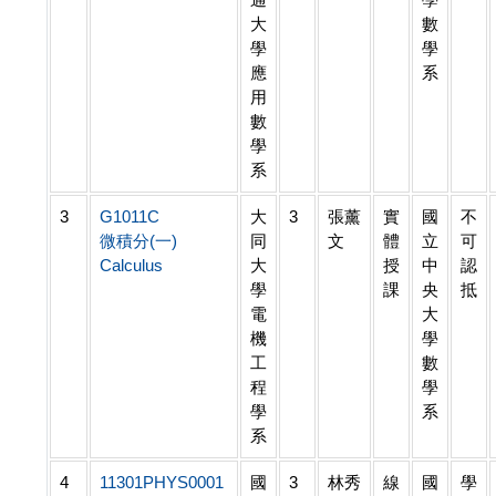
大
數
學
學
應
系
用
數
學
系
3
G1011C
大
3
張薰
實
國
不
微積分(一)
同
文
體
立
可
Calculus
大
授
中
認
學
課
央
抵
電
大
機
學
工
數
程
學
學
系
系
4
11301PHYS0001
國
3
林秀
線
國
學