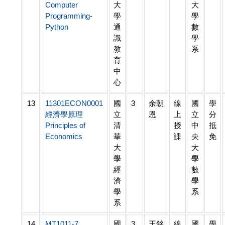
Computer
大
大
Programming-
學
學
Python
通
數
識
學
教
系
育
中
心
13
11301ECON0001
國
3
余朝
線
國
學
經濟學原理
立
恩
上
立
分
Principles of
清
授
中
抵
Economics
華
課
央
免
大
大
學
學
經
數
濟
學
學
系
系
14
MT1011-7
國
3
王銘
線
國
學