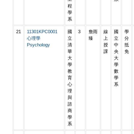
程
學
系
21
11301KPC0001
國
3
詹雨
線
國
學
心理學
立
臻
上
立
分
Psychology
清
授
中
抵
華
課
央
免
大
大
學
學
教
數
育
學
心
系
理
與
諮
商
學
系