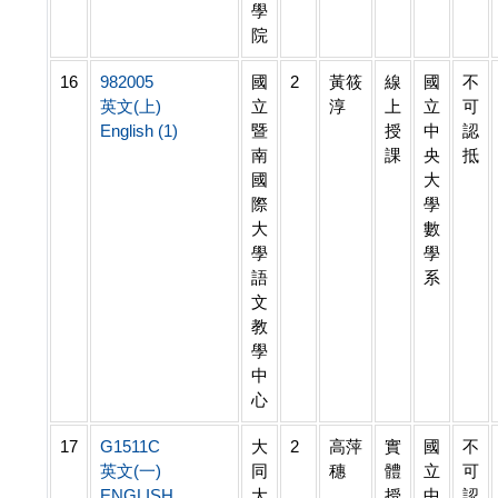
學
院
16
982005
國
2
黃筱
線
國
不
英文(上)
立
淳
上
立
可
English (1)
暨
授
中
認
南
課
央
抵
國
大
際
學
大
數
學
學
語
系
文
教
學
中
心
17
G1511C
大
2
高萍
實
國
不
英文(一)
同
穗
體
立
可
ENGLISH
大
授
中
認