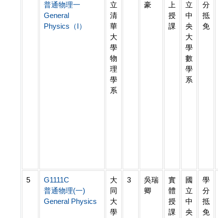
普通物理一
立
豪
上
立
分
General
清
授
中
抵
Physics（I）
華
課
央
免
大
大
學
學
物
數
理
學
學
系
系
5
G1111C
大
3
吳瑞
實
國
學
普通物理(一)
同
卿
體
立
分
General Physics
大
授
中
抵
學
課
央
免