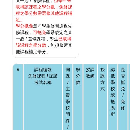
某一必 / 選修課程，
但學生未
取得該課程之學分數，免修課
程之學分數需選修其他課程補
足。
學分抵免
意即學生修習通過先
修課程，
可抵免
學系規定之某
一必 / 選修課程，學生
已取得
該課程之學分數
，無須修習其
他課程補足學分。
#
課程編號
開
學
授課
授
認
是
先修課程 / 認證
課
分
教師
課
抵
否
考試名稱
/
數
方
學
抵
主
式
校
免
責
認
/
學
抵
免
校
系
修
開
所
課
/