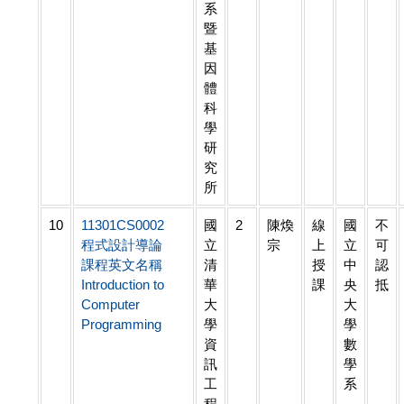
系
暨
基
因
體
科
學
研
究
所
10
11301CS0002
國
2
陳煥
線
國
不
程式設計導論
立
宗
上
立
可
課程英文名稱
清
授
中
認
Introduction to
華
課
央
抵
Computer
大
大
Programming
學
學
資
數
訊
學
工
系
程