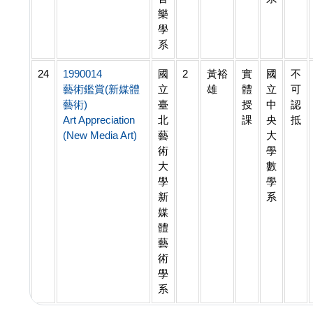
樂
學
系
24
1990014
國
2
黃裕
實
國
不
藝術鑑賞(新媒體
立
雄
體
立
可
藝術)
臺
授
中
認
Art Appreciation
北
課
央
抵
(New Media Art)
藝
大
術
學
大
數
學
學
新
系
媒
體
藝
術
學
系