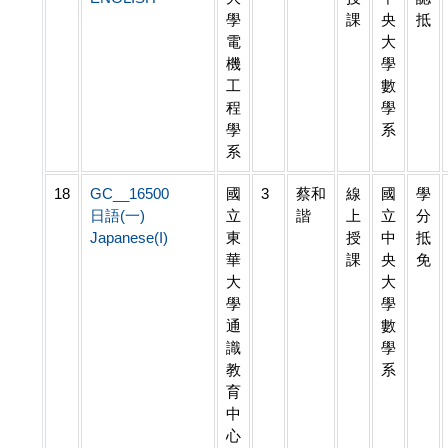
學
課
央
抵
電
大
機
學
工
數
程
學
學
系
系
18
GC__16500
國
3
蔡和
線
國
學
日語(一)
立
諧
上
立
分
Japanese(I)
東
授
中
抵
華
課
央
免
大
大
學
學
通
數
識
學
教
系
育
中
心