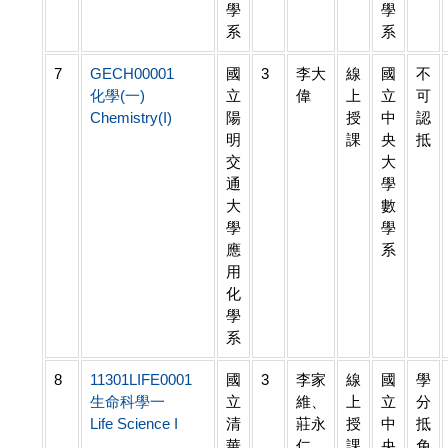
學
學
系
系
7
GECH00001
國
3
李大
線
國
不
化學(一)
立
偉
上
立
可
Chemistry(I)
陽
授
中
認
明
課
央
抵
交
大
通
學
大
數
學
學
應
系
用
化
學
系
8
11301LIFE0001
國
3
李家
線
國
學
生命科學一
立
維、
上
立
分
Life Science I
清
莊永
授
中
抵
華
仁、
課
央
免