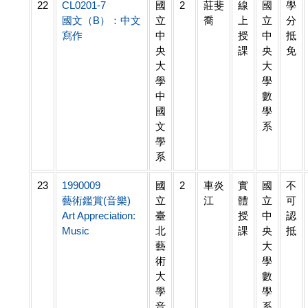
22
CL0201-7
國
2
莊斐
線
國
學
國文（B）：中文
立
喬
上
立
分
寫作
中
授
中
抵
央
課
央
免
大
大
學
學
中
數
國
學
文
系
學
系
23
1990009
國
2
車炎
實
國
不
藝術鑑賞(音樂)
立
江
體
立
可
Art Appreciation:
臺
授
中
認
Music
北
課
央
抵
藝
大
術
學
大
數
學
學
音
系