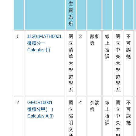
主
責
系
所
1
11301MATH0001
國
3
顏東
線
國
不
微積分一
立
勇
上
立
可
Calculus (I)
清
授
中
認
華
課
央
抵
大
大
學
學
數
數
學
學
系
系
2
GECS10001
國
4
余啟
線
國
不
微積分甲(一)
立
哲
上
立
可
Calculus A (I)
陽
授
中
認
明
課
央
抵
交
大
通
學