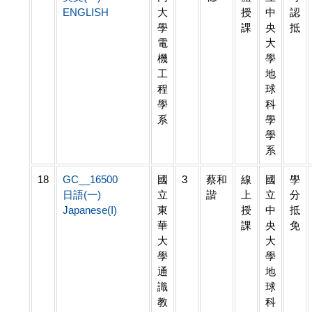
ENGLISH
大
授
中
認
學
課
央
抵
電
大
機
學
工
地
程
球
學
科
系
學
學
系
18
GC__16500
國
3
蔡和
線
國
學
日語(一)
立
諧
上
立
分
Japanese(I)
東
授
中
抵
華
課
央
免
大
大
學
學
通
地
識
球
教
科