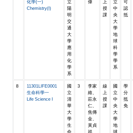
化學(一)
立
偉
上
立
可
Chemistry(I)
陽
授
中
認
明
課
央
抵
交
大
通
學
大
地
學
球
應
科
用
學
化
學
學
系
系
8
11301LIFE0001
國
3
李家
線
國
學
生命科學一
立
維、
上
立
分
Life Science I
清
莊永
授
中
抵
華
仁、
課
央
免
大
焦傳
大
學
金、
學
生
黃貞
地
命
祥
球