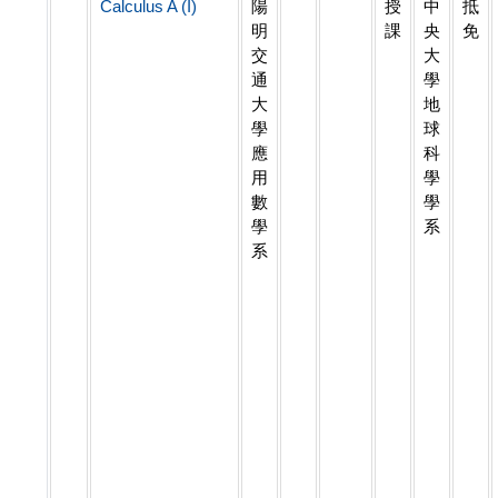
Calculus A (I)
陽
授
中
抵
明
課
央
免
交
大
通
學
大
地
學
球
應
科
用
學
數
學
學
系
系