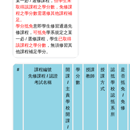
某一必 / 選修課程，
但學生未
取得該課程之學分數，免修課
程之學分數需選修其他課程補
足。
學分抵免
意即學生修習通過先
修課程，
可抵免
學系規定之某
一必 / 選修課程，學生
已取得
該課程之學分數
，無須修習其
他課程補足學分。
#
課程編號
開
學
授課
授
認
是
先修課程 / 認證
課
分
教師
課
抵
否
考試名稱
/
數
方
學
抵
主
式
校
免
責
認
/
學
抵
免
校
系
修
開
所
課
/