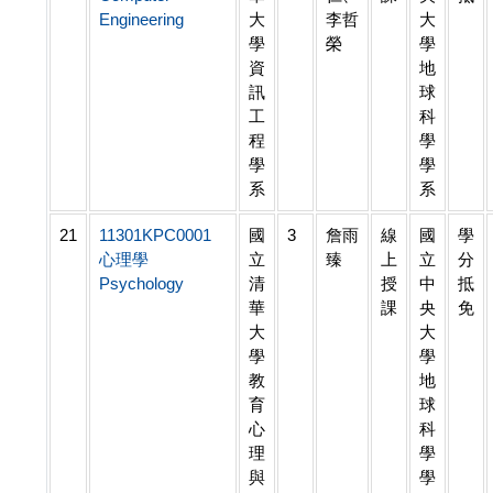
Engineering
大
李哲
大
學
榮
學
資
地
訊
球
工
科
程
學
學
學
系
系
21
11301KPC0001
國
3
詹雨
線
國
學
心理學
立
臻
上
立
分
Psychology
清
授
中
抵
華
課
央
免
大
大
學
學
教
地
育
球
心
科
理
學
與
學