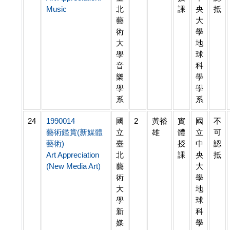
Music
北
課
央
抵
藝
大
術
學
大
地
學
球
音
科
樂
學
學
學
系
系
24
1990014
國
2
黃裕
實
國
不
藝術鑑賞(新媒體
立
雄
體
立
可
藝術)
臺
授
中
認
Art Appreciation
北
課
央
抵
(New Media Art)
藝
大
術
學
大
地
學
球
新
科
媒
學