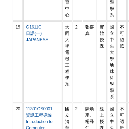
育
學
中
學
心
系
19
G1611C
大
2
張嘉
實
國
不
日語(一)
同
真
體
立
可
JAPANESE
大
授
中
認
學
課
央
抵
電
大
機
學
工
地
程
球
學
科
系
學
學
系
20
11301CS0001
國
2
陳煥
線
國
不
資訊工程導論
立
宗、
上
立
可
Introduction to
清
楊舜
授
中
認
Computer
華
仁、
課
央
抵