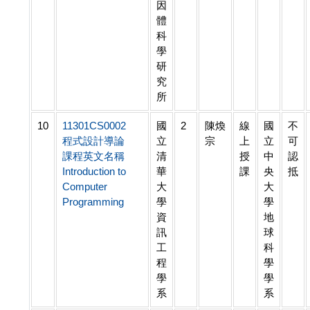
因
體
科
學
研
究
所
10
11301CS0002
國
2
陳煥
線
國
不
程式設計導論
立
宗
上
立
可
課程英文名稱
清
授
中
認
Introduction to
華
課
央
抵
Computer
大
大
Programming
學
學
資
地
訊
球
工
科
程
學
學
學
系
系