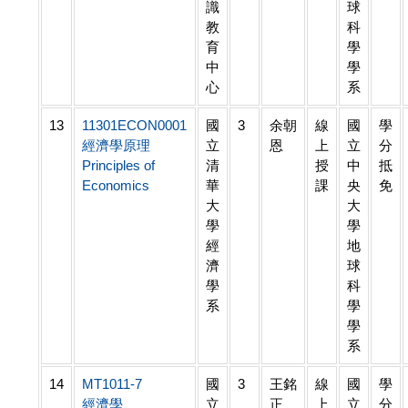
識
球
教
科
育
學
中
學
心
系
13
11301ECON0001
國
3
余朝
線
國
學
經濟學原理
立
恩
上
立
分
Principles of
清
授
中
抵
Economics
華
課
央
免
大
大
學
學
經
地
濟
球
學
科
系
學
學
系
14
MT1011-7
國
3
王銘
線
國
學
經濟學
立
正
上
立
分