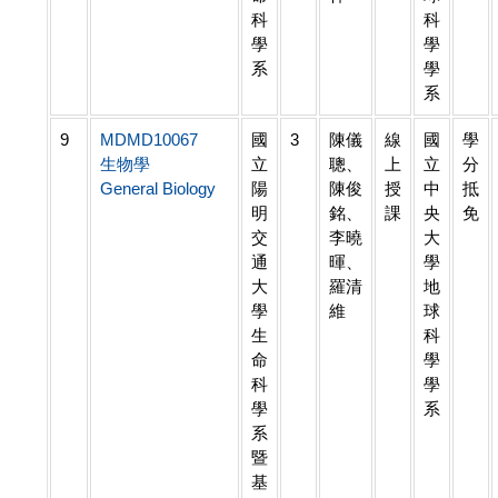
科
科
學
學
系
學
系
9
MDMD10067
國
3
陳儀
線
國
學
生物學
立
聰、
上
立
分
General Biology
陽
陳俊
授
中
抵
明
銘、
課
央
免
交
李曉
大
通
暉、
學
大
羅清
地
學
維
球
生
科
命
學
科
學
學
系
系
暨
基