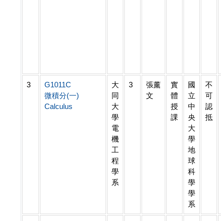
3
G1011C
大
3
張薰
實
國
不
微積分(一)
同
文
體
立
可
Calculus
大
授
中
認
學
課
央
抵
電
大
機
學
工
地
程
球
學
科
系
學
學
系