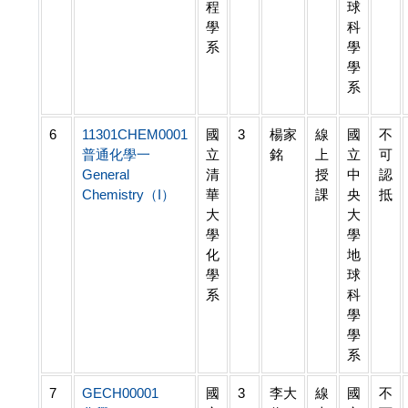
程
球
學
科
系
學
學
系
6
11301CHEM0001
國
3
楊家
線
國
不
普通化學一
立
銘
上
立
可
General
清
授
中
認
Chemistry（I）
華
課
央
抵
大
大
學
學
化
地
學
球
系
科
學
學
系
7
GECH00001
國
3
李大
線
國
不