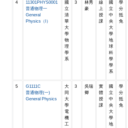
4
11301PHYS0001
國
3
林秀
線
國
學
普通物理一
立
豪
上
立
分
General
清
授
中
抵
Physics（I）
華
課
央
免
大
大
學
學
物
地
理
球
學
科
系
學
學
系
5
G1111C
大
3
吳瑞
實
國
學
普通物理(一)
同
卿
體
立
分
General Physics
大
授
中
抵
學
課
央
免
電
大
機
學
工
地