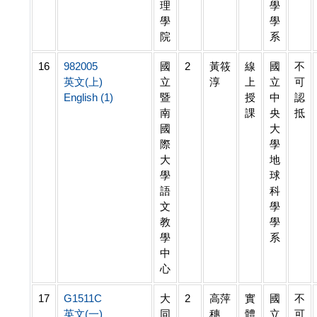
理
學
學
學
院
系
16
982005
國
2
黃筱
線
國
不
英文(上)
立
淳
上
立
可
English (1)
暨
授
中
認
南
課
央
抵
國
大
際
學
大
地
學
球
語
科
文
學
教
學
學
系
中
心
17
G1511C
大
2
高萍
實
國
不
英文(一)
同
穗
體
立
可