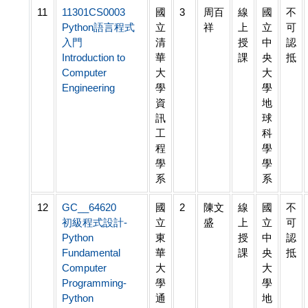
11
11301CS0003
國
3
周百
線
國
不
Python語言程式
立
祥
上
立
可
入門
清
授
中
認
Introduction to
華
課
央
抵
Computer
大
大
Engineering
學
學
資
地
訊
球
工
科
程
學
學
學
系
系
12
GC__64620
國
2
陳文
線
國
不
初級程式設計-
立
盛
上
立
可
Python
東
授
中
認
Fundamental
華
課
央
抵
Computer
大
大
Programming-
學
學
Python
通
地