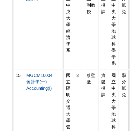
中
副教
授
中
抵
央
授
課
央
免
大
大
學
學
經
地
濟
球
學
科
系
學
學
系
15
MGCM10004
國
3
蔡璧
實
國
學
會計學(一)
立
徽
體
立
分
Accounting(I)
陽
授
中
抵
明
課
央
免
交
大
通
學
大
地
學
球
管
科