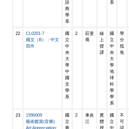
諮
系
商
學
系
22
CL0201-7
國
2
莊斐
線
國
學
國文（B）：中文
立
喬
上
立
分
寫作
中
授
中
抵
央
課
央
免
大
大
學
學
中
地
國
球
文
科
學
學
系
學
系
23
1990009
國
2
車炎
實
國
不
藝術鑑賞(音樂)
立
江
體
立
可
Art Appreciation:
臺
授
中
認