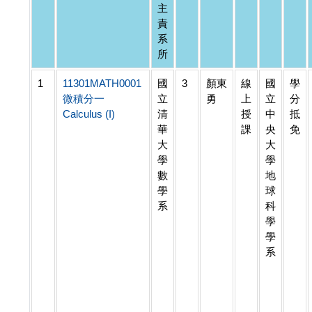
主
責
系
所
1
11301MATH0001
國
3
顏東
線
國
學
微積分一
立
勇
上
立
分
Calculus (I)
清
授
中
抵
華
課
央
免
大
大
學
學
數
地
學
球
系
科
學
學
系