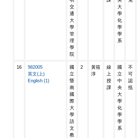
交
大
通
學
大
化
學
學
管
學
理
系
學
院
16
982005
國
2
黃筱
線
國
不
英文(上)
立
淳
上
立
可
English (1)
暨
授
中
認
南
課
央
抵
國
大
際
學
大
化
學
學
語
學
文
系
教