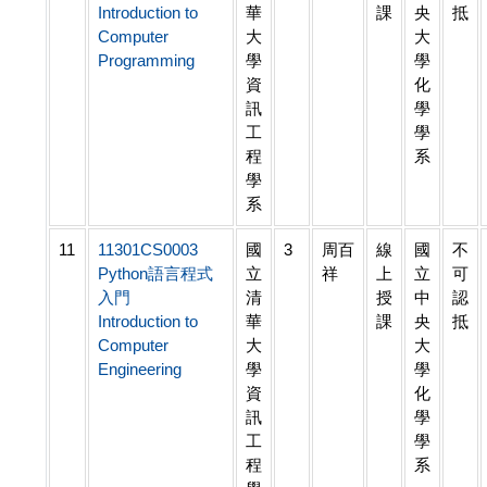
Introduction to
華
課
央
抵
Computer
大
大
Programming
學
學
資
化
訊
學
工
學
程
系
學
系
11
11301CS0003
國
3
周百
線
國
不
Python語言程式
立
祥
上
立
可
入門
清
授
中
認
Introduction to
華
課
央
抵
Computer
大
大
Engineering
學
學
資
化
訊
學
工
學
程
系