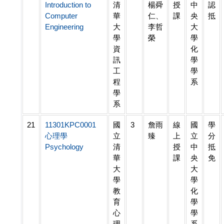
Introduction to
清
楊舜
授
中
認
Computer
華
仁、
課
央
抵
Engineering
大
李哲
大
學
榮
學
資
化
訊
學
工
學
程
系
學
系
21
11301KPC0001
國
3
詹雨
線
國
學
心理學
立
臻
上
立
分
Psychology
清
授
中
抵
華
課
央
免
大
大
學
學
教
化
育
學
心
學
理
系