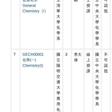
General
清
授
中
認
Chemistry（I）
華
課
央
抵
大
大
學
學
化
化
學
學
系
學
系
7
GECH00001
國
3
李大
線
國
不
化學(一)
立
偉
上
立
可
Chemistry(I)
陽
授
中
認
明
課
央
抵
交
大
通
學
大
化
學
學
應
學
用
系
化