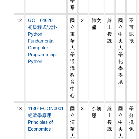
學
系
12
GC__64620
國
2
陳文
線
國
不
初級程式設計-
立
盛
上
立
可
Python
東
授
中
認
Fundamental
華
課
央
抵
Computer
大
大
Programming-
學
學
Python
通
化
識
學
教
學
育
系
中
心
13
11301ECON0001
國
3
余朝
線
國
學
經濟學原理
立
恩
上
立
分
Principles of
清
授
中
抵
Economics
華
課
央
免
大
大