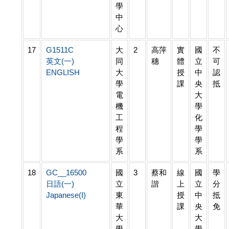
學
中
心
17
G1511C
大
2
高萍
實
國
不
英文(一)
同
穗
體
立
可
ENGLISH
大
授
中
認
學
課
央
抵
電
大
機
學
工
化
程
學
學
學
系
系
18
GC__16500
國
3
蔡和
線
國
學
日語(一)
立
諧
上
立
分
Japanese(I)
東
授
中
抵
華
課
央
免
大
大
學
學