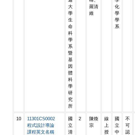
大
羅清
化
學
維
學
生
學
命
系
科
學
系
暨
基
因
體
科
學
研
究
所
10
11301CS0002
國
2
陳煥
線
國
不
程式設計導論
立
宗
上
立
可
課程英文名稱
清
授
中
認