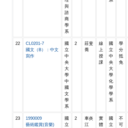
與
諮
商
學
系
22
CL0201-7
國
2
莊斐
線
國
學
國文（B）：中文
立
喬
上
立
分
寫作
中
授
中
抵
央
課
央
免
大
大
學
學
中
化
國
學
文
學
學
系
系
23
1990009
國
2
車炎
實
國
不
藝術鑑賞(音樂)
立
江
體
立
可