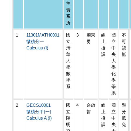
主
責
系
所
1
11301MATH0001
國
3
顏東
線
國
不
微積分一
立
勇
上
立
可
Calculus (I)
清
授
中
認
華
課
央
抵
大
大
學
學
數
化
學
學
系
學
系
2
GECS10001
國
4
余啟
線
國
學
微積分甲(一)
立
哲
上
立
分
Calculus A (I)
陽
授
中
抵
明
課
央
免
交
大