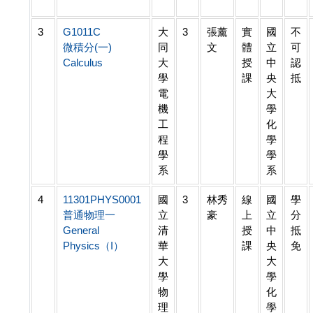
3
G1011C
大
3
張薰
實
國
不
微積分(一)
同
文
體
立
可
Calculus
大
授
中
認
學
課
央
抵
電
大
機
學
工
化
程
學
學
學
系
系
4
11301PHYS0001
國
3
林秀
線
國
學
普通物理一
立
豪
上
立
分
General
清
授
中
抵
Physics（I）
華
課
央
免
大
大
學
學
物
化
理
學