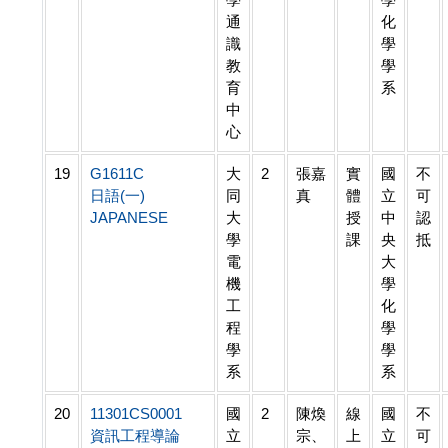
通
化
識
學
教
學
育
系
中
心
19
G1611C
大
2
張嘉
實
國
不
日語(一)
同
真
體
立
可
JAPANESE
大
授
中
認
學
課
央
抵
電
大
機
學
工
化
程
學
學
學
系
系
20
11301CS0001
國
2
陳煥
線
國
不
資訊工程導論
立
宗、
上
立
可