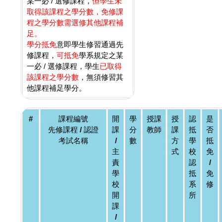
某一必 / 選修課程，
但學生未
取得該課程之學分數，免修課
程之學分數需選修其他課程補
足。
學分抵免
意即學生修習通過先
修課程，
可抵免
學系規定之某
一必 / 選修課程，學生
已取得
該課程之學分數
，無須修習其
他課程補足學分。
#
課程編號
開
學
授課
授
認
是
先修課程 / 認證
課
分
教師
課
抵
否
考試名稱
/
數
方
學
抵
主
式
校
免
責
認
/
學
抵
免
校
系
修
開
所
課
/