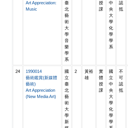
Art Appreciation:
臺
授
中
認
Music
北
課
央
抵
藝
大
術
學
大
化
學
學
音
學
樂
系
學
系
24
1990014
國
2
黃裕
實
國
不
藝術鑑賞(新媒體
立
雄
體
立
可
藝術)
臺
授
中
認
Art Appreciation
北
課
央
抵
(New Media Art)
藝
大
術
學
大
化
學
學
新
學
媒
系