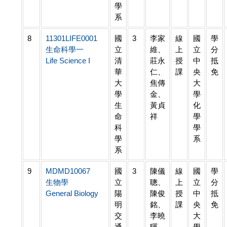
學
系
8
11301LIFE0001
國
3
李家
線
國
學
生命科學一
立
維、
上
立
分
Life Science I
清
莊永
授
中
抵
華
仁、
課
央
免
大
焦傳
大
學
金、
學
生
黃貞
化
命
祥
學
科
學
學
系
系
9
MDMD10067
國
3
陳儀
線
國
學
生物學
立
聰、
上
立
分
General Biology
陽
陳俊
授
中
抵
明
銘、
課
央
免
交
李曉
大
通
暉、
學