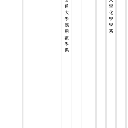
通
學
大
化
學
學
應
學
用
系
數
學
系