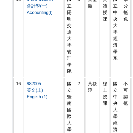
會計學(一)
立
徽
體
立
分
Accounting(I)
陽
授
中
抵
明
課
央
免
交
大
通
學
大
經
學
濟
管
學
理
系
學
院
16
982005
國
2
黃筱
線
國
不
英文(上)
立
淳
上
立
可
English (1)
暨
授
中
認
南
課
央
抵
國
大
際
學
大
經
學
濟