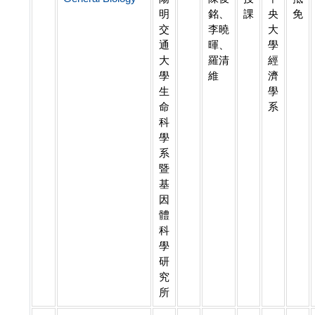
明
銘、
課
央
免
交
李曉
大
通
暉、
學
大
羅清
經
學
維
濟
生
學
命
系
科
學
系
暨
基
因
體
科
學
研
究
所