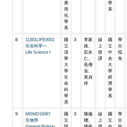
應
學
用
系
化
學
系
8
11301LIFE0001
國
3
李家
線
國
學
生命科學一
立
維、
上
立
分
Life Science I
清
莊永
授
中
抵
華
仁、
課
央
免
大
焦傳
大
學
金、
學
生
黃貞
經
命
祥
濟
科
學
學
系
系
9
MDMD10067
國
3
陳儀
線
國
學
生物學
立
聰、
上
立
分
General Biology
陽
陳俊
授
中
抵