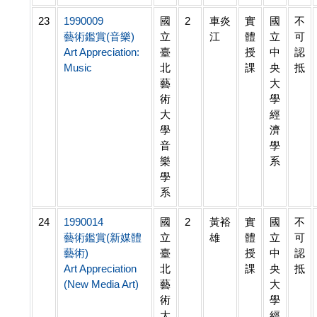
23
1990009
國
2
車炎
實
國
不
藝術鑑賞(音樂)
立
江
體
立
可
Art Appreciation:
臺
授
中
認
Music
北
課
央
抵
藝
大
術
學
大
經
學
濟
音
學
樂
系
學
系
24
1990014
國
2
黃裕
實
國
不
藝術鑑賞(新媒體
立
雄
體
立
可
藝術)
臺
授
中
認
Art Appreciation
北
課
央
抵
(New Media Art)
藝
大
術
學
大
經