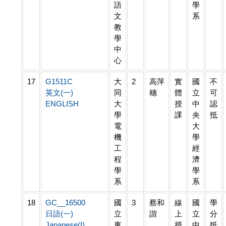
語
學
文
系
教
學
中
心
17
G1511C
大
2
高萍
實
國
不
英文(一)
同
穗
體
立
可
ENGLISH
大
授
中
認
學
課
央
抵
電
大
機
學
工
經
程
濟
學
學
系
系
18
GC__16500
國
3
蔡和
線
國
學
日語(一)
立
諧
上
立
分
Japanese(I)
東
授
中
抵