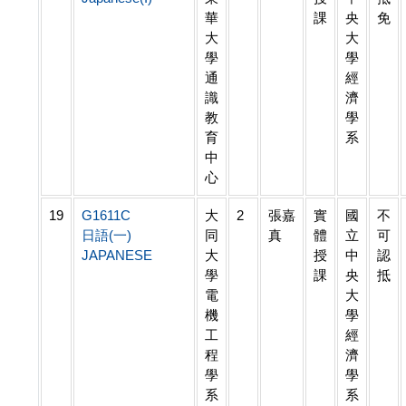
華
課
央
免
大
大
學
學
通
經
識
濟
教
學
育
系
中
心
19
G1611C
大
2
張嘉
實
國
不
日語(一)
同
真
體
立
可
JAPANESE
大
授
中
認
學
課
央
抵
電
大
機
學
工
經
程
濟
學
學
系
系