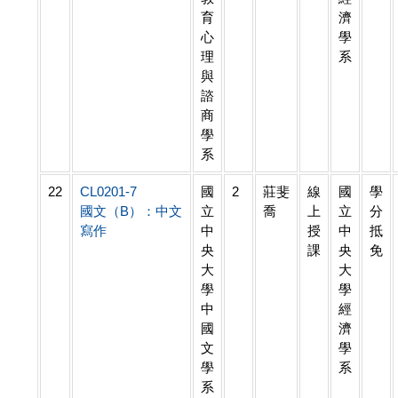
育
濟
心
學
理
系
與
諮
商
學
系
22
CL0201-7
國
2
莊斐
線
國
學
國文（B）：中文
立
喬
上
立
分
寫作
中
授
中
抵
央
課
央
免
大
大
學
學
中
經
國
濟
文
學
學
系
系