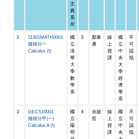
主
責
系
所
1
11301MATH0001
國
3
顏東
線
國
不
微積分一
立
勇
上
立
可
Calculus (I)
清
授
中
認
華
課
央
抵
大
大
學
學
數
經
學
濟
系
學
系
2
GECS10001
國
4
余啟
線
國
不
微積分甲(一)
立
哲
上
立
可
Calculus A (I)
陽
授
中
認
明
課
央
抵
交
大