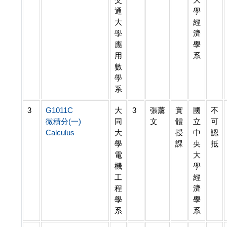
通
學
大
經
學
濟
應
學
用
系
數
學
系
3
G1011C
大
3
張薰
實
國
不
微積分(一)
同
文
體
立
可
Calculus
大
授
中
認
學
課
央
抵
電
大
機
學
工
經
程
濟
學
學
系
系