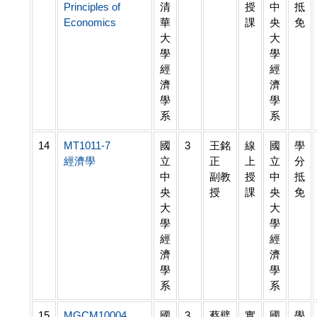
Principles of
清
授
中
抵
Economics
華
課
央
免
大
大
學
學
經
經
濟
濟
學
學
系
系
14
MT1011-7
國
3
王銘
線
國
學
經濟學
立
正
上
立
分
中
副教
授
中
抵
央
授
課
央
免
大
大
學
學
經
經
濟
濟
學
學
系
系
15
MGCM10004
國
3
蔡璧
實
國
學