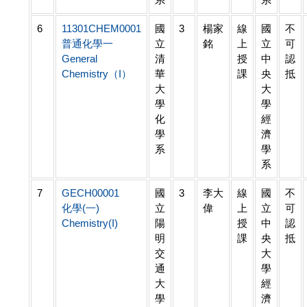
6
11301CHEM0001
國
3
楊家
線
國
不
普通化學一
立
銘
上
立
可
General
清
授
中
認
Chemistry（I）
華
課
央
抵
大
大
學
學
化
經
學
濟
系
學
系
7
GECH00001
國
3
李大
線
國
不
化學(一)
立
偉
上
立
可
Chemistry(I)
陽
授
中
認
明
課
央
抵
交
大
通
學
大
經
學
濟