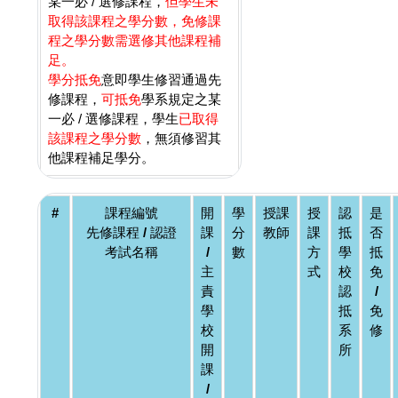
某一必 / 選修課程，
但學生未
取得該課程之學分數，免修課
程之學分數需選修其他課程補
足。
學分抵免
意即學生修習通過先
修課程，
可抵免
學系規定之某
一必 / 選修課程，學生
已取得
該課程之學分數
，無須修習其
他課程補足學分。
#
課程編號
開
學
授課
授
認
是
先修課程 / 認證
課
分
教師
課
抵
否
考試名稱
/
數
方
學
抵
主
式
校
免
責
認
/
學
抵
免
校
系
修
開
所
課
/