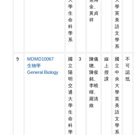
學
金、
學
生
黃貞
英
命
祥
美
科
語
學
文
系
學
系
9
MDMD10067
國
3
陳儀
線
國
不
生物學
立
聰、
上
立
可
General Biology
陽
陳俊
授
中
認
明
銘、
課
央
抵
交
李曉
大
通
暉、
學
大
羅清
英
學
維
美
生
語
命
文
科
學
學
系