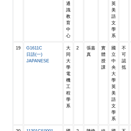
通
英
識
美
教
語
育
文
中
學
心
系
19
G1611C
大
2
張嘉
實
國
不
日語(一)
同
真
體
立
可
JAPANESE
大
授
中
認
學
課
央
抵
電
大
機
學
工
英
程
美
學
語
系
文
學
系
20
11301CS0001
國
2
陳煥
線
國
不