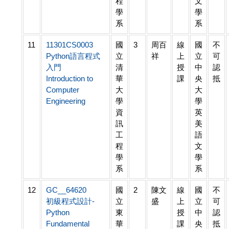
程
文
學
學
系
系
11
11301CS0003
國
3
周百
線
國
不
Python語言程式
立
祥
上
立
可
入門
清
授
中
認
Introduction to
華
課
央
抵
Computer
大
大
Engineering
學
學
資
英
訊
美
工
語
程
文
學
學
系
系
12
GC__64620
國
2
陳文
線
國
不
初級程式設計-
立
盛
上
立
可
Python
東
授
中
認
Fundamental
華
課
央
抵