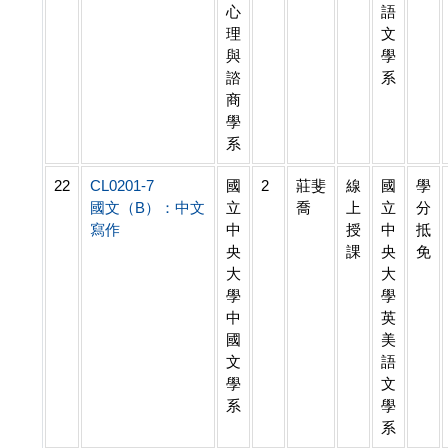
心
語
理
文
與
學
諮
系
商
學
系
22
CL0201-7
國
2
莊斐
線
國
學
國文（B）：中文
立
喬
上
立
分
寫作
中
授
中
抵
央
課
央
免
大
大
學
學
中
英
國
美
文
語
學
文
系
學
系