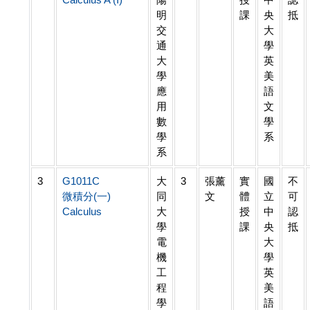
明
課
央
抵
交
大
通
學
大
英
學
美
應
語
用
文
數
學
學
系
系
3
G1011C
大
3
張薰
實
國
不
微積分(一)
同
文
體
立
可
Calculus
大
授
中
認
學
課
央
抵
電
大
機
學
工
英
程
美
學
語