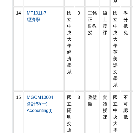
系
14
MT1011-7
國
3
王銘
線
國
學
經濟學
立
正
上
立
分
中
副教
授
中
抵
央
授
課
央
免
大
大
學
學
經
英
濟
美
學
語
系
文
學
系
15
MGCM10004
國
3
蔡璧
實
國
不
會計學(一)
立
徽
體
立
可
Accounting(I)
陽
授
中
認
明
課
央
抵
交
大
通
學