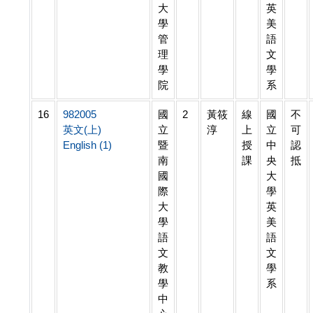
大
英
學
美
管
語
理
文
學
學
院
系
16
982005
國
2
黃筱
線
國
不
英文(上)
立
淳
上
立
可
English (1)
暨
授
中
認
南
課
央
抵
國
大
際
學
大
英
學
美
語
語
文
文
教
學
學
系
中