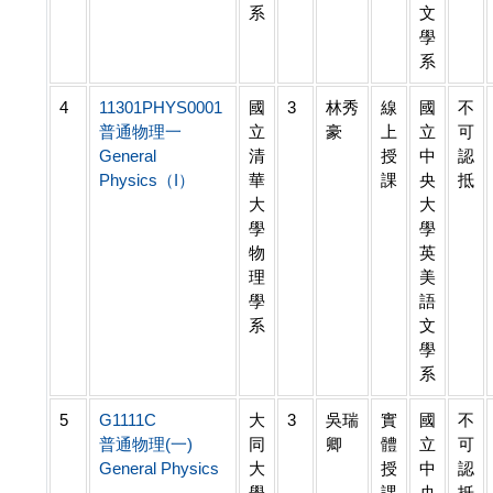
系
文
學
系
4
11301PHYS0001
國
3
林秀
線
國
不
普通物理一
立
豪
上
立
可
General
清
授
中
認
Physics（I）
華
課
央
抵
大
大
學
學
物
英
理
美
學
語
系
文
學
系
5
G1111C
大
3
吳瑞
實
國
不
普通物理(一)
同
卿
體
立
可
General Physics
大
授
中
認
學
課
央
抵