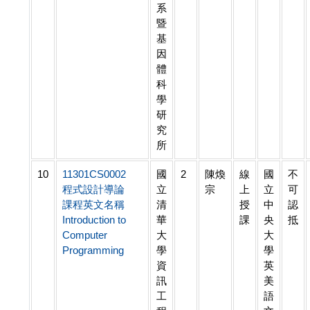
系
暨
基
因
體
科
學
研
究
所
10
11301CS0002
國
2
陳煥
線
國
不
程式設計導論
立
宗
上
立
可
課程英文名稱
清
授
中
認
Introduction to
華
課
央
抵
Computer
大
大
Programming
學
學
資
英
訊
美
工
語