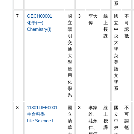
系
7
GECH00001
國
3
李大
線
國
不
化學(一)
立
偉
上
立
可
Chemistry(I)
陽
授
中
認
明
課
央
抵
交
大
通
學
大
英
學
美
應
語
用
文
化
學
學
系
系
8
11301LIFE0001
國
3
李家
線
國
不
生命科學一
立
維、
上
立
可
Life Science I
清
莊永
授
中
認
華
仁、
課
央
抵
大
焦傳
大