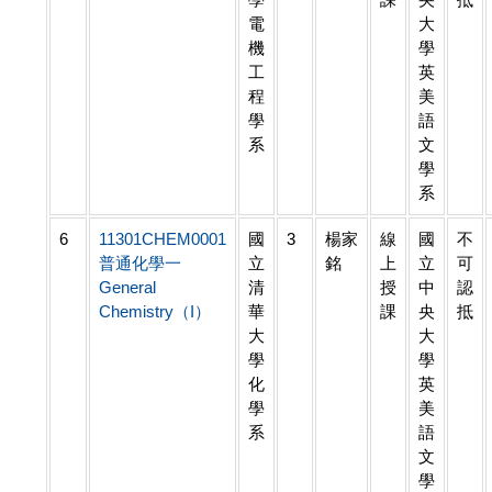
電
大
機
學
工
英
程
美
學
語
系
文
學
系
6
11301CHEM0001
國
3
楊家
線
國
不
普通化學一
立
銘
上
立
可
General
清
授
中
認
Chemistry（I）
華
課
央
抵
大
大
學
學
化
英
學
美
系
語
文
學