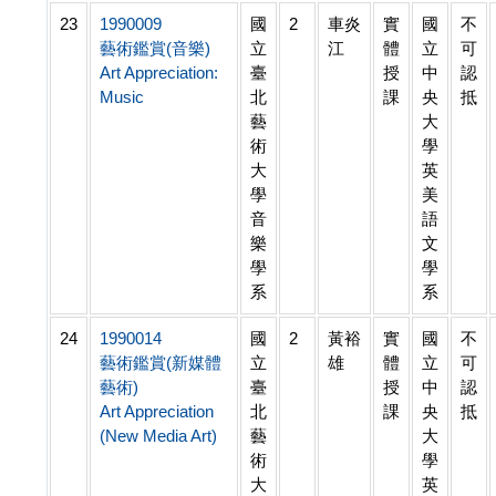
23
1990009
國
2
車炎
實
國
不
藝術鑑賞(音樂)
立
江
體
立
可
Art Appreciation:
臺
授
中
認
Music
北
課
央
抵
藝
大
術
學
大
英
學
美
音
語
樂
文
學
學
系
系
24
1990014
國
2
黃裕
實
國
不
藝術鑑賞(新媒體
立
雄
體
立
可
藝術)
臺
授
中
認
Art Appreciation
北
課
央
抵
(New Media Art)
藝
大
術
學
大
英