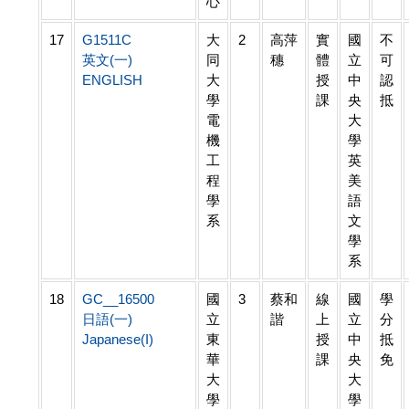
心
17
G1511C
大
2
高萍
實
國
不
英文(一)
同
穗
體
立
可
ENGLISH
大
授
中
認
學
課
央
抵
電
大
機
學
工
英
程
美
學
語
系
文
學
系
18
GC__16500
國
3
蔡和
線
國
學
日語(一)
立
諧
上
立
分
Japanese(I)
東
授
中
抵
華
課
央
免
大
大
學
學