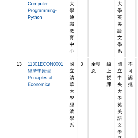
Computer
大
大
Programming-
學
學
Python
通
英
識
美
教
語
育
文
中
學
心
系
13
11301ECON0001
國
3
余朝
線
國
不
經濟學原理
立
恩
上
立
可
Principles of
清
授
中
認
Economics
華
課
央
抵
大
大
學
學
經
英
濟
美
學
語
系
文
學