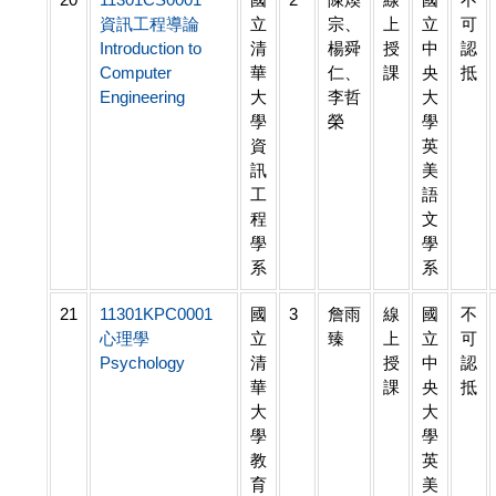
資訊工程導論
立
宗、
上
立
可
Introduction to
清
楊舜
授
中
認
Computer
華
仁、
課
央
抵
Engineering
大
李哲
大
學
榮
學
資
英
訊
美
工
語
程
文
學
學
系
系
21
11301KPC0001
國
3
詹雨
線
國
不
心理學
立
臻
上
立
可
Psychology
清
授
中
認
華
課
央
抵
大
大
學
學
教
英
育
美