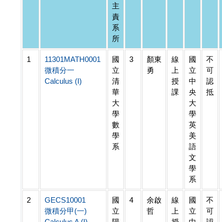
主
責
系
所
1
11301MATH0001
國
3
顏東
線
國
不
微積分一
立
勇
上
立
可
Calculus (I)
清
授
中
認
華
課
央
抵
大
大
學
學
數
英
學
美
系
語
文
學
系
2
GECS10001
國
4
余啟
線
國
不
微積分甲(一)
立
哲
上
立
可
Calculus A (I)
陽
授
中
認