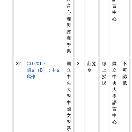
育
言
心
中
理
心
與
諮
商
學
系
22
CL0201-7
國
2
莊斐
線
國
不
國文（B）：中文
立
喬
上
立
可
寫作
中
授
中
認
央
課
央
抵
大
大
學
學
中
語
國
言
文
中
學
心
系