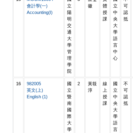
會計學(一)
立
徽
體
立
可
Accounting(I)
陽
授
中
認
明
課
央
抵
交
大
通
學
大
語
學
言
管
中
理
心
學
院
16
982005
國
2
黃筱
線
國
不
英文(上)
立
淳
上
立
可
English (1)
暨
授
中
認
南
課
央
抵
國
大
際
學
大
語
學
言