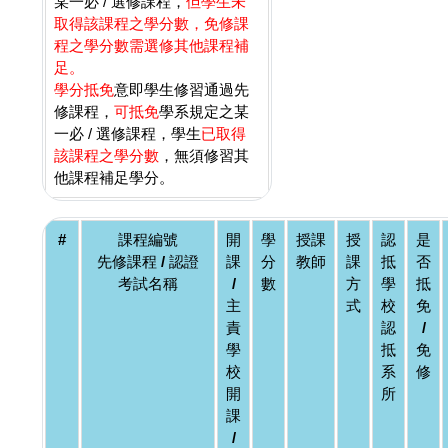
某一必 / 選修課程，
但學生未
取得該課程之學分數，免修課
程之學分數需選修其他課程補
足。
學分抵免
意即學生修習通過先
修課程，
可抵免
學系規定之某
一必 / 選修課程，學生
已取得
該課程之學分數
，無須修習其
他課程補足學分。
#
課程編號
開
學
授課
授
認
是
先修課程 / 認證
課
分
教師
課
抵
否
考試名稱
/
數
方
學
抵
主
式
校
免
責
認
/
學
抵
免
校
系
修
開
所
課
/