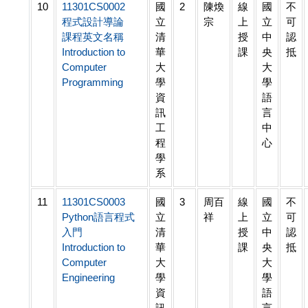
10
11301CS0002
國
2
陳煥
線
國
不
程式設計導論
立
宗
上
立
可
課程英文名稱
清
授
中
認
Introduction to
華
課
央
抵
Computer
大
大
Programming
學
學
資
語
訊
言
工
中
程
心
學
系
11
11301CS0003
國
3
周百
線
國
不
Python語言程式
立
祥
上
立
可
入門
清
授
中
認
Introduction to
華
課
央
抵
Computer
大
大
Engineering
學
學
資
語
訊
言