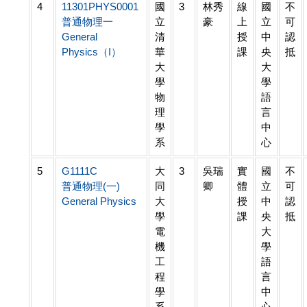
4
11301PHYS0001
國
3
林秀
線
國
不
普通物理一
立
豪
上
立
可
General
清
授
中
認
Physics（I）
華
課
央
抵
大
大
學
學
物
語
理
言
學
中
系
心
5
G1111C
大
3
吳瑞
實
國
不
普通物理(一)
同
卿
體
立
可
General Physics
大
授
中
認
學
課
央
抵
電
大
機
學
工
語
程
言
學
中
系
心