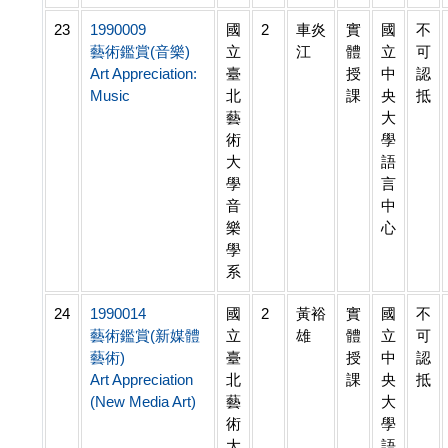
23
1990009
國
2
車炎
實
國
不
藝術鑑賞(音樂)
立
江
體
立
可
Art Appreciation:
臺
授
中
認
Music
北
課
央
抵
藝
大
術
學
大
語
學
言
音
中
樂
心
學
系
24
1990014
國
2
黃裕
實
國
不
藝術鑑賞(新媒體
立
雄
體
立
可
藝術)
臺
授
中
認
Art Appreciation
北
課
央
抵
(New Media Art)
藝
大
術
學
大
語