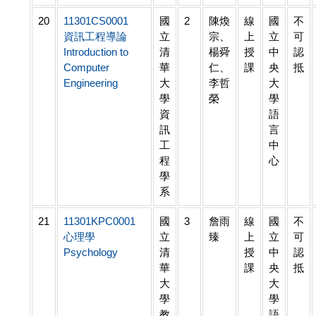
20
11301CS0001
國
2
陳煥
線
國
不
資訊工程導論
立
宗、
上
立
可
Introduction to
清
楊舜
授
中
認
Computer
華
仁、
課
央
抵
Engineering
大
李哲
大
學
榮
學
資
語
訊
言
工
中
程
心
學
系
21
11301KPC0001
國
3
詹雨
線
國
不
心理學
立
臻
上
立
可
Psychology
清
授
中
認
華
課
央
抵
大
大
學
學
教
語