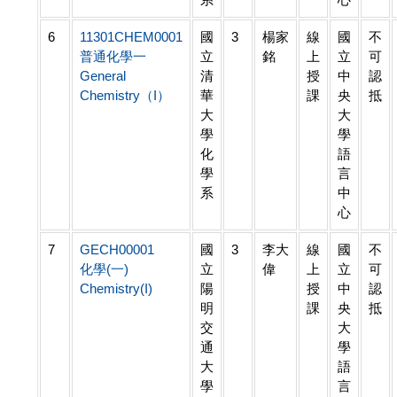
6
11301CHEM0001
國
3
楊家
線
國
不
普通化學一
立
銘
上
立
可
General
清
授
中
認
Chemistry（I）
華
課
央
抵
大
大
學
學
化
語
學
言
系
中
心
7
GECH00001
國
3
李大
線
國
不
化學(一)
立
偉
上
立
可
Chemistry(I)
陽
授
中
認
明
課
央
抵
交
大
通
學
大
語
學
言