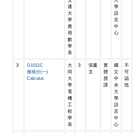
通
學
大
語
學
言
應
中
用
心
數
學
系
3
G1011C
大
3
張薰
實
國
不
微積分(一)
同
文
體
立
可
Calculus
大
授
中
認
學
課
央
抵
電
大
機
學
工
語
程
言
學
中
系
心