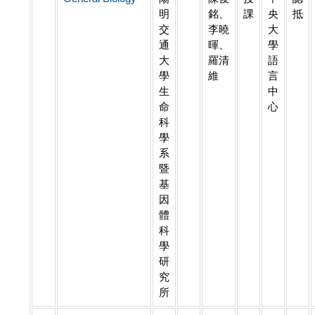
明
銘、
課
央
抵
交
李曉
大
通
暉、
學
大
羅清
語
學
維
言
生
中
命
心
科
學
系
暨
基
因
體
科
學
研
究
所