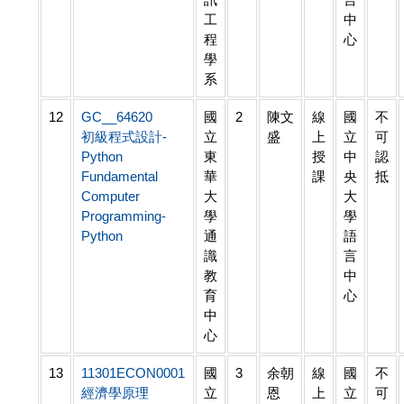
工
中
程
心
學
系
12
GC__64620
國
2
陳文
線
國
不
初級程式設計-
立
盛
上
立
可
Python
東
授
中
認
Fundamental
華
課
央
抵
Computer
大
大
Programming-
學
學
Python
通
語
識
言
教
中
育
心
中
心
13
11301ECON0001
國
3
余朝
線
國
不
經濟學原理
立
恩
上
立
可