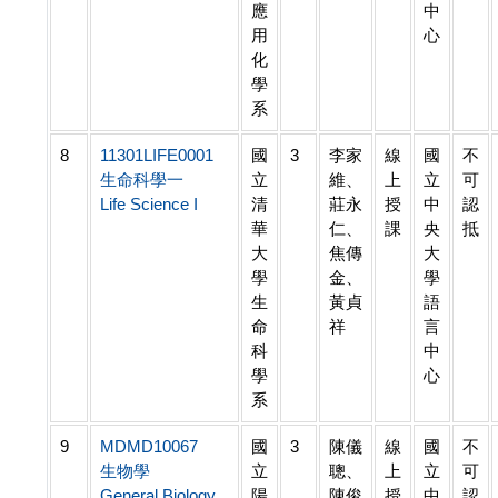
應
中
用
心
化
學
系
8
11301LIFE0001
國
3
李家
線
國
不
生命科學一
立
維、
上
立
可
Life Science I
清
莊永
授
中
認
華
仁、
課
央
抵
大
焦傳
大
學
金、
學
生
黃貞
語
命
祥
言
科
中
學
心
系
9
MDMD10067
國
3
陳儀
線
國
不
生物學
立
聰、
上
立
可
General Biology
陽
陳俊
授
中
認