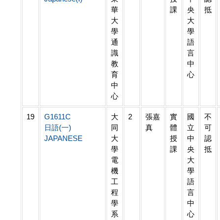
華
課
央
抵
大
大
學
學
通
語
識
言
教
中
育
心
中
心
19
G1611C
大
2
張嘉
實
國
不
日語(一)
同
真
體
立
可
JAPANESE
大
授
中
認
學
課
央
抵
電
大
機
學
工
語
程
言
學
中
系
心