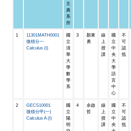
主
責
系
所
1
11301MATH0001
國
3
顏東
線
國
不
微積分一
立
勇
上
立
可
Calculus (I)
清
授
中
認
華
課
央
抵
大
大
學
學
數
語
學
言
系
中
心
2
GECS10001
國
4
余啟
線
國
不
微積分甲(一)
立
哲
上
立
可
Calculus A (I)
陽
授
中
認
明
課
央
抵
交
大