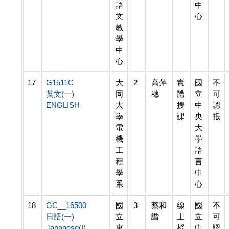
語
中
文
心
教
學
中
心
17
G1511C
大
2
高萍
實
國
不
英文(一)
同
穗
體
立
可
ENGLISH
大
授
中
認
學
課
央
抵
電
大
機
學
工
語
程
言
學
中
系
心
18
GC__16500
國
3
蔡和
線
國
不
日語(一)
立
諧
上
立
可
Japanese(I)
東
授
中
認