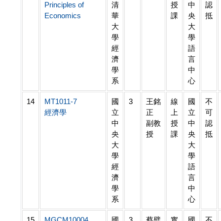
Principles of
清
授
中
認
Economics
華
課
央
抵
大
大
學
學
經
語
濟
言
學
中
系
心
14
MT1011-7
國
3
王銘
線
國
不
經濟學
立
正
上
立
可
中
副教
授
中
認
央
授
課
央
抵
大
大
學
學
經
語
濟
言
學
中
系
心
15
MGCM10004
國
3
蔡璧
實
國
不