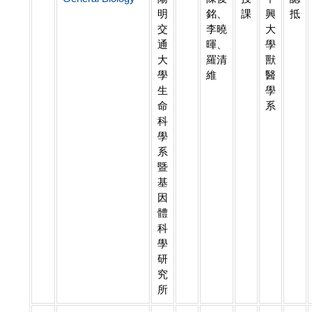
明
銘、
課
興
抵
交
李曉
大
通
暉、
學
大
羅清
獸
學
維
醫
生
學
命
系
科
學
系
暨
基
因
體
科
學
研
究
所