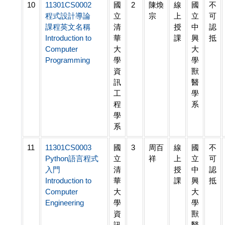
10
11301CS0002
國
2
陳煥
線
國
不
程式設計導論
立
宗
上
立
可
課程英文名稱
清
授
中
認
Introduction to
華
課
興
抵
Computer
大
大
Programming
學
學
資
獸
訊
醫
工
學
程
系
學
系
11
11301CS0003
國
3
周百
線
國
不
Python語言程式
立
祥
上
立
可
入門
清
授
中
認
Introduction to
華
課
興
抵
Computer
大
大
Engineering
學
學
資
獸
訊
醫