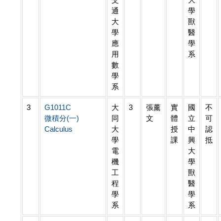
通
學
大
獸
學
醫
應
學
用
系
數
學
系
3
G1011C
大
3
張薰
實
國
不
微積分(一)
同
文
體
立
可
Calculus
大
授
中
認
學
課
興
抵
電
大
機
學
工
獸
程
醫
學
學
系
系