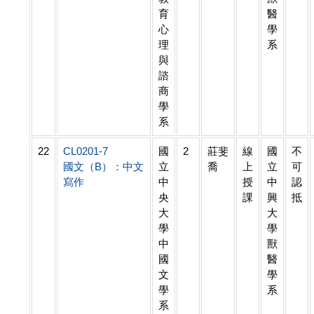
育
醫
心
學
理
系
與
諮
商
學
系
22
CL0201-7
國
2
莊斐
線
國
不
國文（B）：中文
立
喬
上
立
可
寫作
中
授
中
認
央
課
興
抵
大
大
學
學
中
獸
國
醫
文
學
學
系
系