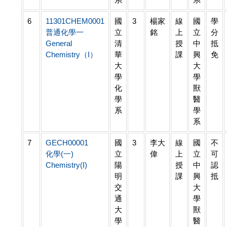
6
11301CHEM0001
國
3
楊家
線
國
學
普通化學一
立
銘
上
立
分
General
清
授
中
抵
Chemistry（I）
華
課
興
免
大
大
學
學
化
獸
學
醫
系
學
系
7
GECH00001
國
3
李大
線
國
不
化學(一)
立
偉
上
立
可
Chemistry(I)
陽
授
中
認
明
課
興
抵
交
大
通
學
大
獸
學
醫