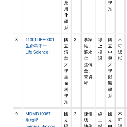
應
學
用
系
化
學
系
8
11301LIFE0001
國
3
李家
線
國
不
生命科學一
立
維、
上
立
可
Life Science I
清
莊永
授
中
認
華
仁、
課
興
抵
大
焦傳
大
學
金、
學
生
黃貞
獸
命
祥
醫
科
學
學
系
系
9
MDMD10067
國
3
陳儀
線
國
不
生物學
立
聰、
上
立
可
General Biology
陽
陳俊
授
中
認