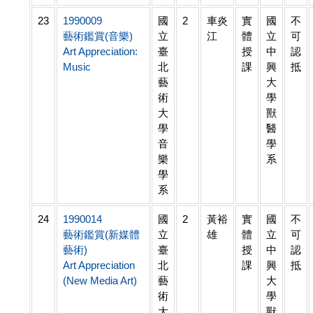
23
1990009
國
2
車炎
實
國
不
藝術鑑賞(音樂)
立
江
體
立
可
Art Appreciation:
臺
授
中
認
Music
北
課
興
抵
藝
大
術
學
大
獸
學
醫
音
學
樂
系
學
系
24
1990014
國
2
黃裕
實
國
不
藝術鑑賞(新媒體
立
雄
體
立
可
藝術)
臺
授
中
認
Art Appreciation
北
課
興
抵
(New Media Art)
藝
大
術
學
大
獸