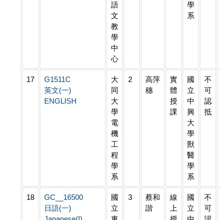
語
學
文
系
教
學
中
心
17
G1511C
大
2
高萍
實
國
不
英文(一)
同
穗
體
立
可
ENGLISH
大
授
中
認
學
課
興
抵
電
大
機
學
工
獸
程
醫
學
學
系
系
18
GC__16500
國
3
蔡和
線
國
不
日語(一)
立
諧
上
立
可
Japanese(I)
東
授
中
認