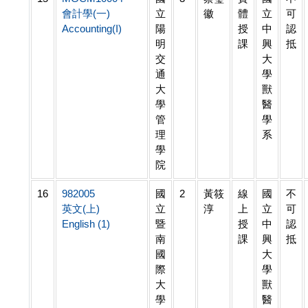
會計學(一)
立
徽
體
立
可
Accounting(I)
陽
授
中
認
明
課
興
抵
交
大
通
學
大
獸
學
醫
管
學
理
系
學
院
16
982005
國
2
黃筱
線
國
不
英文(上)
立
淳
上
立
可
English (1)
暨
授
中
認
南
課
興
抵
國
大
際
學
大
獸
學
醫