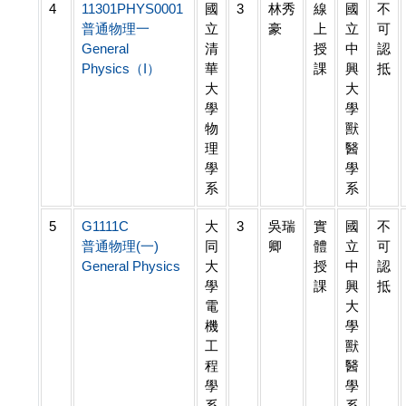
4
11301PHYS0001
國
3
林秀
線
國
不
普通物理一
立
豪
上
立
可
General
清
授
中
認
Physics（I）
華
課
興
抵
大
大
學
學
物
獸
理
醫
學
學
系
系
5
G1111C
大
3
吳瑞
實
國
不
普通物理(一)
同
卿
體
立
可
General Physics
大
授
中
認
學
課
興
抵
電
大
機
學
工
獸
程
醫
學
學
系
系