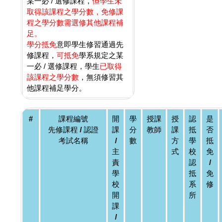
某一必 / 選修課程，
但學生未
取得該課程之學分數，免修課
程之學分數需選修其他課程補
足。
學分抵免
意即學生修習通過先
修課程，
可抵免
學系規定之某
一必 / 選修課程，學生
已取得
該課程之學分數
，無須修習其
他課程補足學分。
#
課程編號
開
學
授課
授
認
是
先修課程 / 認證
課
分
教師
課
抵
否
考試名稱
/
數
方
學
抵
主
式
校
免
責
認
/
學
抵
免
校
系
修
開
所
課
/