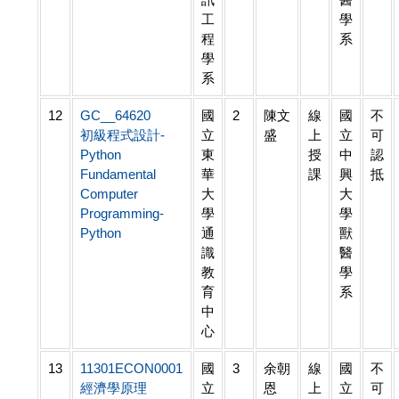
工
學
程
系
學
系
12
GC__64620
國
2
陳文
線
國
不
初級程式設計-
立
盛
上
立
可
Python
東
授
中
認
Fundamental
華
課
興
抵
Computer
大
大
Programming-
學
學
Python
通
獸
識
醫
教
學
育
系
中
心
13
11301ECON0001
國
3
余朝
線
國
不
經濟學原理
立
恩
上
立
可