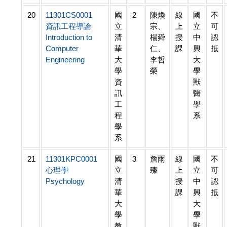
20
11301CS0001
國
2
陳煥
線
國
不
資訊工程導論
立
宗、
上
立
可
Introduction to
清
楊舜
授
中
認
Computer
華
仁、
課
興
抵
Engineering
大
李哲
大
學
榮
學
資
獸
訊
醫
工
學
程
系
學
系
21
11301KPC0001
國
3
詹雨
線
國
不
心理學
立
臻
上
立
可
Psychology
清
授
中
認
華
課
興
抵
大
大
學
學
教
獸