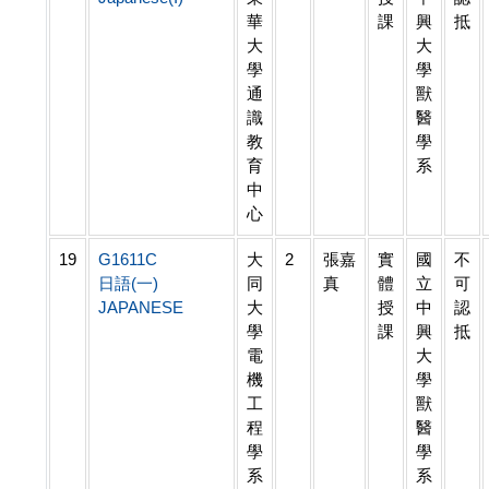
華
課
興
抵
大
大
學
學
通
獸
識
醫
教
學
育
系
中
心
19
G1611C
大
2
張嘉
實
國
不
日語(一)
同
真
體
立
可
JAPANESE
大
授
中
認
學
課
興
抵
電
大
機
學
工
獸
程
醫
學
學
系
系