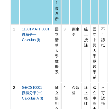
主
責
系
所
1
11301MATH0001
國
3
顏東
線
國
不
微積分一
立
勇
上
立
可
Calculus (I)
清
授
中
認
華
課
興
抵
大
大
學
學
數
獸
學
醫
系
學
系
2
GECS10001
國
4
余啟
線
國
不
微積分甲(一)
立
哲
上
立
可
Calculus A (I)
陽
授
中
認
明
課
興
抵
交
大