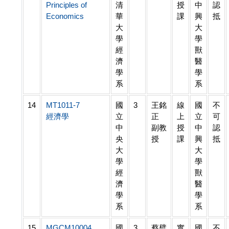
Principles of
清
授
中
認
Economics
華
課
興
抵
大
大
學
學
經
獸
濟
醫
學
學
系
系
14
MT1011-7
國
3
王銘
線
國
不
經濟學
立
正
上
立
可
中
副教
授
中
認
央
授
課
興
抵
大
大
學
學
經
獸
濟
醫
學
學
系
系
15
MGCM10004
國
3
蔡璧
實
國
不