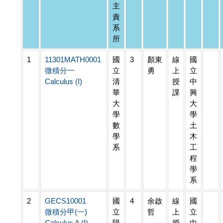
主
責
系
所
1
11301MATH0001
國
3
顏東
線
國
微積分一
立
勇
上
立
Calculus (I)
清
授
中
華
課
興
大
大
學
學
數
土
學
木
系
工
程
學
系
2
GECS10001
國
4
余啟
線
國
微積分甲(一)
立
哲
上
立
Calculus A (I)
陽
授
中