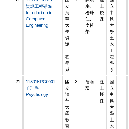
資訊工程導論
立
宗、
上
立
Introduction to
清
楊舜
授
中
Computer
華
仁、
課
興
Engineering
大
李哲
大
學
榮
學
資
土
訊
木
工
工
程
程
學
學
系
系
21
11301KPC0001
國
3
詹雨
線
國
心理學
立
臻
上
立
Psychology
清
授
中
華
課
興
大
大
學
學
教
土
育
木