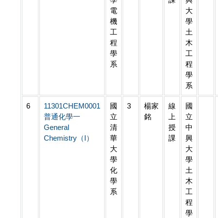
電
大
機
學
工
土
程
木
學
工
系
程
學
系
6
11301CHEM0001
國
3
楊家
線
國
普通化學一
立
銘
上
立
General
清
授
中
Chemistry（I）
華
課
興
大
大
學
學
化
土
學
木
系
工
程
學