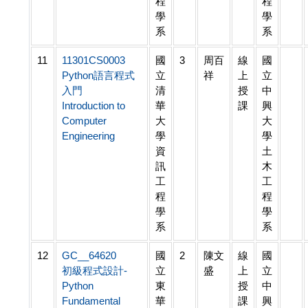
程
程
學
學
系
系
11
11301CS0003
國
3
周百
線
國
Python語言程式
立
祥
上
立
入門
清
授
中
Introduction to
華
課
興
Computer
大
大
Engineering
學
學
資
土
訊
木
工
工
程
程
學
學
系
系
12
GC__64620
國
2
陳文
線
國
初級程式設計-
立
盛
上
立
Python
東
授
中
Fundamental
華
課
興