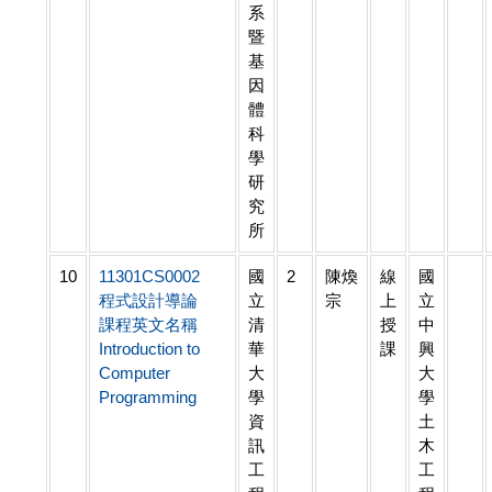
系
暨
基
因
體
科
學
研
究
所
10
11301CS0002
國
2
陳煥
線
國
程式設計導論
立
宗
上
立
課程英文名稱
清
授
中
Introduction to
華
課
興
Computer
大
大
Programming
學
學
資
土
訊
木
工
工