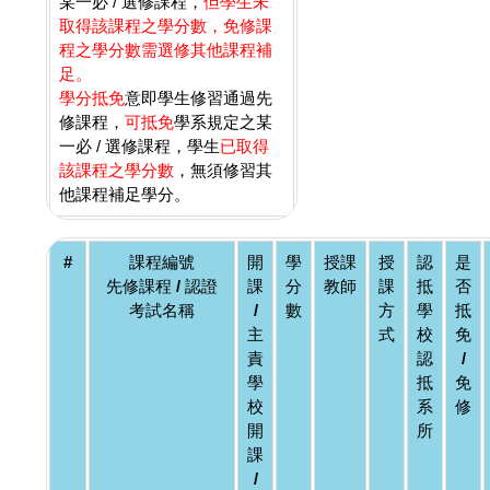
某一必 / 選修課程，
但學生未
取得該課程之學分數，免修課
程之學分數需選修其他課程補
足。
學分抵免
意即學生修習通過先
修課程，
可抵免
學系規定之某
一必 / 選修課程，學生
已取得
該課程之學分數
，無須修習其
他課程補足學分。
#
課程編號
開
學
授課
授
認
是
先修課程 / 認證
課
分
教師
課
抵
否
考試名稱
/
數
方
學
抵
主
式
校
免
責
認
/
學
抵
免
校
系
修
開
所
課
/