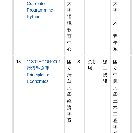
Computer
大
大
Programming-
學
學
Python
通
土
識
木
教
工
育
程
中
學
心
系
13
11301ECON0001
國
3
余朝
線
國
經濟學原理
立
恩
上
立
Principles of
清
授
中
Economics
華
課
興
大
大
學
學
經
土
濟
木
學
工
系
程
學