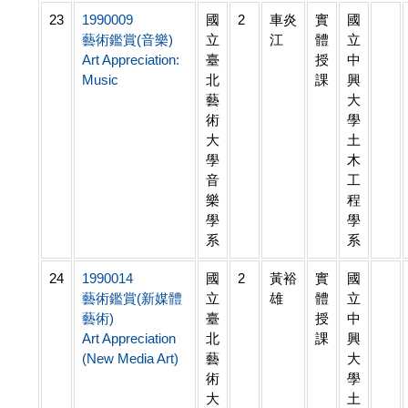
23
1990009
國
2
車炎
實
國
藝術鑑賞(音樂)
立
江
體
立
Art Appreciation:
臺
授
中
Music
北
課
興
藝
大
術
學
大
土
學
木
音
工
樂
程
學
學
系
系
24
1990014
國
2
黃裕
實
國
藝術鑑賞(新媒體
立
雄
體
立
藝術)
臺
授
中
Art Appreciation
北
課
興
(New Media Art)
藝
大
術
學
大
土