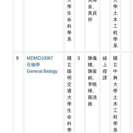
學
金、
學
生
黃貞
土
命
祥
木
科
工
學
程
系
學
系
9
MDMD10067
國
3
陳儀
線
國
生物學
立
聰、
上
立
General Biology
陽
陳俊
授
中
明
銘、
課
興
交
李曉
大
通
暉、
學
大
羅清
土
學
維
木
生
工
命
程
科
學
學
系