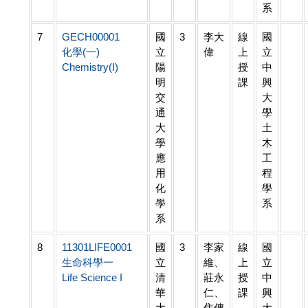
系
7
GECH00001
國
3
李大
線
國
化學(一)
立
偉
上
立
Chemistry(I)
陽
授
中
明
課
興
交
大
通
學
大
土
學
木
應
工
用
程
化
學
學
系
系
8
11301LIFE0001
國
3
李家
線
國
生命科學一
立
維、
上
立
Life Science I
清
莊永
授
中
華
仁、
課
興
大
焦傳
大