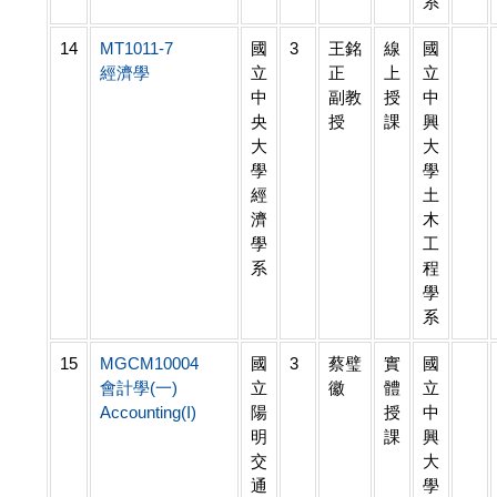
系
14
MT1011-7
國
3
王銘
線
國
經濟學
立
正
上
立
中
副教
授
中
央
授
課
興
大
大
學
學
經
土
濟
木
學
工
系
程
學
系
15
MGCM10004
國
3
蔡璧
實
國
會計學(一)
立
徽
體
立
Accounting(I)
陽
授
中
明
課
興
交
大
通
學