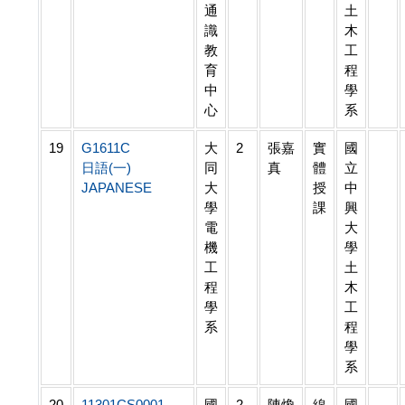
通
土
識
木
教
工
育
程
中
學
心
系
19
G1611C
大
2
張嘉
實
國
日語(一)
同
真
體
立
JAPANESE
大
授
中
學
課
興
電
大
機
學
工
土
程
木
學
工
系
程
學
系
20
11301CS0001
國
2
陳煥
線
國