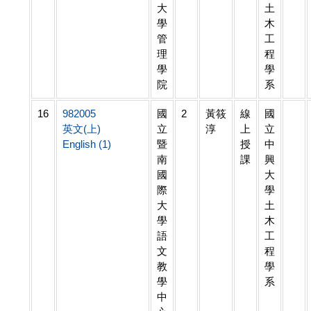
大
土
學
木
管
工
理
程
學
學
院
系
16
982005
國
2
黃筱
線
國
英文(上)
立
淳
上
立
English (1)
暨
授
中
南
課
興
國
大
際
學
大
土
學
木
語
工
文
程
教
學
學
系
中