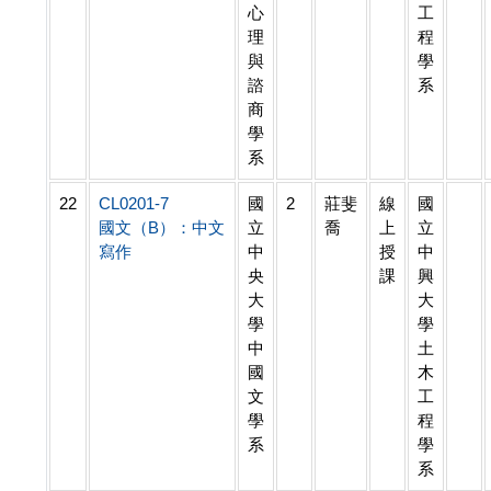
心
工
理
程
與
學
諮
系
商
學
系
22
CL0201-7
國
2
莊斐
線
國
國文（B）：中文
立
喬
上
立
寫作
中
授
中
央
課
興
大
大
學
學
中
土
國
木
文
工
學
程
系
學
系