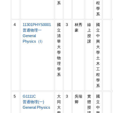
系
程
學
系
4
11301PHYS0001
國
3
林秀
線
國
普通物理一
立
豪
上
立
General
清
授
中
Physics（I）
華
課
興
大
大
學
學
物
土
理
木
學
工
系
程
學
系
5
G1111C
大
3
吳瑞
實
國
普通物理(一)
同
卿
體
立
General Physics
大
授
中
學
課
興