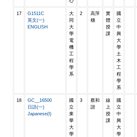
心
17
G1511C
大
2
高萍
實
國
英文(一)
同
穗
體
立
ENGLISH
大
授
中
學
課
興
電
大
機
學
工
土
程
木
學
工
系
程
學
系
18
GC__16500
國
3
蔡和
線
國
日語(一)
立
諧
上
立
Japanese(I)
東
授
中
華
課
興
大
大
學
學