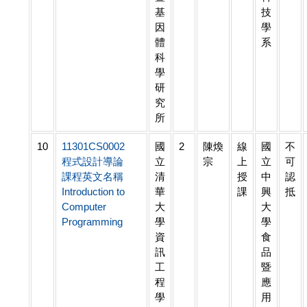
基
技
因
學
體
系
科
學
研
究
所
10
11301CS0002
國
2
陳煥
線
國
不
程式設計導論
立
宗
上
立
可
課程英文名稱
清
授
中
認
Introduction to
華
課
興
抵
Computer
大
大
Programming
學
學
資
食
訊
品
工
暨
程
應
學
用