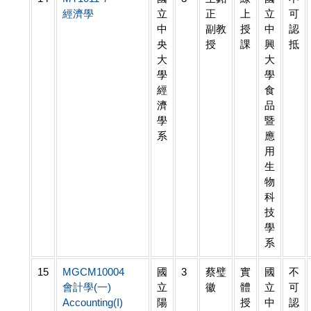
經濟學
立
正
上
立
可
中
副教
授
中
認
央
授
課
興
抵
大
大
學
學
經
食
濟
品
學
暨
系
應
用
生
物
科
技
學
系
15
MGCM10004
國
3
蔡璧
實
國
不
會計學(一)
立
徽
體
立
可
Accounting(I)
陽
授
中
認