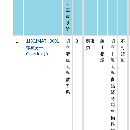
/
主
責
系
所
1
11301MATH0001
國
3
顏東
線
國
不
微積分一
立
勇
上
立
可
Calculus (I)
清
授
中
認
華
課
興
抵
大
大
學
學
數
食
學
品
系
暨
應
用
生
物
科