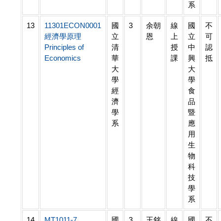
系
13
11301ECON0001
國
3
余朝
線
國
不
經濟學原理
立
恩
上
立
可
Principles of
清
授
中
認
Economics
華
課
興
抵
大
大
學
學
經
食
濟
品
學
暨
系
應
用
生
物
科
技
學
系
14
MT1011-7
國
3
王銘
線
國
不