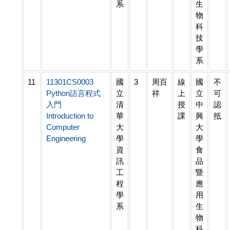
系
生
物
科
技
學
系
11
11301CS0003
國
3
周百
線
國
不
Python語言程式
立
祥
上
立
可
入門
清
授
中
認
Introduction to
華
課
興
抵
Computer
大
大
Engineering
學
學
資
食
訊
品
工
暨
程
應
學
用
系
生
物
科