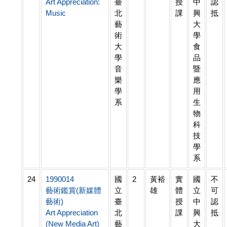
Art Appreciation:
臺
授
中
認
Music
北
課
興
抵
藝
大
術
學
大
食
學
品
音
暨
樂
應
學
用
系
生
物
科
技
學
系
24
1990014
國
2
黃裕
實
國
不
藝術鑑賞(新媒體
立
雄
體
立
可
藝術)
臺
授
中
認
Art Appreciation
北
課
興
抵
(New Media Art)
藝
大