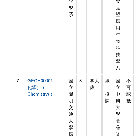
化
食
學
品
系
暨
應
用
生
物
科
技
學
系
7
GECH00001
國
3
李大
線
國
不
化學(一)
立
偉
上
立
可
Chemistry(I)
陽
授
中
認
明
課
興
抵
交
大
通
學
大
食
學
品
應
暨