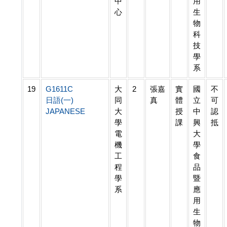
中
用
心
生
物
科
技
學
系
19
G1611C
大
2
張嘉
實
國
不
日語(一)
同
真
體
立
可
JAPANESE
大
授
中
認
學
課
興
抵
電
大
機
學
工
食
程
品
學
暨
系
應
用
生
物