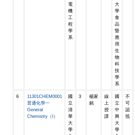
電
大
機
學
工
食
程
品
學
暨
系
應
用
生
物
科
技
學
系
6
11301CHEM0001
國
3
楊家
線
國
不
普通化學一
立
銘
上
立
可
General
清
授
中
認
Chemistry（I）
華
課
興
抵
大
大
學
學