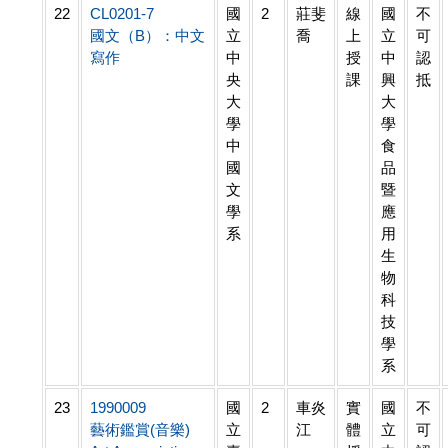
22
CL0201-7
國
2
莊斐
線
國
不
國文（B）：中文
立
喬
上
立
可
寫作
中
授
中
認
央
課
興
抵
大
大
學
學
中
食
國
品
文
暨
學
應
系
用
生
物
科
技
學
系
23
1990009
國
2
車炎
實
國
不
藝術鑑賞(音樂)
立
江
體
立
可