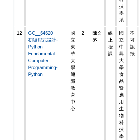
技
學
系
12
GC__64620
國
2
陳文
線
國
不
初級程式設計-
立
盛
上
立
可
Python
東
授
中
認
Fundamental
華
課
興
抵
Computer
大
大
Programming-
學
學
Python
通
食
識
品
教
暨
育
應
中
用
心
生
物
科
技
學