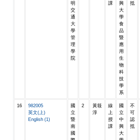
明
課
興
抵
交
大
通
學
大
食
學
品
管
暨
理
應
學
用
院
生
物
科
技
學
系
16
982005
國
2
黃筱
線
國
不
英文(上)
立
淳
上
立
可
English (1)
暨
授
中
認
南
課
興
抵
國
大
際
學