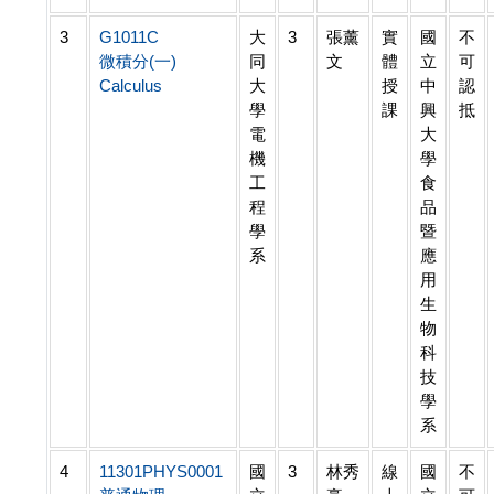
3
G1011C
大
3
張薰
實
國
不
微積分(一)
同
文
體
立
可
Calculus
大
授
中
認
學
課
興
抵
電
大
機
學
工
食
程
品
學
暨
系
應
用
生
物
科
技
學
系
4
11301PHYS0001
國
3
林秀
線
國
不