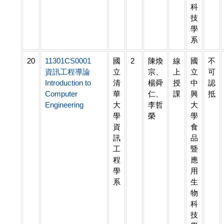
科
技
學
系
20
11301CS0001
國
2
陳煥
線
國
不
資訊工程導論
立
宗、
上
立
可
Introduction to
清
楊舜
授
中
認
Computer
華
仁、
課
興
抵
Engineering
大
李哲
大
學
榮
學
資
食
訊
品
工
暨
程
應
學
用
系
生
物
科
技