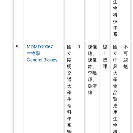
生
物
科
技
學
系
9
MDMD10067
國
3
陳儀
線
國
不
生物學
立
聰、
上
立
可
General Biology
陽
陳俊
授
中
認
明
銘、
課
興
抵
交
李曉
大
通
暉、
學
大
羅清
食
學
維
品
生
暨
命
應
科
用
學
生
系
物
暨
科