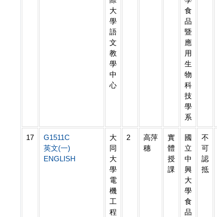
大
食
學
品
語
暨
文
應
教
用
學
生
中
物
心
科
技
學
系
17
G1511C
大
2
高萍
實
國
不
英文(一)
同
穗
體
立
可
ENGLISH
大
授
中
認
學
課
興
抵
電
大
機
學
工
食
程
品