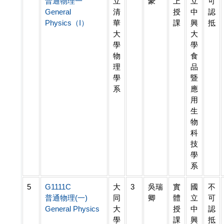
普通物理一
立
豪
上
立
可
General
清
授
中
認
Physics（I）
華
課
興
抵
大
大
學
學
物
食
理
品
學
暨
系
應
用
生
物
科
技
學
系
5
G1111C
大
3
吳瑞
實
國
不
普通物理(一)
同
卿
體
立
可
General Physics
大
授
中
認
學
課
興
抵