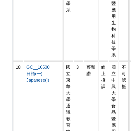
學
暨
系
應
用
生
物
科
技
學
系
18
GC__16500
國
3
蔡和
線
國
不
日語(一)
立
諧
上
立
可
Japanese(I)
東
授
中
認
華
課
興
抵
大
大
學
學
通
食
識
品
教
暨
育
應