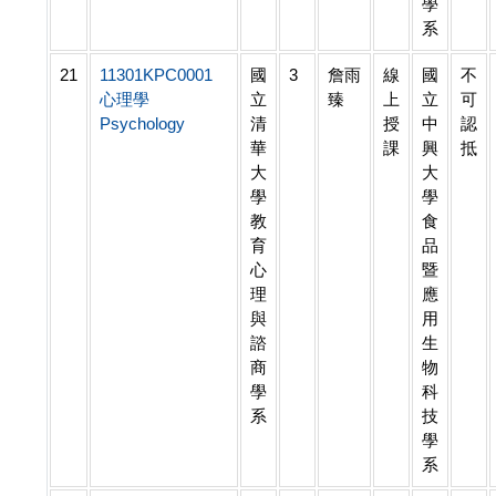
學
系
21
11301KPC0001
國
3
詹雨
線
國
不
心理學
立
臻
上
立
可
Psychology
清
授
中
認
華
課
興
抵
大
大
學
學
教
食
育
品
心
暨
理
應
與
用
諮
生
商
物
學
科
系
技
學
系