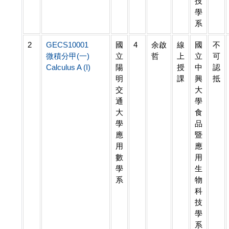
技
學
系
2
GECS10001
國
4
余啟
線
國
不
微積分甲(一)
立
哲
上
立
可
Calculus A (I)
陽
授
中
認
明
課
興
抵
交
大
通
學
大
食
學
品
應
暨
用
應
數
用
學
生
系
物
科
技
學
系