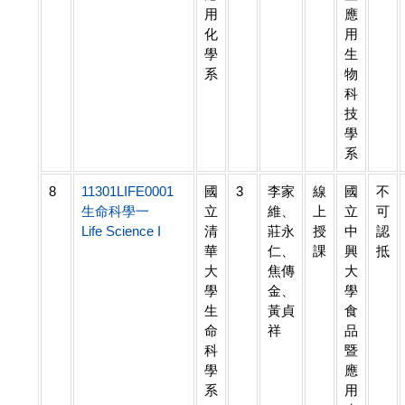
用
應
化
用
學
生
系
物
科
技
學
系
8
11301LIFE0001
國
3
李家
線
國
不
生命科學一
立
維、
上
立
可
Life Science I
清
莊永
授
中
認
華
仁、
課
興
抵
大
焦傳
大
學
金、
學
生
黃貞
食
命
祥
品
科
暨
學
應
系
用