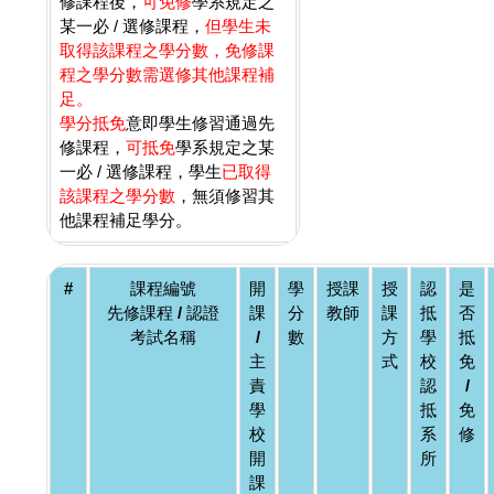
修課程後，
可免修
學系規定之
某一必 / 選修課程，
但學生未
取得該課程之學分數，免修課
程之學分數需選修其他課程補
足。
學分抵免
意即學生修習通過先
修課程，
可抵免
學系規定之某
一必 / 選修課程，學生
已取得
該課程之學分數
，無須修習其
他課程補足學分。
#
課程編號
開
學
授課
授
認
是
先修課程 / 認證
課
分
教師
課
抵
否
考試名稱
/
數
方
學
抵
主
式
校
免
責
認
/
學
抵
免
校
系
修
開
所
課