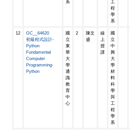
系
工
程
學
系
12
GC__64620
國
2
陳文
線
國
初級程式設計-
立
盛
上
立
Python
東
授
中
Fundamental
華
課
興
Computer
大
大
Programming-
學
學
Python
通
材
識
料
教
科
育
學
中
與
心
工
程
學
系