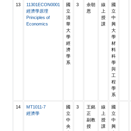
13
11301ECON0001
國
3
余朝
線
國
經濟學原理
立
恩
上
立
Principles of
清
授
中
Economics
華
課
興
大
大
學
學
經
材
濟
料
學
科
系
學
與
工
程
學
系
14
MT1011-7
國
3
王銘
線
國
經濟學
立
正
上
立
中
副教
授
中
央
授
課
興