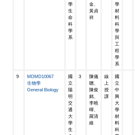
學
金、
學
生
黃貞
材
命
祥
料
科
科
學
學
系
與
工
程
學
系
9
MDMD10067
國
3
陳儀
線
國
生物學
立
聰、
上
立
General Biology
陽
陳俊
授
中
明
銘、
課
興
交
李曉
大
通
暉、
學
大
羅清
材
學
維
料
生
科