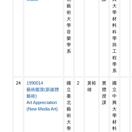
藝
大
術
學
大
材
學
料
音
科
樂
學
學
與
系
工
程
學
系
24
1990014
國
2
黃裕
實
國
藝術鑑賞(新媒體
立
雄
體
立
藝術)
臺
授
中
Art Appreciation
北
課
興
(New Media Art)
藝
大
術
學
大
材
學
料