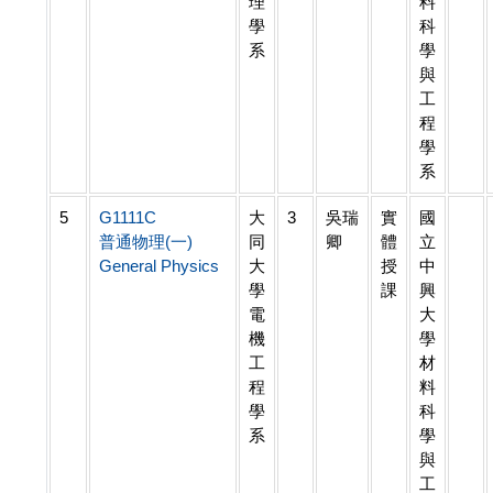
理
料
學
科
系
學
與
工
程
學
系
5
G1111C
大
3
吳瑞
實
國
普通物理(一)
同
卿
體
立
General Physics
大
授
中
學
課
興
電
大
機
學
工
材
程
料
學
科
系
學
與
工