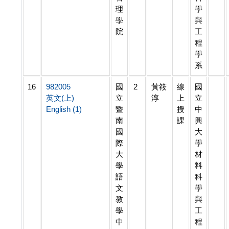
理
學
學
與
院
工
程
學
系
16
982005
國
2
黃筱
線
國
英文(上)
立
淳
上
立
English (1)
暨
授
中
南
課
興
國
大
際
學
大
材
學
料
語
科
文
學
教
與
學
工
中
程