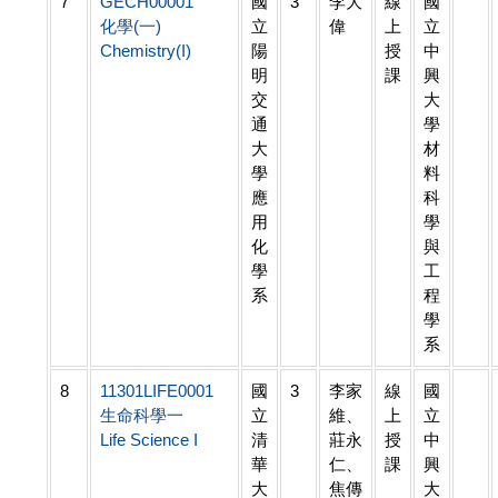
7
GECH00001
國
3
李大
線
國
化學(一)
立
偉
上
立
Chemistry(I)
陽
授
中
明
課
興
交
大
通
學
大
材
學
料
應
科
用
學
化
與
學
工
系
程
學
系
8
11301LIFE0001
國
3
李家
線
國
生命科學一
立
維、
上
立
Life Science I
清
莊永
授
中
華
仁、
課
興
大
焦傳
大