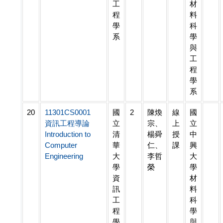
工
材
程
料
學
科
系
學
與
工
程
學
系
20
11301CS0001
國
2
陳煥
線
國
資訊工程導論
立
宗、
上
立
Introduction to
清
楊舜
授
中
Computer
華
仁、
課
興
Engineering
大
李哲
大
學
榮
學
資
材
訊
料
工
科
程
學
學
與