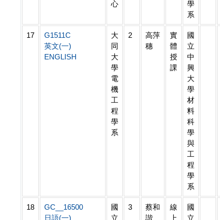
心
學
系
17
G1511C
大
2
高萍
實
國
英文(一)
同
穗
體
立
ENGLISH
大
授
中
學
課
興
電
大
機
學
工
材
程
料
學
科
系
學
與
工
程
學
系
18
GC__16500
國
3
蔡和
線
國
日語(一)
立
諧
上
立