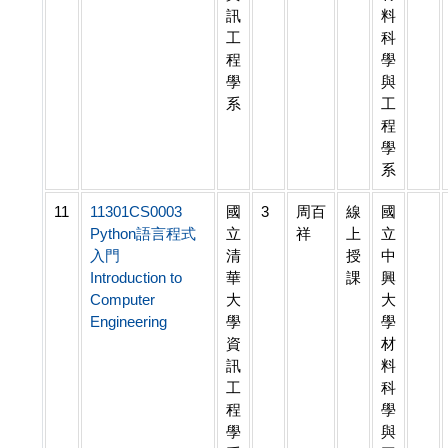
訊
料
工
科
程
學
學
與
系
工
程
學
系
11
11301CS0003
國
3
周百
線
國
Python語言程式
立
祥
上
立
入門
清
授
中
Introduction to
華
課
興
Computer
大
大
Engineering
學
學
資
材
訊
料
工
科
程
學
學
與