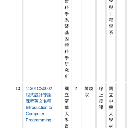
命
學
科
與
學
工
系
程
暨
學
基
系
因
體
科
學
研
究
所
10
11301CS0002
國
2
陳煥
線
國
程式設計導論
立
宗
上
立
課程英文名稱
清
授
中
Introduction to
華
課
興
Computer
大
大
Programming
學
學
資
材