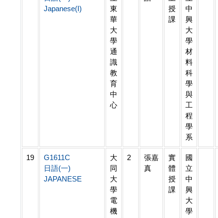
Japanese(I)
東
授
中
華
課
興
大
大
學
學
通
材
識
料
教
科
育
學
中
與
心
工
程
學
系
19
G1611C
大
2
張嘉
實
國
日語(一)
同
真
體
立
JAPANESE
大
授
中
學
課
興
電
大
機
學