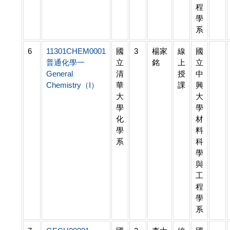
程
學
系
6
11301CHEM0001
國
3
楊家
線
國
普通化學一
立
銘
上
立
General
清
授
中
Chemistry（I）
華
課
興
大
大
學
學
化
材
學
料
系
科
學
與
工
程
學
系