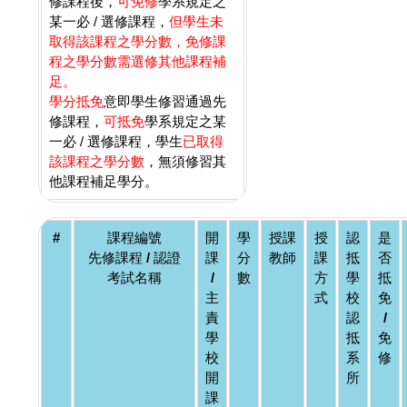
修課程後，
可免修
學系規定之
某一必 / 選修課程，
但學生未
取得該課程之學分數，免修課
程之學分數需選修其他課程補
足。
學分抵免
意即學生修習通過先
修課程，
可抵免
學系規定之某
一必 / 選修課程，學生
已取得
該課程之學分數
，無須修習其
他課程補足學分。
#
課程編號
開
學
授課
授
認
是
先修課程 / 認證
課
分
教師
課
抵
否
考試名稱
/
數
方
學
抵
主
式
校
免
責
認
/
學
抵
免
校
系
修
開
所
課