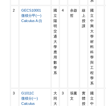
系
2
GECS10001
國
4
余啟
線
國
微積分甲(一)
立
哲
上
立
Calculus A (I)
陽
授
中
明
課
興
交
大
通
學
大
材
學
料
應
科
用
學
數
與
學
工
系
程
學
系
3
G1011C
大
3
張薰
實
國
微積分(一)
同
文
體
立
Calculus
大
授
中