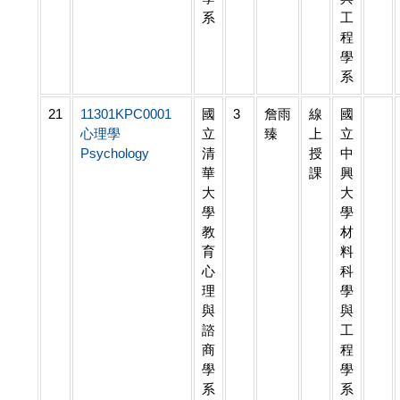
系
工
程
學
系
21
11301KPC0001
國
3
詹雨
線
國
心理學
立
臻
上
立
Psychology
清
授
中
華
課
興
大
大
學
學
教
材
育
料
心
科
理
學
與
與
諮
工
商
程
學
學
系
系