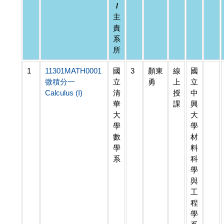
/
主
責
系
所
1
11301MATH0001
國
3
顏東
線
國
微積分一
立
勇
上
立
Calculus (I)
清
授
中
華
課
興
大
大
學
學
數
材
學
料
系
科
學
與
工
程
學