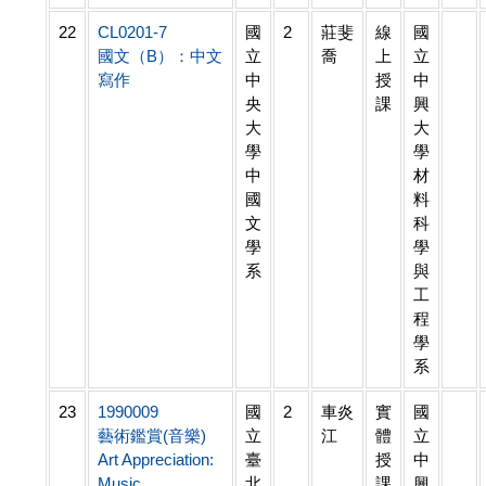
22
CL0201-7
國
2
莊斐
線
國
國文（B）：中文
立
喬
上
立
寫作
中
授
中
央
課
興
大
大
學
學
中
材
國
料
文
科
學
學
系
與
工
程
學
系
23
1990009
國
2
車炎
實
國
藝術鑑賞(音樂)
立
江
體
立
Art Appreciation:
臺
授
中
Music
北
課
興