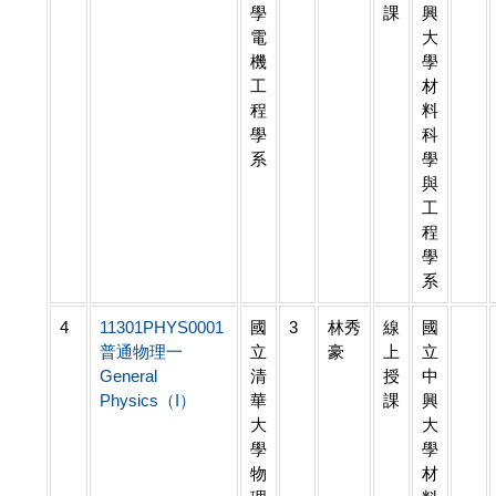
學
課
興
電
大
機
學
工
材
程
料
學
科
系
學
與
工
程
學
系
4
11301PHYS0001
國
3
林秀
線
國
普通物理一
立
豪
上
立
General
清
授
中
Physics（I）
華
課
興
大
大
學
學
物
材