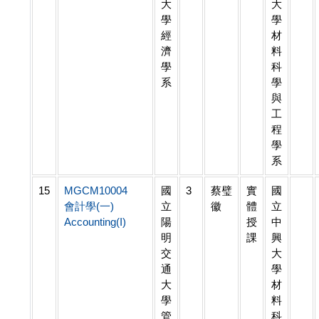
大
大
學
學
經
材
濟
料
學
科
系
學
與
工
程
學
系
15
MGCM10004
國
3
蔡璧
實
國
會計學(一)
立
徽
體
立
Accounting(I)
陽
授
中
明
課
興
交
大
通
學
大
材
學
料
管
科