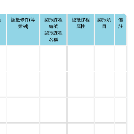
百
認抵條件(等
認抵課程
認抵課程
認抵項
備
第制)
編號
屬性
目
註
認抵課程
名稱