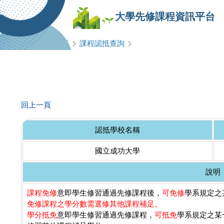
大學先修課程資訊平台
查詢專區
課程認抵查詢
回上一頁
認抵學校名稱
國立成功大學
說明
課程免修
意即學生修習通過先修課程後，
可免修
學系規定之某
免修課程之學分數需選修其他課程補足。
學分抵免
意即學生修習通過先修課程，
可抵免
學系規定之某一