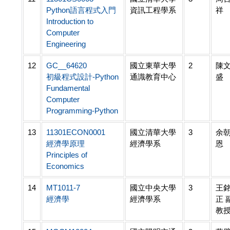
Python語言程式入門
資訊工程學系
祥
Introduction to
Computer
Engineering
12
GC__64620
國立東華大學
2
陳
初級程式設計-Python
通識教育中心
盛
Fundamental
Computer
Programming-Python
13
11301ECON0001
國立清華大學
3
余
經濟學原理
經濟學系
恩
Principles of
Economics
14
MT1011-7
國立中央大學
3
王
經濟學
經濟學系
正 
教