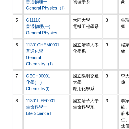
普通物理一
物理學系
豪
General Physics（I）
5
G1111C
大同大學
3
吳
普通物理(一)
電機工程學系
卿
General Physics
6
11301CHEM0001
國立清華大學
3
楊
普通化學一
化學系
銘
General
Chemistry（I）
7
GECH00001
國立陽明交通
3
李
化學(一)
大學
偉
Chemistry(I)
應用化學系
8
11301LIFE0001
國立清華大學
3
李
生命科學一
生命科學系
維
Life Science I
莊
仁
焦