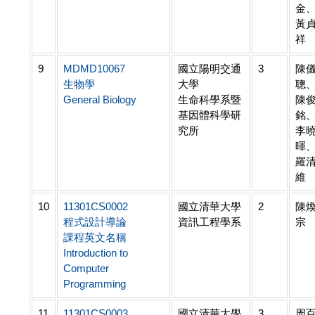
金
黃
祥
9
MDMD10067
國立陽明交通
3
陳
生物學
大學
聰
General Biology
生命科學系暨
陳
基因體科學研
銘
究所
李
暉
羅
維
10
11301CS0002
國立清華大學
2
陳
程式設計導論
資訊工程學系
宗
課程英文名稱
Introduction to
Computer
Programming
11
11301CS0003
國立清華大學
3
周