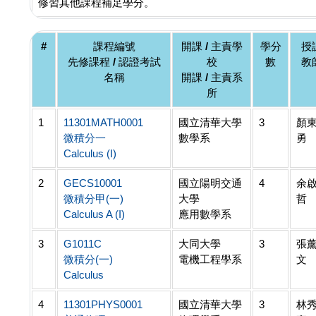
修習其他課程補足學分。
#
課程編號
開課 / 主責學
學分
授
先修課程 / 認證考試
校
數
教
名稱
開課 / 主責系
所
1
11301MATH0001
國立清華大學
3
顏
微積分一
數學系
勇
Calculus (I)
2
GECS10001
國立陽明交通
4
余
微積分甲(一)
大學
哲
Calculus A (I)
應用數學系
3
G1011C
大同大學
3
張
微積分(一)
電機工程學系
文
Calculus
4
11301PHYS0001
國立清華大學
3
林