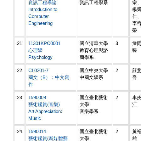
資訊工程導論
資訊工程學系
宗
Introduction to
楊
Computer
仁
Engineering
李
榮
21
11301KPC0001
國立清華大學
3
詹
心理學
教育心理與諮
臻
Psychology
商學系
22
CL0201-7
國立中央大學
2
莊
國文（B）：中文寫
中國文學系
喬
作
23
1990009
國立臺北藝術
2
車
藝術鑑賞(音樂)
大學
江
Art Appreciation:
音樂學系
Music
24
1990014
國立臺北藝術
2
黃
藝術鑑賞(新媒體藝
大學
雄