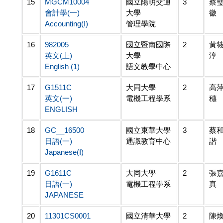
15
MGCM10004
國立陽明交通
3
蔡
會計學(一)
大學
徽
Accounting(I)
管理學院
16
982005
國立暨南國際
2
黃
英文(上)
大學
淳
English (1)
語文教學中心
17
G1511C
大同大學
2
高
英文(一)
電機工程學系
穗
ENGLISH
18
GC__16500
國立東華大學
3
蔡
日語(一)
通識教育中心
諧
Japanese(I)
19
G1611C
大同大學
2
張
日語(一)
電機工程學系
真
JAPANESE
20
11301CS0001
國立清華大學
2
陳