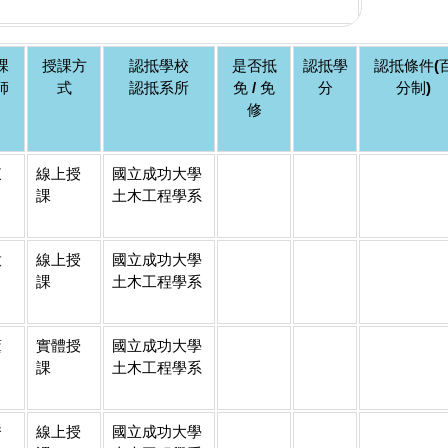
課
授課方
認抵學校
是否抵
認抵學
認抵條件(
師
式
認抵系所
免 / 免
分
分制)
修
東
線上授
國立成功大學
課
土木工程學系
啟
線上授
國立成功大學
課
土木工程學系
薰
實體授
國立成功大學
課
土木工程學系
秀
線上授
國立成功大學