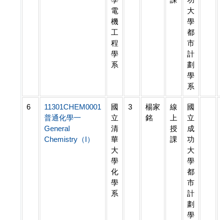
電
大
機
學
工
都
程
市
學
計
系
劃
學
系
6
11301CHEM0001
國
3
楊家
線
國
普通化學一
立
銘
上
立
General
清
授
成
Chemistry（I）
華
課
功
大
大
學
學
化
都
學
市
系
計
劃
學