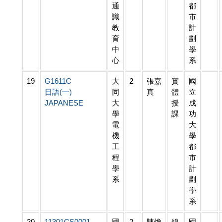
通
都
識
市
教
計
育
劃
中
學
心
系
19
G1611C
大
2
張嘉
實
國
日語(一)
同
真
體
立
JAPANESE
大
授
成
學
課
功
電
大
機
學
工
都
程
市
學
計
系
劃
學
系
20
11301CS0001
國
2
陳煥
線
國