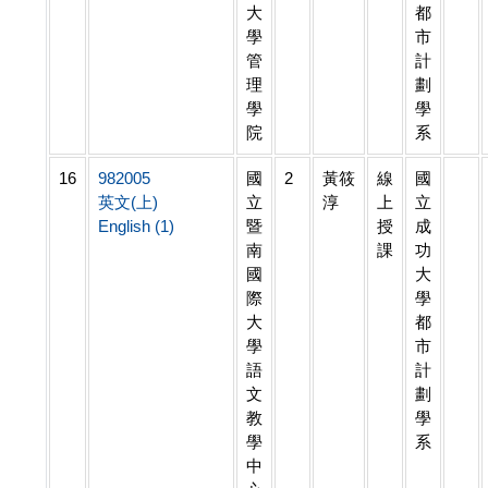
大
都
學
市
管
計
理
劃
學
學
院
系
16
982005
國
2
黃筱
線
國
英文(上)
立
淳
上
立
English (1)
暨
授
成
南
課
功
國
大
際
學
大
都
學
市
語
計
文
劃
教
學
學
系
中