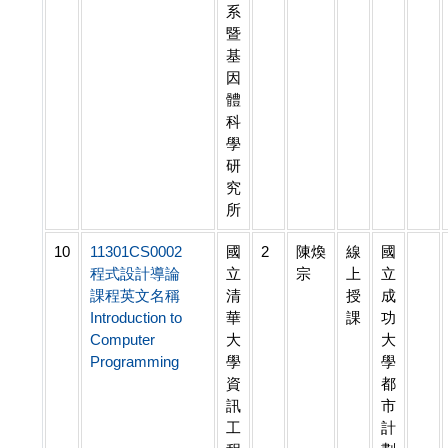
系
暨
基
因
體
科
學
研
究
所
10
11301CS0002
國
2
陳煥
線
國
程式設計導論
立
宗
上
立
課程英文名稱
清
授
成
Introduction to
華
課
功
Computer
大
大
Programming
學
學
資
都
訊
市
工
計