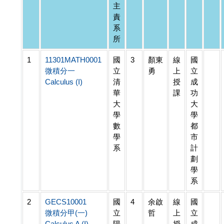
主
責
系
所
1
11301MATH0001
國
3
顏東
線
國
微積分一
立
勇
上
立
Calculus (I)
清
授
成
華
課
功
大
大
學
學
數
都
學
市
系
計
劃
學
系
2
GECS10001
國
4
余啟
線
國
微積分甲(一)
立
哲
上
立
Calculus A (I)
陽
授
成