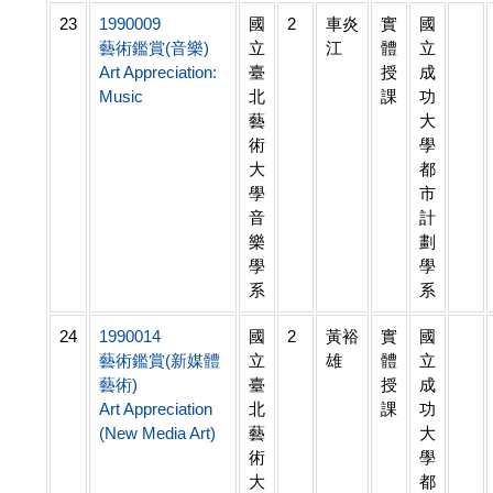
23
1990009
國
2
車炎
實
國
藝術鑑賞(音樂)
立
江
體
立
Art Appreciation:
臺
授
成
Music
北
課
功
藝
大
術
學
大
都
學
市
音
計
樂
劃
學
學
系
系
24
1990014
國
2
黃裕
實
國
藝術鑑賞(新媒體
立
雄
體
立
藝術)
臺
授
成
Art Appreciation
北
課
功
(New Media Art)
藝
大
術
學
大
都