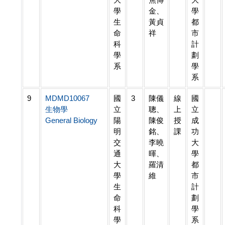
學
金、
學
生
黃貞
都
命
祥
市
科
計
學
劃
系
學
系
9
MDMD10067
國
3
陳儀
線
國
生物學
立
聰、
上
立
General Biology
陽
陳俊
授
成
明
銘、
課
功
交
李曉
大
通
暉、
學
大
羅清
都
學
維
市
生
計
命
劃
科
學
學
系