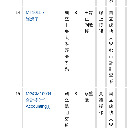
系
14
MT1011-7
國
3
王銘
線
國
經濟學
立
正
上
立
中
副教
授
成
央
授
課
功
大
大
學
學
經
都
濟
市
學
計
系
劃
學
系
15
MGCM10004
國
3
蔡璧
實
國
會計學(一)
立
徽
體
立
Accounting(I)
陽
授
成
明
課
功
交
大
通
學