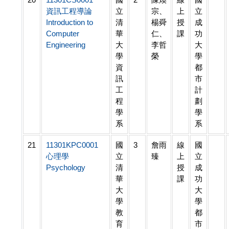
資訊工程導論
立
宗、
上
立
Introduction to
清
楊舜
授
成
Computer
華
仁、
課
功
Engineering
大
李哲
大
學
榮
學
資
都
訊
市
工
計
程
劃
學
學
系
系
21
11301KPC0001
國
3
詹雨
線
國
心理學
立
臻
上
立
Psychology
清
授
成
華
課
功
大
大
學
學
教
都
育
市