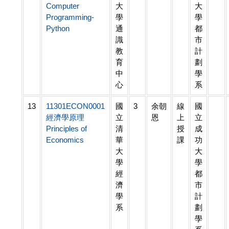
Computer
大
大
Programming-
學
學
Python
通
都
識
市
教
計
育
劃
中
學
心
系
13
11301ECON0001
國
3
余朝
線
國
經濟學原理
立
恩
上
立
Principles of
清
授
成
Economics
華
課
功
大
大
學
學
經
都
濟
市
學
計
系
劃
學