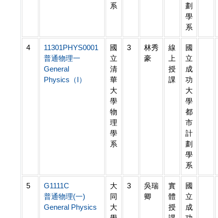
系
劃
學
系
4
11301PHYS0001
國
3
林秀
線
國
普通物理一
立
豪
上
立
General
清
授
成
Physics（I）
華
課
功
大
大
學
學
物
都
理
市
學
計
系
劃
學
系
5
G1111C
大
3
吳瑞
實
國
普通物理(一)
同
卿
體
立
General Physics
大
授
成
學
課
功