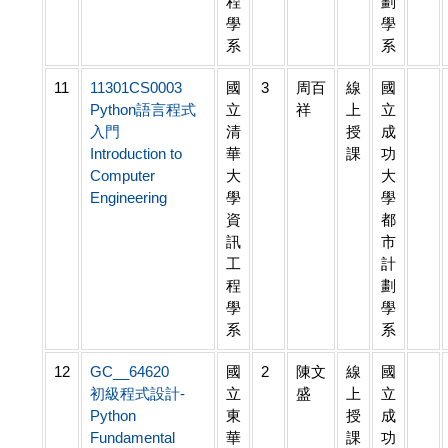
程
劃
學
學
系
系
11
11301CS0003
國
3
周百
線
國
Python語言程式
立
祥
上
立
入門
清
授
成
Introduction to
華
課
功
Computer
大
大
Engineering
學
學
資
都
訊
市
工
計
程
劃
學
學
系
系
12
GC__64620
國
2
陳文
線
國
初級程式設計-
立
盛
上
立
Python
東
授
成
Fundamental
華
課
功