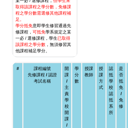
某一必 / 選修課程，
但學生未
取得該課程之學分數，免修課
程之學分數需選修其他課程補
足。
學分抵免
意即學生修習通過先
修課程，
可抵免
學系規定之某
一必 / 選修課程，學生
已取得
該課程之學分數
，無須修習其
他課程補足學分。
#
課程編號
開
學
授課
授
認
是
先修課程 / 認證
課
分
教師
課
抵
否
考試名稱
/
數
方
學
抵
主
式
校
免
責
認
/
學
抵
免
校
系
修
開
所
課
/