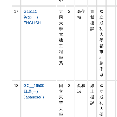
心
17
G1511C
大
2
高萍
實
國
英文(一)
同
穗
體
立
ENGLISH
大
授
成
學
課
功
電
大
機
學
工
都
程
市
學
計
系
劃
學
系
18
GC__16500
國
3
蔡和
線
國
日語(一)
立
諧
上
立
Japanese(I)
東
授
成
華
課
功
大
大
學
學