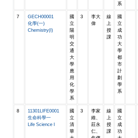
系
7
GECH00001
國
3
李大
線
國
化學(一)
立
偉
上
立
Chemistry(I)
陽
授
成
明
課
功
交
大
通
學
大
都
學
市
應
計
用
劃
化
學
學
系
系
8
11301LIFE0001
國
3
李家
線
國
生命科學一
立
維、
上
立
Life Science I
清
莊永
授
成
華
仁、
課
功
大
焦傳
大