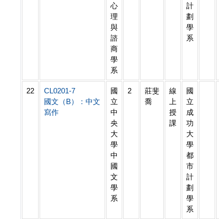
心
計
理
劃
與
學
諮
系
商
學
系
22
CL0201-7
國
2
莊斐
線
國
國文（B）：中文
立
喬
上
立
寫作
中
授
成
央
課
功
大
大
學
學
中
都
國
市
文
計
學
劃
系
學
系